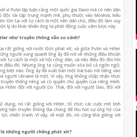
ởi vì Putin lập luận rằng một quốc gia Slavo mà có nền dân 
ủ độc tài tập trung mạnh mẽ, phụ thuộc vào Moskva, kiểu 
 tồn tại với tư cách là một nền dân chủ, điều đó làm suy 
 một lý do khác khiến ông ta phát động cuộc xâm lược này.
Hitler như truyền thông vẫn so sánh?
 rất giống với nước Đức phát xít, và giữa Putin và Hitler 
hững người xung quanh ông ấy đã nói về những điều khoản 
ới tư cách là một xã hội công dân, và nếu điều đó đòi hỏi 
làm điều đó. Nhưng ông ta cũng muốn xóa bỏ cả ngôn ngữ, 
êng biệt nào. Ông ấy đã xuất bản một bài báo nổi tiếng vào 
à người Ukraine là một. Vì vậy, ông không chấp nhận thực 
 truyền thống riêng và có quyền chủ quyền của riêng mình. 
a Hitler đối với người Do Thái, đối với người Slav, đối với 
dụng, nó rất giống với Hitler, tổ chức các cuộc mít tinh 
ơng tiện truyền thông đại chúng để thu hút sự ủng hộ của 
lực chiến tranh. Vì vậy, về mặt đó, nó cũng khá giống với 
 là những người chống phát xít?