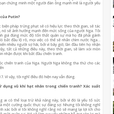
 bạn chứng minh một người đàn ông mạnh mẽ là người yếu 
 của Putin?
biện pháp trừng phạt sẽ có hiệu lực theo thời gian, sẽ tác 
y, nó sẽ ảnh hưởng mạnh đến mức sống của người Nga. Tôi 
nh giá đúng mức độ tổn thất quân sự mà họ đã phải gánh 
 đó bắt đầu lộ rõ, mọi việc có thể sẽ nhấn chìm nước Nga… 
ến nhiều người sợ hãi, bởi vì bây giờ, lần đầu tiên họ nhận 
ậy, tất cả những điều này, theo thời gian, sẽ làm xói mòn 
n nhận được khi bắt đầu chiến tranh.
uộc chiến tranh của Nga. Người Nga không tha thứ cho các 
iến
 Vì vậy, tôi nghĩ điều đó hiện nay vẫn đúng.
sử dụng vũ khí hạt nhân trong chiến tranh? Xác suất 
 ai có thể loại trừ khả năng này, bởi vì đó là yếu tố sức 
là một cường quốc thực sự đáng sợ. Nhưng tôi không nghĩ 
 xác bởi vì tôi không nghĩ rằng nó sẽ mang lại lợi ích cho 
về mặt quân sự. Nó sẽ làm suy yếu những hỗ trợ còn lại mà 