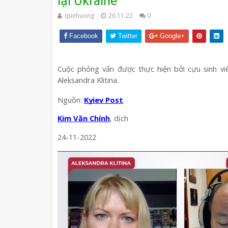
lại Ukraine
quehuong
26.11.22
0
Facebook
Twitter
Google+
Cuộc phỏng vấn được thực hiện bởi cựu sinh viê
Aleksandra Klitina.
Nguồn: 
Kyiev Post
Kim Văn Chính
, dịch
24-11-2022