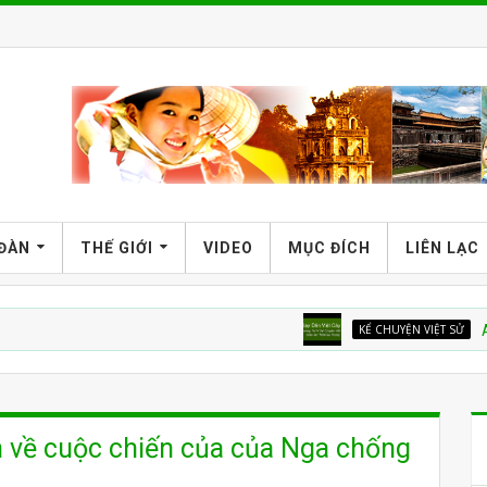
 ĐÀN
THẾ GIỚI
VIDEO
MỤC ĐÍCH
LIÊN LẠC
KỂ CHUYỆN VIỆT SỬ
Ai dạy dâ
 về cuộc chiến của của Nga chống