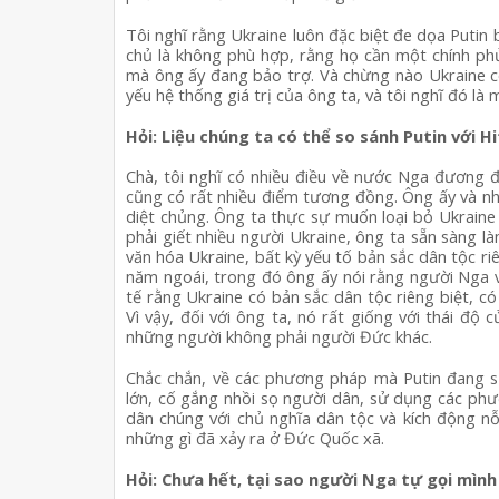
Tôi nghĩ rằng Ukraine luôn đặc biệt đe dọa Putin b
chủ là không phù hợp, rằng họ cần một chính ph
mà ông ấy đang bảo trợ. Và chừng nào Ukraine còn
yếu hệ thống giá trị của ông ta, và tôi nghĩ đó là
Hỏi: Liệu chúng ta có thể so sánh Putin với 
Chà, tôi nghĩ có nhiều điều về nước Nga đương đại
cũng có rất nhiều điểm tương đồng. Ông ấy và n
diệt chủng. Ông ta thực sự muốn loại bỏ Ukraine v
phải giết nhiều người Ukraine, ông ta sẵn sàng 
văn hóa Ukraine, bất kỳ yếu tố bản sắc dân tộc ri
năm ngoái, trong đó ông ấy nói rằng người Nga v
tế rằng Ukraine có bản sắc dân tộc riêng biệt, có
Vì vậy, đối với ông ta, nó rất giống với thái độ củ
những người không phải người Đức khác.
Chắc chắn, về các phương pháp mà Putin đang sử 
lớn, cố gắng nhồi sọ người dân, sử dụng các phư
dân chúng với chủ nghĩa dân tộc và kích động nỗ 
những gì đã xảy ra ở Đức Quốc xã.
Hỏi: Chưa hết, tại sao người Nga tự gọi mình