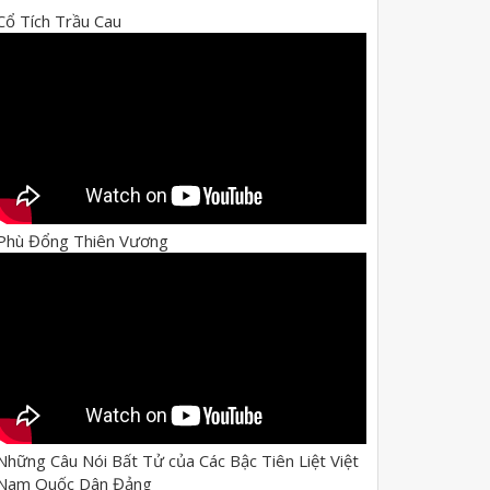
Cổ Tích Trầu Cau
Phù Đổng Thiên Vương
Những Câu Nói Bất Tử của Các Bậc Tiên Liệt Việt
Nam Quốc Dân Đảng