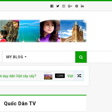
MY BLOG
n Việt cày cấy?
CSVN
Việt Nam và con số tăng trưởng 10%: 
Quốc Dân TV