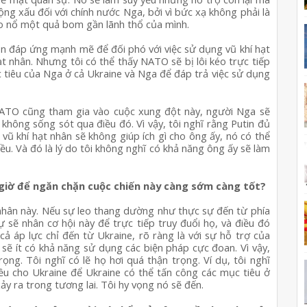
ng xấu đối với chính nước Nga, bởi vì bức xạ không phải là 
o nổ một quả bom gần lãnh thổ của mình.
ọn đáp ứng mạnh mẽ để đối phó với việc sử dụng vũ khí hạt 
 nhân. Nhưng tôi có thể thấy NATO sẽ bị lôi kéo trực tiếp 
 tiêu của Nga ở cả Ukraine và Nga để đáp trả việc sử dụng 
ATO cũng tham gia vào cuộc xung đột này, người Nga sẽ 
không sống sót qua điều đó. Vì vậy, tôi nghĩ rằng Putin đủ 
 vũ khí hạt nhân sẽ không giúp ích gì cho ông ấy, nó có thể 
iều. Và đó là lý do tôi không nghĩ có khả năng ông ấy sẽ làm 
giờ để ngăn chặn cuộc chiến này càng sớm càng tốt?
nhân này. Nếu sự leo thang dường như thực sự đến từ phía 
sẽ nhân cơ hội này để trực tiếp truy đuổi họ, và điều đó 
cả áp lực chỉ đến từ Ukraine, rõ ràng là với sự hỗ trợ của 
ẽ ít có khả năng sử dụng các biện pháp cực đoan. Vì vậy, 
ọng. Tôi nghĩ có lẽ họ hơi quá thận trọng. Ví dụ, tôi nghĩ 
u cho Ukraine để Ukraine có thể tấn công các mục tiêu ở 
ảy ra trong tương lai. Tôi hy vọng nó sẽ đến.