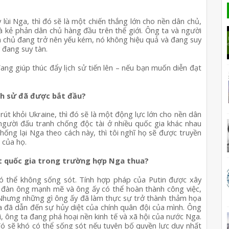
lùi Nga, thì đó sẽ là một chiến thắng lớn cho nền dân chủ, 
là kẻ phản dân chủ hàng đầu trên thế giới. Ông ta và người 
 chủ đang trở nên yếu kém, nó không hiệu quả và đang suy 
 đang suy tàn.
đang giúp thúc đẩy lịch sử tiến lên – nếu bạn muốn diễn đạt 
ịch sử đã được bắt đầu?
rút khỏi Ukraine, thì đó sẽ là một động lực lớn cho nền dân 
 người đấu tranh chống độc tài ở nhiều quốc gia khác nhau 
ống lại Nga theo cách này, thì tôi nghĩ họ sẽ được truyền 
 của họ.
ột quốc gia trong trường hợp Nga thua?
có thể không sống sót. Tính hợp pháp của Putin được xây 
 đàn ông mạnh mẽ và ông ấy có thể hoàn thành công việc, 
 Nhưng những gì ông ấy đã làm thực sự trở thành thảm họa 
a đã dẫn đến sự hủy diệt của chính quân đội của mình. Ông 
i, ông ta đang phá hoại nền kinh tế và xã hội của nước Nga. 
đó sẽ khó có thể sống sót nếu tuyên bố quyền lực duy nhất 