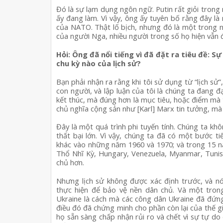
Đó là sự lạm dụng ngôn ngữ. Putin rất giỏi trong
ấy đang làm. Vì vậy, ông ấy tuyên bố rằng đây l
của NATO. Thật lố bịch, nhưng đó là một trong 
của người Nga, nhiều người trong số họ hiện vẫn 
Hỏi: Ông đã nổi tiếng vì đã đặt ra tiêu đề: S
chu kỳ nào của lịch sử?
Bạn phải nhận ra rằng khi tôi sử dụng từ “lịch sử”,
con người, và lập luận của tôi là chúng ta đang đạ
kết thúc, mà đúng hơn là mục tiêu, hoặc điểm mà t
chủ nghĩa cộng sản như [Karl] Marx tin tưởng, mà
Đây là một quá trình phi tuyến tính. Chúng ta kh
thất bại lớn. Vì vậy, chúng ta đã có một bước 
khác vào những năm 1960 và 1970; và trong 15 n
Thổ Nhĩ Kỳ, Hungary, Venezuela, Myanmar, Tunisi
chủ hơn.
Nhưng lịch sử không được xác định trước, và n
thực hiện để bảo vệ nền dân chủ. Và một tron
Ukraine là cách mà các công dân Ukraine đã đứng 
điều đó đã chứng minh cho phần còn lại của thế g
họ sẵn sàng chấp nhận rủi ro và chết vì sự tự d