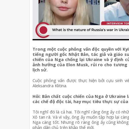
Trong một cuộc phỏng vấn độc quyền với Kyiv
tiếng người gốc Nhật Bản, tác giả và giáo sư
chiến của Nga chống lại Ukraine và ý định c
ảnh hưởng của Elon Musk, rủi ro cho tương la
lịch sử.
Cuộc phỏng vấn được thực hiện bởi cựu sinh viê
Aleksandra Klitina.
Hỏi: Bản chất cuộc chiến của Nga ở Ukraine là
các chế độ độc tài, hay mục tiêu thực sự của 
Tôi nghĩ đó là cả hai. Tôi nghĩ rằng ông ấy có nhữ
Xô tan rã. Và vì vậy, ông ấy muốn tập hợp lại càng
Nga càng tốt. Nhưng rõ ràng ông ấy cũng không 
phản dân chủ trên khắp thế giới.