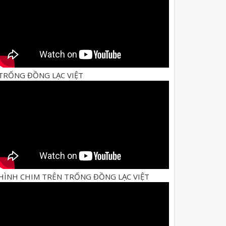
TRỐNG ĐỒNG LẠC VIỆT
HÌNH CHIM TRÊN TRỐNG ĐỒNG LẠC VIỆT