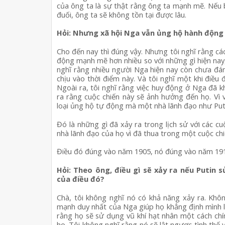
của ông ta là sự thật rằng ông ta mạnh mẽ. Nếu
đuối, ông ta sẽ không tồn tại được lâu.
Hỏi: Nhưng xã hội Nga vẫn ủng hộ hành động
Cho đến nay thì đúng vậy. Nhưng tôi nghĩ rằng các 
động mạnh mẽ hơn nhiều so với những gì hiện na
nghĩ rằng nhiều người Nga hiện nay còn chưa đá
chịu vào thời điểm này. Và tôi nghĩ một khi điều
Ngoài ra, tôi nghĩ rằng việc huy động ở Nga đã khi
ra rằng cuộc chiến này sẽ ảnh hưởng đến họ. Vì v
loại ủng hộ tự động mà một nhà lãnh đạo như Puti
Đó là những gì đã xảy ra trong lịch sử với các c
nhà lãnh đạo của họ vì đã thua trong một cuộc ch
Điều đó đúng vào năm 1905, nó đúng vào năm 1917.
Hỏi: Theo ông, điều gì sẽ xảy ra nếu Putin 
của điều đó?
Chà, tôi không nghĩ nó có khả năng xảy ra. Không
mạnh duy nhất của Nga giúp họ khẳng định mình 
rằng họ sẽ sử dụng vũ khí hạt nhân một cách chính
họ. Tôi không nghĩ rằng nó sẽ lật ngược tình thế 