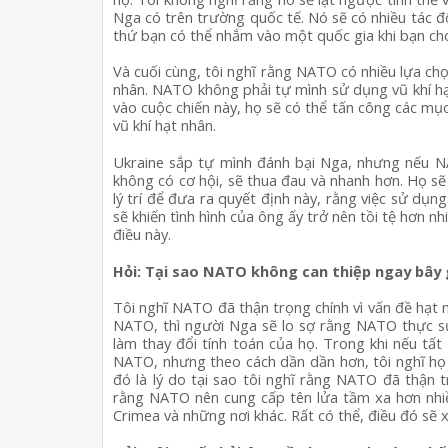
Nga có trên trường quốc tế. Nó sẽ có nhiều tác độ
thứ bạn có thể nhắm vào một quốc gia khi bạn ch
Và cuối cùng, tôi nghĩ rằng NATO có nhiều lựa ch
nhân. NATO không phải tự mình sử dụng vũ khí hạt
vào cuộc chiến này, họ sẽ có thể tấn công các mục
vũ khí hạt nhân.
Ukraine sắp tự mình đánh bại Nga, nhưng nếu N
không có cơ hội, sẽ thua đau và nhanh hơn. Họ sẽ 
lý trí để đưa ra quyết định này, rằng việc sử dụng
sẽ khiến tình hình của ông ấy trở nên tồi tệ hơn nh
điều này.
Hỏi: Tại sao NATO không can thiệp ngay bây 
Tôi nghĩ NATO đã thận trọng chính vì vấn đề hạt 
NATO, thì người Nga sẽ lo sợ rằng NATO thực sự 
làm thay đổi tính toán của họ. Trong khi nếu tất 
NATO, nhưng theo cách dần dần hơn, tôi nghĩ họ s
đó là lý do tại sao tôi nghĩ rằng NATO đã thận tr
rằng NATO nên cung cấp tên lửa tầm xa hơn nhiề
Crimea và những nơi khác. Rất có thể, điều đó sẽ x