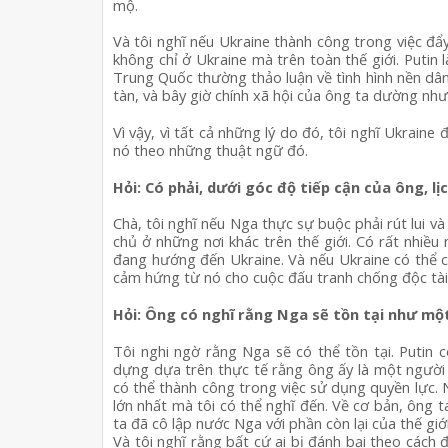
mộ.
Và tôi nghĩ nếu Ukraine thành công trong việc đẩy 
không chỉ ở Ukraine mà trên toàn thế giới. Putin 
Trung Quốc thường thảo luận về tình hình nền dân
tàn, và bây giờ chính xã hội của ông ta dường như
Vì vậy, vì tất cả những lý do đó, tôi nghĩ Ukraine 
nó theo những thuật ngữ đó.
Hỏi: Có phải, dưới góc độ tiếp cận của ông, l
Chà, tôi nghĩ nếu Nga thực sự buộc phải rút lui và 
chủ ở những nơi khác trên thế giới. Có rất nhiều
đang hướng đến Ukraine. Và nếu Ukraine có thể ch
cảm hứng từ nó cho cuộc đấu tranh chống độc tài
Hỏi: Ông có nghĩ rằng Nga sẽ tồn tại như m
Tôi nghi ngờ rằng Nga sẽ có thể tồn tại. Putin 
dựng dựa trên thực tế rằng ông ấy là một người
có thể thành công trong việc sử dụng quyền lực.
lớn nhất mà tôi có thể nghĩ đến. Về cơ bản, ông t
ta đã cô lập nước Nga với phần còn lại của thế giớ
Và tôi nghĩ rằng bất cứ ai bị đánh bại theo cách 