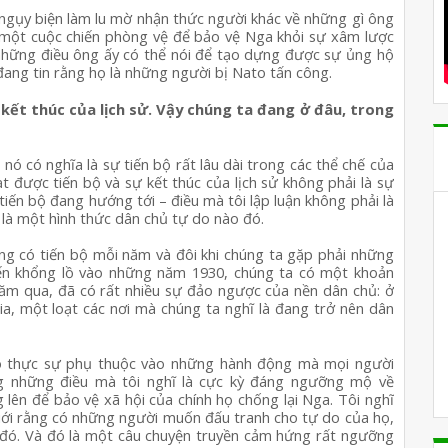
 ngụy biện làm lu mờ nhận thức người khác về những gì ông 
à một cuộc chiến phòng vệ để bảo vệ Nga khỏi sự xâm lược 
những điều ông ấy có thể nói để tạo dựng được sự ủng hộ 
đang tin rằng họ là những người bị Nato tấn công.
ự kết thúc của lịch sử. Vậy chúng ta đang ở đâu, trong 
 nó có nghĩa là sự tiến bộ rất lâu dài trong các thể chế của 
t được tiến bộ và sự kết thúc của lịch sử không phải là sự 
iến bộ đang hướng tới – điều mà tôi lập luận không phải là 
 là một hình thức dân chủ tự do nào đó.
ông có tiến bộ mỗi năm và đôi khi chúng ta gặp phải những 
tiến khổng lồ vào những năm 1930, chúng ta có một khoản 
ăm qua, đã có rất nhiều sự đảo ngược của nền dân chủ: ở 
a, một loạt các nơi mà chúng ta nghĩ là đang trở nên dân 
ó thực sự phụ thuộc vào những hành động mà mọi người 
g những điều mà tôi nghĩ là cực kỳ đáng ngưỡng mộ về 
lên để bảo vệ xã hội của chính họ chống lại Nga. Tôi nghĩ 
iới rằng có những người muốn đấu tranh cho tự do của họ, 
o đó. Và đó là một câu chuyện truyền cảm hứng rất ngưỡng 