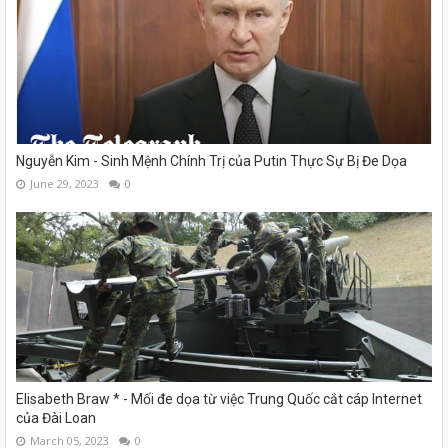
Nguyễn Kim - Sinh Mệnh Chính Trị của Putin Thực Sự Bị Đe Dọa
June 29, 2023
0
Elisabeth Braw * - Mối đe dọa từ việc Trung Quốc cắt cáp Internet
của Đài Loan
March 05, 2023
0