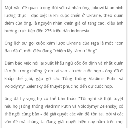
Một vấn đề quan trọng đối với cá nhân ông Jokowi là an ninh 
lương thực - đặc biệt là khi cuộc chiến ở Ukraine, theo quan 
điểm của ông, là nguyên nhân khiến giá cả tăng cao, điều ảnh 
hưởng trực tiếp đến 275 triệu dân Indonesia.
Ông lịch sự gọi cuộc xâm lược Ukraine của Nga là một "cơn 
đau đầu", một điều đang "chiếm lấy tâm trí ông".
Đảm bảo việc nối lại xuất khẩu ngũ cốc ổn định và nhất quán 
là một trong những lý do tại sao - trước cuộc họp - ông đã đi 
khắp thế giới, gặp gỡ các Tổng thống Vladimir Putin và 
Volodymyr Zelensky để thuyết phục họ đến dự cuộc họp.
ông đã hy vọng họ có thể bàn thảo. "Tôi nghĩ sẽ thật tuyệt 
nếu họ [Tổng thống Vladimir Putin và Volodymyr Zelensky] có 
thể ngồi cùng bàn - để giải quyết các vấn đề tồn tại, bởi vì các 
vấn đề mà chúng ta đang giải quyết hiện nay nằm trên mọi 