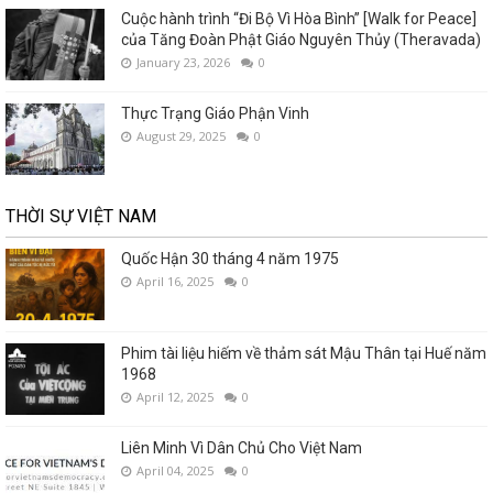
Cuộc hành trình “Đi Bộ Vì Hòa Bình” [Walk for Peace]
của Tăng Đoàn Phật Giáo Nguyên Thủy (Theravada)
January 23, 2026
0
Thực Trạng Giáo Phận Vinh
August 29, 2025
0
THỜI SỰ VIỆT NAM
Quốc Hận 30 tháng 4 năm 1975
April 16, 2025
0
Phim tài liệu hiếm về thảm sát Mậu Thân tại Huế năm
1968
April 12, 2025
0
Liên Minh Vì Dân Chủ Cho Việt Nam
April 04, 2025
0