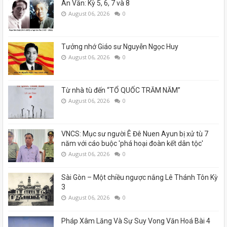
Án Văn: Kỳ 5, 6, 7 và 8
August 06, 2026
0
Tưởng nhớ Giáo sư Nguyễn Ngọc Huy
August 06, 2026
0
Từ nhà tù đến “TỔ QUỐC TRĂM NĂM”
August 06, 2026
0
VNCS: Mục sư người Ê Đê Nuen Ayun bị xử tù 7
năm với cáo buộc 'phá hoại đoàn kết dân tộc'
August 06, 2026
0
Sài Gòn – Một chiều ngược nắng Lê Thánh Tôn Kỳ
3
August 06, 2026
0
Pháp Xâm Lăng Và Sự Suy Vong Văn Hoá Bài 4