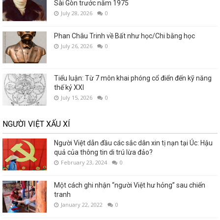
Sài Gòn trước năm 1975
July 28, 2026
0
Phan Châu Trinh về Bất như học/Chi bằng học
July 26, 2026
0
Tiểu luận: Từ 7 môn khai phóng cổ điển đến kỹ năng
thế kỷ XXI
July 15, 2026
0
NGƯỜI VIỆT XẤU XÍ
Người Việt dẫn đầu các sắc dân xin tị nạn tại Úc: Hậu
quả của thông tin di trú lừa đảo?
February 23, 2024
0
Một cách ghi nhận “người Việt hư hỏng” sau chiến
tranh
January 22, 2022
0