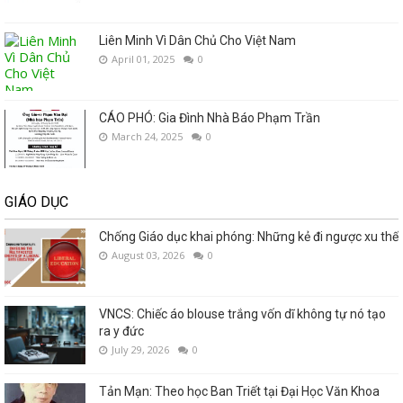
Liên Minh Vì Dân Chủ Cho Việt Nam
April 01, 2025
0
CÁO PHÓ: Gia Đình Nhà Báo Phạm Trần
March 24, 2025
0
GIÁO DỤC
Chống Giáo dục khai phóng: Những kẻ đi ngược xu thế
August 03, 2026
0
VNCS: Chiếc áo blouse trắng vốn dĩ không tự nó tạo
ra y đức
July 29, 2026
0
Tản Mạn: Theo học Ban Triết tại Đại Học Văn Khoa