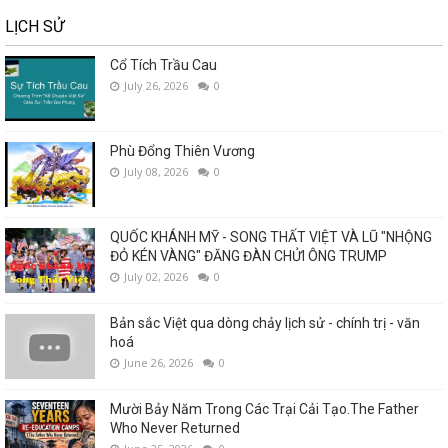
LỊCH SỬ
Cổ Tích Trầu Cau
July 26, 2026
0
Phù Đổng Thiên Vương
July 08, 2026
0
QUỐC KHÁNH MỸ - SONG THẤT VIỆT VÀ LŨ "NHỘNG
ĐỎ KÉN VÀNG" ĐĂNG ĐÀN CHỬI ÔNG TRUMP
July 02, 2026
0
Bản sắc Việt qua dòng chảy lịch sử - chính trị - văn
hoá
June 26, 2026
0
Mười Bảy Năm Trong Các Trại Cải Tạo.The Father
Who Never Returned