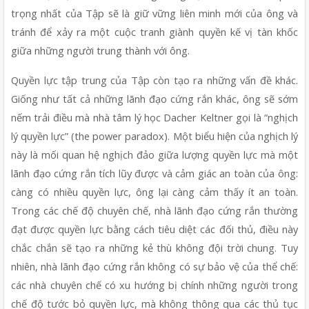
trọng nhất của Tập sẽ là giữ vững liên minh mới của ông và 
tránh để xảy ra một cuộc tranh giành quyền kế vị tàn khốc 
giữa những người trung thành với ông.
Quyền lực tập trung của Tập còn tạo ra những vấn đề khác. 
Giống như tất cả những lãnh đạo cứng rắn khác, ông sẽ sớm 
nếm trải điều mà nhà tâm lý học Dacher Keltner gọi là “nghịch 
lý quyền lực” (the power paradox). Một biểu hiện của nghịch lý 
này là mối quan hệ nghịch đảo giữa lượng quyền lực mà một 
lãnh đạo cứng rắn tích lũy được và cảm giác an toàn của ông: 
càng có nhiều quyền lực, ông lại càng cảm thấy ít an toàn. 
Trong các chế độ chuyên chế, nhà lãnh đạo cứng rắn thường 
đạt được quyền lực bằng cách tiêu diệt các đối thủ, điều này 
chắc chắn sẽ tạo ra những kẻ thù không đội trời chung. Tuy 
nhiên, nhà lãnh đạo cứng rắn không có sự bảo vệ của thể chế: 
các nhà chuyên chế có xu hướng bị chính những người trong 
chế độ tước bỏ quyền lực, mà không thông qua các thủ tục 