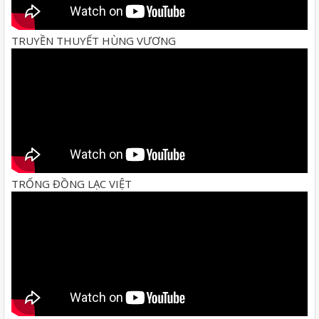
TRUYỀN THUYẾT HÙNG VƯƠNG
TRỐNG ĐỒNG LẠC VIỆT