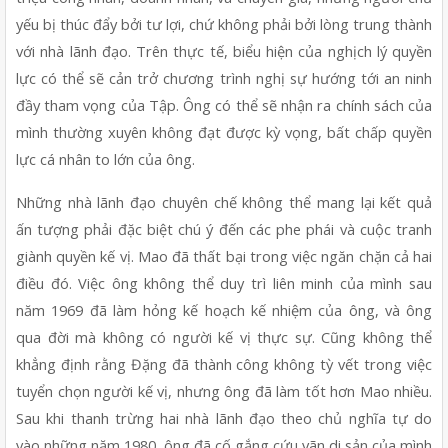
yếu bị thúc đẩy bởi tư lợi, chứ không phải bởi lòng trung thành 
với nhà lãnh đạo. Trên thực tế, biểu hiện của nghịch lý quyền 
lực có thể sẽ cản trở chương trình nghị sự hướng tới an ninh 
đầy tham vọng của Tập. Ông có thể sẽ nhận ra chính sách của 
mình thường xuyên không đạt được kỳ vọng, bất chấp quyền 
lực cá nhân to lớn của ông.
Những nhà lãnh đạo chuyên chế không thể mang lại kết quả 
ấn tượng phải đặc biệt chú ý đến các phe phái và cuộc tranh 
giành quyền kế vị. Mao đã thất bại trong việc ngăn chặn cả hai 
điều đó. Việc ông không thể duy trì liên minh của mình sau 
năm 1969 đã làm hỏng kế hoạch kế nhiệm của ông, và ông 
qua đời mà không có người kế vị thực sự. Cũng không thể 
khẳng định rằng Đặng đã thành công không tỳ vết trong việc 
tuyển chọn người kế vị, nhưng ông đã làm tốt hơn Mao nhiều. 
Sau khi thanh trừng hai nhà lãnh đạo theo chủ nghĩa tự do 
vào những năm 1980, ông đã cố gắng cứu vãn di sản của mình 