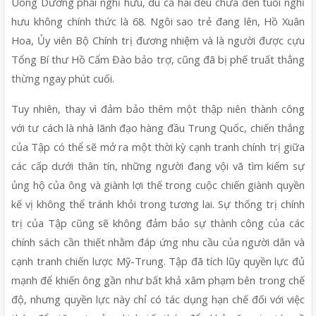
Uông Dương phải nghỉ hưu, dù cả hai đều chưa đến tuổi nghỉ 
hưu không chính thức là 68. Ngôi sao trẻ đang lên, Hồ Xuân 
Hoa, Ủy viên Bộ Chính trị đương nhiệm và là người được cựu 
Tổng Bí thư Hồ Cẩm Đào bảo trợ, cũng đã bị phế truất thẳng 
thừng ngay phút cuối.
Tuy nhiên, thay vì đảm bảo thêm một thập niên thành công 
với tư cách là nhà lãnh đạo hàng đầu Trung Quốc, chiến thắng 
của Tập có thể sẽ mở ra một thời kỳ cạnh tranh chính trị giữa 
các cấp dưới thân tín, những người đang vội vã tìm kiếm sự 
ủng hộ của ông và giành lợi thế trong cuộc chiến giành quyền 
kế vị không thể tránh khỏi trong tương lai. Sự thống trị chính 
trị của Tập cũng sẽ không đảm bảo sự thành công của các 
chính sách cần thiết nhằm đáp ứng nhu cầu của người dân và 
cạnh tranh chiến lược Mỹ-Trung. Tập đã tích lũy quyền lực đủ 
mạnh để khiến ông gần như bất khả xâm phạm bên trong chế 
độ, nhưng quyền lực này chỉ có tác dụng hạn chế đối với việc 