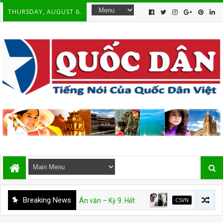
THURSDAY, AUGUST 6.
Breaking News
CSVN
Án văn – Kỳ 9. Hết
CSVN
Án Văn: Kỳ 5, 6, 7 và 