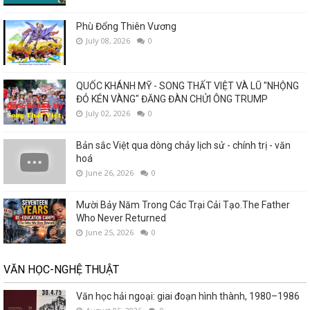
Phù Đổng Thiên Vương
July 08, 2026
0
QUỐC KHÁNH MỸ - SONG THẤT VIỆT VÀ LŨ "NHỘNG
ĐỎ KÉN VÀNG" ĐĂNG ĐÀN CHỬI ÔNG TRUMP
July 02, 2026
0
Bản sắc Việt qua dòng chảy lịch sử - chính trị - văn
hoá
June 26, 2026
0
Mười Bảy Năm Trong Các Trại Cải Tạo.The Father
Who Never Returned
June 25, 2026
0
VĂN HỌC-NGHỆ THUẬT
Văn học hải ngoại: giai đoạn hình thành, 1980–1986