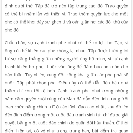
định dưới thời Tập đã trở nên tập trung cao độ. Trao quyền 
có thể bị nhầm lẫn với thiên vị. Trao thêm quyền lực cho một 
phe có thể khơi dậy sự ghen tị và oán giận nơi các đối thủ của 
phe đó.
Chắc chắn, sự cạnh tranh phe phái có thể có lợi cho Tập, vì 
ông có thể khiến các phe chống lại nhau. Tập được hưởng lợi 
từ sự căng thẳng giữa những người ủng hộ mình, vì sự cạnh 
tranh khiến họ phụ thuộc vào ông để đảm bảo an toàn cho 
bản thân. Tuy nhiên, xung đột công khai giữa các phe phái sẽ 
buộc Tập phải chọn phe. Điều này có thể dẫn đến hậu quả 
thậm chí còn tồi tệ hơn. Cạnh tranh phe phái trong những 
năm cầm quyền cuối cùng của Mao đã dẫn đến tình trạng “rối 
loạn chức năng chính trị” ở cấp lãnh đạo cao nhất, sau đó lên 
đến đỉnh điểm trong một cuộc đấu tranh sinh tử, chỉ được giải 
quyết bằng một cuộc đảo chính do quân đội hậu thuẫn. Ở thời 
điểm hiện tại, có vẻ như trong trung hạn, bài kiểm tra quan 