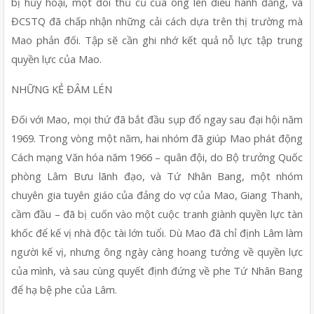
bị hủy hoại, một đối thủ cũ của ông lên điều hành đảng, và 
ĐCSTQ đã chấp nhận những cải cách dựa trên thị trường mà 
Mao phản đối. Tập sẽ cần ghi nhớ kết quả nỗ lực tập trung 
quyền lực của Mao.
NHỮNG KẺ ĐÂM LÉN
Đối với Mao, mọi thứ đã bắt đầu sụp đổ ngay sau đại hội năm 
1969. Trong vòng một năm, hai nhóm đã giúp Mao phát động 
Cách mạng Văn hóa năm 1966 – quân đội, do Bộ trưởng Quốc 
phòng Lâm Bưu lãnh đạo, và Tứ Nhân Bang, một nhóm 
chuyên gia tuyên giáo của đảng do vợ của Mao, Giang Thanh, 
cầm đầu – đã bị cuốn vào một cuộc tranh giành quyền lực tàn 
khốc để kế vị nhà độc tài lớn tuổi. Dù Mao đã chỉ định Lâm làm 
người kế vị, nhưng ông ngày càng hoang tưởng về quyền lực 
của mình, và sau cùng quyết định đứng về phe Tứ Nhân Bang 
để hạ bệ phe của Lâm.