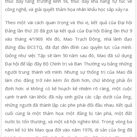
thúc đẩy tăng trưởng kinh tế, thúc đẩy khả năng tự túc về 
công nghệ, và giải quyết thảm họa nhân khẩu học sắp xảy ra.
Theo một vài cách quan trọng và thú vị, kết quả của Đại hội 
Đảng lần thứ 20 đã gợi lại kết quả của Đại hội Đảng lần thứ 9 
vào tháng 4/1969. Khi đó, Mao Trạch Đông, nhà lãnh đạo 
đứng đầu ĐCSTQ, đã đạt đến đỉnh cao quyền lực của mình. 
Giống như việc Tập sẽ làm 50 năm sau đó, Mao đã sử dụng 
Đại hội để lấp đầy Bộ Chính trị và Ban Thường vụ bằng những 
người trung thành với mình. Nhưng sự thống trị của Mao đã 
làm cho đảng trở nên kém ổn định hơn, chứ không phải ổn 
định hơn: vì không có kế hoạch kế nhiệm rõ ràng, một cuộc 
cạnh tranh tàn khốc đã nảy sinh giữa các cấp dưới của ông, 
những người đã thành lập các phe phái đối đầu nhau. Kết quả 
cuối cùng là một thảm họa: một đảng bị tàn phá, một đất 
nước bị tổn thương, và một xã hội nghèo khó. Trong vòng ba 
năm kể từ khi Mao qua đời vào năm 1976, di sản của ông đã 