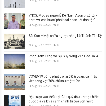
VNCS: Mục sư người Ê Đê Nuen Ayun bị xử tù 7
năm với cáo buộc 'phá hoại đoàn kết dân tộc'
August 06, 2026
0
Sài Gòn – Một chiều ngược nắng Lê Thánh Tôn Kỳ
3
August 06, 2026
0
Pháp Xâm Lăng Và Sự Suy Vong Văn Hoá Bài 4
August 06, 2026
0
COVID-19 bùng phát trở lại ở Đài Loan, ca nhập
viện tăng vọt 70% chỉ sau một tuần
August 05, 2026
0
Đặt cược vào thất bại: Các quỹ đầu tư mạo hiểm
quốc gia và khía cạnh chính trị của vốn rủi ro