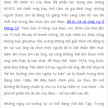
Mưu đồ chính trị của Mao đã phản tác dụng vào tháng 
9/1971, khi chiếc máy bay chở Lâm và gia đình ông, những 
người được cho là đang cố gắng trốn sang Liên Xô sau khi 
thất bại trong âm mưu ám sát Mao, 
đã bị rơi và cháy rụi ở 
Mông Cổ
. Theo bác sĩ riêng của Mao, sức khỏe của nhà độc 
tài 77 tuổi đã xấu đi nhanh chóng. Về mặt chính trị, Mao cũng 
không bao giờ phục hồi, vì ông không thể giải thích với đảng lý 
do tại sao ông lại chọn một người kế vị tàn nhẫn đến mức 
dám âm mưu ám sát ông, và cũng không thể tìm được một 
ứng viên hợp lý nào khác để thay thế. Năm 1974, ông buộc 
phải đưa Đặng Tiểu Bình trở lại, người mà ông đã chế nhạo là 
“kẻ lót đường cho chủ nghĩa tư bản” và bị thanh trừng khỏi 
đảng năm 1966, để điều hành chính phủ, và theo đó mở 
đường để Đặng chuẩn bị cho sự trở lại chính trị của mình – rồi 
phá bỏ phần lớn di sản của Mao – chỉ ba năm sau đó.
Những nguy cơ tương tự có thể đang chờ đợi Tập. Trong 