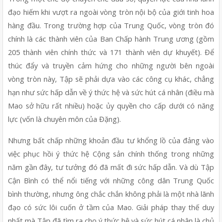
đạo hiếm khi vượt ra ngoài vòng tròn nội bộ của giới tinh hoa 
hàng đầu. Trong trường hợp của Trung Quốc, vòng tròn đó 
chính là các thành viên của Ban Chấp hành Trung ương (gồm 
205 thành viên chính thức và 171 thành viên dự khuyết). Để 
thúc đẩy và truyền cảm hứng cho những người bên ngoài 
vòng tròn này, Tập sẽ phải dựa vào các công cụ khác, chẳng 
hạn như sức hấp dẫn về ý thức hệ và sức hút cá nhân (điều mà 
Mao sở hữu rất nhiều) hoặc ủy quyền cho cấp dưới có năng 
lực (vốn là chuyên môn của Đặng).
Nhưng bất chấp những khoản đầu tư khổng lồ của đảng vào 
việc phục hồi ý thức hệ Cộng sản chính thống trong những 
năm gần đây, tư tưởng đó đã mất đi sức hấp dẫn. Và dù Tập 
Cận Bình có thể nổi tiếng với những công dân Trung Quốc 
bình thường, nhưng ông chắc chắn không phải là một nhà lãnh 
đạo có sức lôi cuốn ở tầm của Mao. Giải pháp thay thế duy 
nhất mà Tập đã tìm ra cho ý thức hệ và sức hút cá nhân là chủ 