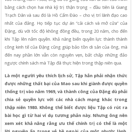
bằng cách chọn hai nhà kỹ trị thận trọng – đầu tiên là Giang 
Trạch Dân và sau đó là Hồ Cẩm Đào – cho vị trí lãnh đạo cao 
nhất của đảng. Họ tiếp tục dự án “cải cách và mở cửa” của 
Đặng, dù với tốc độ không đồng đều, trong 20 năm, cho đến 
khi Tập lên nắm quyền. Khả năng biến quyền lực thành thành 
công kinh tế của Đặng cũng giúp bảo tồn di sản của ông, mà 
đến nay phần lớn vẫn còn nguyên vẹn, bất chấp những đảo 
ngược chính sách mà Tập đã thực hiện trong thập niên qua.
Là một người yêu thích lịch sử, Tập hẳn phải nhận thức 
được những thất bại của Mao sau khi giành được quyền 
thống trị vào năm 1969, và thành công của Đặng dù phải 
chia sẻ quyền lực với các nhà cách mạng khác trong 
thập niên 1980. Không thể biết được liệu Tập có rút ra 
bài học gì từ hai ví dụ tương phản này. Nhưng ông nên 
xem xét khả năng rằng ưu thế chính trị có thể là một 
lời nguyền ẩn trong vẻ bề ngoài của một phước lành. 