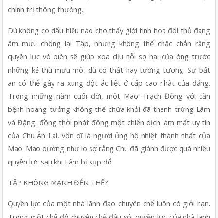
chính trị thông thường.
Dù không có dấu hiệu nào cho thấy giới tinh hoa đối thủ đang 
âm mưu chống lại Tập, nhưng không thể chắc chắn rằng 
quyền lực vô biên sẽ giúp xoa dịu nỗi sợ hãi của ông trước 
những kẻ thù mưu mô, dù có thật hay tưởng tượng. Sự bất 
an có thể gây ra xung đột ác liệt ở cấp cao nhất của đảng. 
Trong những năm cuối đời, một Mao Trạch Đông với căn 
bệnh hoang tưởng không thể chữa khỏi đã thanh trừng Lâm 
và Đặng, đồng thời phát động một chiến dịch làm mất uy tín 
của Chu Ân Lai, vốn dĩ là người ủng hộ nhiệt thành nhất của 
Mao. Mao dường như lo sợ rằng Chu đã giành được quá nhiều 
quyền lực sau khi Lâm bị sụp đổ.
TẬP KHÔNG MẠNH ĐẾN THẾ?
Quyền lực của một nhà lãnh đạo chuyên chế luôn có giới hạn. 
Trong một chế độ chuyên chế đầu sỏ, quyền lực của nhà lãnh 