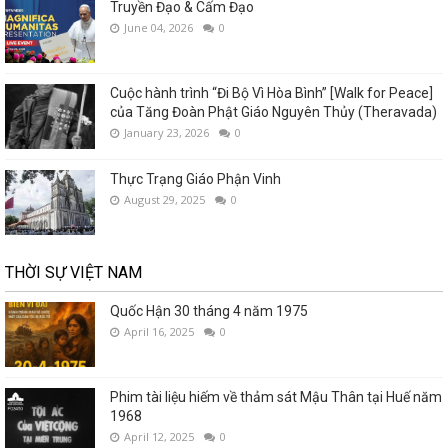
Truyền Đạo & Cấm Đạo
June 04, 2026
0
Cuộc hành trình “Đi Bộ Vì Hòa Bình” [Walk for Peace]
của Tăng Đoàn Phật Giáo Nguyên Thủy (Theravada)
January 23, 2026
0
Thực Trạng Giáo Phận Vinh
August 29, 2025
0
THỜI SỰ VIỆT NAM
Quốc Hận 30 tháng 4 năm 1975
April 16, 2025
0
Phim tài liệu hiếm về thảm sát Mậu Thân tại Huế năm
1968
April 12, 2025
0