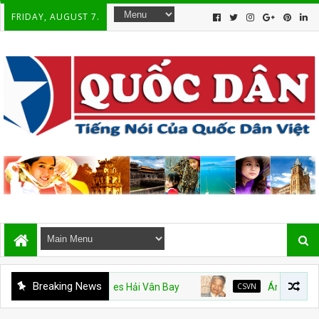
FRIDAY, AUGUST 7.
Breaking News
Mỹ và Vinhomes Hải Vân Bay
CSVN
Án văn – Kỳ 9. Hết