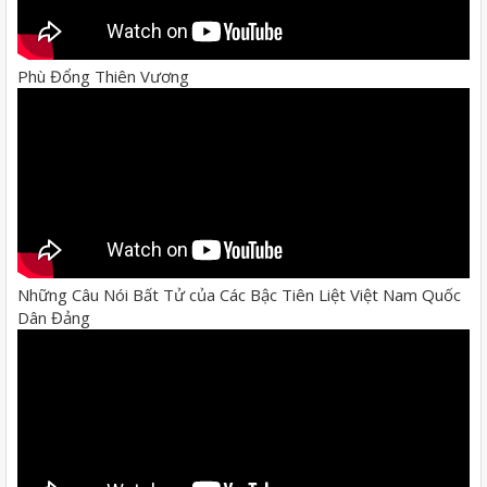
Phù Đổng Thiên Vương
Những Câu Nói Bất Tử của Các Bậc Tiên Liệt Việt Nam Quốc
Dân Đảng