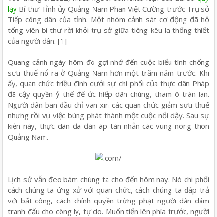
lạy
Bí thư Tỉnh ủy Quảng Nam Phan Việt Cường trước Trụ sở
Tiếp công dân của tỉnh. Một nhóm cảnh sát cơ động đã hộ
tống viên bí thư rời khỏi trụ sở giữa tiếng kêu la thống thiết
của người dân. [1]
Quang cảnh ngày hôm đó gợi nhớ đến cuộc biểu tình chống
sưu thuế nổ ra ở Quảng Nam hơn một trăm năm trước. Khi
ấy, quan chức triều đình dưới sự chi phối của thực dân Pháp
đã cậy quyền ỷ thế để ức hiếp dân chúng, tham ô tràn lan.
Người dân ban đầu chỉ van xin các quan chức giảm sưu thuế
nhưng rồi vụ việc bùng phát thành một cuộc nổi dậy. Sau sự
kiện này, thực dân đã đàn áp tàn nhẫn các vùng nông thôn
Quảng Nam.
Lịch sử vẫn đeo bám chúng ta cho đến hôm nay. Nó chi phối
cách chúng ta ứng xử với quan chức, cách chúng ta đáp trả
với bất công, cách chính quyền trừng phạt người dân dám
tranh đấu cho công lý, tự do. Muốn tiến lên phía trước, người