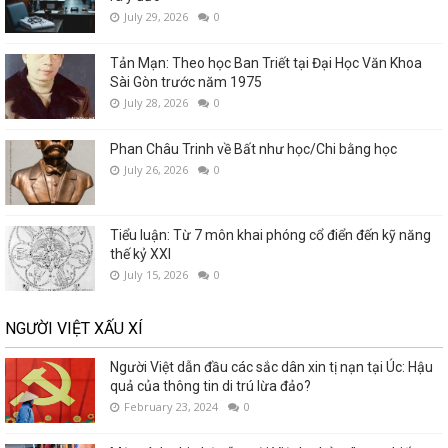
July 29, 2026
0
Tản Mạn: Theo học Ban Triết tại Đại Học Văn Khoa
Sài Gòn trước năm 1975
July 28, 2026
0
Phan Châu Trinh về Bất như học/Chi bằng học
July 26, 2026
0
Tiểu luận: Từ 7 môn khai phóng cổ điển đến kỹ năng
thế kỷ XXI
July 15, 2026
0
NGƯỜI VIỆT XẤU XÍ
Người Việt dẫn đầu các sắc dân xin tị nạn tại Úc: Hậu
quả của thông tin di trú lừa đảo?
February 23, 2024
0