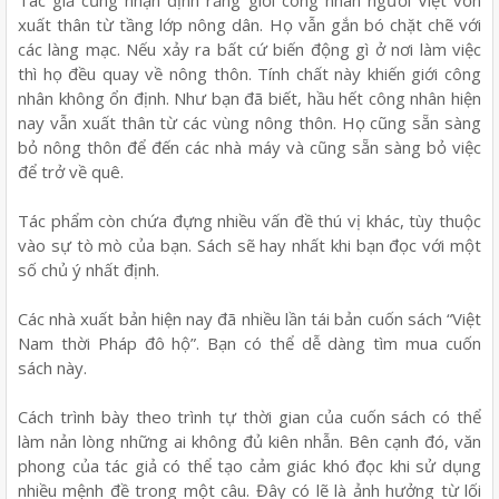
Tác giả cũng nhận định rằng giới công nhân người Việt vốn
xuất thân từ tầng lớp nông dân. Họ vẫn gắn bó chặt chẽ với
các làng mạc. Nếu xảy ra bất cứ biến động gì ở nơi làm việc
thì họ đều quay về nông thôn. Tính chất này khiến giới công
nhân không ổn định. Như bạn đã biết, hầu hết công nhân hiện
nay vẫn xuất thân từ các vùng nông thôn. Họ cũng sẵn sàng
bỏ nông thôn để đến các nhà máy và cũng sẵn sàng bỏ việc
để trở về quê.
Tác phẩm còn chứa đựng nhiều vấn đề thú vị khác, tùy thuộc
vào sự tò mò của bạn. Sách sẽ hay nhất khi bạn đọc với một
số chủ ý nhất định.
Các nhà xuất bản hiện nay đã nhiều lần tái bản cuốn sách “Việt
Nam thời Pháp đô hộ”. Bạn có thể dễ dàng tìm mua cuốn
sách này.
Cách trình bày theo trình tự thời gian của cuốn sách có thể
làm nản lòng những ai không đủ kiên nhẫn. Bên cạnh đó, văn
phong của tác giả có thể tạo cảm giác khó đọc khi sử dụng
nhiều mệnh đề trong một câu. Đây có lẽ là ảnh hưởng từ lối