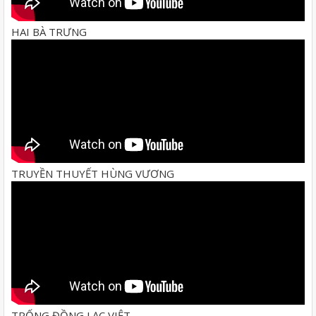
HAI BÀ TRƯNG
TRUYỀN THUYẾT HÙNG VƯƠNG
TRỐNG ĐỒNG LẠC VIỆT