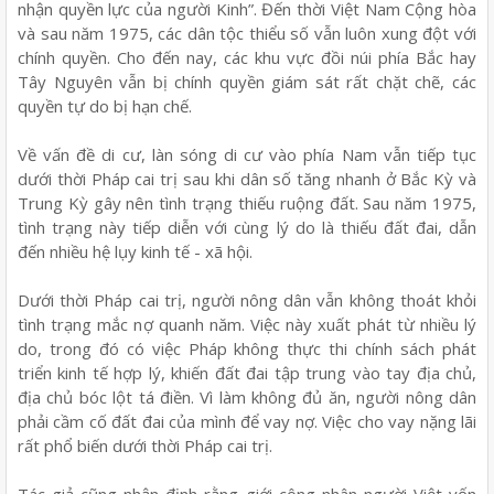
nhận quyền lực của người Kinh”. Đến thời Việt Nam Cộng hòa
và sau năm 1975, các dân tộc thiểu số vẫn luôn xung đột với
chính quyền. Cho đến nay, các khu vực đồi núi phía Bắc hay
Tây Nguyên vẫn bị chính quyền giám sát rất chặt chẽ, các
quyền tự do bị hạn chế.
Về vấn đề di cư, làn sóng di cư vào phía Nam vẫn tiếp tục
dưới thời Pháp cai trị sau khi dân số tăng nhanh ở Bắc Kỳ và
Trung Kỳ gây nên tình trạng thiếu ruộng đất. Sau năm 1975,
tình trạng này tiếp diễn với cùng lý do là thiếu đất đai, dẫn
đến nhiều hệ lụy kinh tế - xã hội.
Dưới thời Pháp cai trị, người nông dân vẫn không thoát khỏi
tình trạng mắc nợ quanh năm. Việc này xuất phát từ nhiều lý
do, trong đó có việc Pháp không thực thi chính sách phát
triển kinh tế hợp lý, khiến đất đai tập trung vào tay địa chủ,
địa chủ bóc lột tá điền. Vì làm không đủ ăn, người nông dân
phải cầm cố đất đai của mình để vay nợ. Việc cho vay nặng lãi
rất phổ biến dưới thời Pháp cai trị.