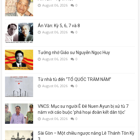
August 06, 2026
0
Án Văn: Kỳ 5, 6, 7 và 8
August 06, 2026
0
Tưởng nhớ Giáo sư Nguyễn Ngọc Huy
August 06, 2026
0
Từ nhà tù đến “TỔ QUỐC TRĂM NĂM”
August 06, 2026
0
VNCS: Mục sư người Ê Đê Nuen Ayun bị xử tù 7
năm với cáo buộc 'phá hoại đoàn kết dân tộc'
August 06, 2026
0
Sài Gòn – Một chiều ngược nắng Lê Thánh Tôn Kỳ
3