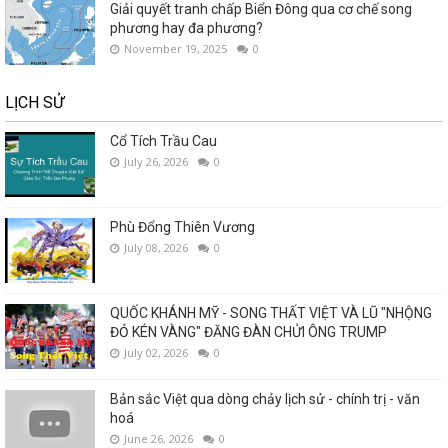
Giải quyết tranh chấp Biển Đông qua cơ chế song
phương hay đa phương?
November 19, 2025
0
LỊCH SỬ
Cổ Tích Trầu Cau
July 26, 2026
0
Phù Đổng Thiên Vương
July 08, 2026
0
QUỐC KHÁNH MỸ - SONG THẤT VIỆT VÀ LŨ "NHỘNG
ĐỎ KÉN VÀNG" ĐĂNG ĐÀN CHỬI ÔNG TRUMP
July 02, 2026
0
Bản sắc Việt qua dòng chảy lịch sử - chính trị - văn
hoá
June 26, 2026
0