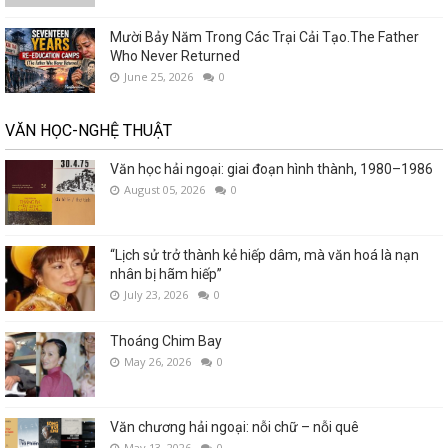
Mười Bảy Năm Trong Các Trại Cải Tạo.The Father
Who Never Returned
June 25, 2026
0
VĂN HỌC-NGHỆ THUẬT
Văn học hải ngoại: giai đoạn hình thành, 1980–1986
August 05, 2026
0
“Lịch sử trở thành kẻ hiếp dâm, mà văn hoá là nạn
nhân bị hãm hiếp”
July 23, 2026
0
Thoáng Chim Bay
May 26, 2026
0
Văn chương hải ngoại: nỗi chữ – nỗi quê
May 13, 2026
0