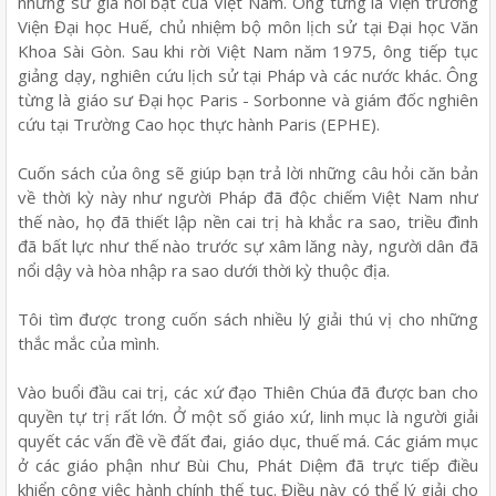
những sử gia nổi bật của Việt Nam. Ông từng là Viện trưởng
Viện Đại học Huế, chủ nhiệm bộ môn lịch sử tại Đại học Văn
Khoa Sài Gòn. Sau khi rời Việt Nam năm 1975, ông tiếp tục
giảng dạy, nghiên cứu lịch sử tại Pháp và các nước khác. Ông
từng là giáo sư Đại học Paris - Sorbonne và giám đốc nghiên
cứu tại Trường Cao học thực hành Paris (EPHE).
Cuốn sách của ông sẽ giúp bạn trả lời những câu hỏi căn bản
về thời kỳ này như người Pháp đã độc chiếm Việt Nam như
thế nào, họ đã thiết lập nền cai trị hà khắc ra sao, triều đình
đã bất lực như thế nào trước sự xâm lăng này, người dân đã
nổi dậy và hòa nhập ra sao dưới thời kỳ thuộc địa.
Tôi tìm được trong cuốn sách nhiều lý giải thú vị cho những
thắc mắc của mình.
Vào buổi đầu cai trị, các xứ đạo Thiên Chúa đã được ban cho
quyền tự trị rất lớn. Ở một số giáo xứ, linh mục là người giải
quyết các vấn đề về đất đai, giáo dục, thuế má. Các giám mục
ở các giáo phận như Bùi Chu, Phát Diệm đã trực tiếp điều
khiển công việc hành chính thế tục. Điều này có thể lý giải cho