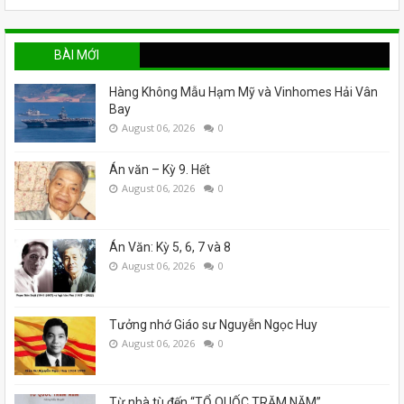
BÀI MỚI
Hàng Không Mẫu Hạm Mỹ và Vinhomes Hải Vân
Bay
August 06, 2026
0
Án văn – Kỳ 9. Hết
August 06, 2026
0
Án Văn: Kỳ 5, 6, 7 và 8
August 06, 2026
0
Tưởng nhớ Giáo sư Nguyễn Ngọc Huy
August 06, 2026
0
Từ nhà tù đến “TỔ QUỐC TRĂM NĂM”