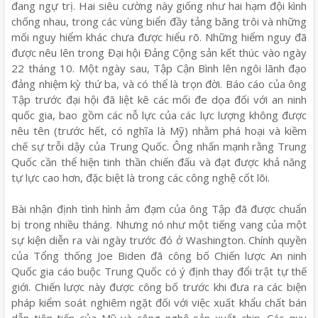
đang ngự trị. Hai siêu cường này giống như hai hạm đội kình
chống nhau, trong các vùng biển đầy tảng băng trôi và những
mối nguy hiểm khác chưa được hiểu rõ. Những hiểm nguy đã
được nêu lên trong Đại hội Đảng Cộng sản kết thúc vào ngày
22 tháng 10. Một ngày sau, Tập Cận Bình lên ngôi lãnh đạo
đảng nhiệm kỳ thứ ba, và có thể là trọn đời. Báo cáo của ông
Tập trước đại hội đã liệt kê các mối đe dọa đối với an ninh
quốc gia, bao gồm các nỗ lực của các lực lượng không được
nêu tên (trước hết, có nghĩa là Mỹ) nhằm phá hoại và kiềm
chế sự trỗi dậy của Trung Quốc. Ông nhấn mạnh rằng Trung
Quốc cần thể hiện tinh thần chiến đấu và đạt được khả năng
tự lực cao hơn, đặc biệt là trong các công nghệ cốt lõi.
Bài nhận định tình hình ảm đạm của ông Tập đã được chuẩn
bị trong nhiều tháng. Nhưng nó như một tiếng vang của một
sự kiện diễn ra vài ngày trước đó ở Washington. Chính quyền
của Tổng thống Joe Biden đã công bố Chiến lược An ninh
Quốc gia cáo buộc Trung Quốc có ý định thay đổi trật tự thế
giới. Chiến lược này được công bố trước khi đưa ra các biện
pháp kiểm soát nghiêm ngặt đối với việc xuất khẩu chất bán