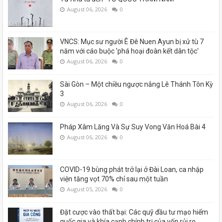
August 06, 2026
0
VNCS: Mục sư người Ê Đê Nuen Ayun bị xử tù 7
năm với cáo buộc 'phá hoại đoàn kết dân tộc'
August 06, 2026
0
Sài Gòn – Một chiều ngược nắng Lê Thánh Tôn Kỳ
3
August 06, 2026
0
Pháp Xâm Lăng Và Sự Suy Vong Văn Hoá Bài 4
August 06, 2026
0
COVID-19 bùng phát trở lại ở Đài Loan, ca nhập
viện tăng vọt 70% chỉ sau một tuần
August 05, 2026
0
Đặt cược vào thất bại: Các quỹ đầu tư mạo hiểm
quốc gia và khía cạnh chính trị của vốn rủi ro