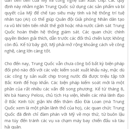
dẫn tiên tiến của Mỹ và công nghệ sản xuất chip. Các quy
định này nhằm ngăn Trung Quốc sử dụng các sản phẩm và bí
quyết của Mỹ để chế tạo siêu máy tính và hệ thống trí tuệ
nhân tạo (AI) có thể giúp Quân đội Giải phóng Nhân dân tạo
ra vũ khí tiên tiến nhất thế giới hoặc nhà nước cảnh sát Trung
Quốc hoàn thiện hệ thống giám sát. Các quan chức chính
quyền Biden giải thích, dẫn trước các đối thủ chiến lược không
còn đủ. Kể từ bây giờ, Mỹ phải mở rộng khoảng cách về công
nghệ, càng lớn càng tốt.
Cho đến nay, Trung Quốc vẫn chưa công bố bất kỳ biện pháp
đối phó nào đối với các việc kiểm soát xuất khẩu này, mặc dù
các công ty sản xuất chip trong nước đã được triệu tập tới
Bắc Kinh để họp khẩn. Các biện pháp kiểm soát mới là một
phần của rất nhiều các vấn đề song phương. Kể từ tháng 8,
khi bà Nancy Pelosi, chủ tịch Hạ viện, khiến các nhà lãnh đạo
ở Bắc Kinh tức giận khi đến thăm đảo Đài Loan (mà Trung
Quốc xem là một phần lãnh thổ của họ), các quan chức Trung
Quốc đã đình chỉ đàm phán với Mỹ về mọi thứ, từ buôn lậu
ma túy đến tránh các vụ va chạm máy bay chiến đấu và tàu
hải quân.