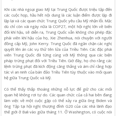
Khi các nhà ngoại giao Mỹ tại Trung Quốc được triệu tập đến
các cuộc họp, hầu hết nội dung là các luận điểm được lặp đi
lặp lại và các quan chức Trung Quốc yêu cầu Mỹ nhận lỗi. Mặc
dù chỉ còn vài ngày nữa là COP27, một hội nghị lớn về biến
đổi khí hậu, sẽ diễn ra, Trung Quốc vẫn không cho phép đặc
phái viên khí hậu của họ, Xie Zhenhua, nói chuyện với người
đồng cấp Mỹ, John Kerry. Trung Quốc đã ngăn chặn các nghị
quyết lên án các vụ thử tên lửa của Triều Tiên. Các đặc phái
viên Trung Quốc đã từng cùng với Mỹ thông qua các biện
pháp trừng phạt đối với Triều Tiên. Giờ đây, họ cho rằng các
lệnh trừng phạt đã kích động căng thẳng và ám chỉ rằng hợp
tác vì an ninh của bán đảo Triều Tiên tùy thuộc vào mối quan
hệ giữa Trung Quốc và Mỹ.
Có thể thấy thấp thoáng những nỗ lực để giữ cho các mối
quan hệ không rơi tự do. Các quan chức của cả hai bên đang
làm việc về một cuộc gặp có thể xảy ra giữa ông Biden và
ông Tập tại hội nghị thượng đỉnh G20 của các nhà lãnh đạo
thế giới ở Bali vào giữa tháng 11. Ở Washington, có cuộc nói