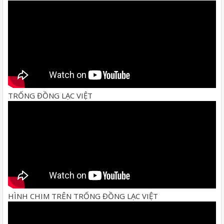
TRỐNG ĐỒNG LẠC VIỆT
HÌNH CHIM TRÊN TRỐNG ĐỒNG LẠC VIỆT