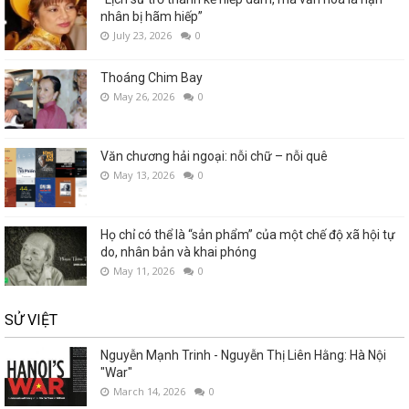
nhân bị hãm hiếp”
July 23, 2026
0
Thoáng Chim Bay
May 26, 2026
0
Văn chương hải ngoại: nỗi chữ – nỗi quê
May 13, 2026
0
Họ chỉ có thể là “sản phẩm” của một chế độ xã hội tự
do, nhân bản và khai phóng
May 11, 2026
0
SỬ VIỆT
Nguyễn Mạnh Trinh - Nguyễn Thị Liên Hằng: Hà Nội
"War"
March 14, 2026
0