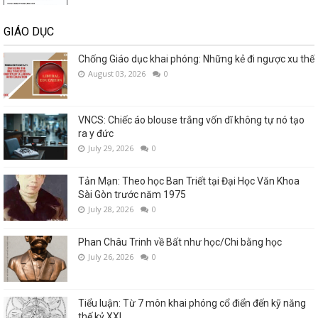
GIÁO DỤC
Chống Giáo dục khai phóng: Những kẻ đi ngược xu thế
August 03, 2026
0
VNCS: Chiếc áo blouse trắng vốn dĩ không tự nó tạo
ra y đức
July 29, 2026
0
Tản Mạn: Theo học Ban Triết tại Đại Học Văn Khoa
Sài Gòn trước năm 1975
July 28, 2026
0
Phan Châu Trinh về Bất như học/Chi bằng học
July 26, 2026
0
Tiểu luận: Từ 7 môn khai phóng cổ điển đến kỹ năng
thế kỷ XXI