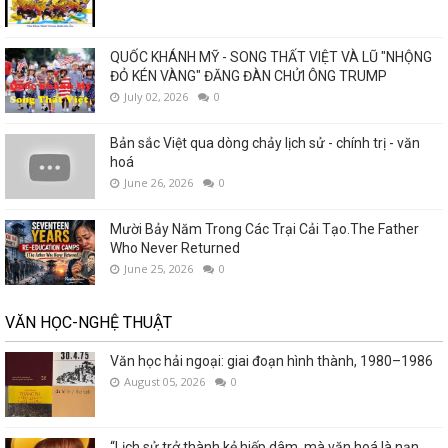
QUỐC KHÁNH MỸ - SONG THẤT VIỆT VÀ LŨ "NHỘNG
ĐỎ KÉN VÀNG" ĐĂNG ĐÀN CHỬI ÔNG TRUMP
July 02, 2026
0
Bản sắc Việt qua dòng chảy lịch sử - chính trị - văn
hoá
June 26, 2026
0
Mười Bảy Năm Trong Các Trại Cải Tạo.The Father
Who Never Returned
June 25, 2026
0
VĂN HỌC-NGHỆ THUẬT
Văn học hải ngoại: giai đoạn hình thành, 1980–1986
August 05, 2026
0
“Lịch sử trở thành kẻ hiếp dâm, mà văn hoá là nạn