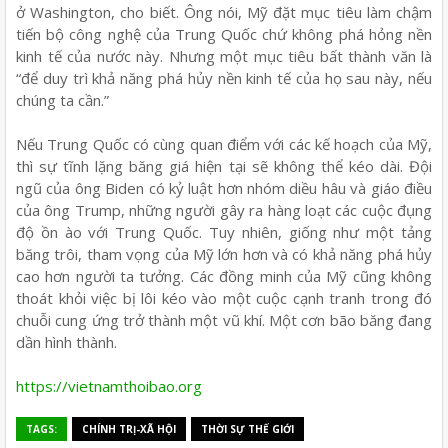
ở Washington, cho biết. Ông nói, Mỹ đặt mục tiêu làm chậm
tiến bộ công nghệ của Trung Quốc chứ không phá hỏng nền
kinh tế của nước này. Nhưng một mục tiêu bất thành văn là
“để duy trì khả năng phá hủy nền kinh tế của họ sau này, nếu
chúng ta cần.”
Nếu Trung Quốc có cùng quan điểm với các kế hoạch của Mỹ,
thì sự tĩnh lặng băng giá hiện tại sẽ không thể kéo dài. Đội
ngũ của ông Biden có kỷ luật hơn nhóm diều hâu và giáo điều
của ông Trump, những người gây ra hàng loạt các cuộc đụng
độ ồn ào với Trung Quốc. Tuy nhiên, giống như một tảng
băng trôi, tham vọng của Mỹ lớn hơn và có khả năng phá hủy
cao hơn người ta tưởng. Các đồng minh của Mỹ cũng không
thoát khỏi việc bị lôi kéo vào một cuộc cạnh tranh trong đó
chuỗi cung ứng trở thành một vũ khí. Một cơn bão băng đang
dần hình thành.
https://vietnamthoibao.org
TAGS:
CHÍNH TRỊ-XÃ HỘI
THỜI SỰ THẾ GIỚI