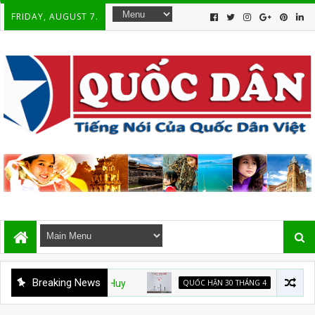
FRIDAY, AUGUST 7.
Breaking News
QUỐC HẬN 30 THÁNG 4
Từ nhà tù đến “T