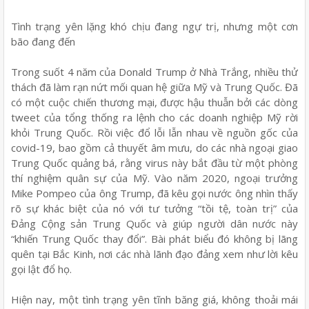
Tình trạng yên lặng khó chịu đang ngự trị, nhưng một cơn
bão đang đến
Trong suốt 4 năm của Donald Trump ở Nhà Trắng, nhiều thử
thách đã làm rạn nứt mối quan hệ giữa Mỹ và Trung Quốc. Đã
có một cuộc chiến thương mại, được hậu thuẫn bởi các dòng
tweet của tổng thống ra lệnh cho các doanh nghiệp Mỹ rời
khỏi Trung Quốc. Rồi việc đổ lỗi lẫn nhau về nguồn gốc của
covid-19, bao gồm cả thuyết âm mưu, do các nhà ngoại giao
Trung Quốc quảng bá, rằng virus này bắt đầu từ một phòng
thí nghiệm quân sự của Mỹ. Vào năm 2020, ngoại trưởng
Mike Pompeo của ông Trump, đã kêu gọi nước ông nhìn thấy
rõ sự khác biệt của nó với tư tưởng “tồi tệ, toàn trị” của
Đảng Cộng sản Trung Quốc và giúp người dân nước này
“khiến Trung Quốc thay đổi”. Bài phát biểu đó không bị lãng
quên tại Bắc Kinh, nơi các nhà lãnh đạo đảng xem như lời kêu
gọi lật đổ họ.
Hiện nay, một tình trạng yên tĩnh băng giá, không thoải mái