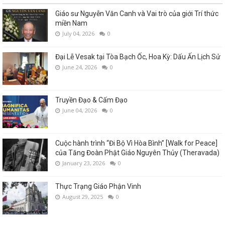
Giáo sư Nguyễn Văn Canh và Vai trò của giới Trí thức
miền Nam
July 04, 2026
0
Đại Lễ Vesak tại Tòa Bạch Ốc, Hoa Kỳ: Dấu Ấn Lịch Sử
June 24, 2026
0
Truyền Đạo & Cấm Đạo
June 04, 2026
0
Cuộc hành trình “Đi Bộ Vì Hòa Bình” [Walk for Peace]
của Tăng Đoàn Phật Giáo Nguyên Thủy (Theravada)
January 23, 2026
0
Thực Trạng Giáo Phận Vinh
August 29, 2025
0