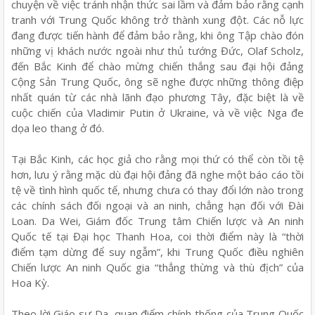
chuyện về việc tránh nhận thức sai lầm và đảm bảo rằng cạnh
tranh với Trung Quốc không trở thành xung đột. Các nỗ lực
đang được tiến hành để đảm bảo rằng, khi ông Tập chào đón
những vị khách nước ngoài như thủ tướng Đức, Olaf Scholz,
đến Bắc Kinh để chào mừng chiến thắng sau đại hội đảng
Cộng Sản Trung Quốc, ông sẽ nghe được những thông điệp
nhất quán từ các nhà lãnh đạo phương Tây, đặc biệt là về
cuộc chiến của Vladimir Putin ở Ukraine, và về việc Nga đe
dọa leo thang ở đó.
Tại Bắc Kinh, các học giả cho rằng mọi thứ có thể còn tồi tệ
hơn, lưu ý rằng mặc dù đại hội đảng đã nghe một báo cáo tồi
tệ về tình hình quốc tế, nhưng chưa có thay đổi lớn nào trong
các chính sách đối ngoại và an ninh, chẳng hạn đối với Đài
Loan. Da Wei, Giám đốc Trung tâm Chiến lược và An ninh
Quốc tế tại Đại học Thanh Hoa, coi thời điểm này là “thời
điểm tạm dừng để suy ngẫm”, khi Trung Quốc điều nghiên
Chiến lược An ninh Quốc gia “thẳng thừng và thù địch” của
Hoa Kỳ.
Theo lời Giáo sư Da, quan điểm chính thống của Trung Quốc