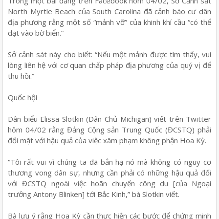
Trong một bài đăng trên Facebook hôm 04/02, Sở Cảnh sát
North Myrtle Beach của South Carolina đã cảnh báo cư dân
địa phương rằng một số “mảnh vỡ” của khinh khí cầu “có thể
dạt vào bờ biển.”
Sở cảnh sát này cho biết: “Nếu một mảnh được tìm thấy, vui
lòng liên hệ với cơ quan chấp pháp địa phương của quý vị để
thu hồi.”
Quốc hội
Dân biểu Elissa Slotkin (Dân Chủ-Michigan) viết trên Twitter
hôm 04/02 rằng Đảng Cộng sản Trung Quốc (ĐCSTQ) phải
đối mặt với hậu quả của việc xâm phạm không phận Hoa Kỳ.
“Tôi rất vui vì chúng ta đã bắn hạ nó mà không có nguy cơ
thương vong dân sự, nhưng cần phải có những hậu quả đối
với ĐCSTQ ngoài việc hoãn chuyến công du [của Ngoại
trưởng Antony Blinken] tới Bắc Kinh,” bà Slotkin viết.
Bà lưu ý rằng Hoa Kỳ cần thực hiện các bước để chứng minh