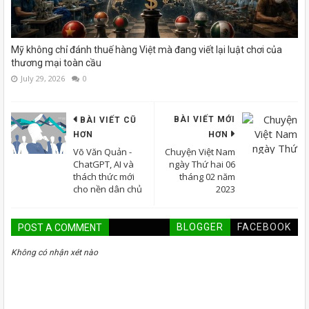
Mỹ không chỉ đánh thuế hàng Việt mà đang viết lại luật chơi của
thương mại toàn cầu
July 29, 2026
0
BÀI VIẾT MỚI
BÀI VIẾT CŨ
HƠN
HƠN
Võ Văn Quản -
Chuyện Việt Nam
ChatGPT, AI và
ngày Thứ hai 06
thách thức mới
tháng 02 năm
cho nền dân chủ
2023
BLOGGER
FACEBOOK
POST A COMMENT
Không có nhận xét nào