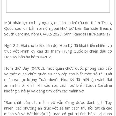
Một phản lực cơ bay ngang qua khinh khí cầu do thám Trung
Quốc sau khi bắn rơi nó ngoài khơi bờ biển Surfside Beach,
South Carolina, hôm 04/02/2023. (Ảnh: Randall Hill/Reuters)
Ngũ Giác Đài cho biết quân đội Hoa Kỳ đã khai triển nhiệm vụ
trục vớt khinh khí cầu do thám Trung Quốc bị chiến đấu cơ
Hoa Kỳ bắn hạ hôm 04/02.
Hôm thứ Bảy (04/02), một quan chức quốc phòng cao cấp
và một quan chức quân sự cao cấp cho biết một số tàu Hải
quân và Lực lượng Tuần duyên Hoa Kỳ đã thiết lập vành đai
an ninh nơi khinh khí cầu rơi, cách bờ biển South Carolina
khoảng 6 hải lý và đang tìm kiếm các mảnh vỡ.
“Bản chất của các mảnh vỡ vẫn đang được đánh giá. Tuy
nhiên, các phương án trục vớt sẽ tìm cách thu hồi tất cả các
mảnh vỡ và bất kỳ vật liệu nào có giá trị tình báo,” vị quan