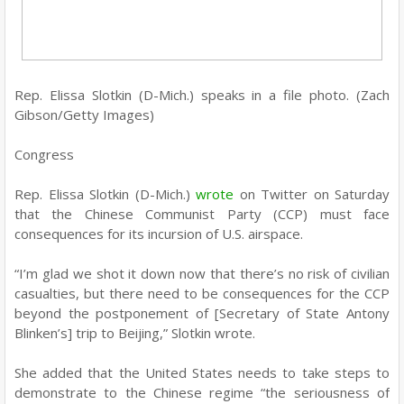
Rep. Elissa Slotkin (D-Mich.) speaks in a file photo. (Zach
Gibson/Getty Images)
Congress
Rep. Elissa Slotkin (D-Mich.)
wrote
on Twitter on Saturday
that the Chinese Communist Party (CCP) must face
consequences for its incursion of U.S. airspace.
“I’m glad we shot it down now that there’s no risk of civilian
casualties, but there need to be consequences for the CCP
beyond the postponement of [Secretary of State Antony
Blinken’s] trip to Beijing,” Slotkin wrote.
She added that the United States needs to take steps to
demonstrate to the Chinese regime “the seriousness of