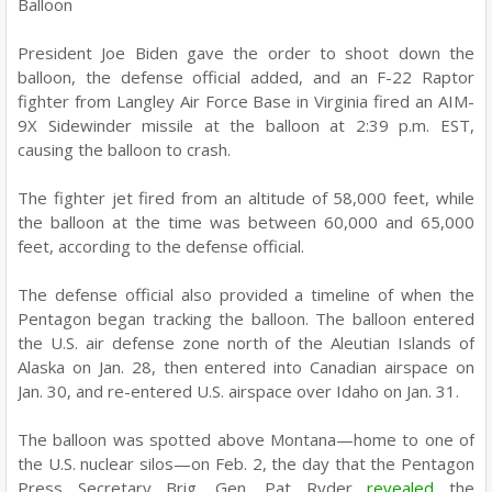
Balloon
President Joe Biden gave the order to shoot down the
balloon, the defense official added, and an F-22 Raptor
fighter from Langley Air Force Base in Virginia fired an AIM-
9X Sidewinder missile at the balloon at 2:39 p.m. EST,
causing the balloon to crash.
The fighter jet fired from an altitude of 58,000 feet, while
the balloon at the time was between 60,000 and 65,000
feet, according to the defense official.
The defense official also provided a timeline of when the
Pentagon began tracking the balloon. The balloon entered
the U.S. air defense zone north of the Aleutian Islands of
Alaska on Jan. 28, then entered into Canadian airspace on
Jan. 30, and re-entered U.S. airspace over Idaho on Jan. 31.
The balloon was spotted above Montana—home to one of
the U.S. nuclear silos—on Feb. 2, the day that the Pentagon
Press Secretary Brig. Gen. Pat Ryder
revealed
the