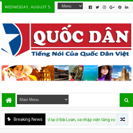
WEDNESDAY, AUGUST 5.
Breaking News
19 bùng phát trở lại ở Đài Loan, ca nhập viện tăng vọt 70% chỉ sau một 