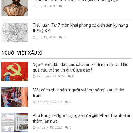
July 26, 2026
0
Tiểu luận: Từ 7 môn khai phóng cổ điển đến kỹ năng
thế kỷ XXI
July 15, 2026
0
NGƯỜI VIỆT XẤU XÍ
Người Việt dẫn đầu các sắc dân xin tị nạn tại Úc: Hậu
quả của thông tin di trú lừa đảo?
February 23, 2024
0
Một cách ghi nhận “người Việt hư hỏng” sau chiến
tranh
January 22, 2022
0
Phú Nhuận - Người cộng sản đã giết Phan Thanh Giản
thêm lần nữa
January 18, 2022
0