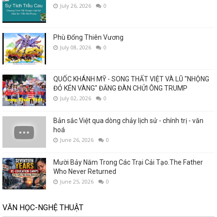
July 26, 2026
0
Phù Đổng Thiên Vương
July 08, 2026
0
QUỐC KHÁNH MỸ - SONG THẤT VIỆT VÀ LŨ "NHỘNG
ĐỎ KÉN VÀNG" ĐĂNG ĐÀN CHỬI ÔNG TRUMP
July 02, 2026
0
Bản sắc Việt qua dòng chảy lịch sử - chính trị - văn
hoá
June 26, 2026
0
Mười Bảy Năm Trong Các Trại Cải Tạo.The Father
Who Never Returned
June 25, 2026
0
VĂN HỌC-NGHỆ THUẬT