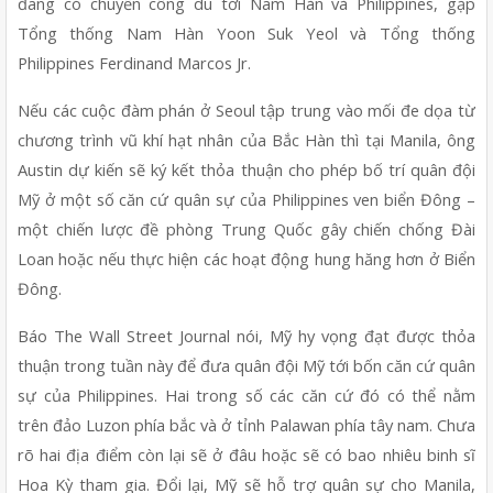
đang có chuyến công du tới Nam Hàn và Philippines, gặp 
Tổng thống Nam Hàn Yoon Suk Yeol và Tổng thống 
Philippines Ferdinand Marcos Jr. 
Nếu các cuộc đàm phán ở Seoul tập trung vào mối đe dọa từ 
chương trình vũ khí hạt nhân của Bắc Hàn thì tại Manila, ông 
Austin dự kiến sẽ ký kết thỏa thuận cho phép bố trí quân đội 
Mỹ ở một số căn cứ quân sự của Philippines ven biển Đông – 
một chiến lược đề phòng Trung Quốc gây chiến chống Đài 
Loan hoặc nếu thực hiện các hoạt động hung hăng hơn ở Biển 
Đông.
Báo The Wall Street Journal nói, Mỹ hy vọng đạt được thỏa 
thuận trong tuần này để đưa quân đội Mỹ tới bốn căn cứ quân 
sự của Philippines. Hai trong số các căn cứ đó có thể nằm 
trên đảo Luzon phía bắc và ở tỉnh Palawan phía tây nam. Chưa 
rõ hai địa điểm còn lại sẽ ở đâu hoặc sẽ có bao nhiêu binh sĩ 
Hoa Kỳ tham gia. Đổi lại, Mỹ sẽ hỗ trợ quân sự cho Manila, 