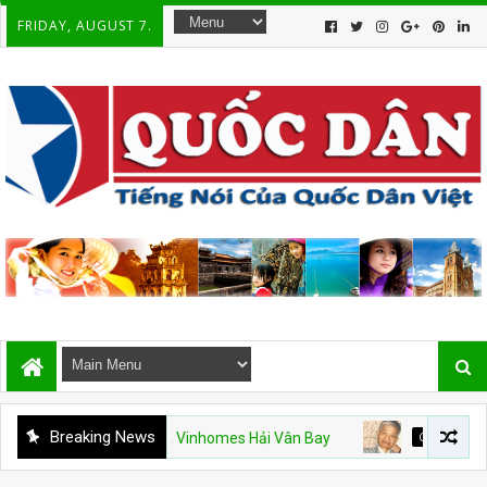
FRIDAY, AUGUST 7.
Breaking News
u Hạm Mỹ và Vinhomes Hải Vân Bay
CSVN
Án văn – Kỳ 9. 