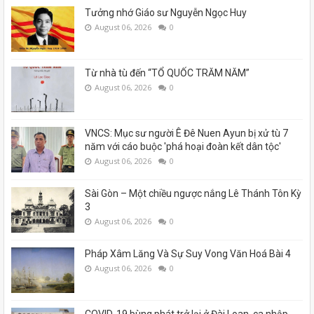
Tưởng nhớ Giáo sư Nguyễn Ngọc Huy
August 06, 2026
0
Từ nhà tù đến “TỔ QUỐC TRĂM NĂM”
August 06, 2026
0
VNCS: Mục sư người Ê Đê Nuen Ayun bị xử tù 7
năm với cáo buộc 'phá hoại đoàn kết dân tộc'
August 06, 2026
0
Sài Gòn – Một chiều ngược nắng Lê Thánh Tôn Kỳ
3
August 06, 2026
0
Pháp Xâm Lăng Và Sự Suy Vong Văn Hoá Bài 4
August 06, 2026
0
COVID-19 bùng phát trở lại ở Đài Loan, ca nhập