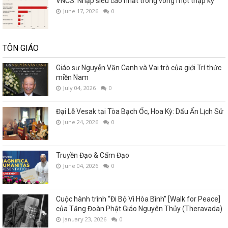
VNCS: Nhập siêu cao nhất trong vòng một thập kỷ
June 17, 2026
0
TÔN GIÁO
Giáo sư Nguyễn Văn Canh và Vai trò của giới Trí thức
miền Nam
July 04, 2026
0
Đại Lễ Vesak tại Tòa Bạch Ốc, Hoa Kỳ: Dấu Ấn Lịch Sử
June 24, 2026
0
Truyền Đạo & Cấm Đạo
June 04, 2026
0
Cuộc hành trình “Đi Bộ Vì Hòa Bình” [Walk for Peace]
của Tăng Đoàn Phật Giáo Nguyên Thủy (Theravada)
January 23, 2026
0