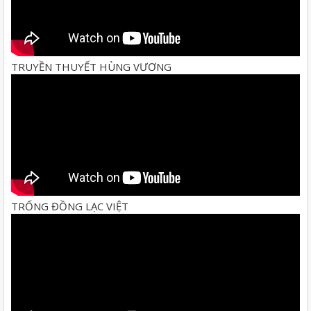
TRUYỀN THUYẾT HÙNG VƯƠNG
TRỐNG ĐỒNG LẠC VIỆT