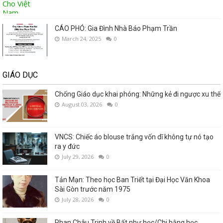
CÁO PHÓ: Gia Đình Nhà Báo Phạm Trần
March 24, 2025
0
GIÁO DỤC
Chống Giáo dục khai phóng: Những kẻ đi ngược xu thế
August 03, 2026
0
VNCS: Chiếc áo blouse trắng vốn dĩ không tự nó tạo
ra y đức
July 29, 2026
0
Tản Mạn: Theo học Ban Triết tại Đại Học Văn Khoa
Sài Gòn trước năm 1975
July 28, 2026
0
Phan Châu Trinh về Bất như học/Chi bằng học