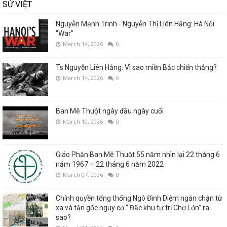
SỬ VIỆT
Nguyễn Mạnh Trinh - Nguyễn Thị Liên Hằng: Hà Nội
"War"
March 14, 2026
0
Ts Nguyễn Liên Hằng: Vì sao miền Bắc chiến thắng?
March 14, 2026
0
Ban Mê Thuột ngày đầu ngày cuối
March 10, 2026
0
Giáo Phận Ban Mê Thuột 55 năm nhìn lại 22 tháng 6
năm 1967 – 22 tháng 6 năm 2022
March 07, 2026
0
Chính quyền tổng thống Ngô Đình Diệm ngăn chận từ
xa và tận gốc nguy cơ “ Đặc khu tự trị Chợ Lớn” ra
sao?