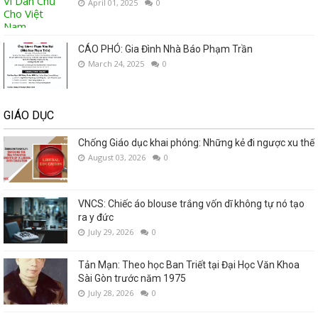
April 01, 2025
0
CÁO PHÓ: Gia Đình Nhà Báo Phạm Trần
March 24, 2025
0
GIÁO DỤC
Chống Giáo dục khai phóng: Những kẻ đi ngược xu thế
August 03, 2026
0
VNCS: Chiếc áo blouse trắng vốn dĩ không tự nó tạo
ra y đức
July 29, 2026
0
Tản Mạn: Theo học Ban Triết tại Đại Học Văn Khoa
Sài Gòn trước năm 1975
July 28, 2026
0