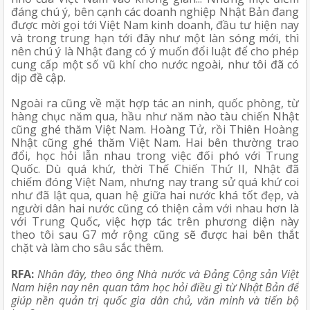
đáng chú ý, bên cạnh các doanh nghiệp Nhật Bản đang 
được mời gọi tới Việt Nam kinh doanh, đầu tư hiện nay 
và trong trung hạn tới đây như một làn sóng mới, thì 
nên chú ý là Nhật đang có ý muốn đổi luật để cho phép 
cung cấp một số vũ khí cho nước ngoài, như tôi đã có 
dịp đề cập.
Ngoài ra cũng về mặt hợp tác an ninh, quốc phòng, từ 
hàng chục năm qua, hầu như năm nào tàu chiến Nhật 
cũng ghé thăm Việt Nam. Hoàng Tử, rồi Thiên Hoàng 
Nhật cũng ghé thăm Việt Nam. Hai bên thường trao 
đổi, học hỏi lẫn nhau trong việc đối phó với Trung 
Quốc. Dù quá khứ, thời Thế Chiến Thứ II, Nhật đã 
chiếm đóng Việt Nam, nhưng nay trang sử quá khứ coi 
như đã lật qua, quan hệ giữa hai nước khá tốt đẹp, và 
người dân hai nước cũng có thiện cảm với nhau hơn là 
với Trung Quốc, việc hợp tác trên phương diện này 
theo tôi sau G7 mở rộng cũng sẽ được hai bên thắt 
chặt và làm cho sâu sắc thêm.
RFA:
Nhân đây, theo ông Nhà nước và Đảng Cộng sản Việt 
Nam hiện nay nên quan tâm học hỏi điều gì từ Nhật Bản để 
giúp nền quản trị quốc gia dân chủ, văn minh và tiến bộ 