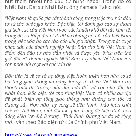
hút thêm nhiều nhà đầu tư nước ngoài, trong đó có 
Nhật Bản, Đại sứ Nhật Bản, ông Yamada Takio nói:
“Việt Nam là quốc gia rất thành công trong việc thu hút đầu 
tư từ các quốc gia khác. Đặc biệt, tôi đánh giá cao sự tham 
gia tích cực của Việt Nam vào các khuôn khổ đối tác kinh tế, 
trong đó có Hiệp định CPTPP và những nỗ lực của Việt Nam 
trong việc xóa bỏ các rào cản khi gia nhập. Trong một cuộc 
khảo sát, các doanh nghiệp Nhật Bản cho biết Việt Nam là 
điểm đến đầu tư hấp dẫn nhất và được yêu thích trên thế 
giới đối với doanh nghiệp Nhật Bản, tuy nhiên Việt Nam vẫn 
còn phải đối mặt với các vấn đề.
Đầu tiên là về cơ sở hạ tầng. Việc hoàn thiện hơn nữa cơ sở 
hạ tầng giao thông và năng lượng sẽ khiến Việt Nam trở 
thành một thị trường hấp dẫn hơn đối với các nhà đầu tư 
Nhật Bản. Đặc biệt, tôi cho rằng Việt Nam có nhiều dư địa 
để phát triển hạ tầng giao thông như đường cao tốc và 
đường sắt. Hơn nữa, hy vọng sẽ tiến hành thảo luận chặt 
chẽ với Việt Nam, một đối tác quan trọng để hiện thực hóa 
Sáng kiến "Ấn Độ Dương - Thái Bình Dương tự do và rộng 
mở,"
 vẫn theo Báo điện tử của Chính phủ Việt Nam.
https://www.rfa.org/vietnamese