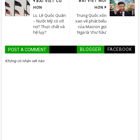
BÀI VIẾT MỚI
BÀI VIẾT CŨ
HƠN
HƠN
Ls. Lê Quốc Quân
Trung Quốc xôn
– Nước Mỹ có vỡ
xao về phát biểu
nợ? Thực chất và
của Macron gọi
hệ lụy?
Nga là ‘chư hầu’
BLOGGER
FACEBOOK
POST A COMMENT
Không có nhận xét nào