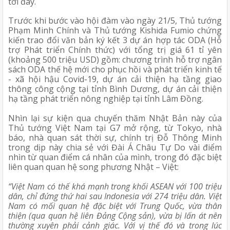
tới đây.
Trước khi bước vào hội đàm vào ngày 21/5, Thủ tướng 
Phạm Minh Chính và Thủ tướng Kishida Fumio chứng 
kiến trao đổi văn bản ký kết 3 dự án hợp tác ODA (Hỗ 
trợ Phát triển Chính thức) với tổng trị giá 61 tỉ yên 
(khoảng 500 triệu USD) gồm: chương trình hỗ trợ ngân 
sách ODA thế hệ mới cho phục hồi và phát triển kinh tế 
- xã hội hậu Covid-19, dự án cải thiện hạ tầng giao 
thông công cộng tại tỉnh Bình Dương, dự án cải thiện 
hạ tầng phát triển nông nghiệp tại tỉnh Lâm Đồng.
Nhìn lại sự kiện qua chuyến thăm Nhật Bản này của 
Thủ tướng Việt Nam tại G7 mở rộng, từ Tokyo, nhà 
báo, nhà quan sát thời sự, chính trị Đỗ Thông Minh 
trong dịp này chia sẻ với Đài Á Châu Tự Do vài điểm 
nhìn từ quan điểm cá nhân của mình, trong đó đặc biệt 
liên quan quan hệ song phương Nhật – Việt:
“Việt Nam có thế khá mạnh trong khối ASEAN với 100 triệu 
dân, chỉ đứng thứ hai sau Indonesia với 274 triệu dân. Việt 
Nam có mối quan hệ đặc biệt với Trung Quốc, vừa thân 
thiện (qua quan hệ liên Đảng Cộng sản), vừa bị lấn át nên 
thường xuyên phải cảnh giác. Với vị thế đó và trong lúc 