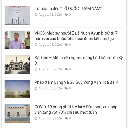
Từ nhà tù đến “TỔ QUỐC TRĂM NĂM”
August 06, 2026
0
VNCS: Mục sư người Ê Đê Nuen Ayun bị xử tù 7
năm với cáo buộc 'phá hoại đoàn kết dân tộc'
August 06, 2026
0
Sài Gòn – Một chiều ngược nắng Lê Thánh Tôn Kỳ
3
August 06, 2026
0
Pháp Xâm Lăng Và Sự Suy Vong Văn Hoá Bài 4
August 06, 2026
0
COVID-19 bùng phát trở lại ở Đài Loan, ca nhập
viện tăng vọt 70% chỉ sau một tuần
August 05, 2026
0