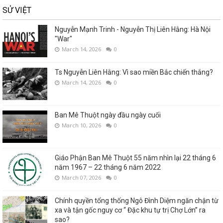
SỬ VIỆT
Nguyễn Mạnh Trinh - Nguyễn Thị Liên Hằng: Hà Nội
"War"
March 14, 2026
0
Ts Nguyễn Liên Hằng: Vì sao miền Bắc chiến thắng?
March 14, 2026
0
Ban Mê Thuột ngày đầu ngày cuối
March 10, 2026
0
Giáo Phận Ban Mê Thuột 55 năm nhìn lại 22 tháng 6
năm 1967 – 22 tháng 6 năm 2022
March 07, 2026
0
Chính quyền tổng thống Ngô Đình Diệm ngăn chận từ
xa và tận gốc nguy cơ “ Đặc khu tự trị Chợ Lớn” ra
sao?