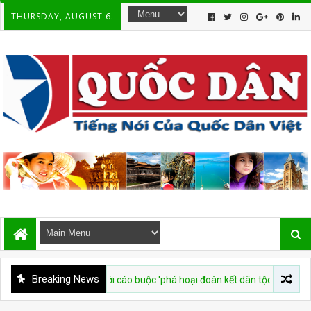
THURSDAY, AUGUST 6.
Breaking News
ử tù 7 năm với cáo buộc 'phá hoại đoàn kết dân tộc'
CSVN