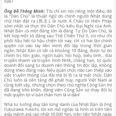
hơn?
Ông Đỗ Thông Minh:
 Tôi chỉ xin nói riêng một điều, đó 
là “Dân Chủ” là thuật ngữ do chính người Nhật dùng 
chữ Hán đặt ra (民主), là nước Á Châu có Hiến Pháp 
sớm nhất và thực thi Dân Chủ kiểu Đại Nghị của Anh. 
Nhật Bản có một đảng lớn là đảng Tự Do Dân Chủ, là 
kết hợp một số đảng sau Thế Chiến Thứ II, coi như chi 
phối hầu hết từ hậu chiến tới nay, chỉ có hai lần chính 
quyền rơi vào tay liên minh đối lập trong thời gian 
ngắn. Nhật Bản có tất cả khoảng 10 đảng, được tự do 
chính trị, tôn giáo, ngôn luận, hội họp, biểu tình… Đài 
truyền thanh và truyền hình NHK, chẳng hạn, từ quốc 
doanh đổi sang tư doanh nên thông tin độc lập, không 
đứng theo đảng nào. Nếu quan chức nào can thiệp vào 
việc truyền thông của đài mà bị lộ ra là mất chức. Dân 
Chủ luôn là nền tảng để phát huy, người Việt Nam ai 
cũng biết vậy, nhưng chọn theo chủ nghĩa Cộng Sản thì 
đã đang khó khăn, đảng viên Cộng Sản sợ thay đổi bị 
mất quyền lợi vì bản thân hơn là vì dân!
Nhà tư tưởng duy tân lừng danh của Nhật Bản là ông 
Fukuzawa Yukichi, tôi xin mở ngoặc là hình in trên tiền 
giấy mệnh giá cao nhất 10.000 Yen, trên tiền Nhật ngày 