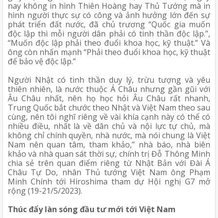
nay không in hình Thiên Hoàng hay Thủ Tướng mà in 
hình người thực sự có công và ảnh hưởng lớn đến sự 
phát triển đất nước, đã chủ trương “Quốc gia muốn 
độc lập thì mỗi người dân phải có tinh thần độc lập.”, 
“Muốn độc lập phải theo đuổi khoa học, kỹ thuật.” Và 
ông còn nhấn mạnh “Phải theo đuổi khoa học, kỹ thuật 
để bảo vệ độc lập.”
Người Nhật có tinh thần duy lý, trừu tượng và yêu 
thiên nhiên, là nước thuộc Á Châu nhưng gần gũi với 
Âu Châu nhất, nên họ học hỏi Âu Châu rất nhanh, 
Trung Quốc bắt chước theo Nhật và Việt Nam theo sau 
cùng, nên tôi nghĩ riêng về vài khía cạnh này có thể có 
nhiều điều, nhất là về dân chủ và nội lực tự chủ, mà 
không chỉ chính quyền, nhà nước, mà nói chung là Việt 
Nam nên quan tâm, tham khảo,” nhà báo, nhà biên 
khảo và nhà quan sát thời sự, chính trị Đỗ Thông Minh 
chia sẻ trên quan điểm riêng từ Nhật Bản với Đài Á 
Châu Tự Do, nhân Thủ tướng Việt Nam ông Phạm 
Minh Chính tới Hiroshima tham dự Hội nghị G7 mở 
rộng (19-21/5/2023).
Thúc đẩy làn sóng đầu tư mới tới Việt Nam