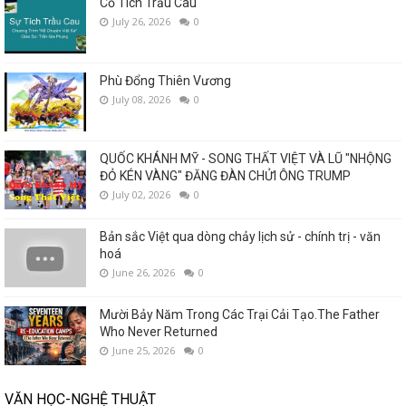
Cổ Tích Trầu Cau
July 26, 2026
0
Phù Đổng Thiên Vương
July 08, 2026
0
QUỐC KHÁNH MỸ - SONG THẤT VIỆT VÀ LŨ "NHỘNG
ĐỎ KÉN VÀNG" ĐĂNG ĐÀN CHỬI ÔNG TRUMP
July 02, 2026
0
Bản sắc Việt qua dòng chảy lịch sử - chính trị - văn
hoá
June 26, 2026
0
Mười Bảy Năm Trong Các Trại Cải Tạo.The Father
Who Never Returned
June 25, 2026
0
VĂN HỌC-NGHỆ THUẬT