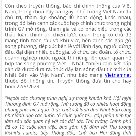
Còn theo truyền thông, báo chí chính thống của Việt 
Nam, trong chưa đầy ba ngày, Thủ tướng Việt Nam đã 
chủ trì, tham dự khoảng 40 hoạt động khác nhau, 
trong đó bên cạnh các cuộc họp chính thức trong nghị 
trình G7 mở rộng, tham gia và có phát biểu trong các 
thảo luận chính trị, chiến lược quan trọng có chủ đề 
mang tính toàn cầu và khu vực, bên cạnh các gặp gỡ 
song phương, tiếp xúc bên lề với lãnh đạo, người đứng 
đầu, đại diện nhiều quốc gia, tổ chức, các đoàn, tổ chức, 
doanh nghiệp nước ngoài, thì riêng liên quan quan hệ 
hợp tác song phương Việt – Nhật, “nhiều cam kết hấp 
dẫn đã được đưa ra, thúc đẩy làn sóng đầu tư mới của 
Nhật Bản vào Việt Nam”, như báo mạng 
Vietnamnet
thuộc Bộ Thông tin, Truyền thông đưa tin cho hay 
hôm 22/5/2023.
“Ngoài các chương trình nghị sự trong khuôn khổ Hội nghị 
Thượng đỉnh G7 mở rộng, Thủ tướng đã có nhiều hoạt động 
phong phú, hiệu quả, thực chất với lãnh đạo Nhật Bản cũng 
như lãnh đạo các nước, tổ chức quốc tế... góp phần tiếp tục 
làm sâu sắc quan hệ với các đối tác. Thủ tướng Chính phủ 
đã có 13 cuộc làm việc, bao gồm hội đàm với Thủ tướng 
Kishida Fumio; tiếp Thống đốc, Chủ tịch Hội đồng tỉnh 