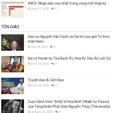
VNCS: Nhập siêu cao nhất trong vòng một thập kỷ
June 17, 2026
0
TÔN GIÁO
Giáo sư Nguyễn Văn Canh và Vai trò của giới Trí thức
miền Nam
July 04, 2026
0
Đại Lễ Vesak tại Tòa Bạch Ốc, Hoa Kỳ: Dấu Ấn Lịch Sử
June 24, 2026
0
Truyền Đạo & Cấm Đạo
June 04, 2026
0
Cuộc hành trình “Đi Bộ Vì Hòa Bình” [Walk for Peace]
của Tăng Đoàn Phật Giáo Nguyên Thủy (Theravada)
January 23, 2026
0