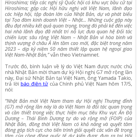
Hiroshima; tiếp các nghị sỹ Quốc hội có khu vực bầu cử tại 
Hiroshima; gặp các Hội hữu nghị với Việt Nam, lãnh đạo 
các hiệp hội, tập đoàn lớn của Nhật Bản, dự và phát biểu 
tại Tọa đàm kinh doanh Việt – Nhật... Những cuộc gặp này 
đều đạt nhiều kết quả quan trọng, trong đó phải kể đến việc 
hai nhà lãnh đạo đã nhất trí nỗ lực đưa quan hệ Đối tác 
chiến lược sâu rộng Việt Nam – Nhật Bản vì hòa bình và 
thịnh vượng ở châu Á lên tầm cao mới, đặc biệt trong năm 
2023 – dịp kỷ niệm 50 năm thiết lập quan hệ ngoại giao 
Việt Nam-Nhật Bản,”
 vẫn theo Vietnamnet.
Trước đó, bình luận về lý do Việt Nam được nước chủ 
nhà Nhật Bản mời tham dự kỳ Hội nghị G7 mở rộng lần 
này, Đại sứ Nhật Bản tại Việt Nam, ông Yamada Takio, 
trả lời 
báo điện tử
 của Chính phủ Việt Nam hôm 17/5, 
nói:
“Nhật Bản mời Việt Nam tham dự Hội nghị Thượng đỉnh 
(G7) mở rộng lần này là do Việt Nam là đối tác quan trọng 
và cần thiết trong việc thực hiện mục tiêu Khu vực Ấn Độ 
Dương – Thái Bình Dương tự do và rộng mở (FOIP) của 
Nhật Bản, đồng thời Việt Nam có khả năng và quyết tâm 
đóng góp tích cực cho tiến trình giải quyết các vấn đề trọng 
tâm của cộng đồng quốc tế dự kiến được đưa ra tại Hội 