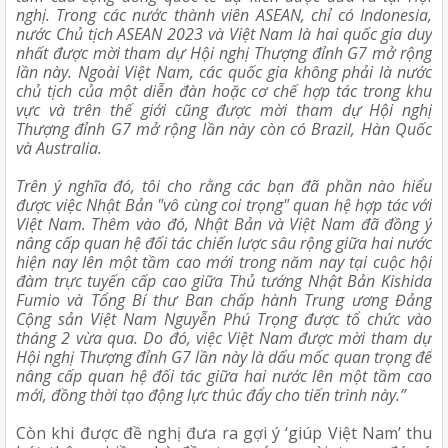
nghị. Trong các nước thành viên ASEAN, chỉ có Indonesia, 
nước Chủ tịch ASEAN 2023 và Việt Nam là hai quốc gia duy 
nhất được mời tham dự Hội nghị Thượng đỉnh G7 mở rộng 
lần này. Ngoài Việt Nam, các quốc gia không phải là nước 
chủ tịch của một diễn đàn hoặc cơ chế hợp tác trong khu 
vực và trên thế giới cũng được mời tham dự Hội nghị 
Thượng đỉnh G7 mở rộng lần này còn có Brazil, Hàn Quốc 
và Australia.
Trên ý nghĩa đó, tôi cho rằng các bạn đã phần nào hiểu 
được việc Nhật Bản "vô cùng coi trọng" quan hệ hợp tác với 
Việt Nam. Thêm vào đó, Nhật Bản và Việt Nam đã đồng ý 
nâng cấp quan hệ đối tác chiến lược sâu rộng giữa hai nước 
hiện nay lên một tầm cao mới trong năm nay tại cuộc hội 
đàm trực tuyến cấp cao giữa Thủ tướng Nhật Bản Kishida 
Fumio và Tổng Bí thư Ban chấp hành Trung ương Đảng 
Cộng sản Việt Nam Nguyễn Phú Trọng được tổ chức vào 
tháng 2 vừa qua. Do đó, việc Việt Nam được mời tham dự 
Hội nghị Thượng đỉnh G7 lần này là dấu mốc quan trọng để 
nâng cấp quan hệ đối tác giữa hai nước lên một tầm cao 
mới, đồng thời tạo động lực thúc đẩy cho tiến trình này.”
Còn khi được đề nghị đưa ra gợi ý ‘giúp Việt Nam’ thu 