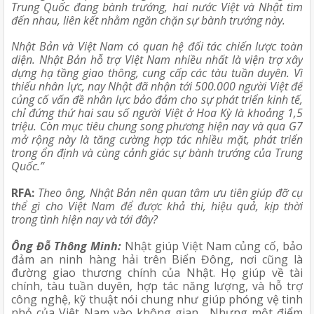
Trung Quốc đang bành trướng, hai nước Việt và Nhật tìm 
đến nhau, liên kết nhằm ngăn chặn sự bành trướng này.
Nhật Bản và Việt Nam có quan hệ đối tác chiến lược toàn 
diện. Nhật Bản hỗ trợ Việt Nam nhiều nhất là viện trợ xây 
dựng hạ tầng giao thông, cung cấp các tàu tuần duyên. Vì 
thiếu nhân lực, nay Nhật đã nhận tới 500.000 người Việt để 
củng cố vấn đề nhân lực bảo đảm cho sự phát triển kinh tế, 
chỉ đứng thứ hai sau số người Việt ở Hoa Kỳ là khoảng 1,5 
triệu. Còn mục tiêu chung song phương hiện nay và qua G7 
mở rộng này là tăng cường hợp tác nhiều mặt, phát triển 
trong ổn định và cùng cảnh giác sự bành trướng của Trung 
Quốc.”
RFA:
Theo ông, Nhật Bản nên quan tâm ưu tiên giúp đỡ cụ 
thể gì cho Việt Nam để được khả thi, hiệu quả, kịp thời 
trong tình hiện nay và tới đây?
Ông Đỗ Thông Minh:
 Nhật giúp Việt Nam củng cố, bảo 
đảm an ninh hàng hải trên Biển Đông, nơi cũng là 
đường giao thương chính của Nhật. Họ giúp về tài 
chính, tàu tuần duyên, hợp tác năng lượng, và hỗ trợ 
công nghệ, kỹ thuật nói chung như giúp phóng vệ tinh 
nhỏ của Việt Nam vào không gian... Nhưng một điểm 