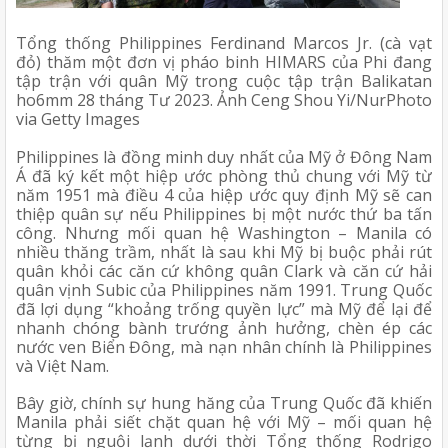
Tổng thống Philippines Ferdinand Marcos Jr. (cà vạt 
đỏ) thăm một đơn vị pháo binh HIMARS của Phi đang 
tập trận với quân Mỹ trong cuộc tập trận Balikatan 
ho6mm 28 tháng Tư 2023. Ảnh Ceng Shou Yi/NurPhoto 
via Getty Images 
Philippines là đồng minh duy nhất của Mỹ ở Đông Nam 
Á đã ký kết một hiệp ước phòng thủ chung với Mỹ từ 
năm 1951 mà điều 4 của hiệp ước quy định Mỹ sẽ can 
thiệp quân sự nếu Philippines bị một nước thứ ba tấn 
công. Nhưng mối quan hệ Washington – Manila có 
nhiều thăng trầm, nhất là sau khi Mỹ bị buộc phải rút 
quân khỏi các căn cứ không quân Clark và căn cứ hải 
quân vịnh Subic của Philippines năm 1991. Trung Quốc 
đã lợi dụng “khoảng trống quyền lực” mà Mỹ để lại để 
nhanh chóng bành trướng ảnh hưởng, chèn ép các 
nước ven Biển Đông, mà nạn nhân chính là Philippines 
và Việt Nam.
Bây giờ, chính sự hung hăng của Trung Quốc đã khiến 
Manila phải siết chặt quan hệ với Mỹ – mối quan hệ 
từng bị nguội lạnh dưới thời Tổng thống Rodrigo 