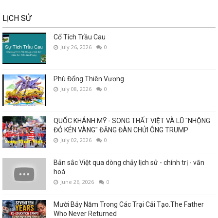
LỊCH SỬ
Cổ Tích Trầu Cau
July 26, 2026
0
Phù Đổng Thiên Vương
July 08, 2026
0
QUỐC KHÁNH MỸ - SONG THẤT VIỆT VÀ LŨ "NHỘNG
ĐỎ KÉN VÀNG" ĐĂNG ĐÀN CHỬI ÔNG TRUMP
July 02, 2026
0
Bản sắc Việt qua dòng chảy lịch sử - chính trị - văn
hoá
June 26, 2026
0
Mười Bảy Năm Trong Các Trại Cải Tạo.The Father
Who Never Returned