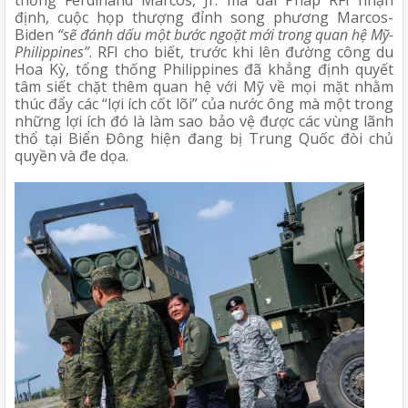
thống Ferdinand Marcos, Jr. mà đài Pháp RFI nhận 
định, cuộc họp thượng đỉnh song phương Marcos-
Biden 
“sẽ đánh dấu một bước ngoặt mới trong quan hệ Mỹ-
Philippines”
. RFI cho biết, trước khi lên đường công du 
Hoa Kỳ, tổng thống Philippines đã khẳng định quyết 
tâm siết chặt thêm quan hệ với Mỹ về mọi mặt nhằm 
thúc đẩy các “lợi ích cốt lõi” của nước ông mà một trong 
những lợi ích đó là làm sao bảo vệ được các vùng lãnh 
thổ tại Biển Đông hiện đang bị Trung Quốc đòi chủ 
quyền và đe dọa. 