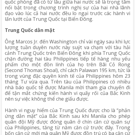
quốc phòng đã có từ lâu giữa hai nước sẽ là trọng tâm 
nổi bật trong chương trình nghị sự của hai nhà lãnh 
đạo vào lúc cả hai nước đều lo ngại trước các hành vi 
lấn lướt của Trung Quốc tại Biển Đông. 
Trung Quốc dằn mặt
Ông Marcos Jr. đến Washington chỉ vài ngày sau khi lực 
lượng tuần duyên nước này suýt va chạm với tàu hải 
cảnh Trung Quốc trên Biển Đông khi phía Trung Quốc 
chặn đường hai tàu Philippines tiếp tế hàng nhu yếu 
phẩm cho một đồn lính của họ trên Bãi Cỏ Rong 
(Second Thomas Shoal), chỉ cách Palawan 195 km, tức là 
trong vùng đặc quyền kinh tế của Philippines hôm 23 
tháng Tư vừa qua. Trên tàu của Philippines có nhiều 
nhà báo quốc tế được Manila mời tham gia chuyến đi 
để tận mắt chứng kiến hành vi quấy rối của Bắc Kinh 
nên sự việc không thể che giấu được.
Hành vi nguy hiểm của Trung Quốc được cho là “phản 
ứng dằn mặt” của Bắc Kinh sau khi Manila cho phép 
quân đội Mỹ được đóng quân ở chín căn cứ quân sự 
của Philippines, tăng từ năm căn cứ trước đây. Trong 
bốn căn cứ mới mà quân Mỹ được đồn trú có ba căn cứ 