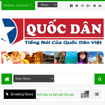
FRIDAY, AUGUST 7.
Breaking News
àn áp giới cầm bút sau vụ bắt giữ tác giả
CHUYỆN VIỆT NAM
Lê