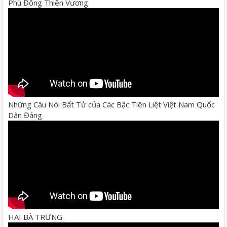
Phù Đổng Thiên Vương
Những Câu Nói Bất Tử của Các Bậc Tiên Liệt Việt Nam Quốc
Dân Đảng
HAI BÀ TRƯNG