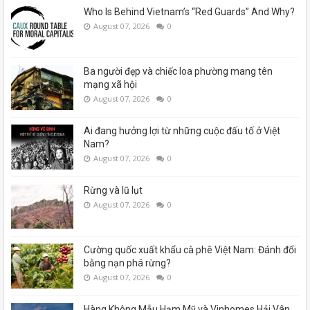
Who Is Behind Vietnam’s “Red Guards” And Why?
August 07, 2026
0
Ba người đẹp và chiếc loa phường mang tên
mạng xã hội
August 07, 2026
0
Ai đang hưởng lợi từ những cuộc đấu tố ở Việt
Nam?
August 07, 2026
0
Rừng và lũ lụt
August 07, 2026
0
Cường quốc xuất khẩu cà phê Việt Nam: Đánh đổi
bằng nạn phá rừng?
August 07, 2026
0
Hàng Không Mẫu Hạm Mỹ và Vinhomes Hải Vân