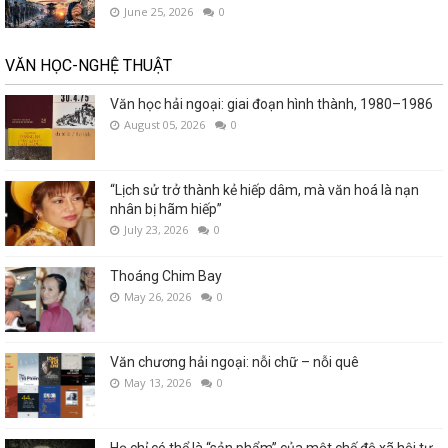
June 25, 2026
0
VĂN HỌC-NGHỆ THUẬT
Văn học hải ngoại: giai đoạn hình thành, 1980–1986
August 05, 2026
0
“Lịch sử trở thành kẻ hiếp dâm, mà văn hoá là nạn
nhân bị hãm hiếp”
July 23, 2026
0
Thoáng Chim Bay
May 26, 2026
0
Văn chương hải ngoại: nỗi chữ – nỗi quê
May 13, 2026
0
Họ chỉ có thể là “sản phẩm” của một chế độ xã hội tự