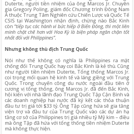
Duterte, người tiền nhiệm của ông Marcos Jr. Chuyên 
gia Gregory Poling, giám đốc Chương trình Đông Nam 
Á thuộc Trung Tâm Nghiên cứu Chiến Lược và Quốc Tế 
CSIS tại Washington nhận định, chừng nào Bắc Kinh 
còn
 “tiếp tục các hành vi bức hiếp ở Biển Đông, thì một liên 
minh chặt chẽ hơn với Hoa Kỳ là biện pháp ngăn chặn tốt 
nhất đối với Philippines”.
Nhưng không thù địch Trung Quốc
Nói như thế không có nghĩa là Philippines ra mặt 
chống đối Trung Quốc hay coi Bắc Kinh là kẻ thù. Cũng 
như người tiền nhiệm Duterte, Tổng thống Marcos Jr. 
coi trọng mối quan hệ kinh tế và láng giềng với Trung 
Quốc. Trong chuyến công du nước ngoài đầu tiên ở 
cương vị tổng thống, ông Marcos Jr. đã đến Bắc Kinh, 
hội kiến với nhà lãnh đạo Trung Quốc Tập Cận Bình và 
các doanh nghiệp hai nước đã ký kết các thỏa thuận 
đầu tư trị giá tới $33 tỷ. Ông Tập cũng hứa sẽ gia tăng 
viện trợ và đầu tư của Trung Quốc vào các dự án hạ 
tầng cơ sở của Philippines trị giá nhiều tỷ Mỹ kim – điều 
mà ông Tập đã hứa với tổng thống tiền nhiệm Duterte 
mà không thực hiện. 