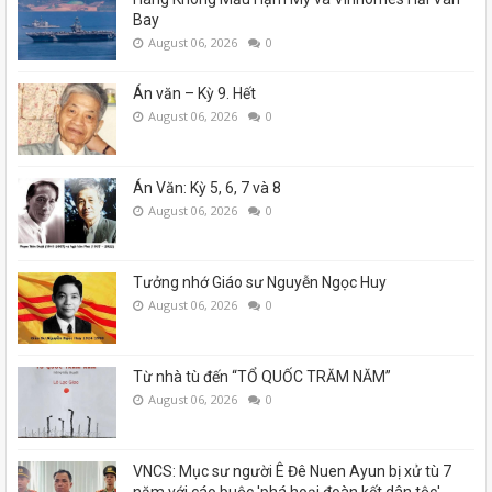
Bay
August 06, 2026
0
Án văn – Kỳ 9. Hết
August 06, 2026
0
Án Văn: Kỳ 5, 6, 7 và 8
August 06, 2026
0
Tưởng nhớ Giáo sư Nguyễn Ngọc Huy
August 06, 2026
0
Từ nhà tù đến “TỔ QUỐC TRĂM NĂM”
August 06, 2026
0
VNCS: Mục sư người Ê Đê Nuen Ayun bị xử tù 7
năm với cáo buộc 'phá hoại đoàn kết dân tộc'