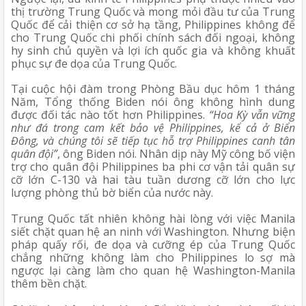
thị trường Trung Quốc và mong mỏi đầu tư của Trung 
Quốc để cải thiện cơ sở hạ tầng, Philippines không để 
cho Trung Quốc chi phối chính sách đối ngoại, không 
hy sinh chủ quyền và lợi ích quốc gia và không khuất 
phục sự đe dọa của Trung Quốc. 
Tại cuộc hội đàm trong Phòng Bầu dục hôm 1 tháng 
Năm, Tổng thống Biden nói ông không hình dung 
được đối tác nào tốt hơn Philippines. 
“Hoa Kỳ vẫn vững 
như đá trong cam kết bảo vệ Philippines, kể cả ở Biển 
Đông, và chúng tôi sẽ tiếp tục hỗ trợ Philippines canh tân 
quân đội”
, ông Biden nói. Nhân dịp này Mỹ công bố viện 
trợ cho quân đội Philippines ba phi cơ vận tải quân sự 
cỡ lớn C-130 và hai tàu tuần dương cỡ lớn cho lực 
lượng phòng thủ bờ biển của nước này.
Trung Quốc tất nhiên không hài lòng với việc Manila 
siết chặt quan hệ an ninh với Washington. Nhưng biện 
pháp quấy rối, đe dọa và cưỡng ép của Trung Quốc 
chẳng những không làm cho Philippines lo sợ mà 
ngược lại càng làm cho quan hệ Washington-Manila 
thêm bền chặt.