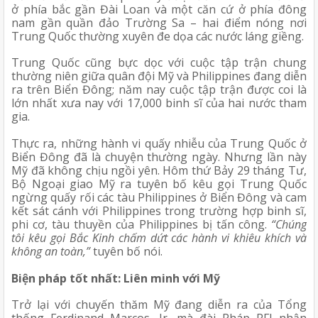
ở phía bắc gần Đài Loan và một căn cứ ở phía đông 
nam gần quần đảo Trường Sa – hai điểm nóng nơi 
Trung Quốc thường xuyên đe dọa các nước láng giềng. 
Trung Quốc cũng bực dọc với cuộc tập trận chung 
thường niên giữa quân đội Mỹ và Philippines đang diễn 
ra trên Biển Đông; năm nay cuộc tập trận được coi là 
lớn nhất xưa nay với 17,000 binh sĩ của hai nước tham 
gia.  
Thực ra, những hành vi quấy nhiễu của Trung Quốc ở 
Biển Đông đã là chuyện thường ngày. Nhưng lần này 
Mỹ đã không chịu ngồi yên. Hôm thứ Bảy 29 tháng Tư, 
Bộ Ngoại giao Mỹ ra tuyên bố kêu gọi Trung Quốc 
ngừng quấy rối các tàu Philippines ở Biển Đông và cam 
kết sát cánh với Philippines trong trường hợp binh sĩ, 
phi cơ, tàu thuyền của Philippines bị tấn công. 
“Chúng 
tôi kêu gọi Bắc Kinh chấm dứt các hành vi khiêu khích và 
không an toàn,”
 tuyên bố nói.
Biện pháp tốt nhất: Liên minh với Mỹ
Trở lại với chuyến thăm Mỹ đang diễn ra của Tổng 