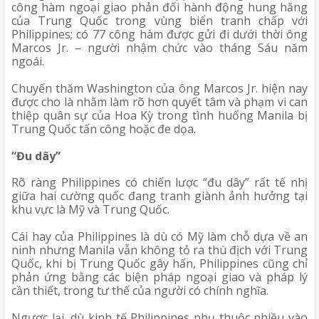
công hàm ngoại giao phản đối hành động hung hăng 
của Trung Quốc trong vùng biển tranh chấp với 
Philippines; có 77 công hàm được gửi đi dưới thời ông 
Marcos Jr. – người nhậm chức vào tháng Sáu năm 
ngoái. 
Chuyến thăm Washington của ông Marcos Jr. hiện nay 
được cho là nhằm làm rõ hơn quyết tâm và phạm vi can 
thiệp quân sự của Hoa Kỳ trong tình huống Manila bị 
Trung Quốc tấn công hoặc đe dọa.
“Đu dây” 
Rõ ràng Philippines có chiến lược “đu dây” rất tế nhị 
giữa hai cường quốc đang tranh giành ảnh hưởng tại 
khu vực là Mỹ và Trung Quốc. 
Cái hay của Philippines là dù có Mỹ làm chỗ dựa về an 
ninh nhưng Manila vẫn không tỏ ra thù địch với Trung 
Quốc, khi bị Trung Quốc gây hấn, Philippines cũng chỉ 
phản ứng bằng các biện pháp ngoại giao và pháp lý 
cần thiết, trong tư thế của người có chính nghĩa. 
Ngược lại, dù kinh tế Philippines phụ thuộc nhiều vào 