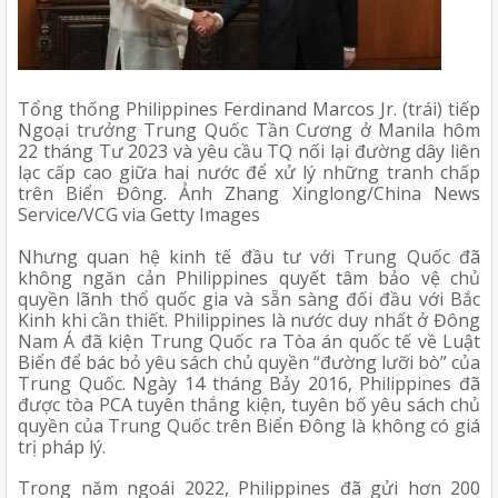
Tổng thống Philippines Ferdinand Marcos Jr. (trái) tiếp 
Ngoại trưởng Trung Quốc Tần Cương ở Manila hôm 
22 tháng Tư 2023 và yêu cầu TQ nối lại đường dây liên 
lạc cấp cao giữa hai nước để xử lý những tranh chấp 
trên Biển Đông. Ảnh Zhang Xinglong/China News 
Service/VCG via Getty Images 
Nhưng quan hệ kinh tế đầu tư với Trung Quốc đã 
không ngăn cản Philippines quyết tâm bảo vệ chủ 
quyền lãnh thổ quốc gia và sẵn sàng đối đầu với Bắc 
Kinh khi cần thiết. Philippines là nước duy nhất ở Đông 
Nam Á đã kiện Trung Quốc ra Tòa án quốc tế về Luật 
Biển để bác bỏ yêu sách chủ quyền “đường lưỡi bò” của 
Trung Quốc. Ngày 14 tháng Bảy 2016, Philippines đã 
được tòa PCA tuyên thắng kiện, tuyên bố yêu sách chủ 
quyền của Trung Quốc trên Biển Đông là không có giá 
trị pháp lý. 
Trong năm ngoái 2022, Philippines đã gửi hơn 200 