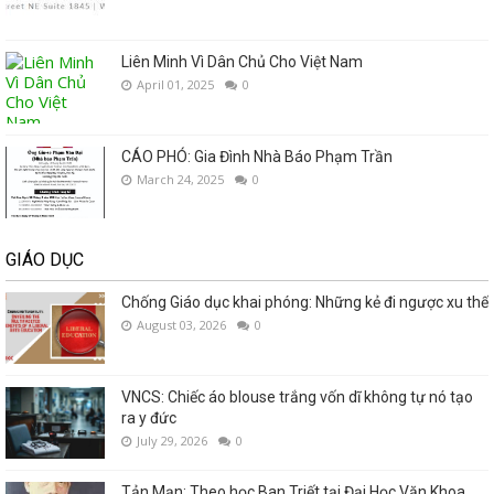
Liên Minh Vì Dân Chủ Cho Việt Nam
April 01, 2025
0
CÁO PHÓ: Gia Đình Nhà Báo Phạm Trần
March 24, 2025
0
GIÁO DỤC
Chống Giáo dục khai phóng: Những kẻ đi ngược xu thế
August 03, 2026
0
VNCS: Chiếc áo blouse trắng vốn dĩ không tự nó tạo
ra y đức
July 29, 2026
0
Tản Mạn: Theo học Ban Triết tại Đại Học Văn Khoa