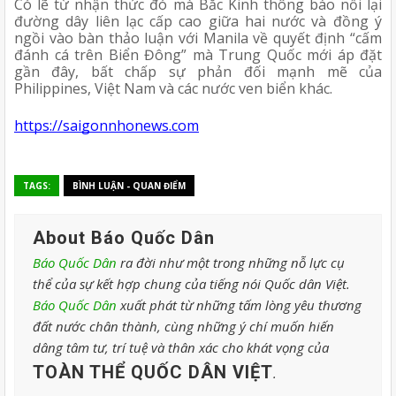
Có lẽ từ nhận thức đó mà Bắc Kinh thông báo nối lại 
đường dây liên lạc cấp cao giữa hai nước và đồng ý 
ngồi vào bàn thảo luận với Manila về quyết định “cấm 
đánh cá trên Biển Đông” mà Trung Quốc mới áp đặt 
gần đây, bất chấp sự phản đối mạnh mẽ của 
Philippines, Việt Nam và các nước ven biển khác.
https://saigonnhonews.com
TAGS:
BÌNH LUẬN - QUAN ĐIỂM
About Báo Quốc Dân
Báo Quốc Dân
ra đời như một trong những nỗ lực cụ
thể của sự kết hợp chung của tiếng nói Quốc dân Việt.
Báo Quốc Dân
xuất phát từ những tấm lòng yêu thương
đất nước chân thành, cùng những ý chí muốn hiến
dâng tâm tư, trí tuệ và thân xác cho khát vọng của
TOÀN THỂ QUỐC DÂN VIỆT
.