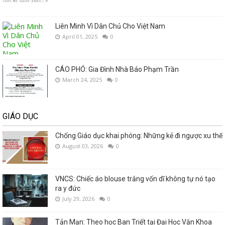
Liên Minh Vì Dân Chủ Cho Việt Nam
April 01, 2025
0
CÁO PHÓ: Gia Đình Nhà Báo Phạm Trần
March 24, 2025
0
GIÁO DỤC
Chống Giáo dục khai phóng: Những kẻ đi ngược xu thế
August 03, 2026
0
VNCS: Chiếc áo blouse trắng vốn dĩ không tự nó tạo
ra y đức
July 29, 2026
0
Tản Mạn: Theo học Ban Triết tại Đại Học Văn Khoa