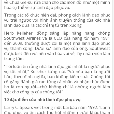
về Chúa Giê-su rửa chân cho các môn đồ như một minh 
họa cụ thể về sự lãnh đạo phục vụ.
Trong các tổ chức hiện đại, phong cách lãnh đạo phục 
vụ trái ngược với hình ảnh truyền thống của các nhà 
lãnh đạo đưa ra các chỉ thị từ trên xuống. 
Herb Kelleher, đồng sáng lập hãng hàng không 
Southwest Airlines và là CEO của hãng từ năm 1981 
đến 2009, thường được coi là một nhà lãnh đạo phục 
vụ thành công. Dưới sự lãnh đạo của ông, Southwest 
được biết đến với nền văn hóa vui vẻ, lấy nhân viên làm 
trung tâm. 
“Tôi luôn tin rằng nhà lãnh đạo giỏi nhất là người phục 
vụ tốt nhất,” Kelleher từng nói. “Và nếu bạn là người 
hầu, theo định nghĩa, bạn không kiểm soát. Chúng tôi 
cố gắng đánh giá cao từng cá nhân và nhận thức được 
họ là con người—chứ không chỉ là những người làm 
việc cho công ty của chúng tôi.”
10 đặc điểm của nhà lãnh đạo phục vụ
Larry C. Spears viết trong một bài báo năm 1992: “Lãnh 
đạo phục vụ tìm cách thu hút những người khác tham 