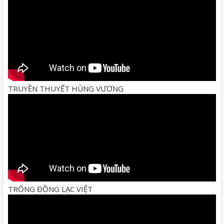
TRUYỀN THUYẾT HÙNG VƯƠNG
TRỐNG ĐỒNG LẠC VIỆT