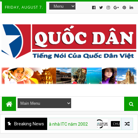
FRIDAY, AUGUST 7.
Breaking News
 vụ hoả hoạn toà nhà ITC năm 2002
CHUYỆN VIỆT NAM
Who Is