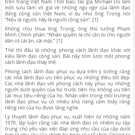
trên trang Việt Nam Thời Báo, tác giả Michael Do làm 
một sưu tầm vô giá về những 
ngu ngơ
 của lãnh đạo 
đảng cộng sản Việt Nam, ví dụ như ông Trọng nói 
“Nếu là người, hãy là người cộng sản”. [1]
Không chịu thua ông Trọng, ông thủ tướng Phạm 
Minh Chính phán: “Nhân quyền là chỉ cần lo cho người 
dân có cái ăn, cái mặc.” [1]
Thế thì đâu là những phong cách lãnh đạo khác với 
kiểu lãnh đạo cộng sản. Bài nầy tóm lược một phong 
cách lãnh đạo thay thế. 
Phong cách lãnh đạo phục vụ dựa trên ý tưởng rằng 
các nhà lãnh đạo ưu tiên phục vụ những điều tốt đẹp. 
Các nhà lãnh đạo với phong cách này phục vụ những 
người dưới quyền của họ trước tiên. Họ không ưu tiên 
các mục tiêu riêng của họ. Nhân viên trong môi trường 
lãnh đạo phục vụ có nhiều khả năng cảm thấy rằng 
tiếng nói của họ được lắng nghe.
Lý thuyết lãnh đạo phục vụ, xuất hiện từ những năm 
1970, lập luận rằng các nhà lãnh đạo có nhiệm vụ tập 
trung chủ yếu vào việc đáp ứng nhu cầu của cấp dưới 
hơn là nhu cầu của chính họ hoặc của tổ chức. Chúng ta 