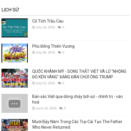
LỊCH SỬ
Cổ Tích Trầu Cau
July 26, 2026
0
Phù Đổng Thiên Vương
July 08, 2026
0
QUỐC KHÁNH MỸ - SONG THẤT VIỆT VÀ LŨ "NHỘNG
ĐỎ KÉN VÀNG" ĐĂNG ĐÀN CHỬI ÔNG TRUMP
July 02, 2026
0
Bản sắc Việt qua dòng chảy lịch sử - chính trị - văn
hoá
June 26, 2026
0
Mười Bảy Năm Trong Các Trại Cải Tạo.The Father
Who Never Returned