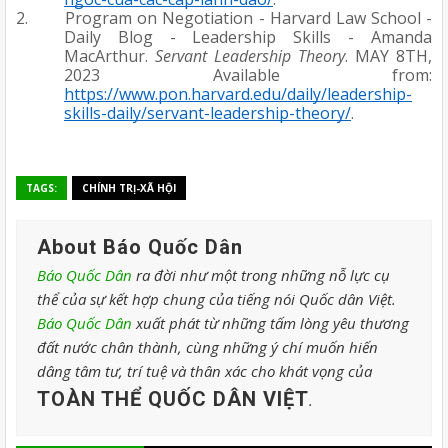
2.
Program on Negotiation - Harvard Law School - 
Daily Blog - Leadership Skills - Amanda 
MacArthur. 
Servant Leadership Theory
. MAY 8TH, 
2023 Available from: 
https://www.pon.harvard.edu/daily/leadership-
skills-daily/servant-leadership-theory/
.
TAGS:
CHÍNH TRỊ-XÃ HỘI
About Báo Quốc Dân
Báo Quốc Dân
ra đời như một trong những nỗ lực cụ
thể của sự kết hợp chung của tiếng nói Quốc dân Việt.
Báo Quốc Dân
xuất phát từ những tấm lòng yêu thương
đất nước chân thành, cùng những ý chí muốn hiến
dâng tâm tư, trí tuệ và thân xác cho khát vọng của
TOÀN THỂ QUỐC DÂN VIỆT
.