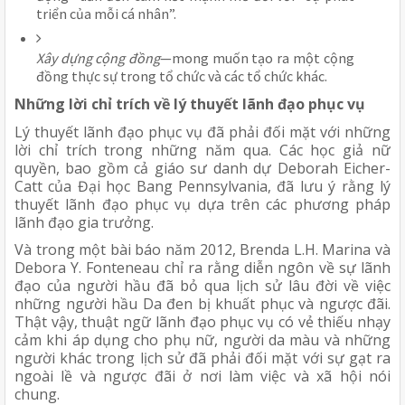
triển của mỗi cá nhân”.
Xây dựng cộng đồng
—mong muốn tạo ra một cộng 
đồng thực sự trong tổ chức và các tổ chức khác.
Những lời chỉ trích về lý thuyết lãnh đạo phục vụ
Lý thuyết lãnh đạo phục vụ đã phải đối mặt với những 
lời chỉ trích trong những năm qua. Các học giả nữ 
quyền, bao gồm cả giáo sư danh dự Deborah Eicher-
Catt của Đại học Bang Pennsylvania, đã lưu ý rằng lý 
thuyết lãnh đạo phục vụ dựa trên các phương pháp 
lãnh đạo gia trưởng. 
Và trong một bài báo năm 2012, Brenda L.H. Marina và 
Debora Y. Fonteneau chỉ ra rằng diễn ngôn về sự lãnh 
đạo của người hầu đã bỏ qua lịch sử lâu đời về việc 
những người hầu Da đen bị khuất phục và ngược đãi. 
Thật vậy, thuật ngữ lãnh đạo phục vụ có vẻ thiếu nhạy 
cảm khi áp dụng cho phụ nữ, người da màu và những 
người khác trong lịch sử đã phải đối mặt với sự gạt ra 
ngoài lề và ngược đãi ở nơi làm việc và xã hội nói 
chung.