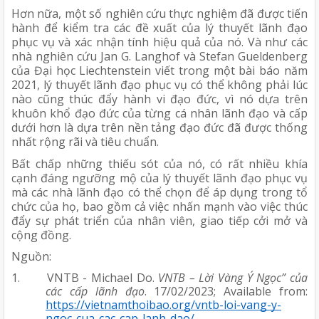
Hơn nữa, một số nghiên cứu thực nghiệm đã được tiến 
hành để kiểm tra các đề xuất của lý thuyết lãnh đạo 
phục vụ và xác nhận tính hiệu quả của nó. Và như các 
nhà nghiên cứu Jan G. Langhof và Stefan Gueldenberg 
của Đại học Liechtenstein viết trong một bài báo năm 
2021, lý thuyết lãnh đạo phục vụ có thể không phải lúc 
nào cũng thúc đẩy hành vi đạo đức, vì nó dựa trên 
khuôn khổ đạo đức của từng cá nhân lãnh đạo và cấp 
dưới hơn là dựa trên nền tảng đạo đức đã được thống 
nhất rộng rãi và tiêu chuẩn.
Bất chấp những thiếu sót của nó, có rất nhiều khía 
cạnh đáng ngưỡng mộ của lý thuyết lãnh đạo phục vụ 
mà các nhà lãnh đạo có thể chọn để áp dụng trong tổ 
chức của họ, bao gồm cả việc nhấn mạnh vào việc thúc 
đẩy sự phát triển của nhân viên, giao tiếp cởi mở và 
cộng đồng.
Nguồn:
1.
VNTB - Michael Do. 
VNTB – Lời Vàng Ý Ngọc” của 
các cấp lãnh đạo
. 17/02/2023; Available from: 
https://vietnamthoibao.org/vntb-loi-vang-y-
ngoc-cua-cac-cap-lanh-dao/
.