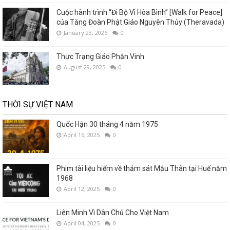
Cuộc hành trình “Đi Bộ Vì Hòa Bình” [Walk for Peace]
của Tăng Đoàn Phật Giáo Nguyên Thủy (Theravada)
January 23, 2026
0
Thực Trạng Giáo Phận Vinh
August 29, 2025
0
THỜI SỰ VIỆT NAM
Quốc Hận 30 tháng 4 năm 1975
April 16, 2025
0
Phim tài liệu hiếm về thảm sát Mậu Thân tại Huế năm
1968
April 12, 2025
0
Liên Minh Vì Dân Chủ Cho Việt Nam
April 04, 2025
0