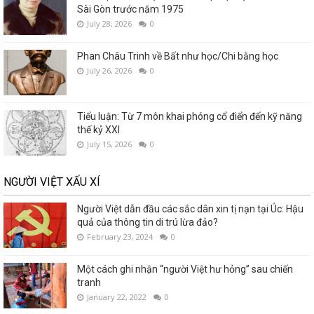
Sài Gòn trước năm 1975
July 28, 2026
0
Phan Châu Trinh về Bất như học/Chi bằng học
July 26, 2026
0
Tiểu luận: Từ 7 môn khai phóng cổ điển đến kỹ năng
thế kỷ XXI
July 15, 2026
0
NGƯỜI VIỆT XẤU XÍ
Người Việt dẫn đầu các sắc dân xin tị nạn tại Úc: Hậu
quả của thông tin di trú lừa đảo?
February 23, 2024
0
Một cách ghi nhận “người Việt hư hỏng” sau chiến
tranh
January 22, 2022
0