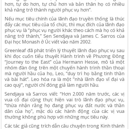
hơn, tự do hơn, tự chủ hơn và bản thân họ có nhiều 
khả năng trở thành người phục vụ hơn”. 
Nếu mục tiêu chính của lãnh đạo truyền thống là thúc 
đẩy các mục tiêu của tổ chức, thì mục đích của lãnh đạo 
phục vụ là “phục vụ người khác theo cách mà họ có khả 
năng trở thành,” Sen Sendjaya và James C. Sarros của 
Đại học Monash ở Úc viết vào năm 2002.
Greenleaf đã phát triển lý thuyết lãnh đạo phục vụ sau 
khi đọc cuốn tiểu thuyết Hành trình về Phương Đông 
“Journey to the East” của Hermann Hesse, mô tả một 
nhóm đàn ông trên một chuyến hành trình thần thoại 
mà người hầu của họ, Leo, “duy trì họ bằng tinh thần 
và bài hát”. Leo hóa ra là một "nhà lãnh đạo vĩ đại và 
cao quý", người chỉ đóng giả làm người hầu.
Sendjaya và Sarros viết: “Hơn 2.000 năm trước, các vị 
vua cổ đại cũng thực hiện vai trò lãnh đạo phục vụ, 
“thừa nhận rằng họ đang phục vụ đất nước và thần 
dân của họ”, mặc dù các hành động của các vị vua 
thường không phù hợp với những mục tiêu này. 
Các tác giả cũng trích dẫn câu chuyện trong Kinh thánh 