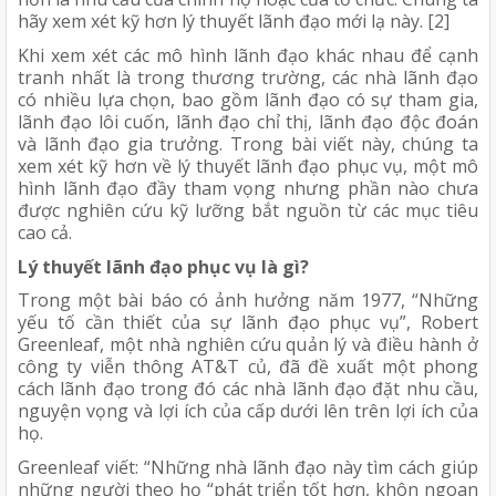
hãy xem xét kỹ hơn lý thuyết lãnh đạo mới lạ này. [2]
Khi xem xét các mô hình lãnh đạo khác nhau để cạnh 
tranh nhất là trong thương trường, các nhà lãnh đạo 
có nhiều lựa chọn, bao gồm lãnh đạo có sự tham gia, 
lãnh đạo lôi cuốn, lãnh đạo chỉ thị, lãnh đạo độc đoán 
và lãnh đạo gia trưởng. Trong bài viết này, chúng ta 
xem xét kỹ hơn về lý thuyết lãnh đạo phục vụ, một mô 
hình lãnh đạo đầy tham vọng nhưng phần nào chưa 
được nghiên cứu kỹ lưỡng bắt nguồn từ các mục tiêu 
cao cả.
Lý thuyết lãnh đạo phục vụ là gì?
Trong một bài báo có ảnh hưởng năm 1977, “Những 
yếu tố cần thiết của sự lãnh đạo phục vụ”, Robert 
Greenleaf, một nhà nghiên cứu quản lý và điều hành ở 
công ty viễn thông AT&T củ, đã đề xuất một phong 
cách lãnh đạo trong đó các nhà lãnh đạo đặt nhu cầu, 
nguyện vọng và lợi ích của cấp dưới lên trên lợi ích của 
họ. 
Greenleaf viết: “Những nhà lãnh đạo này tìm cách giúp 
những người theo họ “phát triển tốt hơn, khôn ngoan 