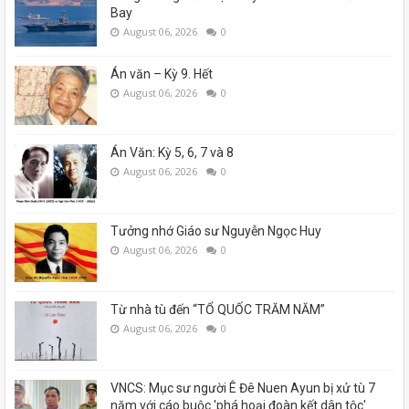
Bay
August 06, 2026
0
Án văn – Kỳ 9. Hết
August 06, 2026
0
Án Văn: Kỳ 5, 6, 7 và 8
August 06, 2026
0
Tưởng nhớ Giáo sư Nguyễn Ngọc Huy
August 06, 2026
0
Từ nhà tù đến “TỔ QUỐC TRĂM NĂM”
August 06, 2026
0
VNCS: Mục sư người Ê Đê Nuen Ayun bị xử tù 7
năm với cáo buộc 'phá hoại đoàn kết dân tộc'