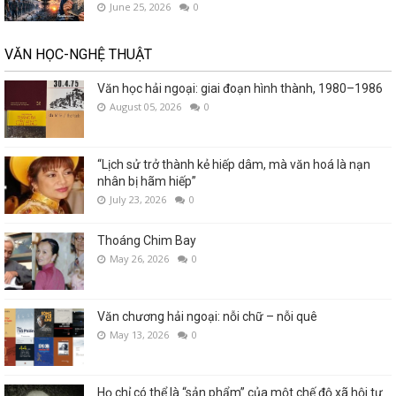
June 25, 2026
0
VĂN HỌC-NGHỆ THUẬT
Văn học hải ngoại: giai đoạn hình thành, 1980–1986
August 05, 2026
0
“Lịch sử trở thành kẻ hiếp dâm, mà văn hoá là nạn
nhân bị hãm hiếp”
July 23, 2026
0
Thoáng Chim Bay
May 26, 2026
0
Văn chương hải ngoại: nỗi chữ – nỗi quê
May 13, 2026
0
Họ chỉ có thể là “sản phẩm” của một chế độ xã hội tự