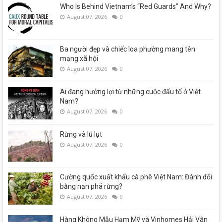
Who Is Behind Vietnam’s “Red Guards” And Why?
August 07, 2026
0
Ba người đẹp và chiếc loa phường mang tên
mạng xã hội
August 07, 2026
0
Ai đang hưởng lợi từ những cuộc đấu tố ở Việt
Nam?
August 07, 2026
0
Rừng và lũ lụt
August 07, 2026
0
Cường quốc xuất khẩu cà phê Việt Nam: Đánh đổi
bằng nạn phá rừng?
August 07, 2026
0
Hàng Không Mẫu Hạm Mỹ và Vinhomes Hải Vân