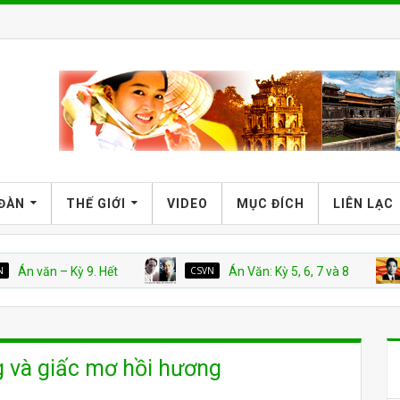
 ĐÀN
THẾ GIỚI
VIDEO
MỤC ĐÍCH
LIÊN LẠC
 – Kỳ 9. Hết
CSVN
Án Văn: Kỳ 5, 6, 7 và 8
VNCH
 và giấc mơ hồi hương