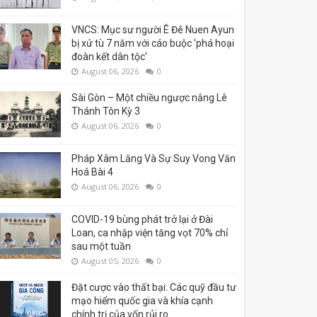
VNCS: Mục sư người Ê Đê Nuen Ayun
bị xử tù 7 năm với cáo buộc 'phá hoại
đoàn kết dân tộc'
August 06, 2026
0
Sài Gòn – Một chiều ngược nắng Lê
Thánh Tôn Kỳ 3
August 06, 2026
0
Pháp Xâm Lăng Và Sự Suy Vong Văn
Hoá Bài 4
August 06, 2026
0
COVID-19 bùng phát trở lại ở Đài
Loan, ca nhập viện tăng vọt 70% chỉ
sau một tuần
August 05, 2026
0
Đặt cược vào thất bại: Các quỹ đầu tư
mạo hiểm quốc gia và khía cạnh
chính trị của vốn rủi ro