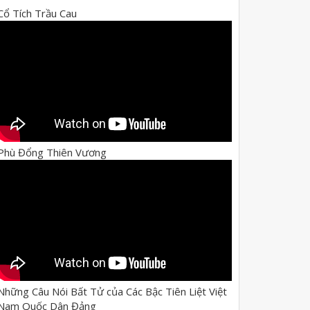
Cổ Tích Trầu Cau
Phù Đổng Thiên Vương
Những Câu Nói Bất Tử của Các Bậc Tiên Liệt Việt
Nam Quốc Dân Đảng