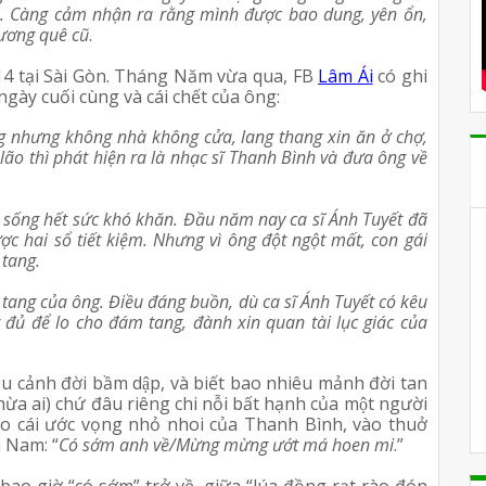
. Càng cảm nhận ra rằng mình được bao dung, yên ổn, 
hương quê cũ
.
 tại Sài Gòn. Tháng Năm vừa qua, FB 
Lâm Ái
 có ghi 
gày cuối cùng và cái chết của ông:
iếng nhưng không nhà không cửa, lang thang xin ăn ở chợ, 
ão thì phát hiện ra là nhạc sĩ Thanh Bình và đưa ông về 
 sống hết sức khó khăn. Đầu năm nay ca sĩ Ánh Tuyết đã 
c hai sổ tiết kiệm. Nhưng vì ông đột ngột mất, con gái 
tang. 
 tang của ông. Điều đáng buồn, dù ca sĩ Ánh Tuyết có kêu 
đủ để lo cho đám tang, đành xin quan tài lục giác của 
u cảnh đời bầm dập, và biết bao nhiêu mảnh đời tan 
chừa ai) chứ đâu riêng chi nỗi bất hạnh của một người 
o cái ước vọng nhỏ nhoi của Thanh Bình, vào thuở 
n Nam: “
Có sớm anh về/Mừng mừng ướt má hoen mi
.”
ao giờ “có sớm” trở về, giữa “lúa đồng rạt rào đón 