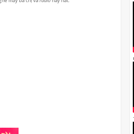
ghe mấy bà chị và 
radio
 hay hát: