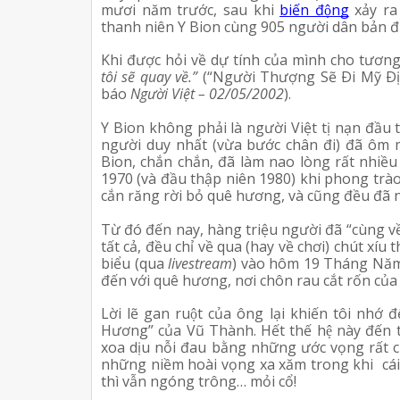
mươi năm trước, sau khi 
biến động
 xảy ra
thanh niên Y Bion cùng 905 người dân bản địa k
Khi được hỏi về dự tính của mình cho tương la
tôi sẽ quay về.” 
(“Người Thượng Sẽ Ði Mỹ Ðị
báo 
Người Việt – 02/05/2002
).
Y Bion không phải là người Việt tị nạn đầu 
người duy nhất (vừa bước chân đi) đã ôm 
Bion, chắn chắn, đã làm nao lòng rất nhiều 
1970 (và đầu thập niên 1980) khi phong trào
cắn răng rời bỏ quê hương, và cũng đều đã n
Từ đó đến nay, hàng triệu người đã “cùng v
tất cả, đều chỉ về qua (hay về chơi) chút xíu t
biểu (qua 
livestream
) vào hôm 19 Tháng Năm 
đến với quê hương, nơi chôn rau cắt rốn của m
Lời lẽ gan ruột của ông lại khiến tôi nhớ
Hương” của Vũ Thành. Hết thế hệ này đến 
xoa dịu nỗi đau bằng những ước vọng rất ch
những niềm hoài vọng xa xăm trong khi  cái 
thì vẫn ngóng trông… mỏi cổ!