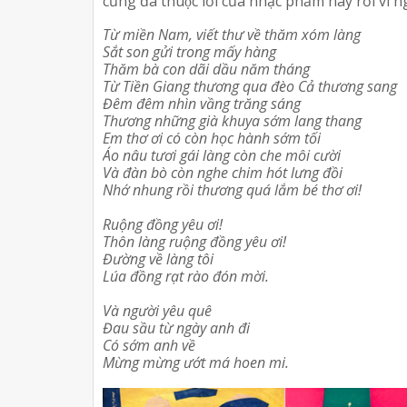
cũng đã thuộc lời của nhạc phẩm này rồi vì n
Từ miền Nam, viết thư về thăm xóm làng
Sắt son gửi trong mấy hàng
Thăm bà con dãi dầu năm tháng
Từ Tiền Giang thương qua đèo Cả thương sang
Đêm đêm nhìn vầng trăng sáng
Thương những già khuya sớm lang thang
Em thơ ơi có còn học hành sớm tối
Áo nâu tươi gái làng còn che môi cười
Và đàn bò còn nghe chim hót lưng đồi
Nhớ nhung rồi thương quá lắm bé thơ ơi!
Ruộng đồng yêu ơi!
Thôn làng ruộng đồng yêu ơi!
Đường về làng tôi
Lúa đồng rạt rào đón mời.
Và người yêu quê
Đau sầu từ ngày anh đi
Có sớm anh về
Mừng mừng ướt má hoen mi.