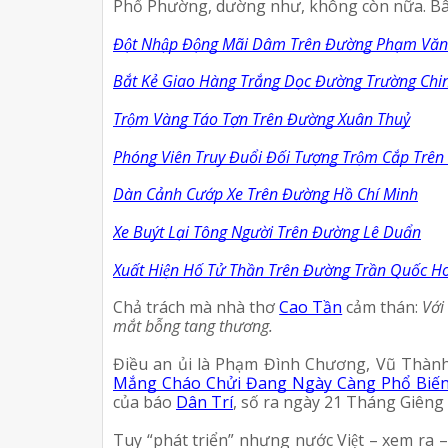
Phố Phường, dường như, không còn nữa. Bây gi
Đột Nhập Động Mãi Dâm Trên Đường Phạm Văn
Bắt Kẻ Giao Hàng Trắng Dọc Đường Trường Chi
Trộm Vàng Táo Tợn Trên Đường Xuân Thuỷ
Phóng Viên Truy Đuổi Đối Tượng Trộm Cắp Tr
Dàn Cảnh Cướp Xe Trên Đường Hồ Chí Minh
Xe Buýt Lại Tông Người Trên Đường Lê Duẩn
Xuất Hiện Hố Tử Thần Trên Đường Trần Quốc 
Chả trách mà nhà thơ 
Cao Tần
 cảm thán: 
Với
mắt bỗng tang thương.
Điều an ủi là Phạm Đình Chương, Vũ Thàn
Mắng Cháo Chửi Đang Ngày Càng Phổ Biến 
của báo 
Dân Trí
, số ra ngày 21 Tháng Giêng
Tuy “phát triển” nhưng nước Việt – xem ra – m