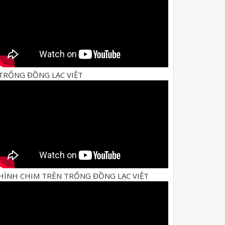
TRỐNG ĐỒNG LẠC VIỆT
HÌNH CHIM TRÊN TRỐNG ĐỒNG LẠC VIỆT