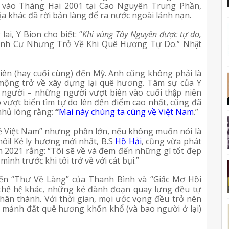
 vào Tháng Hai 2001 tại Cao Nguyên Trung Phần, 
hác đã rời bản làng để ra nước ngoài lánh nạn.
i, Y Bion cho biết: “
Khi vùng Tây Nguyên được tự do, 
nh Cư Nhưng Trở Về Khi Quê Hương Tự Do.” Nhật 
tiên (hay cuối cùng) đến Mỹ. Anh cũng không phải là 
mộng trở về xây dựng lại quê hương. Tâm sự của Y 
người – những người vượt biên vào cuối thập niên 
 vượt biển tìm tự do lên đến điểm cao nhất, cũng đã 
hủ lòng rằng: 
“
Mai này chúng ta cùng về Việt Nam
.”
ề Việt Nam” nhưng phần lớn, nếu không muốn nói là 
hôi! Kẻ ly hương mới nhất, B.S 
Hồ Hải
, cũng vừa phát 
2021 rằng: “Tôi sẽ về và đem đến những gì tốt đẹp 
ình trước khi tôi trở về với cát bụi.”
 đến “Thư Về Làng” của Thanh Bình và “Giấc Mơ Hồi 
thế hệ khác, những kẻ đành đoạn quay lưng đều tự 
ân thành. Với thời gian, mọi ước vọng đều trở nên 
mảnh đất quê hương khốn khổ (và bao người ở lại) 