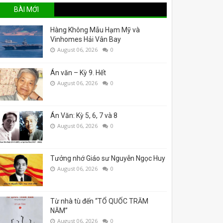
BÀI MỚI
Hàng Không Mẫu Hạm Mỹ và
Vinhomes Hải Vân Bay
August 06, 2026
0
Án văn – Kỳ 9. Hết
August 06, 2026
0
Án Văn: Kỳ 5, 6, 7 và 8
August 06, 2026
0
Tưởng nhớ Giáo sư Nguyễn Ngọc Huy
August 06, 2026
0
Từ nhà tù đến “TỔ QUỐC TRĂM
NĂM”
August 06, 2026
0