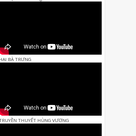
HAI BÀ TRƯNG
TRUYỀN THUYẾT HÙNG VƯƠNG