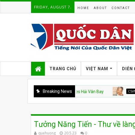
FRIDAY, AUGUST 7.
HOME
ABOUT
CONTACT
TRANG CHỦ
VIỆT NAM
DIỄN
Breaking News
Không Mẫu Hạm Mỹ và Vinhomes Hải Vân Bay
CSVN
Án văn
Tưởng Năng Tiến - Thư về làng
quehuong
20.5.23
0