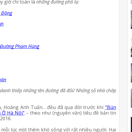
ờ chỉ toàn là 
những đường phố lạ:
 Đồng
nh
ên Đường Phạm Hùng
Hoàn
 danh thiếp những tên đường đã đổi/ Những số nhà chớp 
h, Hoàng Anh Tuấn… đều đã qua đời trước khi 
“Bún 
Ở Hà Nội”
 – theo như (nguyên văn) tiêu đề bản tin 
 2016.
ỗi lúc một thêm khó sống với rất nhiều người. Hai 