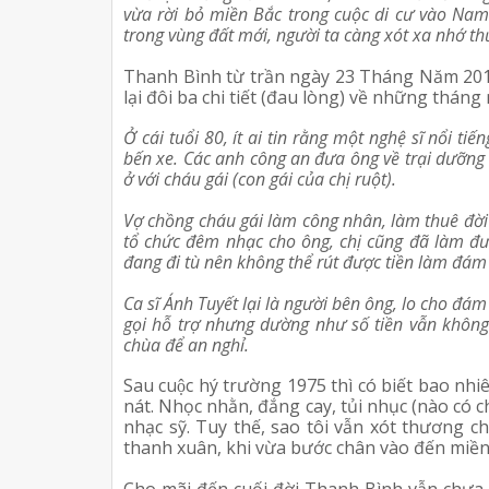
vừa rời bỏ miền Bắc trong cuộc di cư vào Nam
trong vùng đất mới, người ta càng xót xa nhớ t
Thanh Bình từ trần ngày 23 Tháng Năm 2014
lại đôi ba chi tiết (đau lòng) về những tháng n
Ở cái tuổi 80, ít ai tin rằng một nghệ sĩ nổi t
bến xe. Các anh công an đưa ông về trại dưỡng l
ở với cháu gái (con gái của chị ruột). 
Vợ chồng cháu gái làm công nhân, làm thuê đời
tổ chức đêm nhạc cho ông, chị cũng đã làm đượ
đang đi tù nên không thể rút được tiền làm đám 
Ca sĩ Ánh Tuyết lại là người bên ông, lo cho đám
gọi hỗ trợ nhưng dường như số tiền vẫn không 
chùa để an nghỉ. 
Sau cuộc hý trường 1975 thì có biết bao nhiê
nát. Nhọc nhằn, đắng cay, tủi nhục (nào có 
nhạc sỹ. Tuy thế, sao tôi vẫn xót thương ch
thanh xuân, khi vừa bước chân vào đến miề
Cho mãi đến cuối đời Thanh Bình vẫn chưa b