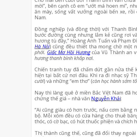
mời”, bên cạnh cô em “ướt má hoen mi”, như m
ăn mày, sống vất vưởng ngoài bến xe, rồi 
Nam.
Đồng nghiệp (và đồng thời) với Thanh Bì
bước đường cùng nhưng lắm kẻ cũng rơi vào
hương tù đầy,” Hoàng Anh Tuấn và Phạm Đì
Hà Nội
) cũng đều thiết tha mong chờ một 
phới. 
Giấc Mơ Hồi Hương
 của Vũ Thành an 
hương thanh bình khắp nơi. 
Chiến tranh tuy đã chấm dứt gần nửa thê
hiện tại bất cứ nơi đâu. Khi ra đi nhạc sỹ Th
cười
) và những “em thơ” (
còn học hành sớm tố
Nay thì làng quê ở miền Bắc Việt Nam đã h
chứng thế giá – nhà văn 
Nguyễn Khải
:
“Ai cũng giàu có hơn trước, nấu cơm bằng nồ
bộ. Mỗi xóm đều có cửa hàng cho thuê băng
thóc, có cờ bạc, có hút thuốc phiện và chích 
Thị thành cũng thế, cũng đã đổi thay ngoài