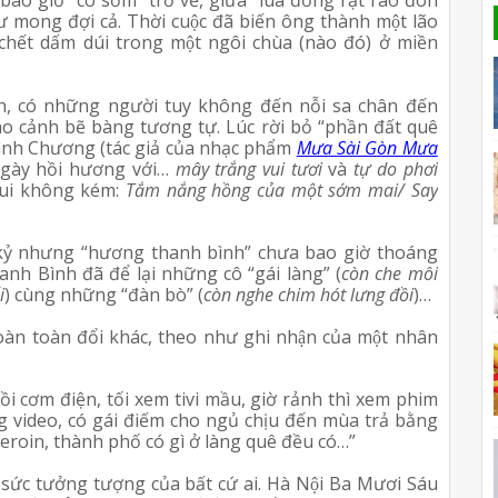
ong đợi cả. Thời cuộc đã biến ông thành một lão 
chết dấm dúi trong một ngôi chùa (nào đó) ở miền 
nh, có những người tuy không đến nỗi sa chân đến 
 cảnh bẽ bàng tương tự. Lúc rời bỏ “phần đất quê 
nh Chương (tác giả của nhạc phẩm 
Mưa Sài Gòn Mưa 
ngày hồi hương với… 
mây trắng vui tươi 
và 
tự do phơi 
vui không kém: 
Tắm nắng hồng của một sớm mai/ Say 
́ kỷ nhưng “hương thanh bình” chưa bao giờ thoáng 
anh Bình đã để lại những cô “gái làng” (
còn che môi 
i
) cùng những “đàn bò” (
còn nghe chim hót lưng đồi
)…
oàn toàn đổi khác, theo như ghi nhận của một nhân 
i cơm điện, tối xem tivi mầu, giờ rảnh thì xem phim 
 video, có gái điếm cho ngủ chịu đến mùa trả bằng 
heroin, thành phố có gì ở làng quê đều có…”
 sức tưởng tượng của bất cứ ai. Hà Nội Ba Mươi Sáu 