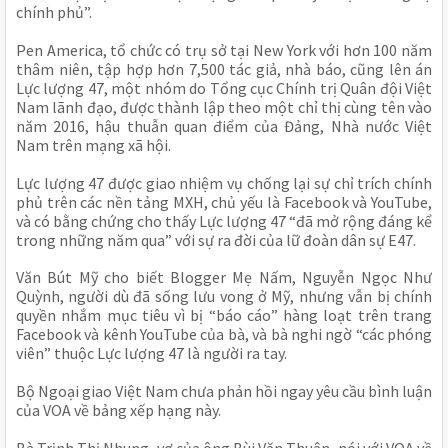
chính phủ”.
Pen America, tổ chức có trụ sở tại New York với hơn 100 năm 
thâm niên, tập hợp hơn 7,500 tác giả, nhà báo, cũng lên án 
Lực lượng 47, một nhóm do Tổng cục Chính trị Quân đội Việt 
Nam lãnh đạo, được thành lập theo một chỉ thị cùng tên vào 
năm 2016, hậu thuẫn quan điểm của Đảng, Nhà nước Việt 
Nam trên mạng xã hội.
Lực lượng 47 được giao nhiệm vụ chống lại sự chỉ trích chính 
phủ trên các nền tảng MXH, chủ yếu là Facebook và YouTube, 
và có bằng chứng cho thấy Lực lượng 47 “đã mở rộng đáng kể 
trong những năm qua” với sự ra đời của lữ đoàn dân sự E47.
Văn Bút Mỹ cho biết Blogger Mẹ Nấm, Nguyễn Ngọc Như 
Quỳnh, người dù đã sống lưu vong ở Mỹ, nhưng vẫn bị chính 
quyền nhắm mục tiêu vì bị “báo cáo” hàng loạt trên trang 
Facebook và kênh YouTube của bà, và bà nghi ngờ “các phóng 
viên” thuộc Lực lượng 47 là người ra tay.
Bộ Ngoại giao Việt Nam chưa phản hồi ngay yêu cầu bình luận 
của VOA về bảng xếp hạng này.
Bà Trịnh Thị Nhung, vợ của ông Bùi Văn Thuận, nói với VOA về 