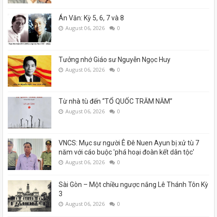
Án Văn: Kỳ 5, 6, 7 và 8
August 06, 2026
0
Tưởng nhớ Giáo sư Nguyễn Ngọc Huy
August 06, 2026
0
Từ nhà tù đến “TỔ QUỐC TRĂM NĂM”
August 06, 2026
0
VNCS: Mục sư người Ê Đê Nuen Ayun bị xử tù 7
năm với cáo buộc 'phá hoại đoàn kết dân tộc'
August 06, 2026
0
Sài Gòn – Một chiều ngược nắng Lê Thánh Tôn Kỳ
3
August 06, 2026
0