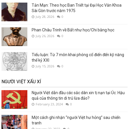
Tản Mạn: Theo học Ban Triết tại Đại Học Văn Khoa
Sài Gòn trước năm 1975
July 28, 2026
0
Phan Châu Trinh về Bất như học/Chi bằng học
July 26, 2026
0
Tiểu luận: Từ 7 môn khai phóng cổ điển đến kỹ năng
thế kỷ XXI
July 15, 2026
0
NGƯỜI VIỆT XẤU XÍ
Người Việt dẫn đầu các sắc dân xin tị nạn tại Úc: Hậu
quả của thông tin di trú lừa đảo?
February 23, 2024
0
Một cách ghi nhận “người Việt hư hỏng” sau chiến
tranh
January 22, 2022
0