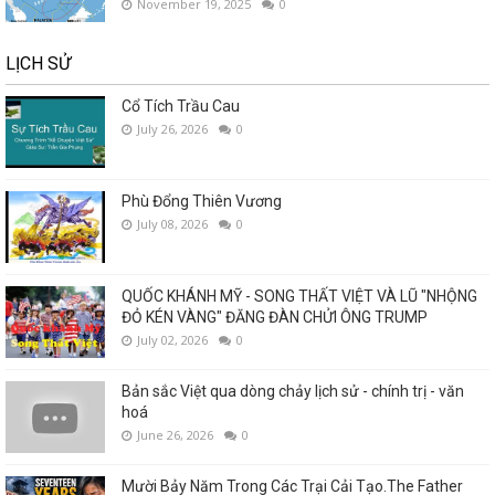
November 19, 2025
0
LỊCH SỬ
Cổ Tích Trầu Cau
July 26, 2026
0
Phù Đổng Thiên Vương
July 08, 2026
0
QUỐC KHÁNH MỸ - SONG THẤT VIỆT VÀ LŨ "NHỘNG
ĐỎ KÉN VÀNG" ĐĂNG ĐÀN CHỬI ÔNG TRUMP
July 02, 2026
0
Bản sắc Việt qua dòng chảy lịch sử - chính trị - văn
hoá
June 26, 2026
0
Mười Bảy Năm Trong Các Trại Cải Tạo.The Father