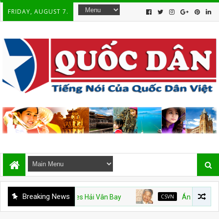
FRIDAY, AUGUST 7.
Breaking News
Mỹ và Vinhomes Hải Vân Bay
CSVN
Án văn – Kỳ 9. Hết