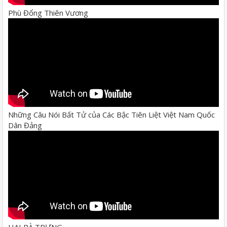
Phù Đổng Thiên Vương
Những Câu Nói Bất Tử của Các Bậc Tiên Liệt Việt Nam Quốc
Dân Đảng
HAI BÀ TRƯNG