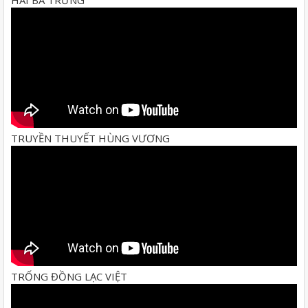
TRUYỀN THUYẾT HÙNG VƯƠNG
TRỐNG ĐỒNG LẠC VIỆT