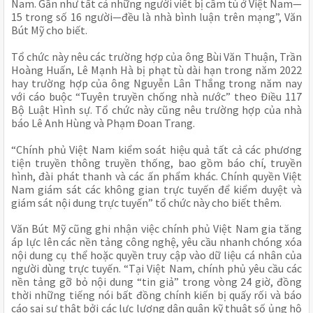
Nam. Gần như tất cả những người viết bị cầm tù ở Việt Nam—
15 trong số 16 người—đều là nhà bình luận trên mạng”, Văn 
Bút Mỹ cho biết.
Tổ chức này nêu các trường hợp của ông Bùi Văn Thuận, Trần 
Hoàng Huấn, Lê Mạnh Hà bị phạt tù dài hạn trong năm 2022 
hay trường hợp của ông Nguyễn Lân Thắng trong năm nay 
với cáo buộc “Tuyên truyền chống nhà nước” theo Điều 117 
Bộ Luật Hình sự. Tổ chức này cũng nêu trường hợp của nhà 
báo Lê Anh Hùng và Phạm Đoan Trang.
“Chính phủ Việt Nam kiểm soát hiệu quả tất cả các phương 
tiện truyền thông truyền thống, bao gồm báo chí, truyền 
hình, đài phát thanh và các ấn phẩm khác. Chính quyền Việt 
Nam giám sát các không gian trực tuyến để kiểm duyệt và 
giám sát nội dung trực tuyến” tổ chức này cho biết thêm.
Văn Bút Mỹ cũng ghi nhận việc chính phủ Việt Nam gia tăng 
áp lực lên các nền tảng công nghệ, yêu cầu nhanh chóng xóa 
nội dung cụ thể hoặc quyền truy cập vào dữ liệu cá nhân của 
người dùng trực tuyến. “Tại Việt Nam, chính phủ yêu cầu các 
nền tảng gỡ bỏ nội dung “tin giả” trong vòng 24 giờ, đồng 
thời những tiếng nói bất đồng chính kiến bị quấy rối và báo 
cáo sai sự thật bởi các lực lượng dân quân kỹ thuật số ủng hộ 