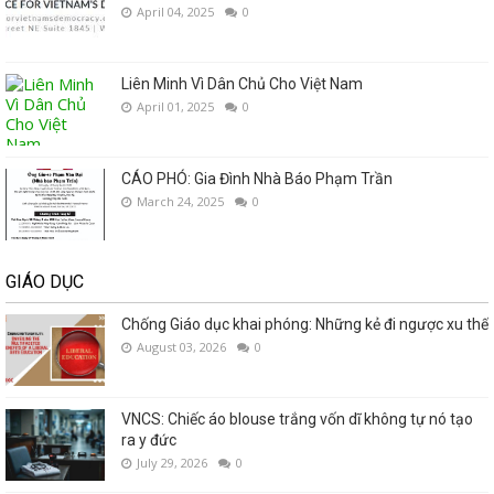
April 04, 2025
0
Liên Minh Vì Dân Chủ Cho Việt Nam
April 01, 2025
0
CÁO PHÓ: Gia Đình Nhà Báo Phạm Trần
March 24, 2025
0
GIÁO DỤC
Chống Giáo dục khai phóng: Những kẻ đi ngược xu thế
August 03, 2026
0
VNCS: Chiếc áo blouse trắng vốn dĩ không tự nó tạo
ra y đức
July 29, 2026
0