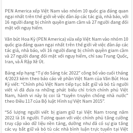
PEN America xếp Việt Nam vào nhóm 10 quốc gia đáng quan 
ngại nhất trên thế giới về việc đàn áp các tác giả, nhà báo, với 
16 người đang bị chính quyền giam cầm và 27 người đang đối 
mặt với nguy hiểm. 
Văn bút Hoa Kỳ (PEN America) vừa xếp Việt Nam vào nhóm 10 
quốc gia đáng quan ngại nhất trên thế giới về việc đàn áp các 
tác giả, nhà báo, với 16 người đang bị chính quyền giam cầm 
và 27 người đang đối mặt với nguy hiểm, chỉ sau Trung Quốc, 
Iran, và Ả Rập Xê Út.
Bảng xếp hạng “Tự do Sáng tác 2022” công bố vào cuối tháng 
4/2023 kèm theo báo cáo về phần Việt Nam của Văn Bút Hoa 
Kỳ viết: “Chính phủ Việt Nam tiếp tục bắt giữ và bỏ tù người 
viết vì đã đưa ra những phát biểu chỉ trích chính phủ Việt 
Nam, hành vi này bị coi là “tuyên truyền chống nhà nước” 
theo Điều 117 của Bộ luật Hình sự Việt Nam 2015”.
“Số lượng người viết bị giam giữ tại Việt Nam trong năm 
2022 là 16 người. Tương quan với việc chính phủ tăng cường 
truy cập vào dữ liệu nền tảng, dường như đã có sự gia tăng 
các vụ bắt giữ và bỏ tù các nhà bình luận trực tuyến tại Việt 