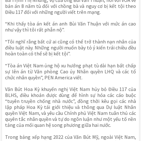
bản án 8 năm tù đối với chồng bà và nguy cơ bị kết tội theo 
Điều 117 đối với những người viết trên mạng.
“Khi thấy tòa án kết án anh Bùi Văn Thuận với mức án cao 
như vậy thì tôi rất phẫn nộ”.
“Tôi nghĩ rằng bất cứ ai cũng có thể trở thành nạn nhân của 
điều luật này. Những người muốn bày tỏ ý kiến trái chiều đều 
hoàn toàn có thể sẽ bị kết tội”.
“Tòa án Việt Nam ủng hộ xu hướng phạt tù dài hạn bất chấp 
sự lên án từ Văn phòng Cao ủy Nhân quyền LHQ và các tổ 
chức nhân quyền”, PEN America viết.
Văn Bút Hoa Kỳ khuyến nghị Việt Nam hủy bỏ Điều 117 của 
BLHS, điều khoản được dùng để hình sự hóa các cáo buộc 
“tuyên truyền chống nhà nước”, đồng thời kêu gọi các nhà 
lập pháp Hoa Kỳ tái giới thiệu và thông qua Dự luật Nhân 
quyền Việt Nam, và yêu cầu Chính phủ Việt Nam tuân thủ các 
quyên tắc nhân quyền và tự do ngôn luận như một yếu tố nền 
tảng của mối quan hệ song phương giữa hai nước.
Trong bảng xếp hạng 2022 của Văn Bút Mỹ, ngoài Việt Nam, 