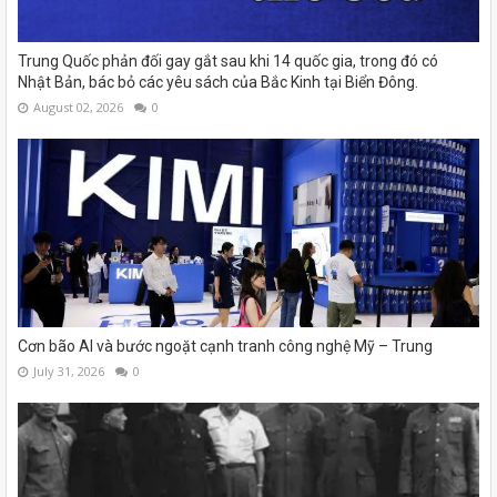
Trung Quốc phản đối gay gắt sau khi 14 quốc gia, trong đó có
Nhật Bản, bác bỏ các yêu sách của Bắc Kinh tại Biển Đông.
August 02, 2026
0
Cơn bão AI và bước ngoặt cạnh tranh công nghệ Mỹ – Trung
July 31, 2026
0