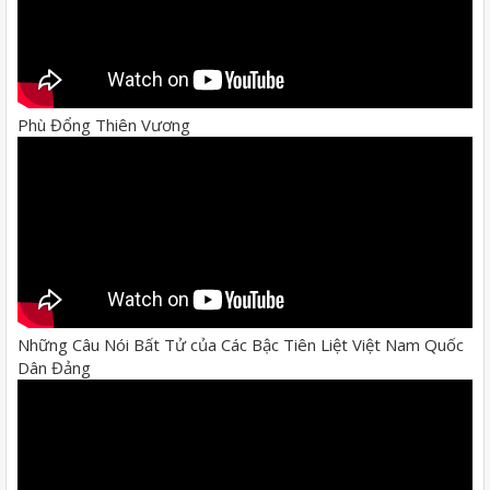
Phù Đổng Thiên Vương
Những Câu Nói Bất Tử của Các Bậc Tiên Liệt Việt Nam Quốc
Dân Đảng