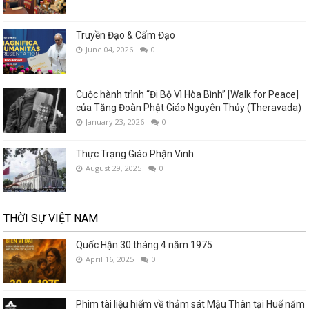
Truyền Đạo & Cấm Đạo
June 04, 2026
0
Cuộc hành trình “Đi Bộ Vì Hòa Bình” [Walk for Peace]
của Tăng Đoàn Phật Giáo Nguyên Thủy (Theravada)
January 23, 2026
0
Thực Trạng Giáo Phận Vinh
August 29, 2025
0
THỜI SỰ VIỆT NAM
Quốc Hận 30 tháng 4 năm 1975
April 16, 2025
0
Phim tài liệu hiếm về thảm sát Mậu Thân tại Huế năm