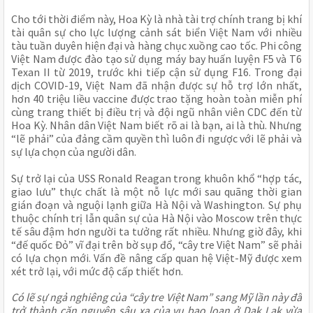
Cho tới thời điểm này, Hoa Kỳ là nhà tài trợ chính trang bị khí
tài quân sự cho lực lượng cảnh sát biển Việt Nam với nhiều
tàu tuần duyên hiện đại và hàng chục xuồng cao tốc. Phi công
Việt Nam được đào tạo sử dụng máy bay huấn luyện F5 và T6
Texan II từ 2019, trước khi tiếp cận sử dụng F16. Trong đại
dịch COVID-19, Việt Nam đã nhận được sự hỗ trợ lớn nhất,
hơn 40 triệu liều vaccine được trao tặng hoàn toàn miễn phí
cùng trang thiết bị điều trị và đội ngũ nhân viên CDC đến từ
Hoa Kỳ. Nhân dân Việt Nam biết rõ ai là bạn, ai là thù. Nhưng
“lẽ phải” của đảng cầm quyền thì luôn đi ngược với lẽ phải và
sự lựa chọn của người dân.
Sự trở lại của USS Ronald Reagan trong khuôn khổ “hợp tác,
giao lưu” thực chất là một nỗ lực mới sau quãng thời gian
gián đoạn và nguội lạnh giữa Hà Nội và Washington. Sự phụ
thuộc chính trị lẫn quân sự của Hà Nội vào Moscow trên thực
tế sâu đậm hơn người ta tưởng rất nhiều. Nhưng giờ đây, khi
“đế quốc Đỏ” vĩ đại trên bờ sụp đổ, “cây tre Việt Nam” sẽ phải
có lựa chọn mới. Vấn đề nâng cấp quan hệ Việt-Mỹ được xem
xét trở lại, với mức độ cấp thiết hơn.
Có lẽ sự ngả nghiêng của “cây tre Việt Nam” sang Mỹ lần này đã
trở thành căn nguyên sâu xa của vụ bạo loạn ở Dak Lak vừa