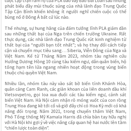
cuộc tập trận rầm rộ của PLA bao vây đảo Đài Loan sau những
phát biểu đầy mùi thuốc súng của nhà lãnh đạo Trung Quốc
Tập Cận Bình khiến không ít người nghĩ chiến cuộc có thể
bùng nổ ở Đông Á bất cứ lúc nào.
Thế nhưng, sự hung hăng của đám tướng lĩnh PLA giảm dần
sau những thất bại của Nga trên chiến trường Ukraine. Rất
thực dụng, các nhà lãnh đạo Trung Quốc rút kinh nghiệm từ
thất bại của “người bạn tốt nhất”; và họ thay đổi cách tiếp
cận và chuyển mục tiêu sang… Siberia, Viễn Đông của Nga và
Việt Nam. Kể từ Tháng Năm 2023, nhóm tàu nghiên cứu
Hướng Dương Hồng 10 cùng tàu kiểm ngư, dân quân biển, hộ
tống hạm tên lửa ngang nhiên hoạt động trong vùng biển
thuộc chủ quyền Việt Nam.
Nhiều lần, nhóm tàu này vào sát bờ biển tỉnh Khánh Hòa,
quân cảng Cam Ranh, các giàn khoan của liên doanh dầu khí
Vietsovpetro, gọi loa xua đuổi các tàu kiểm ngư, cảnh sát
biển Việt Nam. Hà Nội cảm nhận rõ móng vuốt của con rồng
Trung Hoa đang kề tới cổ và giờ đây chỉ có Hoa Kỳ mới có khả
năng đối trọng. Năm 2021, trong chuyến thăm Việt Nam,
Phó Tổng thống Mỹ Kamala Harris đã chìa bàn tay hữu nghị
với Hà Nội khi gợi ý về việc nâng cấp quan hệ hai nước lên tầm
“chiến lược toàn diện”.