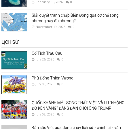
February 05, 2026
0
Giải quyết tranh chấp Biển Đông qua cơ chế song
phương hay đa phương?
November 19, 2025
0
LỊCH SỬ
Cổ Tích Trầu Cau
July 26, 2026
0
Phù Đổng Thiên Vương
July 08, 2026
0
QUỐC KHÁNH MỸ - SONG THẤT VIỆT VÀ LŨ "NHỘNG
ĐỎ KÉN VÀNG" ĐĂNG ĐÀN CHỬI ÔNG TRUMP
July 02, 2026
0
Bản sắc Việt qua dòng chảy lịch sử - chính trị - văn