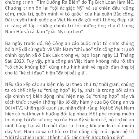
chương trình “Tìm Đường Ra Biển” do Tạ Bích Loan làm MC.
Chương trình ôn lại “tội ác giặc Mỹ” và sự chiến đấu “dũng
cảm, mưu trí, quên mình vì tổ quốc” của hải quân Bắc cộng.
Đài truyền hình quốc gia Việt Nam đã gửi một thông điệp rất
rõ ràng về lập trường chính trị tới những ông chủ ở Trung
Nam Hải và cả đám “giặc Mỹ cọp beo”.
Ba ngày trước đó, Bộ Công an cáo buộc một tổ chức khủng
bố ở Mỹ đã cử người về Việt Nam “chỉ đạo” tấn công hai trụ sở
chính quyền xã ở Dak Lak trong vụ bạo loạn ngày 11 Tháng
Sáu 2023. Tuy vậy, phía công an Việt Nam không nêu rõ tên
“tổ chức khủng bố” cũng như hình ảnh về người đàn ông bị
cho là “kẻ chỉ đạo”, hiện “đã bị bắt giữ”.
Nếu sắp xếp các sự kiện này lại theo thứ tự thời gian, chúng
ta có thể thấy sự “trùng hợp” kỳ lạ, nhất là trong bối cảnh
địa chính trị biến động như hiện nay. Sự “trùng hợp” này và
cách thức truyền thông lập lờ đầy hàm ý của Bộ Công an và
Đài VTV1 khiến giới quan sát nhận định rằng: Nội bộ Việt Nam
hiện có hai khuynh hướng đối lập nhau. Một phe mong muốn
lợi dụng tối đa sự ủng hộ của Hoa Kỳ về kinh tế, hỗ trợ về an
ninh hàng hải và thu hút đầu tư. Trong khi phe kia thì muốn
đẩy Việt Nam ra xa cơ hội có thể nâng cấp mối quan hệ từ
“đối tác chiến lược” thành “đối tác chiến lược toàn diện”.