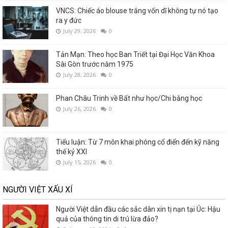
VNCS: Chiếc áo blouse trắng vốn dĩ không tự nó tạo
ra y đức
July 29, 2026
0
Tản Mạn: Theo học Ban Triết tại Đại Học Văn Khoa
Sài Gòn trước năm 1975
July 28, 2026
0
Phan Châu Trinh về Bất như học/Chi bằng học
July 26, 2026
0
Tiểu luận: Từ 7 môn khai phóng cổ điển đến kỹ năng
thế kỷ XXI
July 15, 2026
0
NGƯỜI VIỆT XẤU XÍ
Người Việt dẫn đầu các sắc dân xin tị nạn tại Úc: Hậu
quả của thông tin di trú lừa đảo?