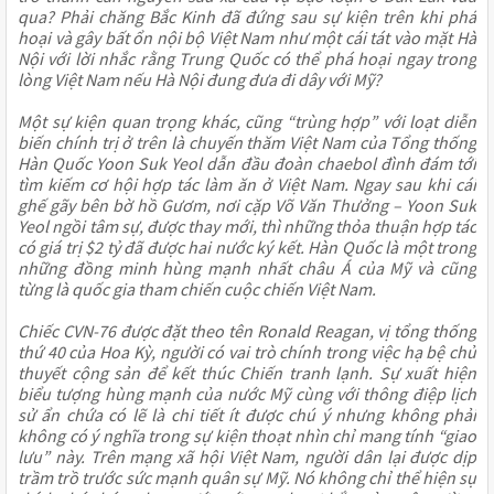
qua? Phải chăng Bắc Kinh đã đứng sau sự kiện trên khi phá
hoại và gây bất ổn nội bộ Việt Nam như một cái tát vào mặt Hà
Nội với lời nhắc rằng Trung Quốc có thể phá hoại ngay trong
lòng Việt Nam nếu Hà Nội đung đưa đi dây với Mỹ?
Một sự kiện quan trọng khác, cũng “trùng hợp” với loạt diễn
biến chính trị ở trên là chuyến thăm Việt Nam của Tổng thống
Hàn Quốc Yoon Suk Yeol dẫn đầu đoàn chaebol đình đám tới
tìm kiếm cơ hội hợp tác làm ăn ở Việt Nam. Ngay sau khi cái
ghế gãy bên bờ hồ Gươm, nơi cặp Võ Văn Thưởng – Yoon Suk
Yeol ngồi tâm sự, được thay mới, thì những thỏa thuận hợp tác
có giá trị $2 tỷ đã được hai nước ký kết. Hàn Quốc là một trong
những đồng minh hùng mạnh nhất châu Á của Mỹ và cũng
từng là quốc gia tham chiến cuộc chiến Việt Nam.
Chiếc CVN-76 được đặt theo tên Ronald Reagan, vị tổng thống
thứ 40 của Hoa Kỳ, người có vai trò chính trong việc hạ bệ chủ
thuyết cộng sản để kết thúc Chiến tranh lạnh. Sự xuất hiện
biểu tượng hùng mạnh của nước Mỹ cùng với thông điệp lịch
sử ẩn chứa có lẽ là chi tiết ít được chú ý nhưng không phải
không có ý nghĩa trong sự kiện thoạt nhìn chỉ mang tính “giao
lưu” này. Trên mạng xã hội Việt Nam, người dân lại được dịp
trầm trồ trước sức mạnh quân sự Mỹ. Nó không chỉ thể hiện sự