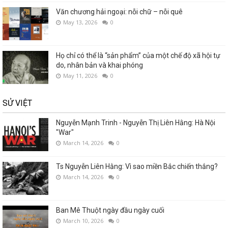
Văn chương hải ngoại: nỗi chữ – nỗi quê
May 13, 2026
0
Họ chỉ có thể là “sản phẩm” của một chế độ xã hội tự
do, nhân bản và khai phóng
May 11, 2026
0
SỬ VIỆT
Nguyễn Mạnh Trinh - Nguyễn Thị Liên Hằng: Hà Nội
"War"
March 14, 2026
0
Ts Nguyễn Liên Hằng: Vì sao miền Bắc chiến thắng?
March 14, 2026
0
Ban Mê Thuột ngày đầu ngày cuối
March 10, 2026
0