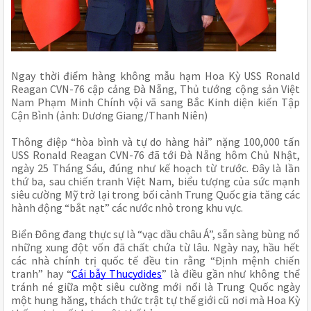
Ngay thời điểm hàng không mẫu hạm Hoa Kỳ USS Ronald
Reagan CVN-76 cập cảng Đà Nẵng, Thủ tướng cộng sản Việt
Nam Phạm Minh Chính vội vã sang Bắc Kinh diện kiến Tập
Cận Bình (ảnh: Dương Giang/Thanh Niên)
Thông điệp “hòa bình và tự do hàng hải” nặng 100,000 tấn
USS Ronald Reagan CVN-76 đã tới Đà Nẵng hôm Chủ Nhật,
ngày 25 Tháng Sáu, đúng như kế hoạch từ trước. Đây là lần
thứ ba, sau chiến tranh Việt Nam, biểu tượng của sức mạnh
siêu cường Mỹ trở lại trong bối cảnh Trung Quốc gia tăng các
hành động “bắt nạt” các nước nhỏ trong khu vực.
Biển Đông đang thực sự là “vạc dầu châu Á”, sẵn sàng bùng nổ
những xung đột vốn đã chất chứa từ lâu. Ngày nay, hầu hết
các nhà chính trị quốc tế đều tin rằng “Định mệnh chiến
tranh” hay “
Cái bẫy Thucydides
” là điều gần như không thể
tránh né giữa một siêu cường mới nổi là Trung Quốc ngày
một hung hăng, thách thức trật tự thế giới cũ nơi mà Hoa Kỳ