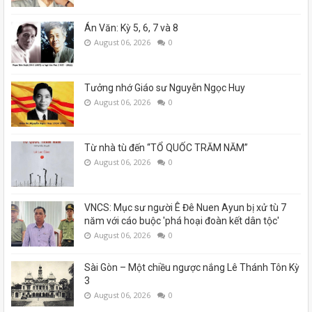
Án Văn: Kỳ 5, 6, 7 và 8
August 06, 2026
0
Tưởng nhớ Giáo sư Nguyễn Ngọc Huy
August 06, 2026
0
Từ nhà tù đến “TỔ QUỐC TRĂM NĂM”
August 06, 2026
0
VNCS: Mục sư người Ê Đê Nuen Ayun bị xử tù 7
năm với cáo buộc 'phá hoại đoàn kết dân tộc'
August 06, 2026
0
Sài Gòn – Một chiều ngược nắng Lê Thánh Tôn Kỳ
3
August 06, 2026
0