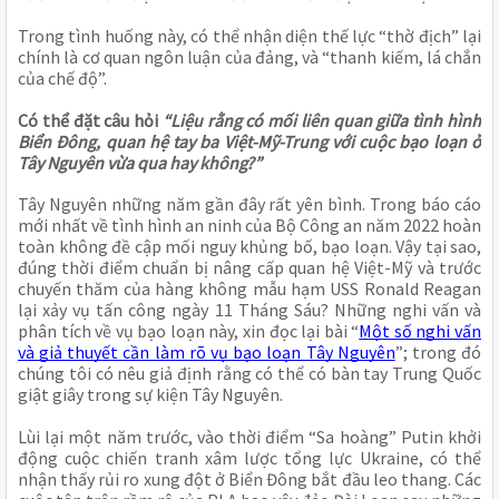
Trong tình huống này, có thể nhận diện thế lực “thờ địch” lại
chính là cơ quan ngôn luận của đảng, và “thanh kiếm, lá chắn
của chế độ”.
Có thể đặt câu hỏi
“Liệu rằng có mối liên quan giữa tình hình
Biển Đông, quan hệ tay ba Việt-Mỹ-Trung với cuộc bạo loạn ở
Tây Nguyên vừa qua hay không?”
Tây Nguyên những năm gần đây rất yên bình. Trong báo cáo
mới nhất về tình hình an ninh của Bộ Công an năm 2022 hoàn
toàn không đề cập mối nguy khủng bố, bạo loạn. Vậy tại sao,
đúng thời điểm chuẩn bị nâng cấp quan hệ Việt-Mỹ và trước
chuyến thăm của hàng không mẫu hạm USS Ronald Reagan
lại xảy vụ tấn công ngày 11 Tháng Sáu? Những nghi vấn và
phân tích về vụ bạo loạn này, xin đọc lại bài “
Một số nghi vấn
và giả thuyết cần làm rõ vụ bạo loạn Tây Nguyên
”; trong đó
chúng tôi có nêu giả định rằng có thể có bàn tay Trung Quốc
giật giây trong sự kiện Tây Nguyên.
Lùi lại một năm trước, vào thời điểm “Sa hoàng” Putin khởi
động cuộc chiến tranh xâm lược tổng lực Ukraine, có thể
nhận thấy rủi ro xung đột ở Biển Đông bắt đầu leo thang. Các