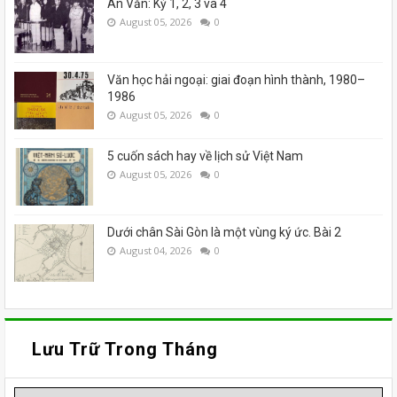
Án Văn: Kỳ 1, 2, 3 và 4
August 05, 2026
0
Văn học hải ngoại: giai đoạn hình thành, 1980–
1986
August 05, 2026
0
5 cuốn sách hay về lịch sử Việt Nam
August 05, 2026
0
Dưới chân Sài Gòn là một vùng ký ức. Bài 2
August 04, 2026
0
Lưu Trữ Trong Tháng