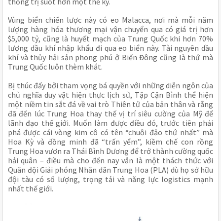
thống trị suốt hơn một thế kỷ.
Vùng biển chiến lược này có eo Malacca, nơi mà mỗi năm
lượng hàng hóa thương mại vận chuyển qua có giá trị hơn
$5,000 tỷ, cũng là huyết mạch của Trung Quốc khi hơn 70%
lượng dầu khí nhập khẩu đi qua eo biển này. Tài nguyên dầu
khí và thủy hải sản phong phú ở Biển Đông cũng là thứ mà
Trung Quốc luôn thèm khát.
Bị thúc đẩy bởi tham vọng bá quyền với những diễn ngôn của
chủ nghĩa duy vật hiện thực lịch sử, Tập Cận Bình thể hiện
một niềm tin sắt đá về vai trò Thiên tử của bản thân và rằng
đã đến lúc Trung Hoa thay thế vị trí siêu cường của Mỹ để
lãnh đạo thế giới. Muốn làm được điều đó, trước tiên phải
phá được cái vòng kim cô có tên “chuỗi đảo thứ nhất” mà
Hoa Kỳ và đồng minh đã “trấn yểm”, kiềm chế con rồng
Trung Hoa vươn ra Thái Bình Dương để trở thành cường quốc
hải quân – điều mà cho đến nay vẫn là một thách thức với
Quân đội Giải phóng Nhân dân Trung Hoa (PLA) dù họ sở hữu
đội tàu có số lượng, trọng tải và năng lực logistics mạnh
nhất thế giới.