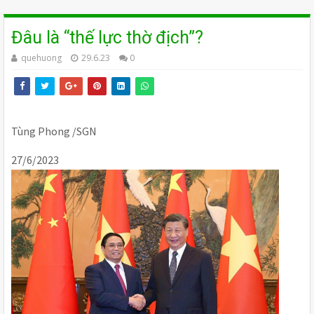
Đâu là “thế lực thờ địch”?
quehuong
29.6.23
0
Tùng Phong /SGN
27/6/2023