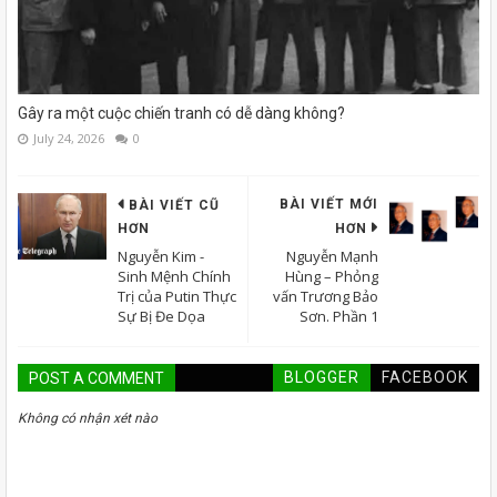
Gây ra một cuộc chiến tranh có dễ dàng không?
July 24, 2026
0
BÀI VIẾT MỚI
BÀI VIẾT CŨ
HƠN
HƠN
Nguyễn Kim -
Nguyễn Mạnh
Sinh Mệnh Chính
Hùng – Phỏng
Trị của Putin Thực
vấn Trương Bảo
Sự Bị Đe Dọa
Sơn. Phần 1
BLOGGER
FACEBOOK
POST A COMMENT
Không có nhận xét nào