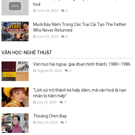
hoá
June 26, 2026
0
Mười Bảy Năm Trong Các Trại Cải Tạo.The Father
Who Never Returned
June 25, 2026
0
VĂN HỌC-NGHỆ THUẬT
Văn học hải ngoại: giai đoạn hình thành, 1980–1986
August 05, 2026
0
“Lịch sử trở thành kẻ hiếp dâm, mà văn hoá là nạn
nhân bị hãm hiếp”
July 23, 2026
0
Thoáng Chim Bay
May 26, 2026
0