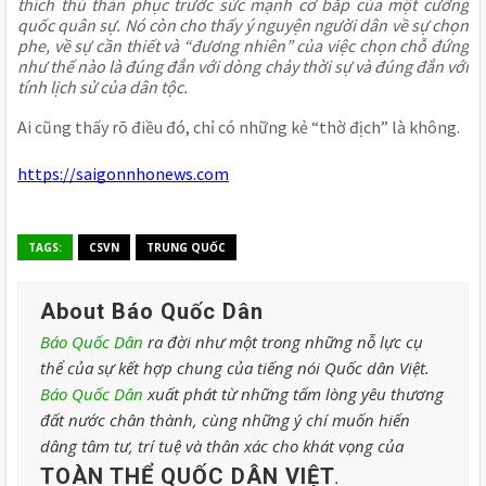
thích thú thán phục trước sức mạnh cơ bắp của một cường
quốc quân sự. Nó còn cho thấy ý nguyện người dân về sự chọn
phe, về sự cần thiết và “đương nhiên” của việc chọn chỗ đứng
như thế nào là đúng đắn với dòng chảy thời sự và đúng đắn với
tính lịch sử của dân tộc.
Ai cũng thấy rõ điều đó, chỉ có những kẻ “thờ địch” là không.
https://saigonnhonews.com
TAGS:
CSVN
TRUNG QUỐC
About Báo Quốc Dân
Báo Quốc Dân
ra đời như một trong những nỗ lực cụ
thể của sự kết hợp chung của tiếng nói Quốc dân Việt.
Báo Quốc Dân
xuất phát từ những tấm lòng yêu thương
đất nước chân thành, cùng những ý chí muốn hiến
dâng tâm tư, trí tuệ và thân xác cho khát vọng của
TOÀN THỂ QUỐC DÂN VIỆT
.