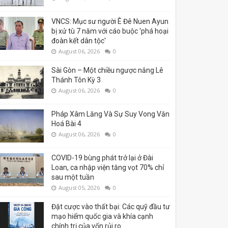
VNCS: Mục sư người Ê Đê Nuen Ayun
bị xử tù 7 năm với cáo buộc 'phá hoại
đoàn kết dân tộc'
August 06, 2026
0
Sài Gòn – Một chiều ngược nắng Lê
Thánh Tôn Kỳ 3
August 06, 2026
0
Pháp Xâm Lăng Và Sự Suy Vong Văn
Hoá Bài 4
August 06, 2026
0
COVID-19 bùng phát trở lại ở Đài
Loan, ca nhập viện tăng vọt 70% chỉ
sau một tuần
August 05, 2026
0
Đặt cược vào thất bại: Các quỹ đầu tư
mạo hiểm quốc gia và khía cạnh
chính trị của vốn rủi ro