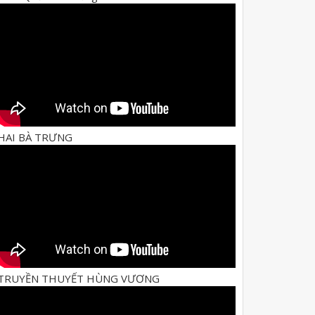
HAI BÀ TRƯNG
TRUYỀN THUYẾT HÙNG VƯƠNG