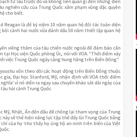
ạch từ lâu trước đó và không liên quan gì đến những diễn
 tàu nghiên cứu của Trung Quốc xâm phạm vùng đặc quyền
hệ cho biết.
d Reagan là để kỷ niệm 10 năm quan hệ đối tác toàn diện
 bối cảnh hai nước vừa đánh dấu 50 năm thiết lập quan hệ
uyến viếng thăm của tàu chiến nước ngoài để đảm bảo cân
am tại Học viện Quốc phòng Úc, nói với VOA. “Thời điểm xảy
 với việc Trung Quốc ngày càng hung hăng trên Biển Đông.”
Myoushu vốn theo dõi các hoạt động trên Biển Đông thuộc
 gia, Đại học Stanford, Mỹ, nhận định với VOA thời điểm
nghĩa’ vì nó diễn ra ngay sau chuyến khảo sát dài ngày của
tàu hải cảnh Trung Quốc.
ốc Mỹ, Nhật, Ấn đến đâu để chống lại tham vọng của Trung
 này sẽ thể hiện năng lực tập thể đẩy lùi Trung Quốc bằng
 chỉ của họ ‘cho thấy họ ủng hộ an ninh trên biển của Việt
Quốc.