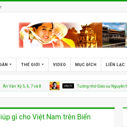
T
 ĐÀN
THẾ GIỚI
VIDEO
MỤC ĐÍCH
LIÊN LẠC
Kỳ 5, 6, 7 và 8
VNCH
Tưởng nhớ Giáo sư Nguyễn Ngọc Huy
iúp gì cho Việt Nam trên Biển