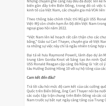
Những chuyến ghé cảng này đều đã được lên kế ho
biến gần đây trên Biển Đông, trong đó có việc
kinh tế của Việt Nam, các chuyên gia mà VOA liên 
Theo thông báo chính thức thì Mỹ gửi USS Ronal
Việt-Mỹ còn chiến hạm Ấn Độ đến Việt Nam trong
ngoại giao hồi năm 2022.
“Việt Nam lên kế hoạch rất cẩn thận cho các ch
bằng,” Giáo sư Carl Thayer, chuyên gia về Việt N
ra những sự việc này chỉ là ngẫu nhiên trùng hợp
Đại tá về hưu Raymond Powell, lãnh đạo dự án 
trung tâm Gordia Knot về Sáng tạo An ninh Quốc
USS Ronald Reagan cập cảng Đà Nẵng là ‘rất có ý 
tàu Hướng Dương Hồng 10 với sự hộ tống của các 
Cam kết đến đâu?
Trả lời câu hỏi mức độ cam kết của các cường qu
Quốc trên Biển Đông, ông Carl Thayer nói ba nước
các cuộc tập trận chung trên Biển Đông và các cử
Nam trước sự bắt nạt ngày càng tăng của Trung 