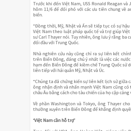
Trước khi đến Việt Nam, USS Ronald Reagan và J
hôm 11/6 để đối phó với các ưu tiên chung về 
biển.
“Đồng thời, Mỹ, Nhật và Ấn sẽ tiếp tục có sự hậ
Việt Nam theo luật pháp quốc tế và trợ giúp Việt
sư Carl Thayer nói. Tuy nhiên, ông lưu ý rằng ba
đối đầu với Trung Quốc.
Nhà nghiên cứu này cũng chỉ ra sự liên kết chín
trên Biển Đông, đáng chú ý nhất là việc các nước
hạm đến Biển Đông để kiềm chế Trung Quốc sử dụ
liên tiếp với hải quân Mỹ, Nhật và Úc.
“Chúng ta đã chứng kiến sự liên kết lịch sử giữa 
ông nhận định và nhấn mạnh Việt Nam cũng có t
châu Âu bằng cách cho tàu chiến của họ cập cảng v
Về phần Washington và Tokyo, ông Thayer cho r
thường xuyên trên Biển Đông để khẳng định quyền 
‘Việt Nam cần hỗ trợ’