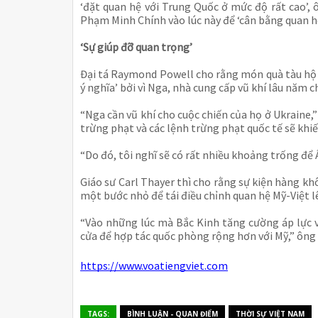
‘đặt quan hệ với Trung Quốc ở mức độ rất cao’,
Phạm Minh Chính vào lúc này để ‘cân bằng quan hệ
‘Sự giúp đỡ quan trọng’
Đại tá Raymond Powell cho rằng món quà tàu hộ v
ý nghĩa’ bởi vì Nga, nhà cung cấp vũ khí lâu năm 
“Nga cần vũ khí cho cuộc chiến của họ ở Ukraine,”
trừng phạt và các lệnh trừng phạt quốc tế sẽ khi
“Do đó, tôi nghĩ sẽ có rất nhiều khoảng trống để 
Giáo sư Carl Thayer thì cho rằng sự kiện hàng 
một bước nhỏ để tái điều chỉnh quan hệ Mỹ-Việt lê
“Vào những lúc mà Bắc Kinh tăng cường áp lực 
cửa để hợp tác quốc phòng rộng hơn với Mỹ,” ông 
https://www.voatiengviet.com
TAGS:
BÌNH LUẬN - QUAN ĐIỂM
THỜI SỰ VIỆT NAM