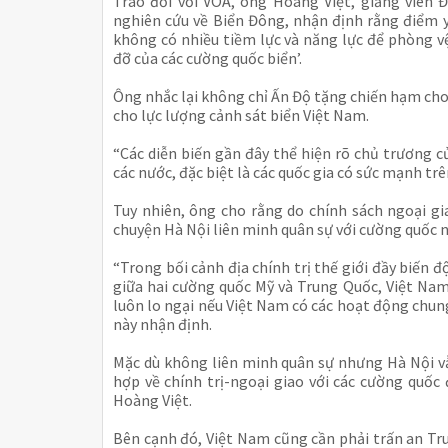
Trao đổi với VOA, ông Hoàng Việt, giảng viên 
nghiên cứu về Biển Đông, nhận định rằng điểm y
không có nhiều tiềm lực và năng lực để phòng vệ
đỡ của các cường quốc biển’.
Ông nhắc lại không chỉ Ấn Độ tặng chiến hạm cho
cho lực lượng cảnh sát biển Việt Nam.
“Các diễn biến gần đây thể hiện rõ chủ trương c
các nước, đặc biệt là các quốc gia có sức mạnh trên
Tuy nhiên, ông cho rằng do chính sách ngoại gi
chuyện Hà Nội liên minh quân sự với cường quốc n
“Trong bối cảnh địa chính trị thế giới đầy biến 
giữa hai cường quốc Mỹ và Trung Quốc, Việt Nam 
luôn lo ngại nếu Việt Nam có các hoạt động chung
này nhận định.
Mặc dù không liên minh quân sự nhưng Hà Nội vẫ
hợp về chính trị-ngoại giao với các cường quố
Hoàng Việt.
Bên cạnh đó, Việt Nam cũng cần phải trấn an Tr