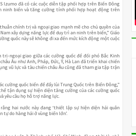
S Izumo đã có các cuộc diễn tập phối hợp trên Biển Đông
an ninh biển và tăng cường tính phối hợp hoạt động trên
u thuẫn chính trị và ngoại giao mạnh mẽ cho chủ quyền của
 Nam xây dựng năng lực để duy trì an ninh trên biển,” Giáo
 cường quốc này sẽ không đi xa đến mức kích động một cuộc
h trị-ngoại giao giữa các cường quốc để đối phó Bắc Kinh
 châu Âu như Anh, Pháp, Đức, Ý, Hà Lan đã triển khai chiến
ng vũ lực và tàu chiến châu Âu cũng đã tham gia tập trận
các cường quốc biển để đẩy lùi Trung Quốc trên Biển Đông,”
hể tận dụng sự hiện diện tăng cường của các cường quốc
à yêu cầu họ hỗ trợ năng lực.
ằng hai nước này đang ‘thiết lập sự hiện diện hải quân
tự do hàng hải ở vùng biển lớn’.