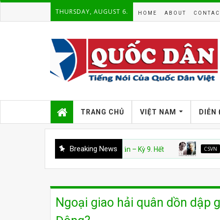
THURSDAY, AUGUST 6.
HOME
ABOUT
CONTAC
TRANG CHỦ
VIỆT NAM
DIỄN
Breaking News
CSVN
Án văn – Kỳ 9. Hết
CSVN
Án Văn: 
Ngoại giao hải quân dồn dập g