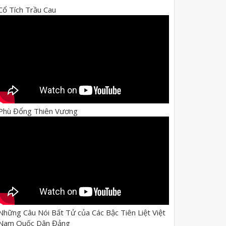
Cổ Tích Trầu Cau
Phù Đổng Thiên Vương
Những Câu Nói Bất Tử của Các Bậc Tiên Liệt Việt
Nam Quốc Dân Đảng