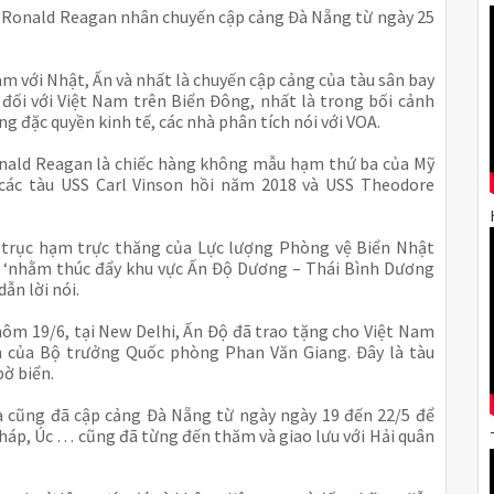
S Ronald Reagan nhân chuyến cập cảng Đà Nẵng từ ngày 25
m với Nhật, Ấn và nhất là chuyến cập cảng của tàu sân bay
đối với Việt Nam trên Biển Đông, nhất là trong bối cảnh
g đặc quyền kinh tế, các nhà phân tích nói với VOA.
onald Reagan là chiếc hàng không mẫu hạm thứ ba của Mỹ
các tàu USS Carl Vinson hồi năm 2018 và USS Theodore
u trục hạm trực thăng của Lực lượng Phòng vệ Biển Nhật
 ‘nhằm thúc đẩy khu vực Ấn Độ Dương – Thái Bình Dương
ẫn lời nói.
ôm 19/6, tại New Delhi, Ấn Độ đã trao tặng cho Việt Nam
m của Bộ trưởng Quốc phòng Phan Văn Giang. Đây là tàu
ờ biển.
ra cũng đã cập cảng Đà Nẵng từ ngày ngày 19 đến 22/5 để
Pháp, Úc … cũng đã từng đến thăm và giao lưu với Hải quân