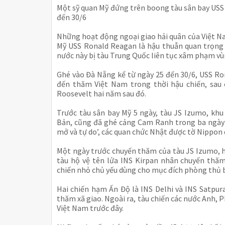
Một sỹ quan Mỹ đứng trên boong tàu sân bay US
đến 30/6
Những hoạt động ngoại giao hải quân của Việt Na
Mỹ USS Ronald Reagan là hậu thuẫn quan trọng 
nước này bị tàu Trung Quốc liên tục xâm phạm vùn
Ghé vào Đà Nẵng kể từ ngày 25 đến 30/6, USS R
đến thăm Việt Nam trong thời hậu chiến, sau 
Roosevelt hai năm sau đó.
Trước tàu sân bay Mỹ 5 ngày, tàu JS Izumo, kh
Bản, cũng đã ghé cảng Cam Ranh trong ba ngày
mở và tự do’, các quan chức Nhật được tờ Nippon d
Một ngày trước chuyến thăm của tàu JS Izumo, h
tàu hộ vệ tên lửa INS Kirpan nhân chuyến thă
chiến nhỏ chủ yếu dùng cho mục đích phòng thủ b
Hai chiến hạm Ấn Độ là INS Delhi và INS Satpu
thăm xã giao. Ngoài ra, tàu chiến các nước Anh, 
Việt Nam trước đây.