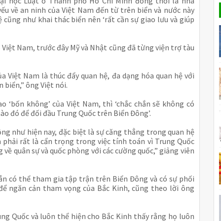
Đại học Luật ở Thành phố Hồ Chí Minh đồng thời là nhà
ếu về an ninh của Việt Nam đến từ trên biển và nước này
 cũng như khai thác biển nên ‘rất cần sự giao lưu và giúp
 Việt Nam, trước đây Mỹ và Nhật cũng đã từng viện trợ tàu
ủa Việt Nam là thúc đẩy quan hệ, đa dạng hóa quan hệ với
 biển,” ông Việt nói.
ao ‘bốn không’ của Việt Nam, thì ‘chắc chắn sẽ không có
ào đó để đối đầu Trung Quốc trên Biển Đông’.
động như hiện nay, đặc biệt là sự căng thẳng trong quan hệ
phải rất là cẩn trọng trong việc tính toán vì Trung Quốc
 về quân sự và quốc phòng với các cường quốc,” giảng viên
n có thể tham gia tập trận trên Biển Đông và có sự phối
c để ngăn cản tham vọng của Bắc Kinh, cũng theo lời ông
ung Quốc và luôn thể hiện cho Bắc Kinh thấy rằng họ luôn