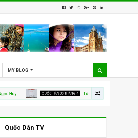
MY BLOG
QUỐC HẬN 30 THÁNG 4
Từ nhà tù đến “TỔ QUỐC TRĂM NĂM”
Quốc Dân TV