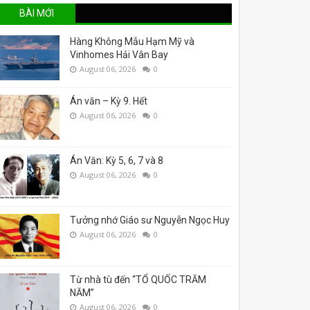
BÀI MỚI
Hàng Không Mẫu Hạm Mỹ và
Vinhomes Hải Vân Bay
August 06, 2026
0
Án văn – Kỳ 9. Hết
August 06, 2026
0
Án Văn: Kỳ 5, 6, 7 và 8
August 06, 2026
0
Tưởng nhớ Giáo sư Nguyễn Ngọc Huy
August 06, 2026
0
Từ nhà tù đến “TỔ QUỐC TRĂM
NĂM”
August 06, 2026
0