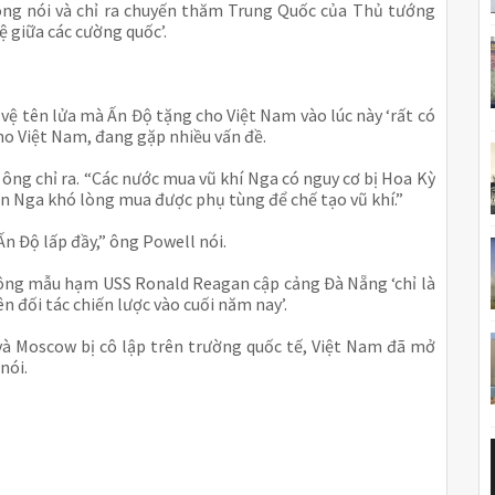
 ông nói và chỉ ra chuyến thăm Trung Quốc của Thủ tướng
 giữa các cường quốc’.
ệ tên lửa mà Ấn Độ tặng cho Việt Nam vào lúc này ‘rất có
cho Việt Nam, đang gặp nhiều vấn đề.
 ông chỉ ra. “Các nước mua vũ khí Nga có nguy cơ bị Hoa Kỳ
ến Nga khó lòng mua được phụ tùng để chế tạo vũ khí.”
Ấn Độ lấp đầy,” ông Powell nói.
không mẫu hạm USS Ronald Reagan cập cảng Đà Nẵng ‘chỉ là
n đối tác chiến lược vào cuối năm nay’.
và Moscow bị cô lập trên trường quốc tế, Việt Nam đã mở
nói.