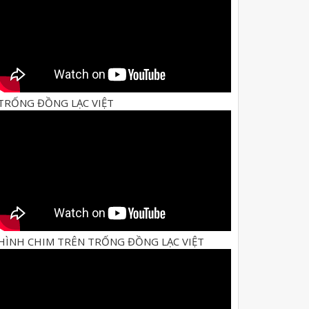
TRỐNG ĐỒNG LẠC VIỆT
HÌNH CHIM TRÊN TRỐNG ĐỒNG LẠC VIỆT