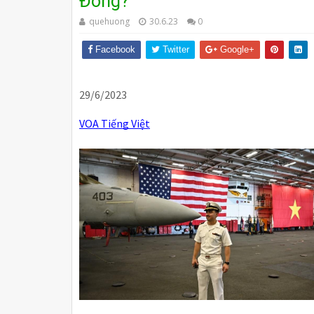
Đông?
quehuong
30.6.23
0
Facebook
Twitter
Google+
29/6/2023
VOA Tiếng Việt