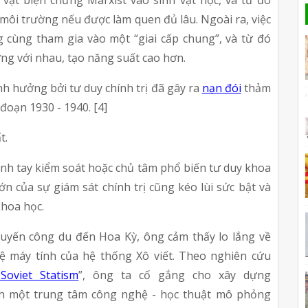
vật biện chứng Marxist vào sinh vật học, và từ đó 
môi trường nếu được làm quen đủ lâu. Ngoài ra, việc 
cùng tham gia vào một “giai cấp chung”, và từ đó 
ng với nhau, tạo năng suất cao hơn.
nh hưởng bởi tư duy chính trị đã gây ra 
nạn đói
 thảm 
 đoạn 1930 - 1940. [4]
t.
ạnh tay kiểm soát hoặc chủ tâm phổ biến tư duy khoa 
ớn của sự giám sát chính trị cũng kéo lùi sức bật và 
khoa học.
huyến công du đến Hoa Kỳ, ông cảm thấy lo lắng về 
 máy tính của hệ thống Xô viết. Theo nghiên cứu 
Soviet Statism
”, ông ta cố gắng cho xây dựng 
h một trung tâm công nghệ - học thuật mô phỏng 