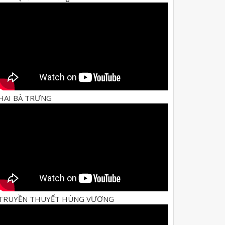
HAI BÀ TRƯNG
TRUYỀN THUYẾT HÙNG VƯƠNG