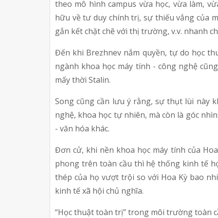
theo mô hình campus vừa học, vừa làm, vừa 
hữu về tư duy chính trị, sự thiếu vắng của
gắn kết chặt chẽ với thị trường, v.v. nhanh
Đến khi Brezhnev nắm quyền, tự do học thuật
ngành khoa học máy tính - công nghệ cũng t
mấy thời Stalin.
Song cũng cần lưu ý rằng, sự thụt lùi này 
nghệ, khoa học tự nhiên, mà còn là góc nhìn s
- văn hóa khác.
Đơn cử, khi nền khoa học máy tính của Hoa 
phong trên toàn cầu thì hệ thống kinh tế họ
thép của họ vượt trội so với Hoa Kỳ bao nh
kinh tế xã hội chủ nghĩa.
“Học thuật toàn trị” trong môi trường toàn 