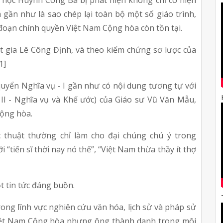
 học Huỳnh Công Bá bị phát hiện không chỉ có hiện 
ần như là sao chép lại toàn bộ một số giáo trình, 
đoạn chính quyền Việt Nam Cộng hòa còn tồn tại.
t gia Lê Công Định, và theo kiểm chứng sơ lược của 
1]
uyển Nghĩa vụ - I gần như có nội dung tương tự với 
II - Nghĩa vụ và Khế ước) của Giáo sư Vũ Văn Mẫu, 
Cộng hòa.
 thuật thường chỉ làm cho đại chúng chú ý trong 
i “tiến sĩ thời nay nó thế”, “Việt Nam thừa thầy ít thợ 
t tin tức đáng buồn.
ong lĩnh vực nghiên cứu văn hóa, lịch sử và pháp sử 
Việt Nam Cộng hòa nhưng ông thành danh trong môi 