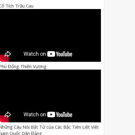
Cổ Tích Trầu Cau
Phù Đổng Thiên Vương
Những Câu Nói Bất Tử của Các Bậc Tiên Liệt Việt
Nam Quốc Dân Đảng