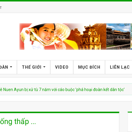
T
 ĐÀN
THẾ GIỚI
VIDEO
MỤC ĐÍCH
LIÊN LẠC
un bị xử tù 7 năm với cáo buộc 'phá hoại đoàn kết dân tộc'
ống thấp ...