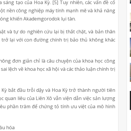
sáng tạo của Hoa Kỳ. [5] Tuy nhiên, các vấn đề cố 
 một nền công nghiệp máy tính mạnh mẽ và khả năng 
 chóng khiến Akademgorodok lụi tàn.
 và tự do nghiên cứu lại bị thắt chặt, và bản thân 
rở lại với con đường chính trị bảo thủ không khác 
không đơn giản chỉ là câu chuyện của khoa học công 
ai lệch về khoa học xã hội và các thảo luận chính trị 
Kỳ bắt đầu trỗi dậy và Hoa Kỳ trở thành người tiên 
c quan liêu của Liên Xô vẫn viện dẫn việc sản lượng 
iêu phần trăm để chứng tỏ tính ưu việt của mô hình 
cầu hóa