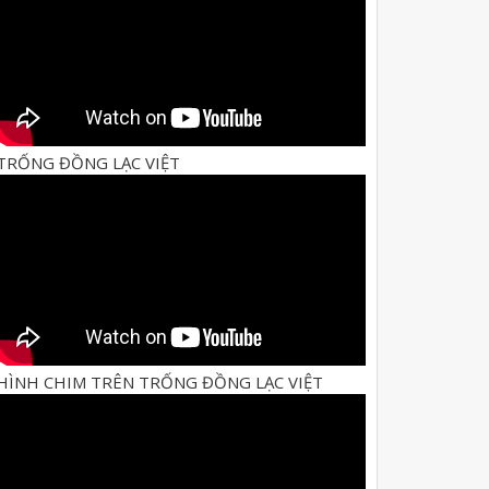
TRỐNG ĐỒNG LẠC VIỆT
HÌNH CHIM TRÊN TRỐNG ĐỒNG LẠC VIỆT