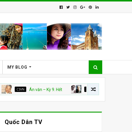
MY BLOG
CSVN
Án văn – Kỳ 9. Hết
CSVN
Án Văn: Kỳ 5, 6, 7 và 8
Quốc Dân TV