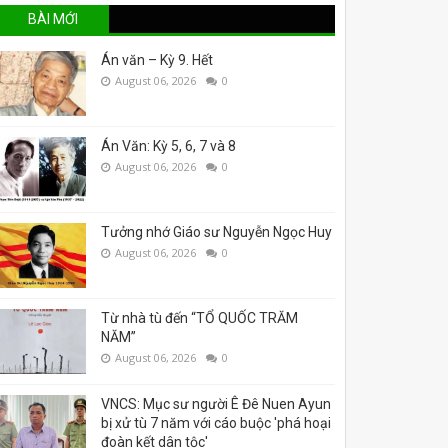
BÀI MỚI
Án văn – Kỳ 9. Hết
August 06, 2026
0
Án Văn: Kỳ 5, 6, 7 và 8
August 06, 2026
0
Tưởng nhớ Giáo sư Nguyễn Ngọc Huy
August 06, 2026
0
Từ nhà tù đến “TỔ QUỐC TRĂM
NĂM”
August 06, 2026
0
VNCS: Mục sư người Ê Đê Nuen Ayun
bị xử tù 7 năm với cáo buộc 'phá hoại
đoàn kết dân tộc'