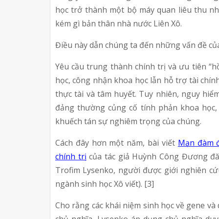
học trở thành một bộ máy quan liêu thu nhỏ
kém gì bản thân nhà nước Liên Xô.
Điều này dẫn chúng ta đến những vấn đề của 
Yêu cầu trung thành chính trị và ưu tiên “h
học, công nhận khoa học lẫn hỗ trợ tài chính 
thực tài và tâm huyết. Tuy nhiên, nguy hiể
đảng thường củng cố tính phản khoa học, 
khuếch tán sự nghiêm trọng của chúng.
Cách đây hơn một năm, bài viết 
Mạn đàm đầ
chính trị
 của tác giả Huỳnh Công Đương đăn
Trofim Lysenko, người được giới nghiên cứu t
ngành sinh học Xô viết). [3]
Cho rằng các khái niệm sinh học về gene và 