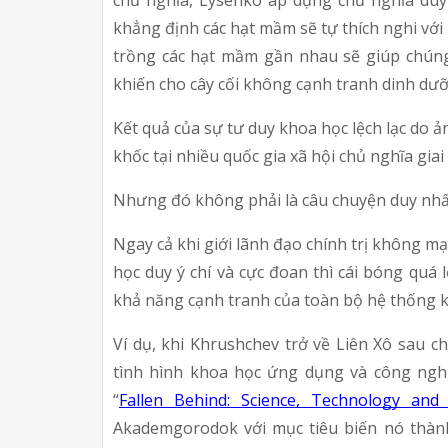
chủ nghĩa, Lysenko áp dụng chủ nghĩa duy 
khẳng định các hạt mầm sẽ tự thích nghi với 
trồng các hạt mầm gần nhau sẽ giúp chúng 
khiến cho cây cối không cạnh tranh dinh dưỡ
Kết quả của sự tư duy khoa học lệch lạc do ả
khốc tại nhiều quốc gia xã hội chủ nghĩa giai
Nhưng đó không phải là câu chuyện duy nhấ
Ngay cả khi giới lãnh đạo chính trị không m
học duy ý chí và cực đoan thì cái bóng quá l
khả năng cạnh tranh của toàn bộ hệ thống 
Ví dụ, khi Khrushchev trở về Liên Xô sau c
tình hình khoa học ứng dụng và công nghệ
“
Fallen Behind: Science, Technology and 
Akademgorodok với mục tiêu biến nó thàn