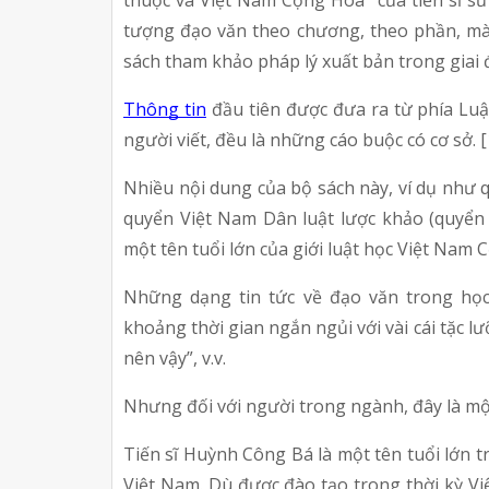
thuộc và Việt Nam Cộng Hòa” của tiến sĩ sử
tượng đạo văn theo chương, theo phần, mà g
sách tham khảo pháp lý xuất bản trong giai 
Thông tin
 đầu tiên được đưa ra từ phía Luậ
người viết, đều là những cáo buộc có cơ sở. [
Nhiều nội dung của bộ sách này, ví dụ như q
quyển Việt Nam Dân luật lược khảo (quyển 
một tên tuổi lớn của giới luật học Việt Nam 
Những dạng tin tức về đạo văn trong học
khoảng thời gian ngắn ngủi với vài cái tặc lưỡ
nên vậy”, v.v.
Nhưng đối với người trong ngành, đây là mộ
Tiến sĩ Huỳnh Công Bá là một tên tuổi lớn tr
Việt Nam. Dù được đào tạo trong thời kỳ 