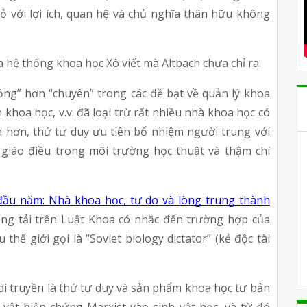
 với lợi ích, quan hệ và chủ nghĩa thân hữu không 
hệ thống khoa học Xô viết mà Altbach chưa chỉ ra.
ồng” hơn “chuyên” trong các đề bạt về quản lý khoa 
khoa học, v.v. đã loại trừ rất nhiều nhà khoa học có 
m hơn, thứ tư duy ưu tiên bổ nhiệm người trung với 
giáo điều trong môi trường học thuật và thậm chí 
u năm: Nhà khoa học, tự do và lòng trung thành 
g tải trên Luật Khoa có nhắc đến trường hợp của 
hế giới gọi là “Soviet biology dictator” (kẻ độc tài 
di truyền là thứ tư duy và sản phẩm khoa học tư bản 