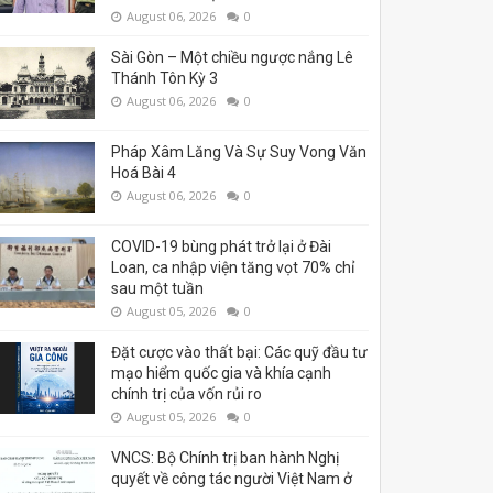
August 06, 2026
0
Sài Gòn – Một chiều ngược nắng Lê
Thánh Tôn Kỳ 3
August 06, 2026
0
Pháp Xâm Lăng Và Sự Suy Vong Văn
Hoá Bài 4
August 06, 2026
0
COVID-19 bùng phát trở lại ở Đài
Loan, ca nhập viện tăng vọt 70% chỉ
sau một tuần
August 05, 2026
0
Đặt cược vào thất bại: Các quỹ đầu tư
mạo hiểm quốc gia và khía cạnh
chính trị của vốn rủi ro
August 05, 2026
0
VNCS: Bộ Chính trị ban hành Nghị
quyết về công tác người Việt Nam ở