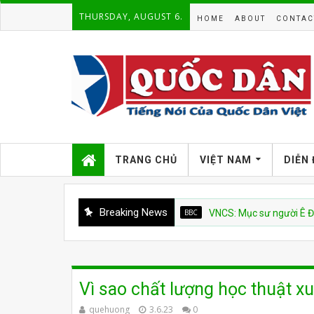
THURSDAY, AUGUST 6.
HOME
ABOUT
CONTAC
TRANG CHỦ
VIỆT NAM
DIỄN
Breaking News
BBC
VNCS: Mục sư người Ê Đê Nuen Ay
Vì sao chất lượng học thuật xu
quehuong
3.6.23
0