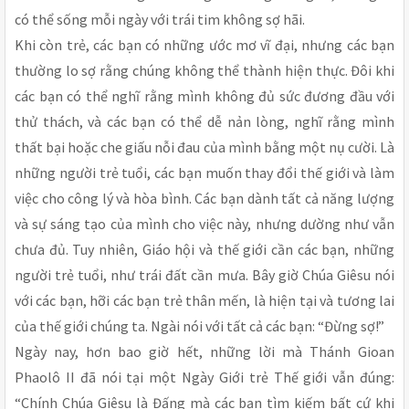
có thể sống mỗi ngày với trái tim không sợ hãi.
Khi còn trẻ, các bạn có những ước mơ vĩ đại, nhưng các bạn
thường lo sợ rằng chúng không thể thành hiện thực. Đôi khi
các bạn có thể nghĩ rằng mình không đủ sức đương đầu với
thử thách, và các bạn có thể dễ nản lòng, nghĩ rằng mình
thất bại hoặc che giấu nỗi đau của mình bằng một nụ cười. Là
những người trẻ tuổi, các bạn muốn thay đổi thế giới và làm
việc cho công lý và hòa bình. Các bạn dành tất cả năng lượng
và sự sáng tạo của mình cho việc này, nhưng dường như vẫn
chưa đủ. Tuy nhiên, Giáo hội và thế giới cần các bạn, những
người trẻ tuổi, như trái đất cần mưa. Bây giờ Chúa Giêsu nói
với các bạn, hỡi các bạn trẻ thân mến, là hiện tại và tương lai
của thế giới chúng ta. Ngài nói với tất cả các bạn: “Đừng sợ!”
Ngày nay, hơn bao giờ hết, những lời mà Thánh Gioan
Phaolô II đã nói tại một Ngày Giới trẻ Thế giới vẫn đúng:
“Chính Chúa Giêsu là Đấng mà các bạn tìm kiếm bất cứ khi