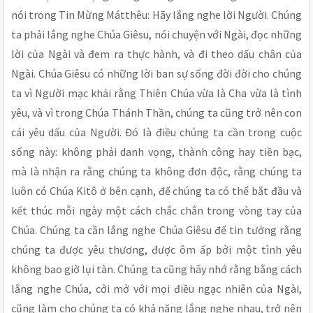
nói trong Tin Mừng Mátthêu: Hãy lắng nghe lời Người. Chúng
ta phải lắng nghe Chúa Giêsu, nói chuyện với Ngài, đọc những
lời của Ngài và đem ra thực hành, và đi theo dấu chân của
Ngài. Chúa Giêsu có những lời ban sự sống đời đời cho chúng
ta vì Người mạc khải rằng Thiên Chúa vừa là Cha vừa là tình
yêu, và vì trong Chúa Thánh Thần, chúng ta cũng trở nên con
cái yêu dấu của Người. Đó là điều chúng ta cần trong cuộc
sống này: không phải danh vọng, thành công hay tiền bạc,
mà là nhận ra rằng chúng ta không đơn độc, rằng chúng ta
luôn có Chúa Kitô ở bên cạnh, để chúng ta có thể bắt đầu và
kết thúc mỗi ngày một cách chắc chắn trong vòng tay của
Chúa. Chúng ta cần lắng nghe Chúa Giêsu để tin tưởng rằng
chúng ta được yêu thương, được ôm ấp bởi một tình yêu
không bao giờ lụi tàn. Chúng ta cũng hãy nhớ rằng bằng cách
lắng nghe Chúa, cởi mở với mọi điều ngạc nhiên của Ngài,
cũng làm cho chúng ta có khả năng lắng nghe nhau, trở nên