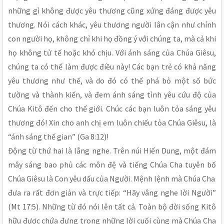
những gì không được yêu thương cũng xứng đáng được yêu
thương. Nói cách khác, yêu thương người lân cận như chính
con người họ, không chỉ khi họ đồng ý với chúng ta, mà cả khi
họ không tử tế hoặc khó chịu. Với ánh sáng của Chúa Giêsu,
chúng ta có thể làm được điều này! Các bạn trẻ có khả năng
yêu thương như thế, và do đó có thể phá bỏ một số bức
tường và thành kiến, và đem ánh sáng tình yêu cứu độ của
Chúa Kitô đến cho thế giới. Chúc các bạn luôn tỏa sáng yêu
thương đó! Xin cho anh chị em luôn chiếu tỏa Chúa Giêsu, là
“ánh sáng thế gian” (Ga 8:12)!
Động từ thứ hai là lắng nghe. Trên núi Hiển Dung, một đám
mây sáng bao phủ các môn đệ và tiếng Chúa Cha tuyên bố
Chúa Giêsu là Con yêu dấu của Người. Mệnh lệnh mà Chúa Cha
đưa ra rất đơn giản và trực tiếp: “Hãy vâng nghe lời Người”
(Mt 17:5). Những từ đó nói lên tất cả. Toàn bộ đời sống Kitô
hữu được chứa đựng trong những lời cuối cùng mà Chúa Cha