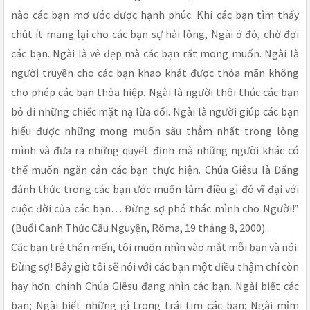
nào các bạn mơ ước được hạnh phúc. Khi các bạn tìm thấy
chút ít mang lại cho các bạn sự hài lòng, Ngài ở đó, chờ đợi
các bạn. Ngài là vẻ đẹp mà các bạn rất mong muốn. Ngài là
người truyền cho các bạn khao khát được thỏa mãn không
cho phép các bạn thỏa hiệp. Ngài là người thôi thúc các bạn
bỏ đi những chiếc mặt nạ lừa dối. Ngài là người giúp các bạn
hiểu được những mong muốn sâu thẳm nhất trong lòng
mình và đưa ra những quyết định mà những người khác có
thể muốn ngăn cản các bạn thực hiện. Chúa Giêsu là Đấng
đánh thức trong các bạn ước muốn làm điều gì đó vĩ đại với
cuộc đời của các bạn… Đừng sợ phó thác mình cho Người!”
(Buổi Canh Thức Cầu Nguyện, Rôma, 19 tháng 8, 2000).
Các bạn trẻ thân mến, tôi muốn nhìn vào mắt mỗi bạn và nói:
Đừng sợ! Bây giờ tôi sẽ nói với các bạn một điều thậm chí còn
hay hơn: chính Chúa Giêsu đang nhìn các bạn. Ngài biết các
bạn; Ngài biết những gì trong trái tim các bạn; Ngài mỉm