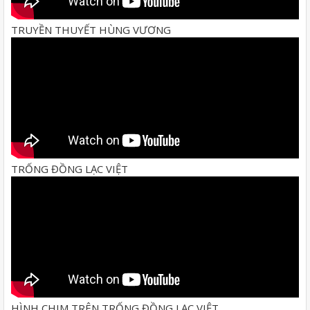
TRUYỀN THUYẾT HÙNG VƯƠNG
TRỐNG ĐỒNG LẠC VIỆT
HÌNH CHIM TRÊN TRỐNG ĐỒNG LẠC VIỆT