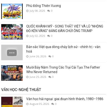
Phù Đổng Thiên Vương
July 08, 2026
0
QUỐC KHÁNH MỸ - SONG THẤT VIỆT VÀ LŨ "NHỘNG
ĐỎ KÉN VÀNG" ĐĂNG ĐÀN CHỬI ÔNG TRUMP
July 02, 2026
0
Bản sắc Việt qua dòng chảy lịch sử - chính trị - văn
hoá
June 26, 2026
0
Mười Bảy Năm Trong Các Trại Cải Tạo.The Father
Who Never Returned
June 25, 2026
0
VĂN HỌC-NGHỆ THUẬT
Văn học hải ngoại: giai đoạn hình thành, 1980–1986
August 05, 2026
0