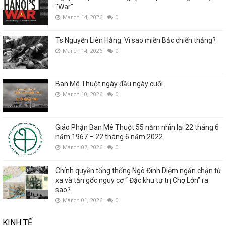
"War"
March 14, 2026
0
Ts Nguyễn Liên Hằng: Vì sao miền Bắc chiến thắng?
March 14, 2026
0
Ban Mê Thuột ngày đầu ngày cuối
March 10, 2026
0
Giáo Phận Ban Mê Thuột 55 năm nhìn lại 22 tháng 6
năm 1967 – 22 tháng 6 năm 2022
March 07, 2026
0
Chính quyền tổng thống Ngô Đình Diệm ngăn chận từ
xa và tận gốc nguy cơ “ Đặc khu tự trị Chợ Lớn” ra
sao?
March 01, 2026
0
KINH TẾ