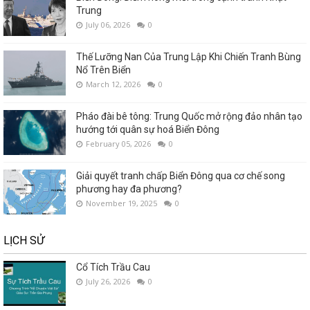
Trung
July 06, 2026
0
Thế Lưỡng Nan Của Trung Lập Khi Chiến Tranh Bùng
Nổ Trên Biển
March 12, 2026
0
Pháo đài bê tông: Trung Quốc mở rộng đảo nhân tạo
hướng tới quân sự hoá Biển Đông
February 05, 2026
0
Giải quyết tranh chấp Biển Đông qua cơ chế song
phương hay đa phương?
November 19, 2025
0
LỊCH SỬ
Cổ Tích Trầu Cau
July 26, 2026
0