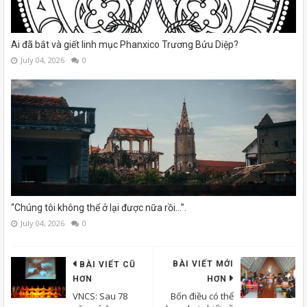
Ai đã bắt và giết linh mục Phanxico Trương Bửu Diệp?
July 04, 2026
0
“Chúng tôi không thể ở lại được nữa rồi...”.
July 04, 2026
0
BÀI VIẾT MỚI
BÀI VIẾT CŨ
HƠN
HƠN
VNCS: Sau 78
Bốn điều có thể