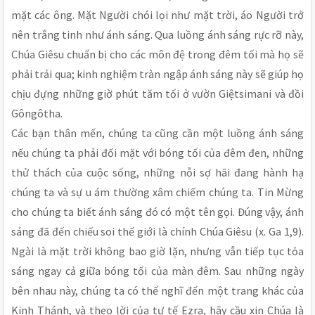
mặt các ông. Mặt Người chói lọi như mặt trời, áo Người trở
nên trắng tinh như ánh sáng. Qua luồng ánh sáng rực rỡ này,
Chúa Giêsu chuẩn bị cho các môn đệ trong đêm tối mà họ sẽ
phải trải qua; kinh nghiệm tràn ngập ánh sáng này sẽ giúp họ
chịu đựng những giờ phút tăm tối ở vườn Giệtsimani và đồi
Gôngôtha.
Các bạn thân mến, chúng ta cũng cần một luồng ánh sáng
nếu chúng ta phải đối mặt với bóng tối của đêm đen, những
thử thách của cuộc sống, những nỗi sợ hãi đang hành hạ
chúng ta và sự u ám thường xâm chiếm chúng ta. Tin Mừng
cho chúng ta biết ánh sáng đó có một tên gọi. Đúng vậy, ánh
sáng đã đến chiếu soi thế giới là chính Chúa Giêsu (x. Ga 1,9).
Ngài là mặt trời không bao giờ lặn, nhưng vẫn tiếp tục tỏa
sáng ngay cả giữa bóng tối của màn đêm. Sau những ngày
bên nhau này, chúng ta có thể nghĩ đến một trang khác của
Kinh Thánh, và theo lời của tư tế Ezra, hãy cầu xin Chúa là