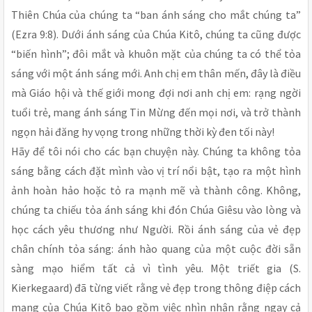
Thiên Chúa của chúng ta “ban ánh sáng cho mắt chúng ta”
(Ezra 9:8). Dưới ánh sáng của Chúa Kitô, chúng ta cũng được
“biến hình”; đôi mắt và khuôn mặt của chúng ta có thể tỏa
sáng với một ánh sáng mới. Anh chị em thân mến, đây là điều
mà Giáo hội và thế giới mong đợi nơi anh chị em: rạng ngời
tuổi trẻ, mang ánh sáng Tin Mừng đến mọi nơi, và trở thành
ngọn hải đăng hy vọng trong những thời kỳ đen tối này!
Hãy để tôi nói cho các bạn chuyện này. Chúng ta không tỏa
sáng bằng cách đặt mình vào vị trí nổi bật, tạo ra một hình
ảnh hoàn hảo hoặc tỏ ra mạnh mẽ và thành công. Không,
chúng ta chiếu tỏa ánh sáng khi đón Chúa Giêsu vào lòng và
học cách yêu thương như Người. Rồi ánh sáng của vẻ đẹp
chân chính tỏa sáng: ánh hào quang của một cuộc đời sẵn
sàng mạo hiểm tất cả vì tình yêu. Một triết gia (S.
Kierkegaard) đã từng viết rằng vẻ đẹp trong thông điệp cách
mạng của Chúa Kitô bao gồm việc nhìn nhận rằng ngay cả