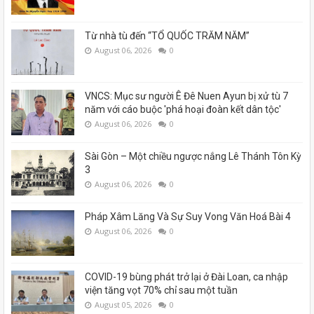
Từ nhà tù đến “TỔ QUỐC TRĂM NĂM”
August 06, 2026
0
VNCS: Mục sư người Ê Đê Nuen Ayun bị xử tù 7
năm với cáo buộc 'phá hoại đoàn kết dân tộc'
August 06, 2026
0
Sài Gòn – Một chiều ngược nắng Lê Thánh Tôn Kỳ
3
August 06, 2026
0
Pháp Xâm Lăng Và Sự Suy Vong Văn Hoá Bài 4
August 06, 2026
0
COVID-19 bùng phát trở lại ở Đài Loan, ca nhập
viện tăng vọt 70% chỉ sau một tuần
August 05, 2026
0