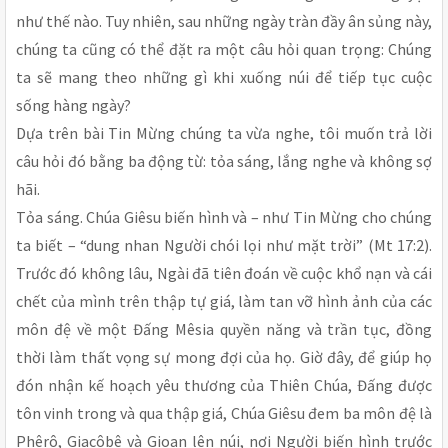
như thế nào. Tuy nhiên, sau những ngày tràn đầy ân sủng này,
chúng ta cũng có thể đặt ra một câu hỏi quan trọng: Chúng
ta sẽ mang theo những gì khi xuống núi để tiếp tục cuộc
sống hàng ngày?
Dựa trên bài Tin Mừng chúng ta vừa nghe, tôi muốn trả lời
câu hỏi đó bằng ba động từ: tỏa sáng, lắng nghe và không sợ
hãi.
Tỏa sáng. Chúa Giêsu biến hình và – như Tin Mừng cho chúng
ta biết – “dung nhan Người chói lọi như mặt trời” (Mt 17:2).
Trước đó không lâu, Ngài đã tiên đoán về cuộc khổ nạn và cái
chết của mình trên thập tự giá, làm tan vỡ hình ảnh của các
môn đệ về một Đấng Mêsia quyền năng và trần tục, đồng
thời làm thất vọng sự mong đợi của họ. Giờ đây, để giúp họ
đón nhận kế hoạch yêu thương của Thiên Chúa, Đấng được
tôn vinh trong và qua thập giá, Chúa Giêsu đem ba môn đệ là
Phêrô, Giacôbê và Gioan lên núi, nơi Người biến hình trước