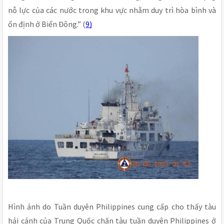
nỗ lực của các nước trong khu vực nhằm duy trì hòa bình và
ổn định ở Biển Đông.” (
9)
Hình ảnh do Tuần duyên Philippines cung cấp cho thấy tàu
hải cảnh của Trung Quốc chặn tàu tuần duyên Philippines ở