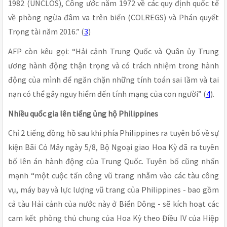
1982 (UNCLOS), Công ước năm 1972 về các quy định quốc tế
về phòng ngừa đâm va trên biển (COLREGS) và Phán quyết
Trọng tài năm 2016.” (
3
)
AFP còn kêu gọi: “Hải cảnh Trung Quốc và Quân ủy Trung
ương hành động thận trọng và có trách nhiệm trong hành
động của mình để ngăn chặn những tính toán sai lầm và tai
nạn có thể gây nguy hiểm đến tính mạng của con người” (
4
).
Nhiều quốc gia lên tiếng ủng hộ Philippines
Chỉ 2 tiếng đồng hồ sau khi phía Philippines ra tuyên bố về sự
kiện Bãi Cỏ Mây ngày 5/8, Bộ Ngoại giao Hoa Kỳ đã ra tuyên
bố lên án hành động của Trung Quốc. Tuyên bố cũng nhấn
mạnh “một cuộc tấn công vũ trang nhằm vào các tàu công
vụ, máy bay và lực lượng vũ trang của Philippines - bao gồm
cả tàu Hải cảnh của nước này ở Biển Đông - sẽ kích hoạt các
cam kết phòng thủ chung của Hoa Kỳ theo Điều IV của Hiệp