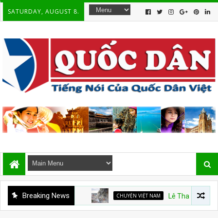
SATURDAY, AUGUST 8.
Breaking News
CHUYỆN VIỆT NAM
Lê Thanh Hải và trách nh