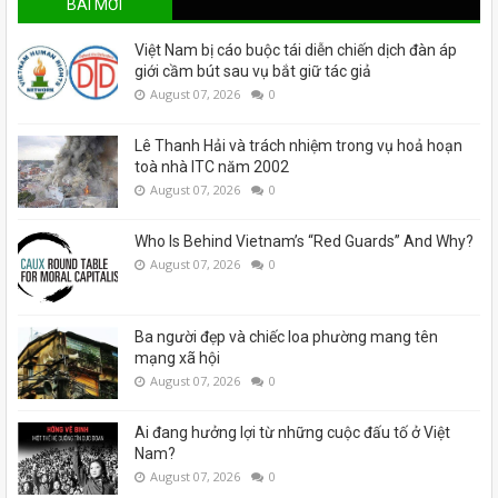
BÀI MỚI
Việt Nam bị cáo buộc tái diễn chiến dịch đàn áp
giới cầm bút sau vụ bắt giữ tác giả
August 07, 2026
0
Lê Thanh Hải và trách nhiệm trong vụ hoả hoạn
toà nhà ITC năm 2002
August 07, 2026
0
Who Is Behind Vietnam’s “Red Guards” And Why?
August 07, 2026
0
Ba người đẹp và chiếc loa phường mang tên
mạng xã hội
August 07, 2026
0
Ai đang hưởng lợi từ những cuộc đấu tố ở Việt
Nam?
August 07, 2026
0