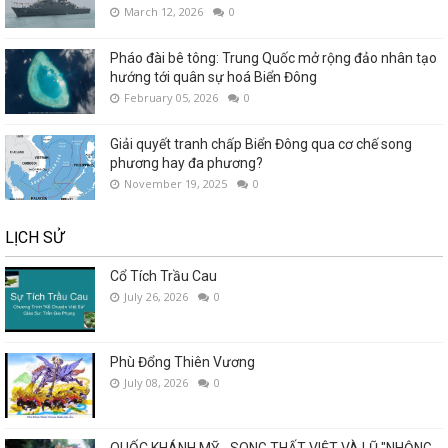
March 12, 2026
0
Pháo đài bê tông: Trung Quốc mở rộng đảo nhân tạo
hướng tới quân sự hoá Biển Đông
February 05, 2026
0
Giải quyết tranh chấp Biển Đông qua cơ chế song
phương hay đa phương?
November 19, 2025
0
LỊCH SỬ
Cổ Tích Trầu Cau
July 26, 2026
0
Phù Đổng Thiên Vương
July 08, 2026
0
QUỐC KHÁNH MỸ - SONG THẤT VIỆT VÀ LŨ "NHỘNG