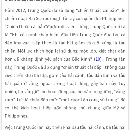
Năm 2012, Trung Quốc đã sử dụng “chiến thuật cải bắp” để
chiếm đoạt Bãi Scarborough từ tay của quân đội Philippines.
“Chiến thuật cải bắp”được một viên tướng Trung Quốc mô tả
là “Khi có tranh chấp biển, đầu tiên Trung Quốc đưa tàu cá
đến khu vực, tiếp theo là tàu hải giám và cuối cùng là tàu
chiến. Mỗi lúc thích hợp lại sử dụng một lớp, xiết chặt dần
hơn để khẳng định yêu sách của Bắc Kinh" (
10)
. Trong lần
này, Trung Quốc đã áp dụng “chiến thuật cải bắp” thông qua
việc triển khai ba lớp, gồm tàu hải cảnh, tàu dân binh và tàu
hải quân ở vòng ngoài trong hoạt động gây hấn này. Tuy
nhiên, họ vẫn giữ cho hoạt động của họ nằm ở ngưỡng “vùng
xám”, tức là chưa đến mức “một cuộc tấn công vũ trang” để
có thể kích hoạt hiệp ước phòng thủ chung giữa Mỹ và
Philippines.
Việc Trung Quốc lần này triển khai sáu tàu hải cảnh, ba tàu hải