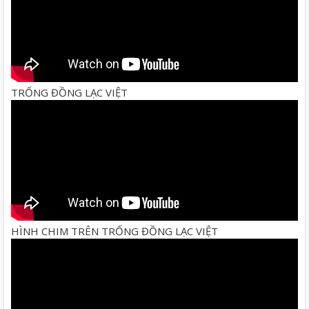
TRỐNG ĐỒNG LẠC VIỆT
HÌNH CHIM TRÊN TRỐNG ĐỒNG LẠC VIỆT