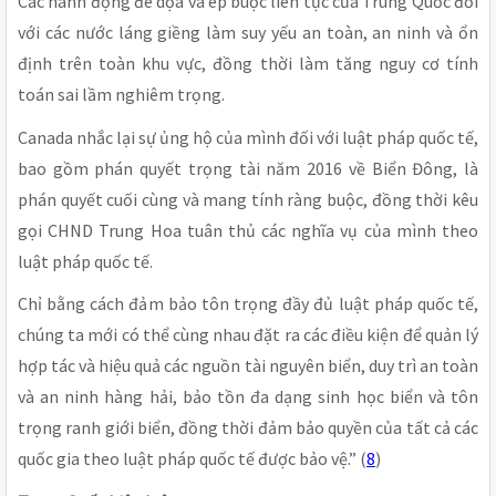
Các hành động đe dọa và ép buộc liên tục của Trung Quốc đối
với các nước láng giềng làm suy yếu an toàn, an ninh và ổn
định trên toàn khu vực, đồng thời làm tăng nguy cơ tính
toán sai lầm nghiêm trọng.
Canada nhắc lại sự ủng hộ của mình đối với luật pháp quốc tế,
bao gồm phán quyết trọng tài năm 2016 về Biển Đông, là
phán quyết cuối cùng và mang tính ràng buộc, đồng thời kêu
gọi CHND Trung Hoa tuân thủ các nghĩa vụ của mình theo
luật pháp quốc tế.
Chỉ bằng cách đảm bảo tôn trọng đầy đủ luật pháp quốc tế,
chúng ta mới có thể cùng nhau đặt ra các điều kiện để quản lý
hợp tác và hiệu quả các nguồn tài nguyên biển, duy trì an toàn
và an ninh hàng hải, bảo tồn đa dạng sinh học biển và tôn
trọng ranh giới biển, đồng thời đảm bảo quyền của tất cả các
quốc gia theo luật pháp quốc tế được bảo vệ.” (
8
)