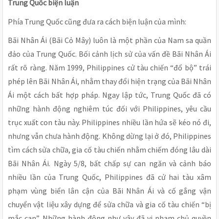
Trung Quốc biện luận
Phía Trung Quốc cũng đưa ra cách biện luận của mình:
Bãi Nhân Ái (Bãi Cỏ Mây) luôn là một phần của Nam sa quần
đảo của Trung Quốc. Bối cảnh lịch sử của vấn đề Bãi Nhân Ái
rất rõ ràng. Năm 1999, Philippines cử tàu chiến “đổ bộ” trái
phép lên Bãi Nhân Ái, nhằm thay đổi hiện trạng của Bãi Nhân
Ái một cách bất hợp pháp. Ngay lập tức, Trung Quốc đã có
những hành động nghiêm túc đối với Philippines, yêu cầu
trục xuất con tàu này. Philippines nhiều lần hứa sẽ kéo nó đi,
nhưng vẫn chưa hành động. Không dừng lại ở đó, Philippines
tìm cách sửa chữa, gia cố tàu chiến nhằm chiếm đóng lâu dài
Bãi Nhân Ái. Ngày 5/8, bất chấp sự can ngăn và cảnh báo
nhiều lần của Trung Quốc, Philippines đã cử hai tàu xâm
phạm vùng biển lân cận của Bãi Nhân Ái và cố gắng vận
chuyển vật liệu xây dựng để sửa chữa và gia cố tàu chiến “bị
mắc cạn”. Những hành động như vậy đã vi phạm chủ quyền