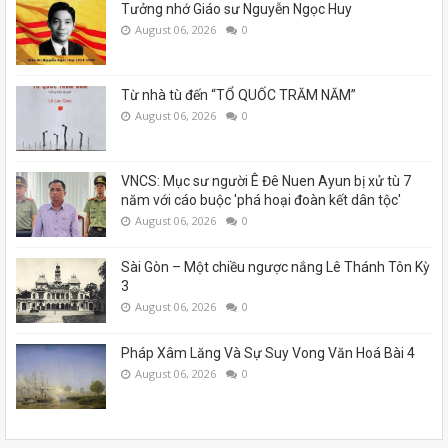
Tưởng nhớ Giáo sư Nguyễn Ngọc Huy
August 06, 2026
0
Từ nhà tù đến “TỔ QUỐC TRĂM NĂM”
August 06, 2026
0
VNCS: Mục sư người Ê Đê Nuen Ayun bị xử tù 7
năm với cáo buộc 'phá hoại đoàn kết dân tộc'
August 06, 2026
0
Sài Gòn – Một chiều ngược nắng Lê Thánh Tôn Kỳ
3
August 06, 2026
0
Pháp Xâm Lăng Và Sự Suy Vong Văn Hoá Bài 4
August 06, 2026
0