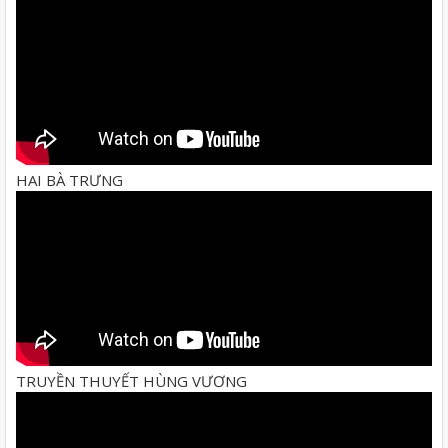
HAI BÀ TRƯNG
TRUYỀN THUYẾT HÙNG VƯƠNG