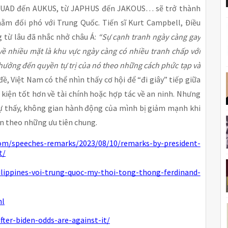
 QUAD đến AUKUS, từ JAPHUS đến JAKOUS… sẽ trở thành
hằm đối phó với Trung Quốc. Tiến sĩ Kurt Campbell, Điều
g từ lâu đã nhắc nhở châu Á:
“Sự cạnh tranh ngày càng gay
về nhiều mặt là khu vực ngày càng có nhiều tranh chấp với
 hưởng đến quyền tự trị của nó theo những cách phức tạp và
ề, Việt Nam có thể nhìn thấy cơ hội để “đi giây” tiếp giữa
kiện tốt hơn về tài chính hoặc hợp tác về an ninh. Nhưng
 tự thấy, không gian hành động của mình bị giảm mạnh khi
ân theo những ưu tiên chung.
oom/speeches-remarks/2023/08/10/remarks-by-president-
t/
ilippines-voi-trung-quoc-my-thoi-tong-thong-ferdinand-
ml
after-biden-odds-are-against-it/