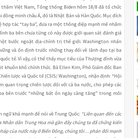
và thăm Việt Nam, Tổng thống Biden hôm 18/8 đã tổ chức
i đồng minh châu Á, đó là Nhật Bản và Hàn Quốc. Mục đích
hệ hợp tác “tay ba”, đưa ra một thông điệp mạnh mẽ nhắm
ỉnh ba bên chưa từng có này được giới quan sát đánh giá
 một bước ngoặt địa-chính trị thế giới. Washington nhấn
ng và ổn định trước những thay đổi về lãnh đạo tại ba
uốc tế. Vì vậy, có thể thấy mục tiêu của Thượng đỉnh vừa
một khuôn khổ chính thức. Bà Ellen Kim, Phó Giám đốc Ban
hiến lược và Quốc tế (CSIS/ Washington), nhận định: “Hội
m quan trọng chiến lược đối với cả ba nước, cho phép các
ba bên trước “những bất ổn ngày càng tăng” trong môi
ôn ngữ khá mạnh để nói về Trung Quốc:
“Liên quan đến các
 Nhân dân Trung Hoa mà gần đây chúng ta đã chứng kiến
 pháp của nước này ở Biển Đông, chúng tôi… phản đối mạnh