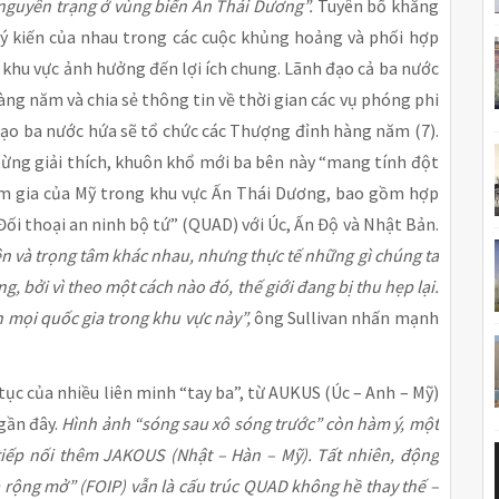
nguyên trạng ở vùng biển Ấn Thái Dương”.
Tuyên bố khẳng
 kiến của nhau trong các cuộc khủng hoảng và phối hợp
a khu vực ảnh hưởng đến lợi ích chung. Lãnh đạo cả ba nước
àng năm và chia sẻ thông tin về thời gian các vụ phóng phi
đạo ba nước hứa sẽ tổ chức các Thượng đỉnh hàng năm (7).
từng giải thích, khuôn khổ mới ba bên này “mang tính đột
am gia của Mỹ trong khu vực Ấn Thái Dương, bao gồm hợp
ối thoại an ninh bộ tứ” (QUAD) với Úc, Ấn Độ và Nhật Bản.
n và trọng tâm khác nhau, nhưng thực tế những gì chúng ta
, bởi vì theo một cách nào đó, thế giới đang bị thu hẹp lại.
 mọi quốc gia trong khu vực này”,
ông Sullivan nhấn mạnh
tục của nhiều liên minh “tay ba”, từ AUKUS (Úc – Anh – Mỹ)
gần đây.
Hình ảnh “sóng sau xô sóng trước” còn hàm ý, một
tiếp nối thêm JAKOUS (Nhật – Hàn – Mỹ). Tất nhiên, động
 rộng mở” (FOIP) vẫn là cấu trúc QUAD không hề thay thế –