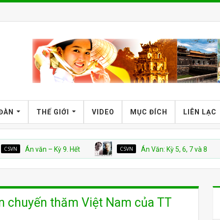
 ĐÀN
THẾ GIỚI
VIDEO
MỤC ĐÍCH
LIÊN LẠC
Án văn – Kỳ 9. Hết
CSVN
Án Văn: Kỳ 5, 6, 7 và 8
ến chuyến thăm Việt Nam của TT