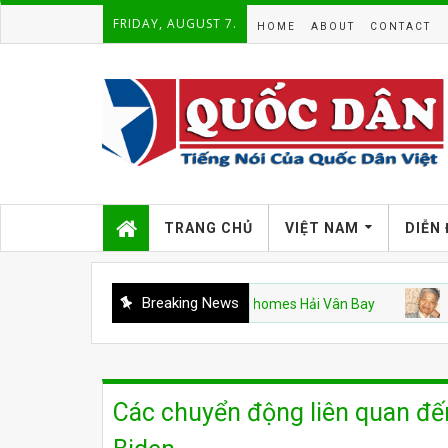
FRIDAY, AUGUST 7.
HOME
ABOUT
CONTACT
TRANG CHỦ
VIỆT NAM
DIỄN
Breaking News
Hàng Không Mẫu Hạm Mỹ và Vinhomes Hải Vân Bay
CSVN
Các chuyển động liên quan đ