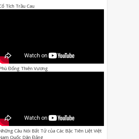
Cổ Tích Trầu Cau
Phù Đổng Thiên Vương
Những Câu Nói Bất Tử của Các Bậc Tiên Liệt Việt
Nam Quốc Dân Đảng