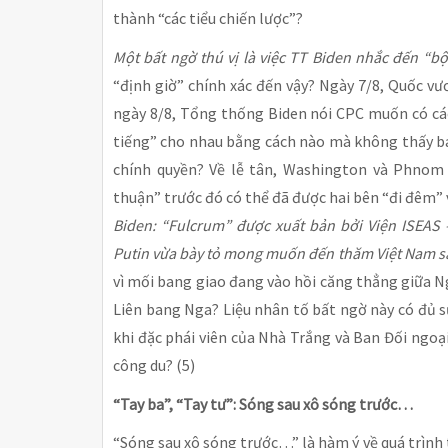
thành “các tiểu chiến lược”?
Một bất ngờ thú vị là việc TT Biden nhắc đến “b
“định giờ” chính xác đến vậy? Ngày 7/8, Quốc 
ngày 8/8, Tổng thống Biden nói CPC muốn có cá
tiếng” cho nhau bằng cách nào mà không thấy báo
chính quyền? Về lễ tân, Washington và Phnom
thuận” trước đó có thể đã được hai bên “đi đêm”
Biden: “Fulcrum” được xuất bản bởi Viện ISEAS 
Putin vừa bày tỏ mong muốn đến thăm Việt Nam sa
vì mối bang giao đang vào hồi căng thẳng giữa N
Liên bang Nga? Liệu nhân tố bất ngờ này có đủ 
khi đặc phái viên của Nhà Trắng và Ban Đối ngoạ
công du? (5)
“Tay ba”, “Tay tư”: Sóng sau xô sóng trước…
“Sóng sau xô sóng trước…” là hàm ý về quá trình t