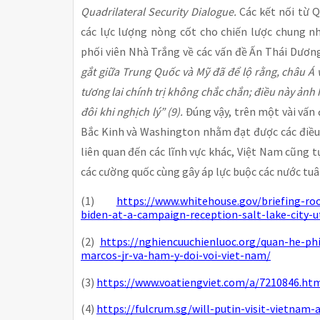
Quadrilateral Security Dialogue.
Các kết nối từ
các lực lượng nòng cốt cho chiến lược chung n
phối viên Nhà Trắng về các vấn đề Ấn Thái Dươn
gắt giữa Trung Quốc và Mỹ đã để lộ rằng, châu Á 
tương lai chính trị không chắc chắn; điều này ảnh
đôi khi nghịch lý” (9).
Đúng vậy, trên một vài vấn đ
Bắc Kinh và Washington nhằm đạt được các điều 
liên quan đến các lĩnh vực khác, Việt Nam cũng
các cường quốc cùng gây áp lực buộc các nước tu
(1)
https://www.whitehouse.gov/briefing-r
biden-at-a-campaign-reception-salt-lake-city-u
(2)
https://nghiencuuchienluoc.org/quan-he-ph
marcos-jr-va-ham-y-doi-voi-viet-nam/
(3)
https://www.voatiengviet.com/a/7210846.ht
(4)
https://fulcrum.sg/will-putin-visit-vietnam-