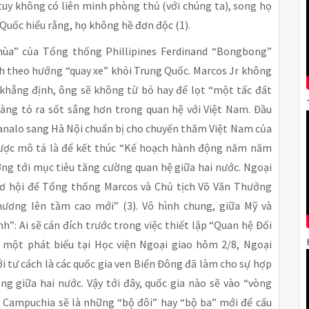
uy không có liên minh phòng thủ (với chúng ta), song họ
uốc hiểu rằng, họ không hề đơn độc (1).
 mùa” của Tổng thống Phillipines Ferdinand “Bongbong”
ch theo hướng “quay xe” khỏi Trung Quốc. Marcos Jr không
 khẳng định, ông sẽ không từ bỏ hay để lọt “một tấc đất
 càng tỏ ra sốt sắng hơn trong quan hệ với Việt Nam. Đầu
analo sang Hà Nội chuẩn bị cho chuyến thăm Việt Nam của
ược mô tả là để kết thúc “Kế hoạch hành động năm năm
ướng tới mục tiêu tăng cường quan hệ giữa hai nước. Ngoại
cơ hội để Tổng thống Marcos và Chủ tịch Võ Văn Thưởng
ương lên tầm cao mới” (3). Vô hình chung, giữa Mỹ và
h”: Ai sẽ cán đích trước trong việc thiết lập “Quan hệ Đối
 một phát biểu tại Học viện Ngoại giao hôm 2/8, Ngoại
ới tư cách là các quốc gia ven Biển Đông đã làm cho sự hợp
g giữa hai nước. Vậy tới đây, quốc gia nào sẽ vào “vòng
y Campuchia sẽ là những “bộ đôi” hay “bộ ba” mới để cấu