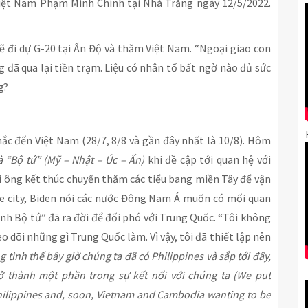
ệt Nam Phạm Minh Chính tại Nhà Trắng ngày 12/5/2022.
sẽ đi dự G-20 tại Ấn Độ và thăm Việt Nam. “Ngoại giao con
 đã qua lại tiền trạm. Liệu có nhân tố bất ngờ nào đủ sức
g?
ắc đến Việt Nam (28/7, 8/8 và gần đây nhất là 10/8). Hôm
à “Bộ tứ” (Mỹ – Nhật – Úc – Ấn)
khi đề cập tới quan hệ với
i ông kết thúc chuyến thăm các tiểu bang miền Tây để vận
ake city, Biden nói các nước Đông Nam Á muốn có mối quan
inh Bộ tứ” đã ra đời để đối phó với Trung Quốc. “Tôi không
dõi những gì Trung Quốc làm. Vì vậy, tôi đã thiết lập nên
 tình thế bây giờ chúng ta đã có Philippines và sắp tới đây,
 thành một phần trong sự kết nối với chúng ta (We put
hilippines and, soon, Vietnam and Cambodia wanting to be