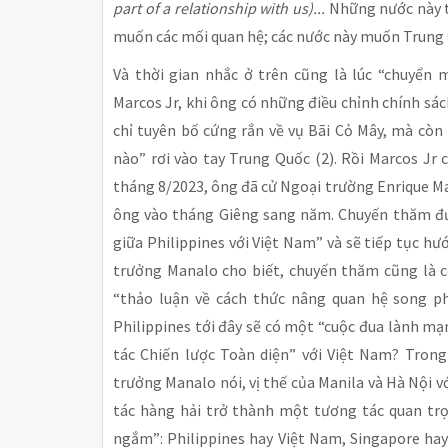
part of a relationship with us)...
Những nước này t
muốn các mối quan hệ; các nước này muốn Trung Q
Và thời gian nhắc ở trên cũng là lúc “chuyển
Marcos Jr, khi ông có những điều chỉnh chính sá
chỉ tuyên bố cứng rắn về vụ Bãi Cỏ Mây, mà còn
nào” rơi vào tay Trung Quốc (2). Rồi Marcos Jr
tháng 8/2023, ông đã cử Ngoại trường Enrique M
ông vào tháng Giêng sang năm. Chuyến thăm đ
giữa Philippines với Việt Nam” và sẽ tiếp tục h
trưởng Manalo cho biết, chuyến thăm cũng là 
“thảo luận về cách thức nâng quan hệ song ph
Philippines tới đây sẽ có một “cuộc đua lành mạn
tác Chiến lược Toàn diện” với Việt Nam? Trong
trưởng Manalo nói, vị thế của Manila và Hà Nội v
tác hàng hải trở thành một tương tác quan trọn
ngắm”: Philippines hay Việt Nam, Singapore ha