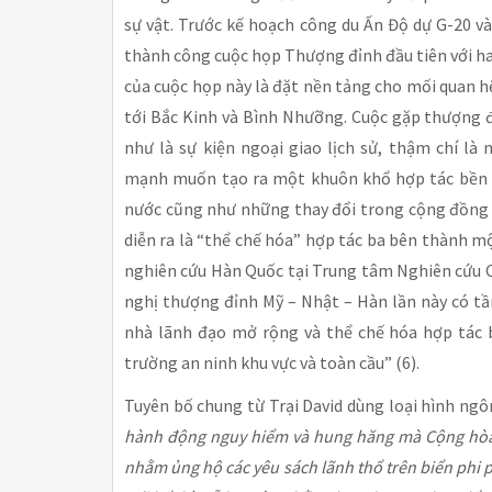
sự vật. Trước kế hoạch công du Ấn Độ dự G-20 
thành công cuộc họp Thượng đỉnh đầu tiên với ha
của cuộc họp này là đặt nền tảng cho mối quan 
tới Bắc Kinh và Bình Nhưỡng. Cuộc gặp thượng đ
như là sự kiện ngoại giao lịch sử, thậm chí là
mạnh muốn tạo ra một khuôn khổ hợp tác bền vữ
nước cũng như những thay đổi trong cộng đồng q
diễn ra là “thể chế hóa” hợp tác ba bên thành 
nghiên cứu Hàn Quốc tại Trung tâm Nghiên cứu C
nghị thượng đỉnh Mỹ – Nhật – Hàn lần này có tầ
nhà lãnh đạo mở rộng và thể chế hóa hợp tác 
trường an ninh khu vực và toàn cầu” (6).
Tuyên bố chung từ Trại David dùng loại hình ng
hành động nguy hiểm và hung hăng mà Cộng hòa
nhằm ủng hộ các yêu sách lãnh thổ trên biển phi