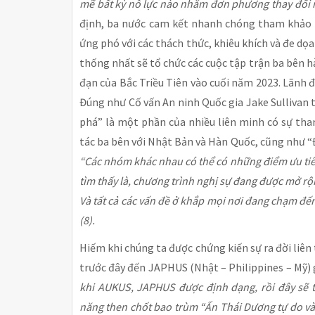
mẽ bất kỳ nỗ lực nào nhằm đơn phương thay đổi 
định, ba nước cam kết nhanh chóng tham khảo ý
ứng phó với các thách thức, khiêu khích và đe dọ
thống nhất sẽ tổ chức các cuộc tập trận ba bên h
đạn của Bắc Triều Tiên vào cuối năm 2023. Lãnh 
Đúng như Cố vấn An ninh Quốc gia Jake Sullivan 
phá” là một phần của nhiều liên minh có sự th
tác ba bên với Nhật Bản và Hàn Quốc, cũng như “Đ
“Các nhóm khác nhau có thể có những điểm ưu tiê
tìm thấy là, chương trình nghị sự đang được mở rộng
Và tất cả các vấn đề ở khắp mọi nơi đang chạm đến
(8).
Hiếm khi chúng ta được chứng kiến sự ra đời liên 
trước đây đến JAPHUS (Nhật – Philippines – Mỹ) 
khi AUKUS, JAPHUS được định dạng, rồi đây sẽ 
năng then chốt bao trùm “Ấn Thái Dương tự do và