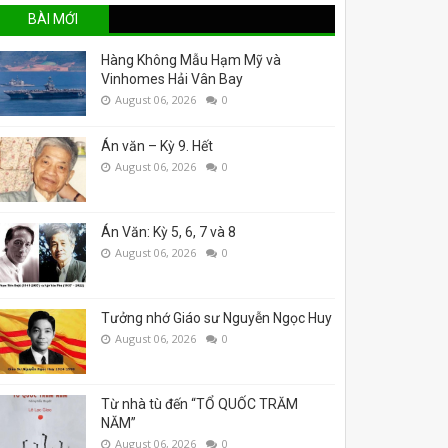
BÀI MỚI
Hàng Không Mẫu Hạm Mỹ và
Vinhomes Hải Vân Bay
August 06, 2026
0
Án văn – Kỳ 9. Hết
August 06, 2026
0
Án Văn: Kỳ 5, 6, 7 và 8
August 06, 2026
0
Tưởng nhớ Giáo sư Nguyễn Ngọc Huy
August 06, 2026
0
Từ nhà tù đến “TỔ QUỐC TRĂM
NĂM”
August 06, 2026
0