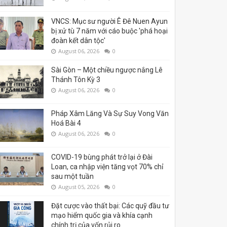
VNCS: Mục sư người Ê Đê Nuen Ayun
bị xử tù 7 năm với cáo buộc 'phá hoại
đoàn kết dân tộc'
August 06, 2026
0
Sài Gòn – Một chiều ngược nắng Lê
Thánh Tôn Kỳ 3
August 06, 2026
0
Pháp Xâm Lăng Và Sự Suy Vong Văn
Hoá Bài 4
August 06, 2026
0
COVID-19 bùng phát trở lại ở Đài
Loan, ca nhập viện tăng vọt 70% chỉ
sau một tuần
August 05, 2026
0
Đặt cược vào thất bại: Các quỹ đầu tư
mạo hiểm quốc gia và khía cạnh
chính trị của vốn rủi ro