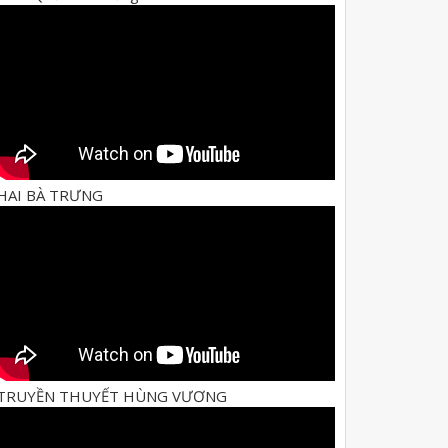
HAI BÀ TRƯNG
TRUYỀN THUYẾT HÙNG VƯƠNG