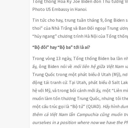
Tổng thống Hoa Kỳ Joe Biden đón Thủ tướng Vi
Photo US Embassy in Hanoi.
Tin tức cho hay, trung tuần tháng 9, ông Biden 
thoi” của Nhà Trắng và Ban Đối ngoại Trung ương
“hủy ngang” chương trình Hà Nội của Tổng thốn
“Bộ đôi” hay “Bộ ba” tới là ai?
Trong vòng 13 ngày, Tổng thống Biden ba lần nh
ấy, ông Biden nói về
mối liên hệ giữa Việt Nam v
Trung Quốc trong một phát biểu ở Utah (Mỹ), nơ
động tái tranh cử. Tại Utah, phát biểu ở Salt L
hệ với Mỹ, và trong bối cảnh mới ấy, một “Liên m
muốn làm tổn thương Trung Quốc, nhưng tôi theo 
một cấu trúc gọi là “Bộ tứ” (QUAD).
Hãy hình dung
thêm cả Việt Nam lẫn Campuchia cũng muốn trở
ourselves in a position where now we have the P