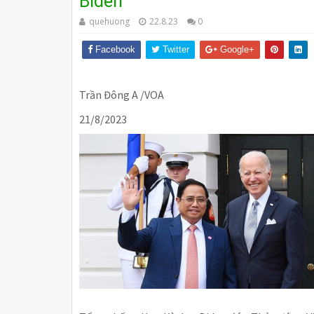
Biden
quehuong
22.8.23
0
Facebook
Twitter
Google+
Trần Đông A /VOA
21/8/2023