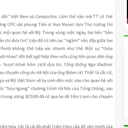
ộ đôi” Việt Nam và Campuchia.
Làm thế nào mà TT có thể
vương CPC sắc phong Tiến sĩ Hun Manet làm Thủ tướng thì
c mối quan hệ với Mỹ. Trong vòng một ngày, hai bên “bắn
 chí đưa tin? Liệu đã có liên lạc “ngầm” nào đấy giữa hai
 Penh không thể tiếp xúc nhanh như thế. Một sự “thỏa
 với nhau?
Rồi bất ngờ tiếp theo nữa cũng liên quan đến ông
– Yusof Ishak hôm 14/8 đưa tin, Tổng thống Nga Vladimir
u chuyến công du Hà Nội của ông Biden (4)
. Thật là cắc cớ,
ga và Mỹ. Việt Nam sẽ hy sinh đến mức nào cho quan hệ với
sức “hủy ngang” chương trình Hà Nội của Tổng thống, sau
i trung ương ĐCSVN đã có qua lại để tiền trạm cho chuyến
iến hóa, tức là cái đà phát triển theo cấp độ văn minh của