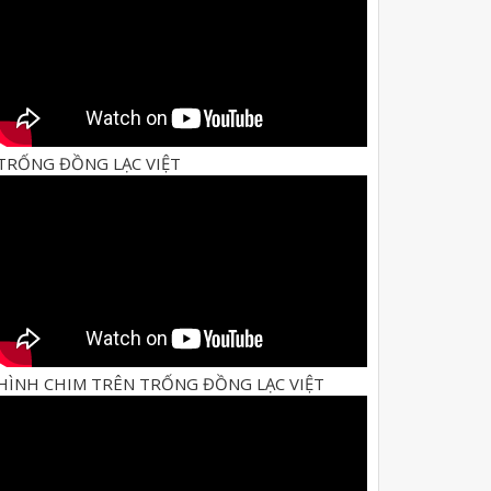
TRỐNG ĐỒNG LẠC VIỆT
HÌNH CHIM TRÊN TRỐNG ĐỒNG LẠC VIỆT