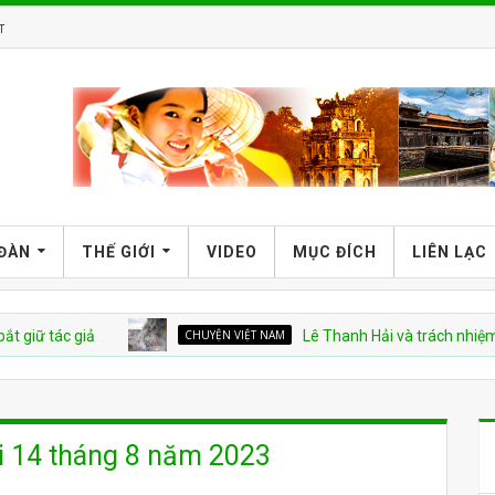
T
 ĐÀN
THẾ GIỚI
VIDEO
MỤC ĐÍCH
LIÊN LẠC
ác giả
CHUYỆN VIỆT NAM
Lê Thanh Hải và trách nhiệm trong 
i 14 tháng 8 năm 2023