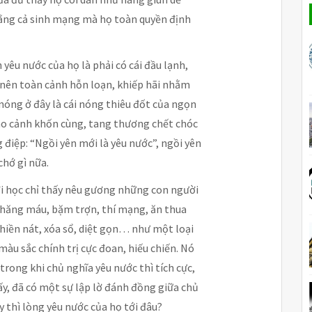
bằng cả sinh mạng mà họ toàn quyền định
h yêu nước của họ là phải có cái đầu lạnh,
 nên toàn cảnh hỗn loạn, khiếp hãi nhằm
 nóng ở đây là cái nóng thiêu đốt của ngọn
vào cảnh khốn cùng, tang thương chết chóc
 điệp: “Ngồi yên mới là yêu nước”, ngồi yên
chớ gì nữa.
đi học chỉ thấy nêu gương những con người
ẻ hăng máu, bặm trợn, thí mạng, ăn thua
hiền nát, xóa sổ, diệt gọn… như một loại
màu sắc chính trị cực đoan, hiếu chiến. Nó
trong khi chủ nghĩa yêu nước thì tích cực,
ấy, đã có một sự lập lờ đánh đồng giữa chủ
y thì lòng yêu nước của họ tới đâu?