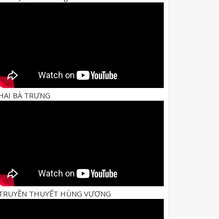
HAI BÀ TRƯNG
TRUYỀN THUYẾT HÙNG VƯƠNG