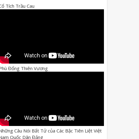
Cổ Tích Trầu Cau
Phù Đổng Thiên Vương
Những Câu Nói Bất Tử của Các Bậc Tiên Liệt Việt
Nam Quốc Dân Đảng