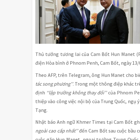
Thủ tướng tương lai của Cam Bốt Hun Manet (P
điện Hòa bình ở Phnom Penh, Cam Bốt, ngày 13/
Theo AFP, trên Telegram, ông Hun Manet cho bi
tác song phương’’
. Trong một thông điệp khác tr
định
‘‘lập trường không thay đổi’’
của Phnom Pen
thiệp vào công việc nội bộ của Trung Quốc, ngụ ý
Tạng.
Nhật báo Anh ngữ Khmer Times tại Cam Bốt ghi
ngoài cao cấp nhất’’
đến Cam Bốt sau cuộc bầu cử
cuộc gặp Hun Manet, ngoại trưởng Trung Quốc