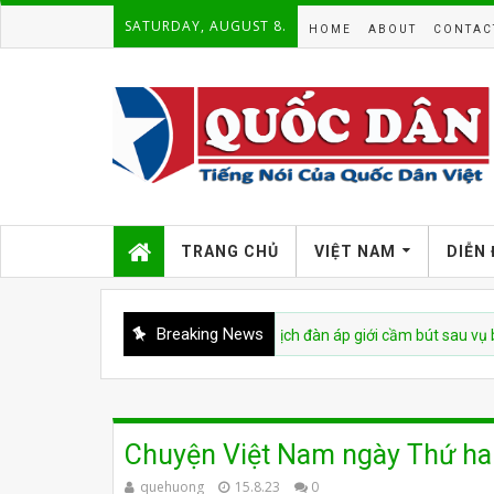
SATURDAY, AUGUST 8.
HOME
ABOUT
CONTAC
TRANG CHỦ
VIỆT NAM
DIỄN
Breaking News
 Nam bị cáo buộc tái diễn chiến dịch đàn áp giới cầm bút sau vụ bắt giữ t
Chuyện Việt Nam ngày Thứ ha
quehuong
15.8.23
0