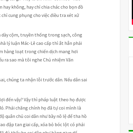
ân hay không, hay chỉ chia chác cho bọn đồ
c chỉ cung phụng cho việc điều tra xét xử
h dày cộm, truyền thống trong sạch, công
nhà lý luận Mác-Lê cao cấp thì ắt hẳn phải
ám hàng loạt trong chiến dịch mang hơi
hiểu ra sao mà tôi nghe Chủ nhiệm Văn
i, chúng ta nhận lỗi trước dân. Nếu dân sai
 lợi đến vậy? Vậy thì pháp luật theo họ được
 đó. Phải chăng chính họ đã tự coi mình là
 độ quân chủ coi dân như bầy nô lệ để tha hồ
 rao đập tan giai cấp, xóa bỏ bóc lột có phải
đã đủ thấy họ coi dân như hàng giun dế