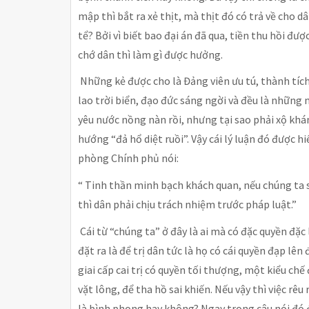
mập thì bắt ra xẻ thịt, mà thịt đó có trả về cho d
tể? Bởi vì biết bao đại án đã qua, tiền thu hồi đượ
chớ dân thì làm gì được hưởng.
Những kẻ được cho là Đảng viên ưu tú, thành tíc
lao trời biển, đạo đức sáng ngời và đều là những 
yêu nước nồng nàn rồi, nhưng tại sao phải xộ kh
hướng “đả hổ diệt ruồi”. Vậy cái lý luận đó được 
phòng Chính phủ nói:
“ Tinh thần minh bạch khách quan, nếu chúng ta sa
thì dân phải chịu trách nhiệm trước pháp luật.”
Cái từ “chúng ta” ở đây là ai mà có đặc quyền đặc
đặt ra là để trị dân tức là họ có cái quyền đạp lên
giai cấp cai trị có quyền tối thượng, một kiểu chế
vặt lông, để tha hồ sai khiến. Nếu vậy thì việc rêu
là bình phong hay không? Ngay trong câu nói đó 