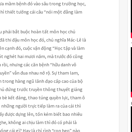
đưa mầm bệnh đó vào sâu trong trường học,
 thì thiết tưởng cái câu “nói một đằng làm
u phải bắt buộc hoàn tất môn học chủ
đã thi đậu môn học đó, chủ nghĩa Mác-Lê là
Bên cạnh đó, cuộc vận động “Học tập và làm
ót nghét hai mươi năm, mà trước đó cũng
 rồi, nhưng các căn bệnh “hữu danh vô
 quyền” vẫn đua nhau nở rộ. Sự tham lam,
ính trong hàng ngũ lãnh đạo cấp cao của bộ
 phủ đứng trước truyền thông thuyết giảng
ập bè kết đảng, thao túng quyền lực, tham ô
những người trực tiếp làm ra của cải thì
ấy được dựng lên, tốn kém biết bao nhiêu
nghe, không ai chịu làm thì đó có phải là
ống cái gì? Hay là chỉ rình “con heo” nào