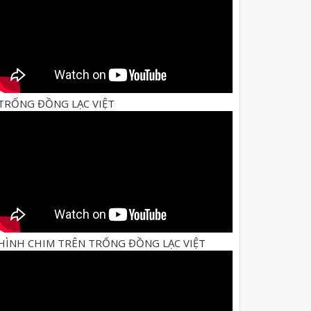
TRỐNG ĐỒNG LẠC VIỆT
HÌNH CHIM TRÊN TRỐNG ĐỒNG LẠC VIỆT