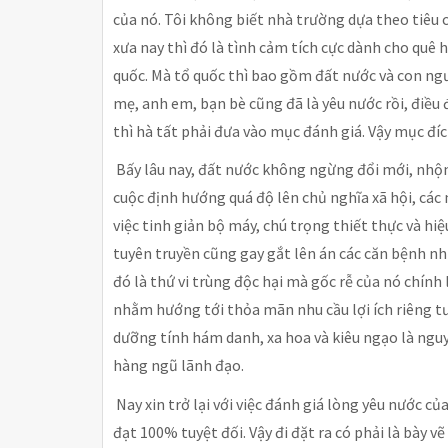
của nó. Tôi không biết nhà trường dựa theo tiêu 
xưa nay thì đó là tình cảm tích cực dành cho quê 
quốc. Mà tổ quốc thì bao gồm đất nước và con ngư
mẹ, anh em, bạn bè cũng đã là yêu nước rồi, điều 
thì hà tất phải đưa vào mục đánh giá. Vậy mục đích
Bấy lâu nay, đất nước không ngừng đổi mới, nhộn
cuộc định hướng quá độ lên chủ nghĩa xã hội, các
việc tinh giản bộ máy, chú trọng thiết thực và hi
tuyên truyền cũng gay gắt lên án các căn bệnh như
đó là thứ vi trùng độc hại mà gốc rễ của nó chính
nhằm hướng tới thỏa mãn nhu cầu lợi ích riêng tư;
dưỡng tính hám danh, xa hoa và kiêu ngạo là nguy
hàng ngũ lãnh đạo.
Nay xin trở lại với việc đánh giá lòng yêu nước c
đạt 100% tuyệt đối. Vậy đi đặt ra có phải là bày 