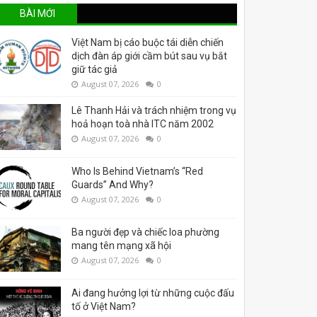
BÀI MỚI
Việt Nam bị cáo buộc tái diễn chiến
dịch đàn áp giới cầm bút sau vụ bắt
giữ tác giả
August 07, 2026
0
Lê Thanh Hải và trách nhiệm trong vụ
hoả hoạn toà nhà ITC năm 2002
August 07, 2026
0
Who Is Behind Vietnam’s “Red
Guards” And Why?
August 07, 2026
0
Ba người đẹp và chiếc loa phường
mang tên mạng xã hội
August 07, 2026
0
Ai đang hưởng lợi từ những cuộc đấu
tố ở Việt Nam?