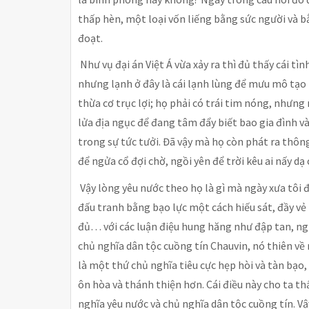
thấp hèn, một loại vốn liếng bằng sức người và 
đoạt.
Như vụ đại án Việt Á vừa xảy ra thì đủ thấy cái tìn
nhưng lạnh ở đây là cái lạnh lùng để mưu mô tạo
thừa cơ trục lợi; họ phải có trái tim nóng, nhưng
lửa địa ngục để đang tâm đẩy biết bao gia đình 
trong sự tức tưởi. Đã vậy mà họ còn phát ra thông
để ngửa cổ đợi chờ, ngồi yên để trời kêu ai nấy dạ 
Vậy lòng yêu nước theo họ là gì mà ngày xưa tôi 
đấu tranh bằng bạo lực một cách hiếu sát, đầy v
đủ… với các luận điệu hung hăng như đập tan, ng
chủ nghĩa dân tộc cuồng tín Chauvin, nó thiên về 
là một thứ chủ nghĩa tiêu cực hẹp hòi và tàn bạo, 
ôn hòa và thánh thiện hơn. Cái điều này cho ta th
nghĩa yêu nước và chủ nghĩa dân tộc cuồng tín. Vậ