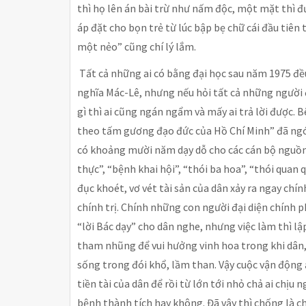
thì họ lên án bài trừ như nấm độc, một mặt thì 
áp đặt cho bọn trẻ từ lúc bập bẹ chữ cái đầu tiên
một nẻo” cũng chí lý lắm.
Tất cả những ai có bằng đại học sau năm 1975 đề
nghĩa Mác-Lê, nhưng nếu hỏi tất cả những người 
gì thì ai cũng ngán ngẩm và mấy ai trả lời được. 
theo tấm gương đạo đức của Hồ Chí Minh” đã ng
có khoảng mười năm dạy dỗ cho các cán bộ nguồn
thực”, “bệnh khai hội”, “thói ba hoa”, “thói quan
đục khoét, vơ vét tài sản của dân xảy ra ngay ch
chính trị. Chính những con người đại diện chính
“lời Bác dạy” cho dân nghe, nhưng việc làm thì l
tham nhũng để vui hưởng vinh hoa trong khi dân, 
sống trong đói khổ, lầm than. Vậy cuộc vận động 
tiền tài của dân để rồi từ lớn tới nhỏ chả ai chịu 
bệnh thành tích hay không. Đã vậy thì chống là ch