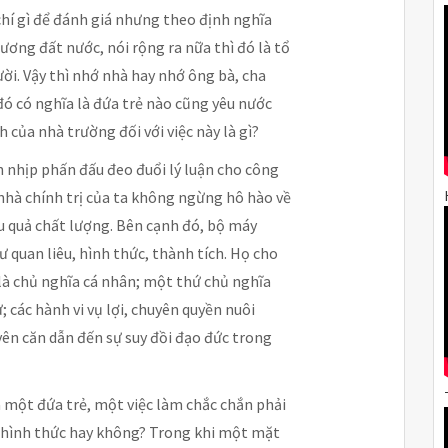
chí gì để đánh giá nhưng theo định nghĩa
hương đất nước, nói rộng ra nữa thì đó là tổ
ời. Vậy thì nhớ nhà hay nhớ ông bà, cha
đó có nghĩa là đứa trẻ nào cũng yêu nước
 của nhà trường đối với việc này là gì?
 nhịp phấn đấu đeo đuổi lý luận cho công
 nhà chính trị của ta không ngừng hô hào về
ệu quả chất lượng. Bên cạnh đó, bộ máy
 quan liêu, hình thức, thành tích. Họ cho
 là chủ nghĩa cá nhân; một thứ chủ nghĩa
 các hành vi vụ lợi, chuyên quyền nuôi
ên căn dẫn đến sự suy đồi đạo đức trong
ủa một đứa trẻ, một việc làm chắc chắn phải
vẽ hình thức hay không? Trong khi một mặt