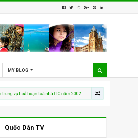
MY BLOG
vụ hoả hoạn toà nhà ITC năm 2002
CHUYỆN VIỆT NAM
Who Is 
Quốc Dân TV