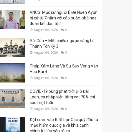
VNCS: Mục sư người Ê Đê Nuen Ayun
bị xử tù 7 năm với cáo buộc 'phá hoại
đoàn kết dân tộc'
August 06, 2026
0
Sài Gòn – Một chiều ngược nắng Lê
Thánh Tôn Kỳ 3
August 06, 2026
0
Pháp Xâm Lăng Và Sự Suy Vong Văn
Hoá Bài 4
August 06, 2026
0
COVID-19 bùng phát trở lại ở Đài
Loan, ca nhập viện tăng vọt 70% chỉ
sau một tuần
August 05, 2026
0
Đặt cược vào thất bại: Các quỹ đầu tư
mạo hiểm quốc gia và khía cạnh
chính trị của vốn rủi ro