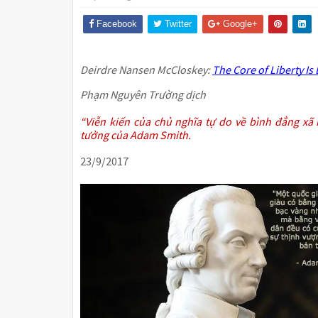
Facebook
Twitter
Google+
Deirdre Nansen McCloskey:
The Core of Liberty Is
Phạm Nguyên Trường dịch
“Viễn kiến của chủ nghĩa tự do về bình đẳng xã 
tưởng của Adam Smith.
23/9/2017