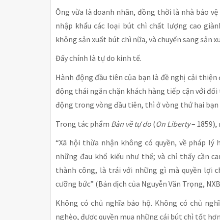
Ông vừa là doanh nhân, đồng thời là nhà bảo vệ 
nhập khẩu các loại bút chì chất lượng cao già
không sản xuất bút chì nữa, và chuyển sang sản x
Đấy chính là tự do kinh tế.
Hành động đầu tiên của bạn là đề nghị cải thiệ
động thái ngăn chặn khách hàng tiếp cận với đối
động trong vòng đầu tiên, thì ở vòng thứ hai bạn 
Trong tác phẩm
Bàn về tự do
(
On Liberty
– 1859), 
“Xã hội thừa nhận không có quyền, về pháp lý 
những đau khổ kiểu như thế; và chỉ thấy cần c
thành công, là trái với những gì mà quyền lợi 
cưỡng bức” (Bản dịch của Nguyễn Văn Trọng, NXB 
Không có chủ nghĩa bảo hộ. Không có chủ nghĩa 
nghèo, được quyền mua những cái bút chì tốt hơn