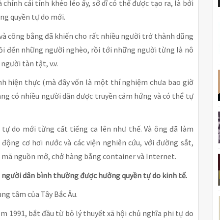
hính cái tính khéo léo ấy, sở dĩ có thể được tạo ra, là bởi
ng quyền tự do mới.
o và công bằng đã khiến cho rất nhiều người trở thành dũng
rồi đến những người nghèo, rồi tới những người từng là nô
người tàn tật, v.v.
nh hiện thực (mà đây vốn là một thí nghiệm chưa bao giờ
càng có nhiều người dân được truyền cảm hứng và có thể tự
a tự do mới từng cất tiếng ca lên như thế. Và ông đã làm
 động cơ hơi nước và các viện nghiên cứu, với đường sắt,
ật mã nguồn mở, chở hàng bằng container và Internet.
 người dân bình thường được hưởng quyền tự do kinh tế.
ung tâm của Tây Bắc Âu.
 1991, bắt đầu từ bỏ lý thuyết xã hội chủ nghĩa phi tự do