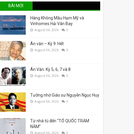
BÀI MỚI
Hàng Không Mẫu Hạm Mỹ và
Vinhomes Hải Vân Bay
August 06, 2026
0
Án văn – Kỳ 9. Hết
August 06, 2026
0
Án Văn: Kỳ 5, 6, 7 và 8
August 06, 2026
0
Tưởng nhớ Giáo sư Nguyễn Ngọc Huy
August 06, 2026
0
Từ nhà tù đến “TỔ QUỐC TRĂM
NĂM”
August 06, 2026
0