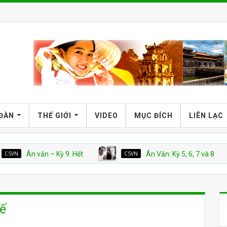
 ĐÀN
THẾ GIỚI
VIDEO
MỤC ĐÍCH
LIÊN LẠC
Án văn – Kỳ 9. Hết
CSVN
Án Văn: Kỳ 5, 6, 7 và 8
tế