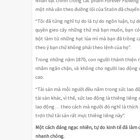
Nhân vật chính trong tác phẩm
Forever Flowing
một nhà văn theo đường lối của Stalin đã chuyển
“Tôi đã từng nghĩ tự do là tự do ngôn luận, tự d
quyền gieo cấy những thứ mà bạn muốn, bạn có
bột làm từ những hạt lúa mì mà bạn đã trồng c
theo ý bạn chứ không phải theo lệnh của họ”.
Trong những năm 1870, con người thánh thiện n
nhằm ngăn chặn, và không cho người lao động ở 
cao.
“Tài sản mà mỗi người đều nằm trong sức lao độn
tài sản khác, vì thế, sức lao động là thiêng liê
lao động… theo cách mà người đó nghĩ là thích 
trợn thứ tài sản rất mực thiêng liêng này”.
Một cách đáng ngạc nhiên, tự do kinh tế đã làm c
nhanh chóng.