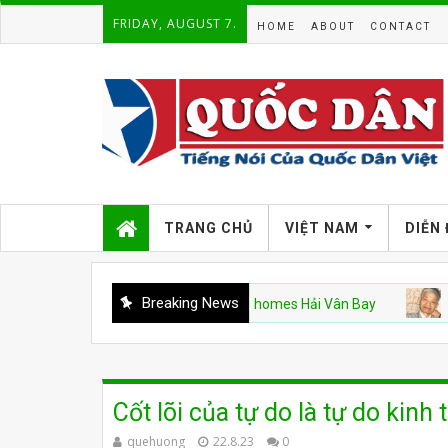
FRIDAY, AUGUST 7.
HOME
ABOUT
CONTACT
TRANG CHỦ
VIỆT NAM
DIỄN
Breaking News
Hàng Không Mẫu Hạm Mỹ và Vinhomes Hải Vân Bay
CSVN
Cốt lõi của tự do là tự do kinh 
quehuong
22.8.23
0