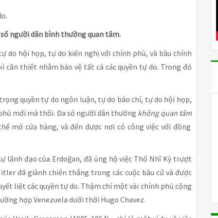
do.
a số người dân bình thường quan tâm.
tự do hội họp, tự do kiến nghị với chính phủ, và bầu chính
kì cần thiết nhằm bảo vệ tất cả các quyền tự do. Trong đó
trọng quyền tự do ngôn luận, tự do báo chí, tự do hội họp,
h phủ mới mà thôi. Đa số người dân thường
không quan tâm
thể mở cửa hàng, và đến được nơi có công việc với đồng
sự lãnh đạo của Erdoğan, đã ủng hộ việc Thổ Nhĩ Kỳ trượt
Hitler đã giành chiến thắng trong các cuộc bầu cử và được
yết liệt các quyền tự do. Thậm chí một vài chính phủ cộng
rường hợp Venezuela dưới thời Hugo Chavez.