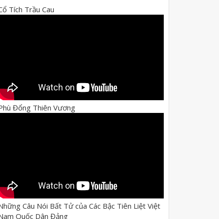
Cổ Tích Trầu Cau
Phù Đổng Thiên Vương
Những Câu Nói Bất Tử của Các Bậc Tiên Liệt Việt
Nam Quốc Dân Đảng