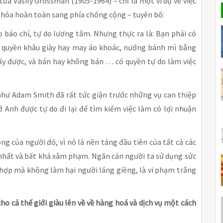
của Vasily Grossman (1905-1964) – chỉ là một ví dụ về việc
 hóa hoàn toàn sang phía chống cộng – tuyên bố:
o báo chí, tự do lương tâm. Nhưng thực ra là: Bạn phải có
 quyền khâu giày hay may áo khoác, nướng bánh mì bằng
ấy được, và bán hay không bán … có quyền tự do làm việc
hư Adam Smith đã rất tức giận trước những vụ can thiệp
Anh được tự do đi lại để tìm kiếm việc làm có lợi nhuận
g của người đó, vì nó là nền tảng đầu tiên của tất cả các
ng nhất và bất khả xâm phạm. Ngăn cản người ta sử dụng sức
hợp mà không làm hại người láng giềng, là vi phạm trắng
ho cả thế giới giàu lên về về hàng hoá và dịch vụ một cách