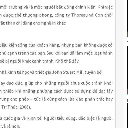
môi trường và là một người bất đồng chính kiến. Khi việc
nh được thế thượng phong, công ty Thoreau và Con thôi
uất than chì dùng cho nghề in khắc.
n điều kiện sống của khách hàng, nhưng bạn không được có
 thủ cạnh tranh của bạn. Sau khi bạn đã làm một loạt hành
sẽ bị người khác cạnh tranh. Khổ thế đấy.
nhà kinh tế học và triết gia John Stuart Mill tuyên bố:
hay đạo đức, giúp cho những người thua cuộc tránh khỏi
an thiệp khi những phương cách được sử dụng để đạt lấy
chung cho phép – tức là dùng cách lừa đảo phản trắc hay
Tri Thức, 2006).
quốc gia về kinh tế. Người tiêu dùng, đặc biệt là người
 và rẻ hơn.