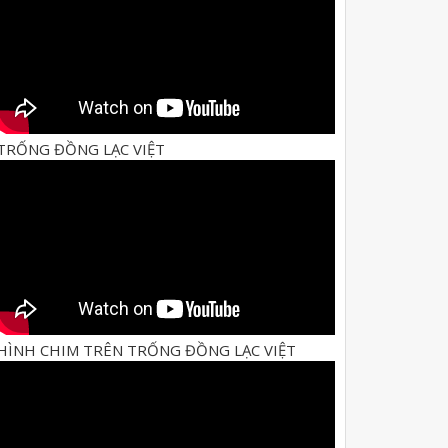
TRỐNG ĐỒNG LẠC VIỆT
HÌNH CHIM TRÊN TRỐNG ĐỒNG LẠC VIỆT