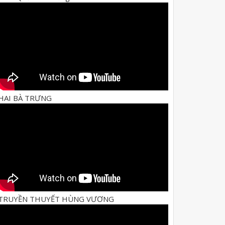
HAI BÀ TRƯNG
TRUYỀN THUYẾT HÙNG VƯƠNG