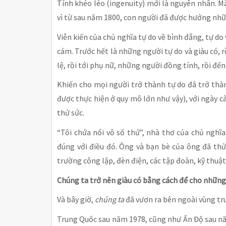
Tính khéo léo (ingenuity) mới là nguyên nhân. Mà c
vì từ sau năm 1800, con người đã được hưởng nhữ
Viễn kiến của chủ nghĩa tự do về bình đẳng, tự d
cảm. Trước hết là những người tự do và giàu có, 
lệ, rồi tới phụ nữ, những người đồng tính, rồi đến 
Khiến cho mọi người trở thành tự do đã trở thà
được thực hiện ở quy mô lớn như vậy), với ngày 
thử sức.
“Tôi chứa nổi vô số thứ”, nhà thơ của chủ nghĩ
đúng với điều đó. Ông và bạn bè của ông đã thử
trường công lập, đèn điện, các tập đoàn, kỹ thu
Chúng ta trở nên giàu có bằng cách để cho những
Và bây giờ,
chúng ta
đã vươn ra bên ngoài vùng tr
Trung Quốc sau năm 1978, cũng như Ấn Độ sau năm