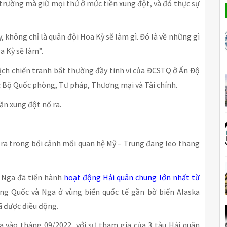
trường mà giữ mọi thứ ở mức tiền xung đột, và đó thực sự
 không chỉ là quân đội Hoa Kỳ sẽ làm gì. Đó là về những gì
 Kỳ sẽ làm”.
ịch chiến tranh bất thường đầy tinh vi của ĐCSTQ ở Ấn Độ
 Bộ Quốc phòng, Tư pháp, Thương mại và Tài chính.
găn xung đột nổ ra.
ra trong bối cảnh mối quan hệ Mỹ – Trung đang leo thang
à Nga đã tiến hành
hoạt động Hải quân chung lớn nhất từ
ng Quốc và Nga ở vùng biển quốc tế gần bờ biển Alaska
ã được điều động.
ra vào tháng 09/2022, với sự tham gia của 3 tàu Hải quân