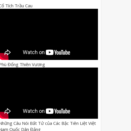
Cổ Tích Trầu Cau
Phù Đổng Thiên Vương
Những Câu Nói Bất Tử của Các Bậc Tiên Liệt Việt
Nam Quốc Dân Đảng