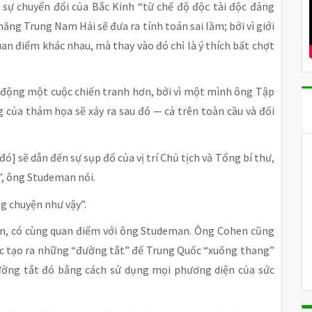
 sự chuyển đổi của Bắc Kinh “từ chế độ độc tài độc đảng
ăng Trung Nam Hải sẽ đưa ra tính toán sai lầm; bởi vì giới
an điểm khác nhau, mà thay vào đó chỉ là ý thích bất chợt
 động một cuộc chiến tranh hơn, bởi vì một mình ông Tập
của thảm họa sẽ xảy ra sau đó — cả trên toàn cầu và đối
ó] sẽ dẫn đến sự sụp đổ của vị trí Chủ tịch và Tổng bí thư,
y”, ông Studeman nói.
g chuyện như vậy”.
n, có cùng quan điểm với ông Studeman. Ông Cohen cũng
iệc tạo ra những “đường tắt” để Trung Quốc “xuống thang”
ường tắt đó bằng cách sử dụng mọi phương diện của sức