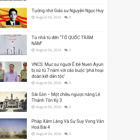
Tưởng nhớ Giáo sư Nguyễn Ngọc Huy
August 06, 2026
0
Từ nhà tù đến “TỔ QUỐC TRĂM
NĂM”
August 06, 2026
0
VNCS: Mục sư người Ê Đê Nuen Ayun
bị xử tù 7 năm với cáo buộc 'phá hoại
đoàn kết dân tộc'
August 06, 2026
0
Sài Gòn – Một chiều ngược nắng Lê
Thánh Tôn Kỳ 3
August 06, 2026
0
Pháp Xâm Lăng Và Sự Suy Vong Văn
Hoá Bài 4
August 06, 2026
0