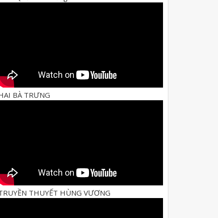
HAI BÀ TRƯNG
TRUYỀN THUYẾT HÙNG VƯƠNG