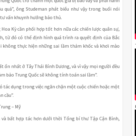
rung Quốc trở thành một quốc gia bị bao vây và phải hành
u quả”, ông Studeman phát biểu như vậy trong buổi nói
 tư vấn khuynh hướng bảo thủ.
 Hoa Kỳ cần phối hợp tốt hơn nữa các chiến lược quân sự,
, từ đó có thể định hình quá trình ra quyết định của Bắc
i không thực hiện những sai lầm thảm khốc và khơi mào
ất ổn nhất ở Tây Thái Bình Dương, và vì vậy mọi người đều
ảm bảo Trung Quốc sẽ không tính toán sai lầm”.
 có tác dụng trong việc ngăn chặn một cuộc chiến hoặc một
n cầu”.
Trung – Mỹ
 và bất hợp tác hơn dưới thời Tổng bí thư Tập Cận Bình,