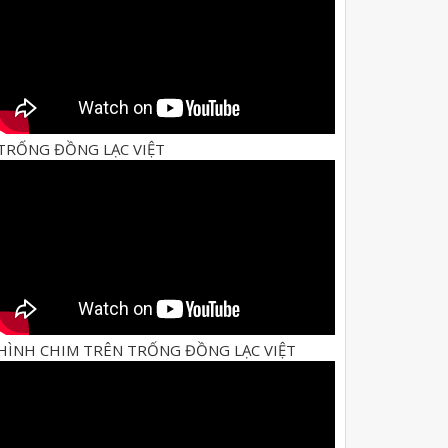
TRỐNG ĐỒNG LẠC VIỆT
HÌNH CHIM TRÊN TRỐNG ĐỒNG LẠC VIỆT