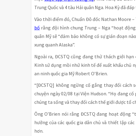
Trung Quốc và 4 tàu Hải quân Nga. Hoa Kỳ đã đáp t
Vào thời điểm đó, Chuẩn Đô đốc Nathan Moore – T
bố
rằng đội hình chung Trung – Nga “hoạt động t
quân Mỹ sẽ “đảm bảo không có sự gián đoạn nào 
xung quanh Alaska”.
Ngoài ra, ĐCSTQ cũng đang thử thách giới hạn 
Kinh sử dụng mồi nhử kinh tế để xuất khẩu chủ ng
an ninh quốc gia Mỹ Robert O’Brien.
“[ĐCSTQ] không ngừng cố gắng thay đổi cách số
chuyện ngày 02/08 tại Viện Hudson. “Họ đang cố 
chúng ta sống và thay đổi cách thế giới được tổ c
Ông O’Brien nói rằng ĐCSTQ đang hoạt động “tr
hưởng của các quốc gia dân chủ và thiết lập các
hơn.