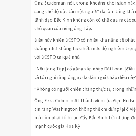
Ông Studeman nói, trong khoảng thời gian này,
sang chế độ độc tài một người” đã làm tăng khả n
lãnh đạo Bắc Kinh không còn có thể đưa ra các qu
chủ quan của riêng ông Tập.
Điều này khiến ĐCSTQ có nhiều khả năng sẽ phát
dường như không hiểu hết mức độ nghiêm trọng 
với ĐCSTQ tại quê nhà.
“Nếu [ông Tập] cố gắng sáp nhập Đài Loan, [điều đ
và tôi nghĩ rằng ông ấy đã đánh giá thấp điều nà
“Không có người chiến thắng thực sự trong nhữn
Ông Ezra Cohen, một thành viên của Viện Hudso
tin rằng Washington không thể chỉ dừng lại ở v
mà còn phải tích cực đẩy Bắc Kinh tới những đ
mạnh quốc gia Hoa Kỳ