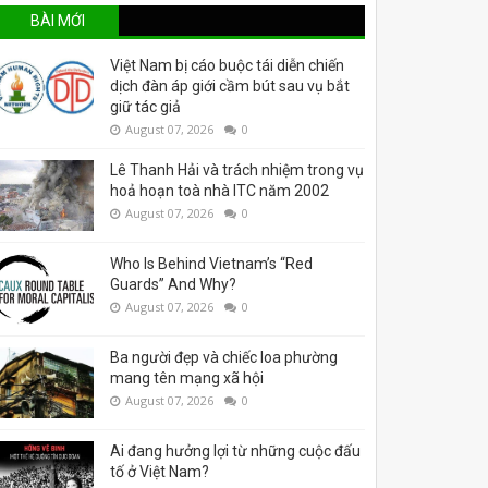
BÀI MỚI
Việt Nam bị cáo buộc tái diễn chiến
dịch đàn áp giới cầm bút sau vụ bắt
giữ tác giả
August 07, 2026
0
Lê Thanh Hải và trách nhiệm trong vụ
hoả hoạn toà nhà ITC năm 2002
August 07, 2026
0
Who Is Behind Vietnam’s “Red
Guards” And Why?
August 07, 2026
0
Ba người đẹp và chiếc loa phường
mang tên mạng xã hội
August 07, 2026
0
Ai đang hưởng lợi từ những cuộc đấu
tố ở Việt Nam?