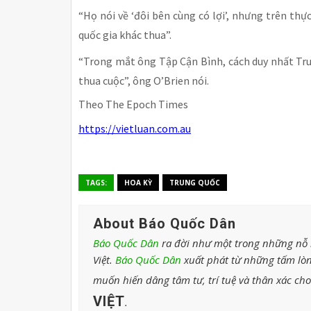
“Họ nói về ‘đôi bên cùng có lợi’, nhưng trên thự
quốc gia khác thua”.
“Trong mắt ông Tập Cận Bình, cách duy nhất Tru
thua cuộc”, ông O’Brien nói.
Theo The Epoch Times
https://vietluan.com.au
TAGS:
HOA KỲ
TRUNG QUỐC
About Báo Quốc Dân
Báo Quốc Dân
ra đời như một trong những nỗ l
Việt.
Báo Quốc Dân
xuất phát từ những tấm lòn
muốn hiến dâng tâm tư, trí tuệ và thân xác ch
VIỆT
.