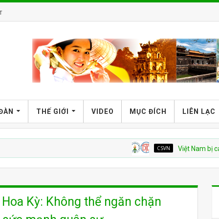
T
 ĐÀN
THẾ GIỚI
VIDEO
MỤC ĐÍCH
LIÊN LẠC
CSVN
Việt Nam bị cáo buộc tá
n Hoa Kỳ: Không thể ngăn chặn