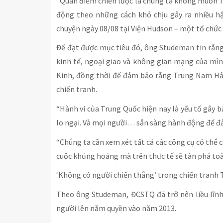
“Quan điểm chiến lược là chúng ta không muốn T
động theo những cách khó chịu gây ra nhiều hậ
chuyện ngày 08/08 tại Viện Hudson – một tổ chức
Để đạt được mục tiêu đó, ông Studeman tin rằng
kinh tế, ngoại giao và không gian mạng của mình
Kinh, đồng thời để đảm bảo rằng Trung Nam Hả
chiến tranh.
“Hành vi của Trung Quốc hiện nay là yếu tố gây b
lo ngại. Và mọi người… sẵn sàng hành động để đ
“Chúng ta cần xem xét tất cả các công cụ có thể
cuộc khủng hoảng mà trên thực tế sẽ tàn phá toà
‘Không có người chiến thắng’ trong chiến tranh 
Theo ông Studeman, ĐCSTQ đã trở nên liều lĩnh
người lên nắm quyền vào năm 2013.