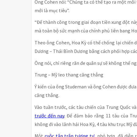
Ông Cohen nói: “Chúng ta có thể tạo ra một môi 
mới là mục tiêu”.
“Để thành công trong giai đoạn tiền xung đột này,
mà toàn bộ sức mạnh của chính phủ liên bang Hoa
Theo ông Cohen, Hoa Kỳ có thể chống lại chiến d
Dương – Thái Bình Dương bằng cách phối hợp các
Ông nói, chỉ riêng răn đe quân sự sẽ không thể n
Trung – Mỹ leo thang căng thẳng
Ý kiến của ông Studeman và ông Cohen được đưa 
căng thẳng.
Vào tuần trước, các tàu chiến của Trung Quốc v
trước đến nay
. Để đảm bảo rằng 11 tàu của Tru
không đi vào lãnh hải Hoa Kỳ, 4 tàu khu trục Mỹ đ
Một
cuộc tập trận tương tự
, nhỏ hơn, đã diễn 