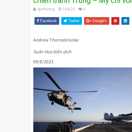
chiến tranh Trung – Mỹ chỉ v
quehuong
10.8.23
0
Facebook
Twitter
Google+
Andrew Thornebrooke
Xuân Hoa biên dịch
09/8/2023