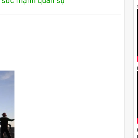
ới sức mạnh quân sự