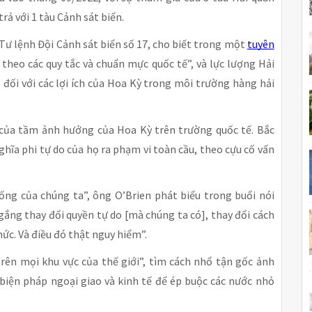
rả với 1 tàu Cảnh sát biển.
ư lệnh Đội Cảnh sát biển số 17, cho biết trong một
tuyên
heo các quy tắc và chuẩn mực quốc tế”, và lực lượng Hải
đối với các lợi ích của Hoa Kỳ trong môi trường hàng hải
của tầm ảnh hưởng của Hoa Kỳ trên trường quốc tế. Bắc
hĩa phi tự do của họ ra phạm vi toàn cầu, theo cựu cố vấn
ng của chúng ta”, ông O’Brien phát biểu trong buổi nói
gắng thay đổi quyền tự do [mà chúng ta có], thay đổi cách
hức. Và điều đó thật nguy hiểm”.
ên mọi khu vực của thế giới”, tìm cách nhổ tận gốc ảnh
 biện pháp ngoại giao và kinh tế để ép buộc các nước nhỏ