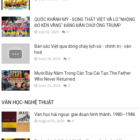
QUỐC KHÁNH MỸ - SONG THẤT VIỆT VÀ LŨ "NHỘNG
ĐỎ KÉN VÀNG" ĐĂNG ĐÀN CHỬI ÔNG TRUMP
July 02, 2026
0
Bản sắc Việt qua dòng chảy lịch sử - chính trị - văn
hoá
June 26, 2026
0
Mười Bảy Năm Trong Các Trại Cải Tạo.The Father
Who Never Returned
June 25, 2026
0
VĂN HỌC-NGHỆ THUẬT
Văn học hải ngoại: giai đoạn hình thành, 1980–1986
August 05, 2026
0