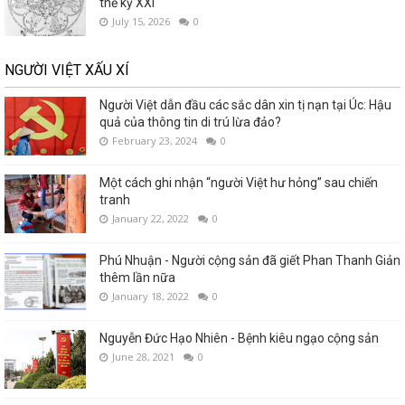
thế kỷ XXI
July 15, 2026
0
NGƯỜI VIỆT XẤU XÍ
Người Việt dẫn đầu các sắc dân xin tị nạn tại Úc: Hậu
quả của thông tin di trú lừa đảo?
February 23, 2024
0
Một cách ghi nhận “người Việt hư hỏng” sau chiến
tranh
January 22, 2022
0
Phú Nhuận - Người cộng sản đã giết Phan Thanh Giản
thêm lần nữa
January 18, 2022
0
Nguyễn Đức Hạo Nhiên - Bệnh kiêu ngạo cộng sản
June 28, 2021
0