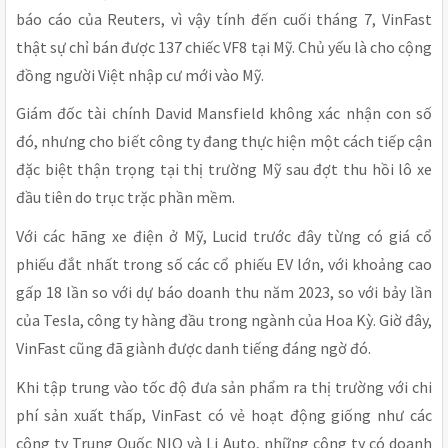
báo cáo của Reuters, vì vậy tính đến cuối tháng 7, VinFast
thật sự chỉ bán được 137 chiếc VF8 tại Mỹ. Chủ yếu là cho cộng
đồng người Việt nhập cư mới vào Mỹ.
Giám đốc tài chính David Mansfield không xác nhận con số
đó, nhưng cho biết công ty đang thực hiện một cách tiếp cận
đặc biệt thận trọng tại thị trường Mỹ sau đợt thu hồi lô xe
đầu tiên do trục trặc phần mềm.
Với các hãng xe điện ở Mỹ, Lucid trước đây từng có giá cổ
phiếu đắt nhất trong số các cổ phiếu EV lớn, với khoảng cao
gấp 18 lần so với dự báo doanh thu năm 2023, so với bảy lần
của Tesla, công ty hàng đầu trong ngành của Hoa Kỳ. Giờ đây,
VinFast cũng đã giành được danh tiếng đáng ngờ đó.
Khi tập trung vào tốc độ đưa sản phẩm ra thị trường với chi
phí sản xuất thấp, VinFast có vẻ hoạt động giống như các
công ty Trung Quốc NIO và Li Auto, những công ty có doanh