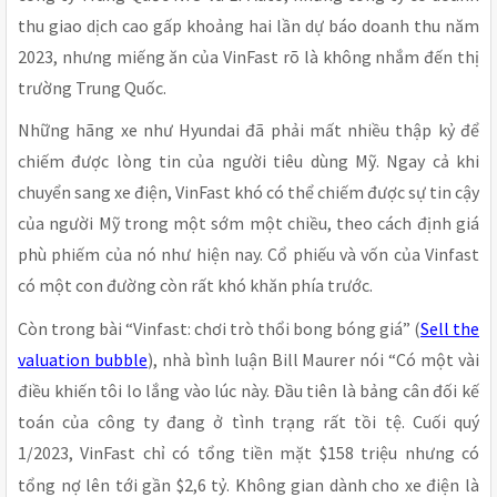
thu giao dịch cao gấp khoảng hai lần dự báo doanh thu năm
2023, nhưng miếng ăn của VinFast rõ là không nhắm đến thị
trường Trung Quốc.
Những hãng xe như Hyundai đã phải mất nhiều thập kỷ để
chiếm được lòng tin của người tiêu dùng Mỹ. Ngay cả khi
chuyển sang xe điện, VinFast khó có thể chiếm được sự tin cậy
của người Mỹ trong một sớm một chiều, theo cách định giá
phù phiếm của nó như hiện nay. Cổ phiếu và vốn của Vinfast
có một con đường còn rất khó khăn phía trước.
Còn trong bài “Vinfast: chơi trò thổi bong bóng giá” (
Sell the
valuation bubble
), nhà bình luận Bill Maurer nói “Có một vài
điều khiến tôi lo lắng vào lúc này. Đầu tiên là bảng cân đối kế
toán của công ty đang ở tình trạng rất tồi tệ. Cuối quý
1/2023, VinFast chỉ có tổng tiền mặt $158
triệu nhưng có
tổng nợ lên tới gần $2,6 tỷ. Không gian dành cho xe điện là