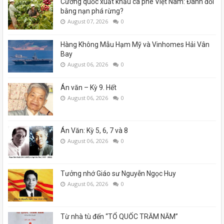
Cường quốc xuất khẩu cà phê Việt Nam: Đánh đổi
bằng nạn phá rừng?
August 07, 2026
0
Hàng Không Mẫu Hạm Mỹ và Vinhomes Hải Vân
Bay
August 06, 2026
0
Án văn – Kỳ 9. Hết
August 06, 2026
0
Án Văn: Kỳ 5, 6, 7 và 8
August 06, 2026
0
Tưởng nhớ Giáo sư Nguyễn Ngọc Huy
August 06, 2026
0
Từ nhà tù đến “TỔ QUỐC TRĂM NĂM”