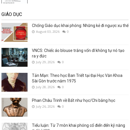
GIÁO DỤC
Chống Giáo dục khai phóng: Những kẻ đi ngược xu thế
August 03, 2026
0
VNCS: Chiếc áo blouse trắng vốn dĩ không tự nó tạo
ra y đức
July 29, 2026
0
Tản Mạn: Theo học Ban Triết tại Đại Học Văn Khoa
Sài Gòn trước năm 1975
July 28, 2026
0
Phan Châu Trinh về Bất như học/Chi bằng học
July 26, 2026
0
Tiểu luận: Từ 7 môn khai phóng cổ điển đến kỹ năng