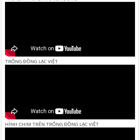
TRỐNG ĐỒNG LẠC VIỆT
HÌNH CHIM TRÊN TRỐNG ĐỒNG LẠC VIỆT