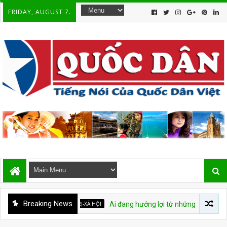
FRIDAY, AUGUST 7.
Breaking News
CHÍNH TRỊ-XÃ HỘI
Ai đang hưởng lợi từ những cuộc đấu tố ở Việt 