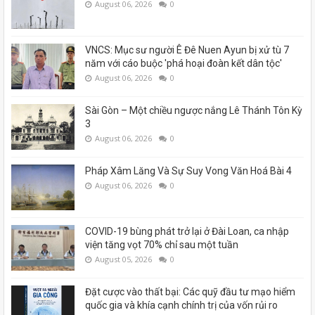
August 06, 2026
0
VNCS: Mục sư người Ê Đê Nuen Ayun bị xử tù 7
năm với cáo buộc 'phá hoại đoàn kết dân tộc'
August 06, 2026
0
Sài Gòn – Một chiều ngược nắng Lê Thánh Tôn Kỳ
3
August 06, 2026
0
Pháp Xâm Lăng Và Sự Suy Vong Văn Hoá Bài 4
August 06, 2026
0
COVID-19 bùng phát trở lại ở Đài Loan, ca nhập
viện tăng vọt 70% chỉ sau một tuần
August 05, 2026
0
Đặt cược vào thất bại: Các quỹ đầu tư mạo hiểm
quốc gia và khía cạnh chính trị của vốn rủi ro