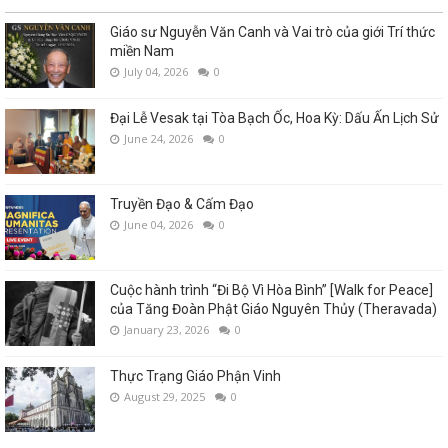
Giáo sư Nguyễn Văn Canh và Vai trò của giới Trí thức
miền Nam
July 04, 2026
0
Đại Lễ Vesak tại Tòa Bạch Ốc, Hoa Kỳ: Dấu Ấn Lịch Sử
June 24, 2026
0
Truyền Đạo & Cấm Đạo
June 04, 2026
0
Cuộc hành trình “Đi Bộ Vì Hòa Bình” [Walk for Peace]
của Tăng Đoàn Phật Giáo Nguyên Thủy (Theravada)
January 23, 2026
0
Thực Trạng Giáo Phận Vinh
August 29, 2025
0