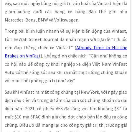
vậy, sau một ngày bùng nổ, giá trị vốn hoá của Vinfast hiện đã
giảm xuống dưới các hãng xe hàng đầu thế giới như
Mercedes-Benz, BMW và Volkswagen.
Trong bài bình luận nhanh về sự kiện biến động của Vinfast,
tờ TheWall Street Journal đã nhấn mạnh với tựa đề “Tới lúc
nên đạp thắng chiếc xe Vinfast” (
Already Time to Hit the
Brakes on VinFast
), khẳng định chắc nịch “Gần như không có
cơ hội nào để công ty khởi nghiệp xe điện Việt Nam VinFast
Auto có thể sống sót sau khi ra mắt thị trường chứng khoán
với mức thổi phồng giá trị như vậy”.
Sau khi VinFast ra mắt công chúng tại New York, với ngày giao
dịch đầu tiên và trong dư âm của cơn sốt chứng khoán do đại
dịch năm 2021, cổ phiếu VFS đã tăng vọt lên khoảng $37 từ
mức $10 mà SPAC định giá cho đợt chào bán lần đầu ra công
chúng. Điều đó đã mang lại cho công ty giá trị thị trường giá