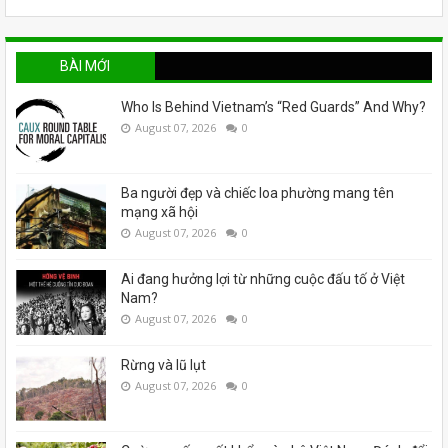
BÀI MỚI
Who Is Behind Vietnam’s “Red Guards” And Why?
August 07, 2026
0
Ba người đẹp và chiếc loa phường mang tên
mạng xã hội
August 07, 2026
0
Ai đang hưởng lợi từ những cuộc đấu tố ở Việt
Nam?
August 07, 2026
0
Rừng và lũ lụt
August 07, 2026
0