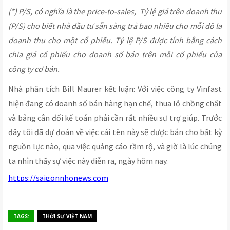
(*) P/S, có nghĩa là the price-to-sales, Tỷ lệ giá trên doanh thu
(P/S) cho biết nhà đầu tư sẵn sàng trả bao nhiêu cho mỗi đô la
doanh thu cho một cổ phiếu. Tỷ lệ P/S được tính bằng cách
chia giá cổ phiếu cho doanh số bán trên mỗi cổ phiếu của
công ty cơ bản.
Nhà phân tích Bill Maurer kết luận: Với việc công ty Vinfast
hiện đang có doanh số bán hàng hạn chế, thua lỗ chồng chất
và bảng cân đối kế toán phải cần rất nhiều sự trợ giúp. Trước
đây tôi đã dự đoán về việc cái tên này sẽ được bán cho bất kỳ
nguồn lực nào, qua việc quảng cáo rầm rộ, và giờ là lúc chúng
ta nhìn thấy sự việc này diễn ra, ngày hôm nay.
https://saigonnhonews.com
TAGS:
THỜI SỰ VIỆT NAM