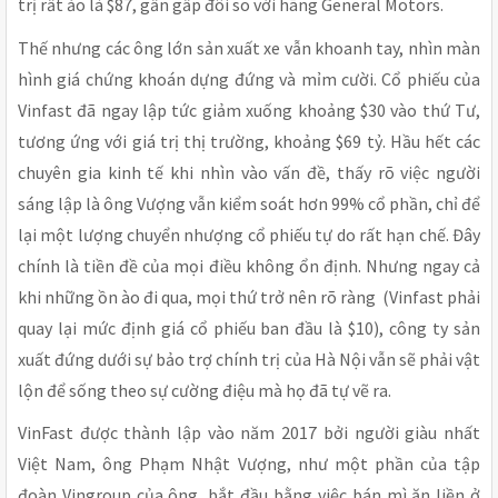
trị rất ảo là $87, gần gấp đôi so với hãng General Motors.
Thế nhưng các ông lớn sản xuất xe vẫn khoanh tay, nhìn màn
hình giá chứng khoán dựng đứng và mỉm cười. Cổ phiếu của
Vinfast đã ngay lập tức giảm xuống khoảng $30 vào thứ Tư,
tương ứng với giá trị thị trường, khoảng $69 tỷ. Hầu hết các
chuyên gia kinh tế khi nhìn vào vấn đề, thấy rõ việc người
sáng lập là ông Vượng vẫn kiểm soát hơn 99% cổ phần, chỉ để
lại một lượng chuyển nhượng cổ phiếu tự do rất hạn chế. Đây
chính là tiền đề của mọi điều không ổn định. Nhưng ngay cả
khi những ồn ào đi qua, mọi thứ trở nên rõ ràng (Vinfast phải
quay lại mức định giá cổ phiếu ban đầu là $10), công ty sản
xuất đứng dưới sự bảo trợ chính trị của Hà Nội vẫn sẽ phải vật
lộn để sống theo sự cường điệu mà họ đã tự vẽ ra.
VinFast được thành lập vào năm 2017 bởi người giàu nhất
Việt Nam, ông Phạm Nhật Vượng, như một phần của tập
đoàn Vingroup của ông, bắt đầu bằng việc bán mì ăn liền ở