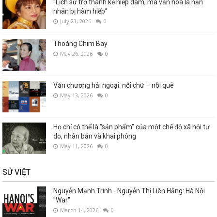
“Lịch sử trở thành kẻ hiếp dâm, mà văn hoá là nạn
nhân bị hãm hiếp”
July 23, 2026
0
Thoáng Chim Bay
May 26, 2026
0
Văn chương hải ngoại: nỗi chữ – nỗi quê
May 13, 2026
0
Họ chỉ có thể là “sản phẩm” của một chế độ xã hội tự
do, nhân bản và khai phóng
May 11, 2026
0
SỬ VIỆT
Nguyễn Mạnh Trinh - Nguyễn Thị Liên Hằng: Hà Nội
"War"
March 14, 2026
0