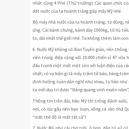
nhất cũng 4 Phó (Thứ trưởng). Các quan chức của 
đất nước của ta hoành tráng gấp mấy Mỹ nhé.
Bộ máy nhà nước của ta hoành tráng, to đùng, nê
ứng: Cái bánh chưng, bánh dày 1000kg, tô hủ tiếu,
to, dài nhất thế giới nhé. Ta không thèm làm con
6. Nước Mỹ không có Ban Tuyên giáo, nên thông t
viên trùng điệp cộng với 10.000 chiến sĩ 47 vừ
đấu tranh một mất một còn với luận điệu của các 
nhất; có sự kiện gì là mấy trăm tờ báo, hàng tră
định hướng toàn dân nghĩ như nhau, tự hào nh
ta mới duy trì được “Đảng quang vinh muôn năm”
Thông tin trên đài, báo Mỹ thì trống đánh xuôi, 
nơi, có lúc gây nên bạo loạn, xông cả vào nhà Q
“mất chế độ là mất tất cả”!
7. Nước Mỹ như cái chợ trời, ô hợp, dân tứ xứ c