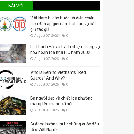
BÀI MỚI
Việt Nam bị cáo buộc tái diễn chiến
dịch đàn áp giới cầm bút sau vụ bắt
giữ tác giả
August 07, 2026
0
Lê Thanh Hải và trách nhiệm trong vụ
hoả hoạn toà nhà ITC năm 2002
August 07, 2026
0
Who Is Behind Vietnam’s “Red
Guards” And Why?
August 07, 2026
0
Ba người đẹp và chiếc loa phường
mang tên mạng xã hội
August 07, 2026
0
Ai đang hưởng lợi từ những cuộc đấu
tố ở Việt Nam?