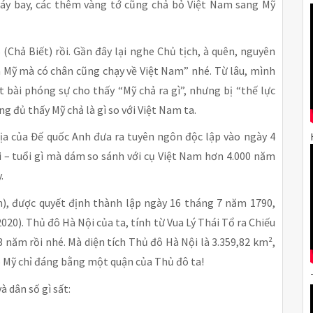
áy bay, các thêm vàng tớ cũng chả bỏ Việt Nam sang Mỹ
(Chả Biết) rồi. Gần đây lại nghe Chủ tịch, à quên, nguyên
a Mỹ mà có chân cũng chạy về Việt Nam” nhé. Từ lâu, mình
t bài phóng sự cho thấy “Mỹ chả ra gì”, nhưng bị “thế lực
g đủ thấy Mỹ chả là gì so với Việt Nam ta.
địa của Đế quốc Anh đưa ra tuyên ngôn độc lập vào ngày 4
 – tuổi gì mà dám so sánh với cụ Việt Nam hơn 4.000 năm
.
), được quyết định thành lập ngày 16 tháng 7 năm 1790,
2020). Thủ đô Hà Nội của ta, tính từ Vua Lý Thái Tổ ra Chiếu
 năm rồi nhé. Mà diện tích Thủ đô Hà Nội là 3.359,82 km²,
đô Mỹ chỉ đáng bằng một quận của Thủ đô ta!
à dân số gì sất: