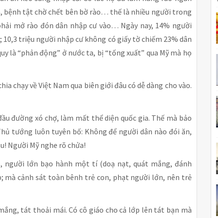
, bệnh tật chờ chết bên bờ rào… thế là nhiều người trong
 phải mở rào đón dân nhập cư vào… Ngày nay, 14% người
c; 10,3 triệu người nhập cư không có giấy tờ chiếm 23% dân
quy là “phản động” ở nước ta, bị “tống xuất” qua Mỹ mà họ
hia chạy về Việt Nam qua biên giới đâu có dễ dàng cho vào.
 đầu đường xó chợ, làm mất thể diện quốc gia. Thế mà bảo
 Thủ tướng luôn tuyên bố: Không để người dân nào đói ăn,
au! Người Mỹ nghe rõ chửa!
ô, người lớn bạo hành một tí (doạ nạt, quát mắng, đánh
; mà cảnh sát toàn bênh trẻ con, phạt người lớn, nên trẻ
mắng, tát thoải mái. Có cô giáo cho cả lớp lên tát bạn mà