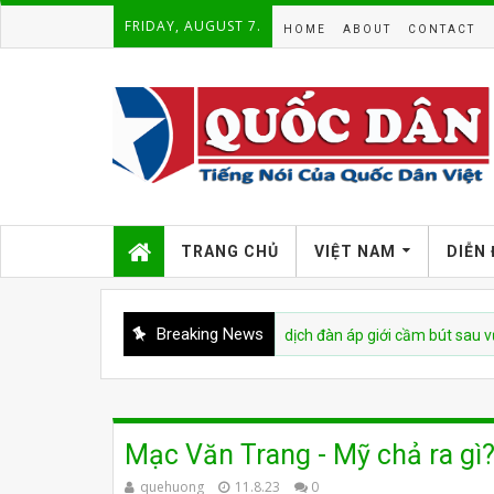
FRIDAY, AUGUST 7.
HOME
ABOUT
CONTACT
TRANG CHỦ
VIỆT NAM
DIỄN
Breaking News
ệt Nam bị cáo buộc tái diễn chiến dịch đàn áp giới cầm bút sau vụ bắt giữ
Mạc Văn Trang - Mỹ chả ra gì
quehuong
11.8.23
0