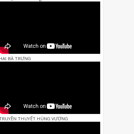
HAI BÀ TRƯNG
TRUYỀN THUYẾT HÙNG VƯƠNG