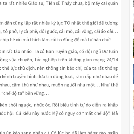
ta rất nhiều Giáo sư, Tiến sĩ. Thấy chưa, bộ máy cai quản
n dân cũng lập rất nhiều kỷ lục TO nhất thế giới để tương
 tô phở, ly cà phê, đôi guốc, cái mõ, cái võng, cái áo dài…
 chip bé xíu mà thích làm cái to đùng để mà tự hào chứ!
in rất láo nháo. Ta có Ban Tuyên giáo, có đội ngũ Dư luận
a hồng vừa chuyên, tác nghiệp trên không gian mạng 24/24
thế lực thù địch, nên thông tin báo chí, của ta rất thống
m kênh truyền hình đưa tin đồng loạt, răm rắp như nhau để
ư nhau, căm thù như nhau, muôn người như một… Như thế
, “chế độ ta” bền vững…
kèn thổi ngược, nhức óc. Rồi biểu tình tự do diễn ra khắp
uốc hội. Cứ kiểu này nước Mỹ có nguy cơ “mất chế độ”. Mà
ứ ùn ùn kéo sang nhập cư. Có lúc họ đã làm hàng rào ngăn