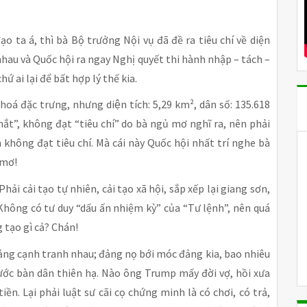
o ta á, thì bà Bộ trưởng Nội vụ đã đề ra tiêu chí về diện
nhau và Quốc hội ra ngay Nghị quyết thi hành nhập – tách –
hứ ai lại để bất hợp lý thế kia.
oá đặc trưng, nhưng diện tích: 5,29 km², dân số: 135.618
ắt”, không đạt “tiêu chí” do bà ngủ mơ nghĩ ra, nên phải
không đạt tiêu chí. Mà cái này Quốc hội nhất trí nghe bà
 mơ!
ải cải tạo tự nhiên, cải tạo xã hội, sắp xếp lại giang sơn,
. Không có tư duy “dấu ấn nhiệm kỳ” của “Tư lệnh”, nên quá
 tạo gì cả? Chán!
đảng cạnh tranh nhau; đảng nọ bới móc đảng kia, bao nhiêu
rước bàn dân thiên hạ. Nào ông Trump mấy đời vợ, hồi xưa
 tiền. Lại phải luật sư cãi cọ chứng minh là có chơi, có trả,