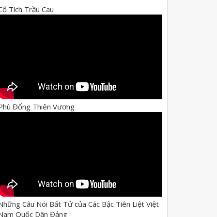
Cổ Tích Trầu Cau
Phù Đổng Thiên Vương
Những Câu Nói Bất Tử của Các Bậc Tiên Liệt Việt
Nam Quốc Dân Đảng