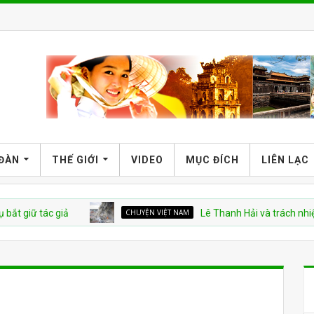
 ĐÀN
THẾ GIỚI
VIDEO
MỤC ĐÍCH
LIÊN LẠC
 tác giả
CHUYỆN VIỆT NAM
Lê Thanh Hải và trách nhiệm tron
?