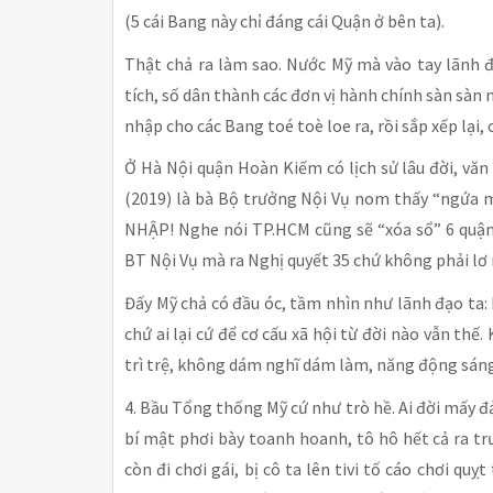
(5 cái Bang này chỉ đáng cái Quận ở bên ta).
Thật chả ra làm sao. Nước Mỹ mà vào tay lãnh đạ
tích, số dân thành các đơn vị hành chính sàn sàn 
nhập cho các Bang toé toè loe ra, rồi sắp xếp lại, c
Ở Hà Nội quận Hoàn Kiếm có lịch sử lâu đời, văn h
(2019) là bà Bộ trưởng Nội Vụ nom thấy “ngứa m
NHẬP! Nghe nói TP.HCM cũng sẽ “xóa sổ” 6 quận 
BT Nội Vụ mà ra Nghị quyết 35 chứ không phải lơ
Đấy Mỹ chả có đầu óc, tầm nhìn như lãnh đạo ta: Ph
chứ ai lại cứ để cơ cấu xã hội từ đời nào vẫn thế
trì trệ, không dám nghĩ dám làm, năng động sáng
4. Bầu Tổng thống Mỹ cứ như trò hề. Ai đời mấy 
bí mật phơi bày toanh hoanh, tô hô hết cả ra t
còn đi chơi gái, bị cô ta lên tivi tố cáo chơi quỵt