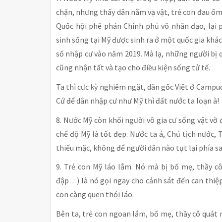
chặn, nhưng thấy dân nằm vạ vật, trẻ con đau ốm
Quốc hội phê phán Chính phủ vô nhân đạo, lại
sinh sống tại Mỹ được sinh ra ở một quốc gia khá
số nhập cư vào năm 2019. Mà lạ, những người bị 
cũng nhận tất và tạo cho điều kiện sống tử tế.
Ta thì cực kỳ nghiêm ngặt, dân gốc Việt ở Campuc
Cứ để dân nhập cư như Mỹ thì đất nước ta loạn à!
8. Nước Mỹ còn khối người vô gia cư sống vật vờ
chế độ Mỹ là tốt đẹp. Nước ta á, Chủ tịch nước,
thiếu mặc, không để người dân nào tụt lại phía s
9. Trẻ con Mỹ láo lắm. Nó mà bị bố mẹ, thầy c
đập…) là nó gọi ngay cho cảnh sát đến can thiệp
con càng quen thói láo.
Bên ta, trẻ con ngoan lắm, bố mẹ, thầy cô quát 