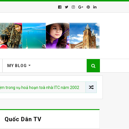
MY BLOG
g vụ hoả hoạn toà nhà ITC năm 2002
CHUYỆN VIỆT NAM
Who I
Quốc Dân TV