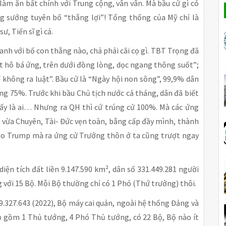
 làm ăn bất chính với Trung cộng, vân vân. Mà bầu cử gì có
 sướng tuyên bố “thắng lợi”! Tổng thống của Mỹ chỉ là
, Tiến sĩ gì cả.
anh với bố con thằng nào, chả phải cãi cọ gì. TBT Trọng đã
hất hô bá ứng, trên dưới đồng lòng, dọc ngang thông suốt”;
ể không ra luật”. Bầu cử là “Ngày hội non sông”, 99,9% dân
cũng 75%. Trước khi bầu Chủ tịch nước cả tháng, dân đã biết
g ấy là ai… Nhưng ra QH thì cứ trúng cử 100%. Mà các ứng
g vừa Chuyên, Tài- Đức vẹn toàn, bằng cấp đầy mình, thành
ão Trump mà ra ứng cử Trưởng thôn ở ta cũng trượt ngay
iện tích đất liền 9.147.590 km², dân số 331.449.281 người
với 15 Bộ. Mỗi Bộ thường chỉ có 1 Phó (Thứ trưởng) thôi.
99.327.643 (2022), Bộ máy cai quản, ngoài hệ thống Đảng và
ủ gồm 1 Thủ tướng, 4 Phó Thủ tướng, có 22 Bộ, Bộ nào ít