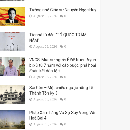
Tưởng nhớ Giáo sư Nguyễn Ngọc Huy
August 06, 2026
0
Từ nhà tù đến “TỔ QUỐC TRĂM
NĂM”
August 06, 2026
0
VNCS: Mục sư người Ê Đê Nuen Ayun
bị xử tù 7 năm với cáo buộc 'phá hoại
đoàn kết dân tộc'
August 06, 2026
0
Sài Gòn – Một chiều ngược nắng Lê
Thánh Tôn Kỳ 3
August 06, 2026
0
Pháp Xâm Lăng Và Sự Suy Vong Văn
Hoá Bài 4
August 06, 2026
0