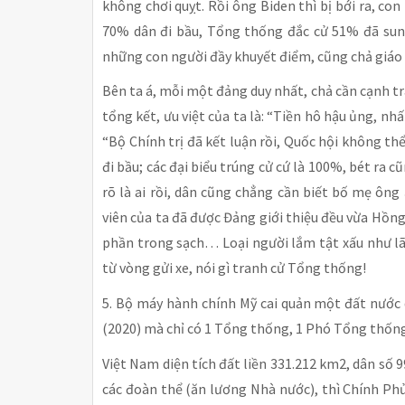
không chơi quỵt. Rồi ông Biden thì bị bới ra, con
70% dân đi bầu, Tổng thống đắc cử 51% đã sung
những con người đầy khuyết điểm, cũng chả giáo sư
Bên ta á, mỗi một đảng duy nhất, chả cần cạnh tr
tổng kết, ưu việt của ta là: “Tiền hô hậu ủng, n
“Bộ Chính trị đã kết luận rồi, Quốc hội không th
đi bầu; các đại biểu trúng cử cứ là 100%, bét ra 
rõ là ai rồi, dân cũng chẳng cần biết bố mẹ ôn
viên của ta đã được Đảng giới thiệu đều vừa Hồn
phần trong sạch… Loại người lắm tật xấu như l
từ vòng gửi xe, nói gì tranh cử Tổng thống!
5. Bộ máy hành chính Mỹ cai quản một đất nước d
(2020) mà chỉ có 1 Tổng thống, 1 Phó Tổng thống 
Việt Nam diện tích đất liền 331.212 km2, dân số 
các đoàn thể (ăn lương Nhà nước), thì Chính Ph