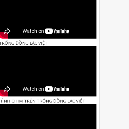
TRỐNG ĐỒNG LẠC VIỆT
HÌNH CHIM TRÊN TRỐNG ĐỒNG LẠC VIỆT