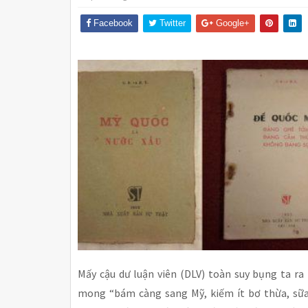
Facebook
Twitter
Google+
Mấy cậu dư luận viên (DLV) toàn suy bụng ta ra
mong “bám càng sang Mỹ, kiếm ít bơ thừa, sữa