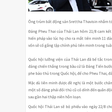
Ông trùm bất động sản Srettha Thavisin nhắm tớ
Đảng Pheu Thai của Thái Lan hôm 21/8 cam kết s
hiến pháp vào lúc họ cho ra mắt liên minh 11 đản
vốn sẽ cố gắng lập chính phủ liên minh trong tuầ
Quốc hội lưỡng viện của Thái Lan đã bế tắc tron
đảng chiến thắng trong bầu cử là Đảng Tiến bước 
phe bảo thủ trong Quốc hội, để cho Pheu Thai, đản
Mặc dù liên minh được đề nghị là một bước chấm
một số đảng phái đối thủ cũ có dính đến quân đội
sau gần hai thập niên hỗn loạn.
Quốc hội Thái Lan sẽ bỏ phiếu vào ngày 22/8 c