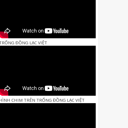
TRỐNG ĐỒNG LẠC VIỆT
HÌNH CHIM TRÊN TRỐNG ĐỒNG LẠC VIỆT