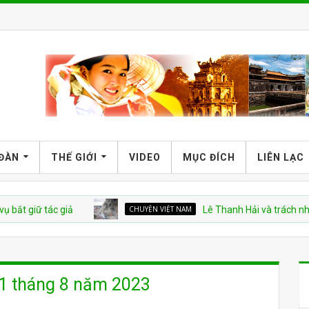
 ĐÀN
THẾ GIỚI
VIDEO
MỤC ĐÍCH
LIÊN LẠC
ữ tác giả
CHUYỆN VIỆT NAM
Lê Thanh Hải và trách nhiệm tro
21 tháng 8 năm 2023