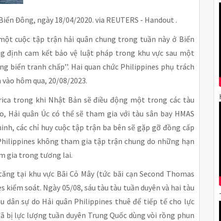
 Biển Đông, ngày 18/04/2020. via REUTERS - Handout .
một cuộc tập trận hải quân chung trong tuần này ở Biển
ẳng định cam kết bảo vệ luật pháp trong khu vực sau một
g biển tranh chấp’’. Hai quan chức Philippines phụ trách
ên vào hôm qua, 20/08/2023.
rica trong khi Nhật Bản sẽ điều động một trong các tàu
mo, Hải quân Úc có thể sẽ tham gia với tàu sân bay HMAS
ninh, các chỉ huy cuộc tập trận ba bên sẽ gặp gỡ đồng cấp
y Philippines không tham gia tập trận chung do những hạn
m gia trong tương lai.
 tăng tại khu vực Bãi Cỏ Mây (tức bãi cạn Second Thomas
s kiểm soát. Ngày 05/08, sáu tàu tàu tuần duyên và hai tàu
 dân sự do Hải quân Philippines thuê để tiếp tế cho lực
 đã bị lực lượng tuần duyên Trung Quốc dùng vòi rồng phun