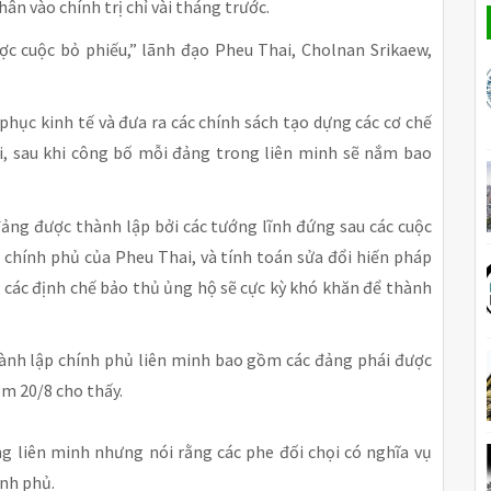
ân vào chính trị chỉ vài tháng trước.
ợc cuộc bỏ phiếu,” lãnh đạo Pheu Thai, Cholnan Srikaew,
hục kinh tế và đưa ra các chính sách tạo dựng các cơ chế
nói, sau khi công bố mỗi đảng trong liên minh sẽ nắm bao
ảng được thành lập bởi các tướng lĩnh đứng sau các cuộc
 chính phủ của Pheu Thai, và tính toán sửa đổi hiến pháp
 các định chế bảo thủ ủng hộ sẽ cực kỳ khó khăn để thành
hành lập chính phủ liên minh bao gồm các đảng phái được
m 20/8 cho thấy.
ng liên minh nhưng nói rằng các phe đối chọi có nghĩa vụ
ính phủ.