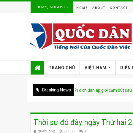
FRIDAY, AUGUST 7.
HOME
ABOUT
CONTACT
TRANG CHỦ
VIỆT NAM
DIỄN
Breaking News
Việt Nam bị cáo buộc tái diễn chiến dịch đàn áp giới cầm bút sau vụ bắt gi
Thời sự đó đây ngày Thứ hai 
quehuong
22.8.23
0