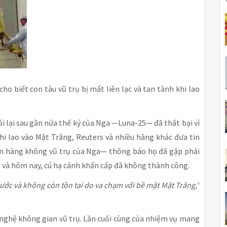
o biết con tàu vũ trụ bị mất liên lạc và tan tành khi lao
i lại sau gần nửa thế kỷ của Nga —Luna-25— đã thất bại vì
khi lao vào Mặt Trăng, Reuters và nhiều hãng khác đưa tin
 hàng không vũ trụ của Nga— thông báo họ đã gặp phải
y, và hôm nay, cú hạ cánh khẩn cấp đã không thành công.
ước và không còn tồn tại do va chạm với bề mặt Mặt Trăng,”
g nghệ không gian vũ trụ. Lần cuối cùng của nhiệm vụ mang