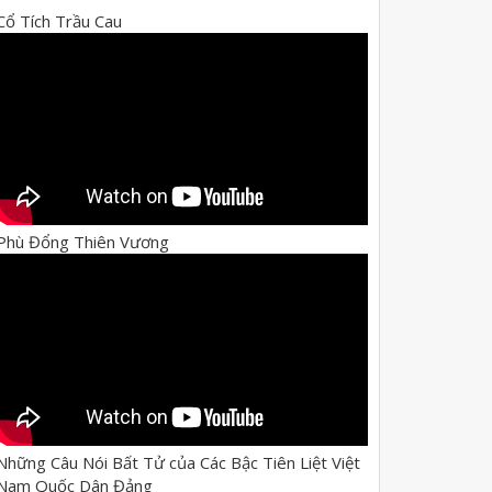
Cổ Tích Trầu Cau
Phù Đổng Thiên Vương
Những Câu Nói Bất Tử của Các Bậc Tiên Liệt Việt
Nam Quốc Dân Đảng