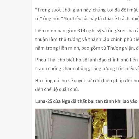
“Trong suốt thời gian này, chúng tôi đã đối mặt
rẽ,” ông nói. “Mục tiêu lúc này là chia sẻ trách nhi
Liên minh bao gồm 314 nghị sỹ và ông Srettha cầ
thuận làm thủ tướng và thành lập chính phủ tiế
nằm trong liên minh, bao gồm từ Thượng viện, đ
Pheu Thai cho biết họ sẽ lãnh đạo chính phủ liê
tranh chống tham nhũng, tăng lương tối thiểu và
Họ cũng nói họ sẽ quyết sửa đổi hiến pháp để cho
đến chế độ quân chủ.
Luna-25 của Nga đã thất bại tan tành khi lao vào