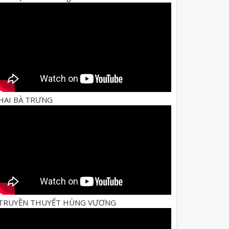
HAI BÀ TRƯNG
TRUYỀN THUYẾT HÙNG VƯƠNG