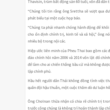
Thavisin, trùm bất động sản 60 tuổi, vốn đã dấn th
“Chúng tôi tin rằng ông Srettha sẽ vượt qua đư
phát biểu tại một cuộc họp báo.
“Chúng ta phải nhanh chóng hành động để khôi p
cho ổn định chính trị, kinh tế và xã hội,” ông 
nhiêu bộ trong nội các.
Hiệp ước liên minh của Pheu Thai bao gồm các đ
đảo chính hồi năm 2006 và 2014 vốn lật đổ chính
để làm cho ai chiến thắng bầu cử mà không được
lập chính phủ.
Hầu hết người dân Thái không đồng tình việc t
quân đội hậu thuẫn, một cuộc thăm dò dư luận hô
Ông Cholnan thừa nhận có chia rẽ chính trị tro
trước công chúng là không trì hoãn thành lập ch