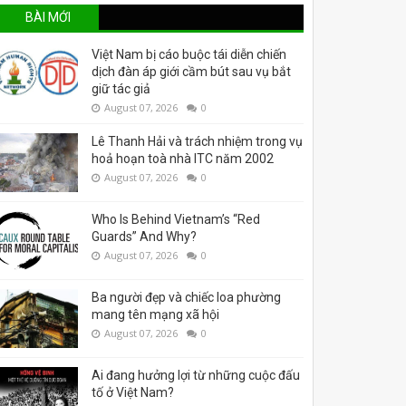
BÀI MỚI
Việt Nam bị cáo buộc tái diễn chiến
dịch đàn áp giới cầm bút sau vụ bắt
giữ tác giả
August 07, 2026
0
Lê Thanh Hải và trách nhiệm trong vụ
hoả hoạn toà nhà ITC năm 2002
August 07, 2026
0
Who Is Behind Vietnam’s “Red
Guards” And Why?
August 07, 2026
0
Ba người đẹp và chiếc loa phường
mang tên mạng xã hội
August 07, 2026
0
Ai đang hưởng lợi từ những cuộc đấu
tố ở Việt Nam?