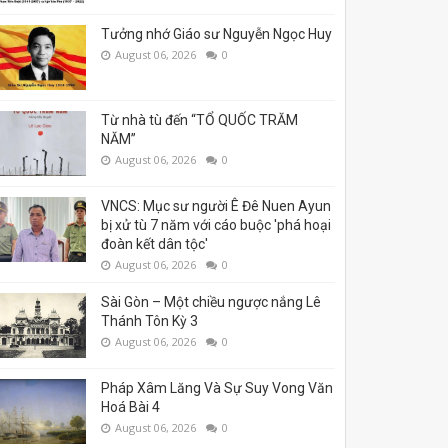
Tưởng nhớ Giáo sư Nguyễn Ngọc Huy
August 06, 2026
0
Từ nhà tù đến “TỔ QUỐC TRĂM
NĂM”
August 06, 2026
0
VNCS: Mục sư người Ê Đê Nuen Ayun
bị xử tù 7 năm với cáo buộc 'phá hoại
đoàn kết dân tộc'
August 06, 2026
0
Sài Gòn – Một chiều ngược nắng Lê
Thánh Tôn Kỳ 3
August 06, 2026
0
Pháp Xâm Lăng Và Sự Suy Vong Văn
Hoá Bài 4
August 06, 2026
0