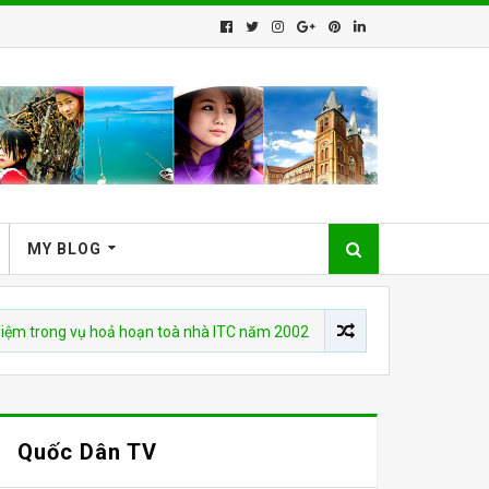
MY BLOG
ng vụ hoả hoạn toà nhà ITC năm 2002
CHUYỆN VIỆT NAM
Who 
Quốc Dân TV