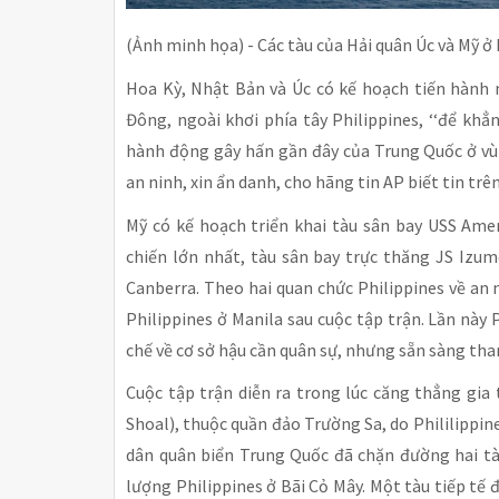
(Ảnh minh họa) - Các tàu của Hải quân Úc và Mỹ ở
Hoa Kỳ, Nhật Bản và Úc có kế hoạch tiến hành 
Đông, ngoài khơi phía tây Philippines, ‘‘để kh
hành động gây hấn gần đây của Trung Quốc ở vùn
an ninh, xin ẩn danh, cho hãng tin AP biết tin tr
Mỹ có kế hoạch triển khai tàu sân bay USS Ame
chiến lớn nhất, tàu sân bay trực thăng JS Izu
Canberra. Theo hai quan chức Philippines về an 
Philippines ở Manila sau cuộc tập trận. Lần nà
chế về cơ sở hậu cần quân sự, nhưng sẵn sàng tha
Cuộc tập trận diễn ra trong lúc căng thẳng gia
Shoal), thuộc quần đảo Trường Sa, do Phililippine
dân quân biển Trung Quốc đã chặn đường hai tàu
lượng Philippines ở Bãi Cỏ Mây. Một tàu tiếp tế