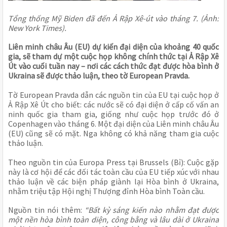
Tổng thống Mỹ Biden đã đến Ả Rập Xê-út vào tháng 7. (Ảnh:
New York Times).
Liên minh châu Âu (EU) dự kiến
đại diện của khoảng 40 quốc
gia, sẽ tham dự một cuộc họp không chính thức tại Ả Rập Xê
Út vào cuối tuần nay – nơi các cách thức đạt được hòa bình ở
Ukraina sẽ được thảo luận, theo tờ European Pravda.
Tờ European Pravda dẫn các nguồn tin của EU tại cuộc họp ở
Ả Rập Xê Út cho biết: các nước sẽ có đại diện ở cấp cố vấn an
ninh quốc gia tham gia, giống như cuộc họp trước đó ở
Copenhagen vào tháng 6. Một đại diện của Liên minh châu Âu
(EU) cũng sẽ có mặt. Nga không có khả năng tham gia cuộc
thảo luận.
Theo nguồn tin của Europa Press tại Brussels (Bỉ): Cuộc gặp
này là cơ hội để các đối tác toàn cầu của EU tiếp xúc với nhau
thảo luận về các biện pháp giành lại Hòa bình ở Ukraina,
nhằm triệu tập Hội nghị Thượng đỉnh Hòa bình Toàn cầu.
Nguồn tin nói thêm:
“Bất kỳ sáng kiến
nào nhằm đạt được
một nền hòa bình toàn diện, công bằng và lâu dài ở Ukraina