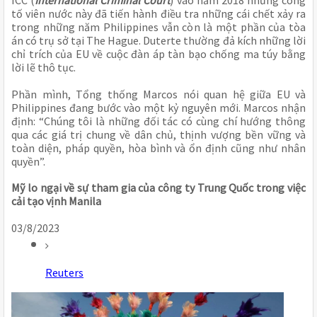
ICC (
International Criminal Court
) vào năm 2018 nhưng công
tố viên nước này đã tiến hành điều tra những cái chết xảy ra
trong những năm Philippines vẫn còn là một phần của tòa
án có trụ sở tại The Hague. Duterte thường đả kích những lời
chỉ trích của EU về cuộc đàn áp tàn bạo chống ma túy bằng
lời lẽ thô tục.
Phần mình, Tổng thống Marcos nói quan hệ giữa EU và
Philippines đang bước vào một kỷ nguyên mới. Marcos nhận
định: “Chúng tôi là những đối tác có cùng chí hướng thông
qua các giá trị chung về dân chủ, thịnh vượng bền vững và
toàn diện, pháp quyền, hòa bình và ổn định cũng như nhân
quyền”.
Mỹ lo ngại về sự tham gia của công ty Trung Quốc trong việc
cải tạo vịnh Manila
03/8/2023
Reuters