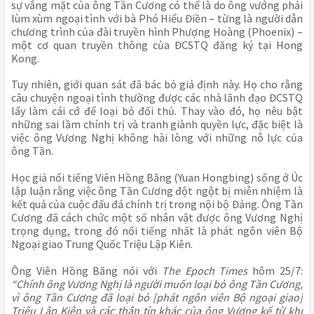
sự vắng mặt của ông Tần Cương có thể là do ông vướng phải
lùm xùm ngoại tình với bà Phó Hiểu Điền – từng là người dẫn
chương trình của đài truyền hình Phượng Hoàng (Phoenix) –
một cơ quan truyền thông của ĐCSTQ đăng ký tại Hong
Kong.
Tuy nhiên, giới quan sát đã bác bỏ giả định này. Họ cho rằng
câu chuyện ngoại tình thường được các nhà lãnh đạo ĐCSTQ
lấy làm cái cớ để loại bỏ đối thủ. Thay vào đó, họ nêu bật
những sai lầm chính trị và tranh giành quyền lực, đặc biệt là
việc ông Vương Nghị không hài lòng với những nỗ lực của
ông Tần.
Học giả nổi tiếng Viên Hồng Băng (Yuan Hongbing) sống ở Úc
lập luận rằng việc ông Tần Cương đột ngột bị miễn nhiệm là
kết quả của cuộc đấu đá chính trị trong nội bộ Đảng. Ông Tần
Cương đã cách chức một số nhân vật được ông Vương Nghị
trọng dụng, trong đó nổi tiếng nhất là phát ngôn viên Bộ
Ngoại giao Trung Quốc Triệu Lập Kiên.
Ông Viên Hồng Băng nói với
The Epoch Times
hôm 25/7:
“Chính ông Vương Nghị là người muốn loại bỏ ông Tần Cương,
vì ông Tần Cương đã loại bỏ [phát ngôn viên Bộ ngoại giao]
Triệu Lập Kiên và các thân tín khác của ông Vương kể từ khi