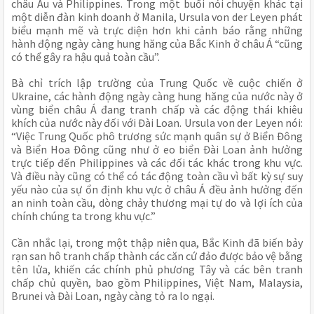
châu Âu và Philippines. Trong một buổi nói chuyện khác tại
một diễn đàn kinh doanh ở Manila, Ursula von der Leyen phát
biểu mạnh mẽ và trực diện hơn khi cảnh báo rằng những
hành động ngày càng hung hăng của Bắc Kinh ở châu Á “cũng
có thể gây ra hậu quả toàn cầu”.
Bà chỉ trích lập trường của Trung Quốc về cuộc chiến ở
Ukraine, các hành động ngày càng hung hăng của nước này ở
vùng biển châu Á đang tranh chấp và các động thái khiêu
khích của nước này đối với Đài Loan. Ursula von der Leyen nói:
“Việc Trung Quốc phô trương sức mạnh quân sự ở Biển Đông
và Biển Hoa Đông cũng như ở eo biển Đài Loan ảnh hưởng
trực tiếp đến Philippines và các đối tác khác trong khu vực.
Và điều này cũng có thể có tác động toàn cầu vì bất kỳ sự suy
yếu nào của sự ổn định khu vực ở châu Á đều ảnh hưởng đến
an ninh toàn cầu, dòng chảy thương mại tự do và lợi ích của
chính chúng ta trong khu vực.”
Cần nhắc lại, trong một thập niên qua, Bắc Kinh đã biến bảy
rạn san hô tranh chấp thành các căn cứ đảo được bảo vệ bằng
tên lửa, khiến các chính phủ phương Tây và các bên tranh
chấp chủ quyền, bao gồm Philippines, Việt Nam, Malaysia,
Brunei và Đài Loan, ngày càng tỏ ra lo ngại.