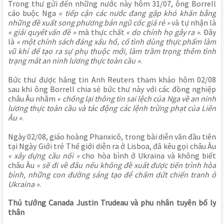
Trong thư gửi đến những nước này hôm 31/07, ông Borrell
cáo buộc Nga
« tiếp cận các nước đang gặp khó khăn bằng
những đề xuất song phương bán ngũ cốc giá rẻ »
và tự nhận là
« giải quyết vấn đề »
mà thực chất
« do chính họ gây ra »
. Đây
là
« một chính sách đáng xấu hổ, cố tình dùng thực phẩm làm
vũ khí để tạo ra sự phụ thuộc mới, làm trầm trọng thêm tình
trạng
mất an ninh lương thực toàn cầu
»
.
Bức thư được hãng tin Anh Reuters tham khảo hôm 02/08
sau khi ông Borrell chia sẻ bức thư này với các đồng nghiệp
châu Âu nhằm
« chống lại thông tin sai lệch của Nga về an ninh
lương thực toàn cầu và tác động các lệnh trừng phạt của Liên
Âu »
.
Ngày 02/08, giáo hoàng Phanxicô, trong bài diễn văn đầu tiên
tại Ngày Giới trẻ Thế giới diễn ra ở Lisboa, đã kêu gọi châu Âu
« xây dựng cầu nối »
cho hòa bình ở Ukraina và không biết
châu Âu
« sẽ đi về đâu nếu không đề xuất được tiến trình hòa
bình, những con đường sáng tạo để chấm dứt chiến tranh ở
Ukraina »
.
Thủ tướng Canada Justin Trudeau và phu nhân tuyên bố ly
thân