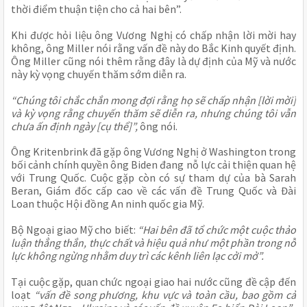
thời điểm thuận tiện cho cả hai bên”.
Khi được hỏi liệu ông Vương Nghị có chấp nhận lời mời hay
không, ông Miller nói rằng vấn đề này do Bắc Kinh quyết định.
Ông Miller cũng nói thêm rằng đây là dự định của Mỹ và nước
này kỳ vọng chuyến thăm sớm diễn ra.
“Chúng tôi chắc chắn mong đợi rằng họ sẽ chấp nhận [lời mời]
và kỳ vọng rằng chuyến thăm sẽ diễn ra, nhưng chúng tôi vẫn
chưa ấn định ngày [cụ thể]”,
ông nói.
Ông Kritenbrink đã gặp ông Vương Nghị ở Washington trong
bối cảnh chính quyền ông Biden đang nỗ lực cải thiện quan hệ
với Trung Quốc. Cuộc gặp còn có sự tham dự của bà Sarah
Beran, Giám đốc cấp cao về các vấn đề Trung Quốc và Đài
Loan thuộc Hội đồng An ninh quốc gia Mỹ.
Bộ Ngoại giao Mỹ cho biết:
“Hai bên đã tổ chức một cuộc thảo
luận thẳng thắn, thực chất và hiệu quả như một phần trong nỗ
lực không ngừng nhằm duy trì các kênh liên lạc cởi mở”.
Tại cuộc gặp, quan chức ngoại giao hai nước cũng đề cập đến
loạt
“vấn đề song phương, khu vực và toàn cầu, bao gồm cả