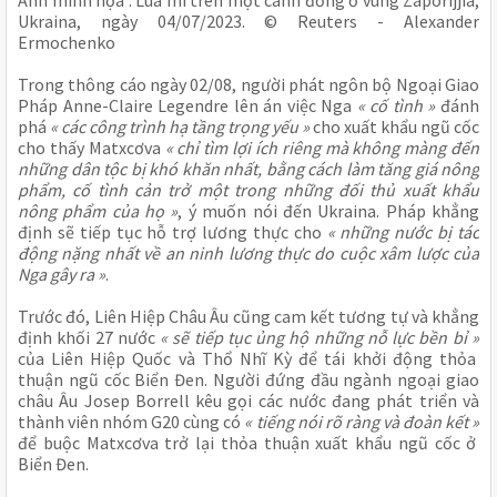
Ảnh minh họa : Lúa mì trên một cánh đồng ở vùng Zaporijjia,
Ukraina, ngày 04/07/2023. © Reuters - Alexander
Ermochenko
Trong thông cáo ngày 02/08, người phát ngôn bộ Ngoại Giao
Pháp Anne-Claire Legendre lên án việc Nga
« cố tình »
đánh
phá
« các công trình hạ tầng trọng yếu »
cho xuất khẩu ngũ cốc
cho thấy Matxcơva
« chỉ tìm lợi ích riêng mà không màng đến
những dân tộc bị khó khăn nhất, bằng cách làm tăng giá nông
phẩm, cố tình cản trở một trong những đối thủ xuất khẩu
nông phẩm của họ »
, ý muốn nói đến Ukraina. Pháp khẳng
định sẽ tiếp tục hỗ trợ lương thực cho
« những nước bị tác
động nặng nhất về an ninh lương thực do cuộc xâm lược của
Nga gây ra »
.
Trước đó, Liên Hiệp Châu Âu cũng cam kết tương tự và khẳng
định khối 27 nước
« sẽ tiếp tục ủng hộ những nỗ lực bền bỉ »
của Liên Hiệp Quốc và Thổ Nhĩ Kỳ để tái khởi động thỏa
thuận ngũ cốc Biển Đen. Người đứng đầu ngành ngoại giao
châu Âu Josep Borrell kêu gọi các nước đang phát triển và
thành viên nhóm G20 cùng có
« tiếng nói rõ ràng và đoàn kết »
để buộc Matxcơva trở lại thỏa thuận xuất khẩu ngũ cốc ở
Biển Đen.