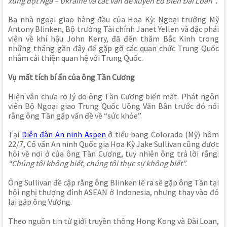
xung đột Nga – Ukraine và các vấn đề xuyên Eo biển Đài Loan”
.
Ba nhà ngoại giao hàng đầu của Hoa Kỳ: Ngoại trưởng Mỹ
Antony Blinken, Bộ trưởng Tài chính Janet Yellen và đặc phái
viên về khí hậu John Kerry, đã đến thăm Bắc Kinh trong
những tháng gần đây để gặp gỡ các quan chức Trung Quốc
nhằm cải thiện quan hệ với Trung Quốc.
Vụ mất tích bí ẩn của ông Tần Cương
Hiện vẫn chưa rõ lý do ông Tần Cương biến mất. Phát ngôn
viên Bộ Ngoại giao Trung Quốc Uông Văn Bân trước đó nói
rằng ông Tần gặp vấn đề về “sức khỏe”.
Tại
Diễn đàn An ninh Aspen
ở tiểu bang Colorado (Mỹ) hôm
22/7, Cố vấn An ninh Quốc gia Hoa Kỳ Jake Sullivan cũng được
hỏi về nơi ở của ông Tần Cương, tuy nhiên ông trả lời rằng:
“Chúng tôi không biết, chúng tôi thực sự không biết”.
Ông Sullivan đề cập rằng ông Blinken lẽ ra sẽ gặp ông Tần tại
hội nghị thượng đỉnh ASEAN ở Indonesia, nhưng thay vào đó
lại gặp ông Vương.
Theo nguồn tin từ giới truyền thông Hong Kong và Đài Loan,