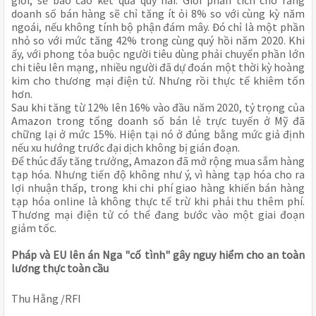
giới, sẽ báo cáo kết quả quý hai. Giới phân tích cho rằng
doanh số bán hàng sẽ chỉ tăng ít ỏi 8% so với cùng kỳ năm
ngoái, nếu không tính bộ phận đám mây. Đó chỉ là một phần
nhỏ so với mức tăng 42% trong cùng quý hồi năm 2020. Khi
ấy, với phong tỏa buộc người tiêu dùng phải chuyển phần lớn
chi tiêu lên mạng, nhiều người đã dự đoán một thời kỳ hoàng
kim cho thương mại điện tử. Nhưng rồi thực tế khiêm tốn
hơn.
Sau khi tăng từ 12% lên 16% vào đầu năm 2020, tỷ trọng của
Amazon trong tổng doanh số bán lẻ trực tuyến ở Mỹ đã
chững lại ở mức 15%. Hiện tại nó ở đúng bằng mức giả định
nếu xu hướng trước đại dịch không bị gián đoạn.
Để thúc đẩy tăng trưởng, Amazon đã mở rộng mua sắm hàng
tạp hóa. Nhưng tiến độ không như ý, vì hàng tạp hóa cho ra
lợi nhuận thấp, trong khi chi phí giao hàng khiến bán hàng
tạp hóa online là không thực tế trừ khi phải thu thêm phí.
Thương mại điện tử có thể đang bước vào một giai đoạn
giảm tốc.
Pháp và EU lên án Nga "cố tình" gây nguy hiểm cho an toàn
lương thực toàn cầu
Thu Hằng /RFI