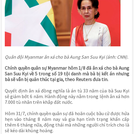
Quân đội Myanmar ân xá cho bà Aung San Suu Kyi (ảnh: CNN).
Chính quyền quân sự Myanmar hôm 1/8 đã ân xá cho bà Aung
San Suu Kyi về 5 trong số 19 tội danh mà bà bị kết án nhưng
bà sẽ vẫn bị quản thúc tại gia, theo Reuters đưa tin.
Quyết định ân xá đồng nghĩa là án tù 33 năm của bà Suu Kyi
sẽ giảm bớt 6 năm. Hành động này nằm trong lệnh ân xá hơn
7.000 tù nhân trên khắp đất nước.
Hôm 31/7, chính quyền quân sự đã hoãn cuộc bầu cử được hứa
hẹn vào tháng 8 năm nay và gia hạn tình trạng khẩn cấp
thêm 6 tháng nữa, động thái mà những người chỉ trích cho là
sẽ kéo dài khủng hoảng.