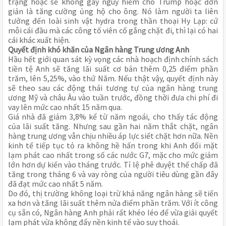
trạng hoặc sẽ không gây nguy hiểm cho Trump hoặc đơn
giản là tăng cường ủng hộ cho ông. Nó làm người ta liên
tưởng đến loài sinh vật hydra trong thần thoại Hy Lạp: cứ
mỗi cái đầu mà các công tố viên cố gắng chặt đi, thì lại có hai
cái khác xuất hiện.
Quyết định khó khăn của Ngân hàng Trung ương Anh
Hầu hết giới quan sát kỳ vọng các nhà hoạch định chính sách
tiền tệ Anh sẽ tăng lãi suất cơ bản thêm 0,25 điểm phần
trăm, lên 5,25%, vào thứ Năm. Nếu thật vậy, quyết định này
sẽ theo sau các động thái tương tự của ngân hàng trung
ương Mỹ và châu Âu vào tuần trước, đồng thời đưa chi phí đi
vay lên mức cao nhất 15 năm qua.
Giá nhà đã giảm 3,8% kể từ năm ngoái, cho thấy tác động
của lãi suất tăng. Nhưng sau gần hai năm thắt chặt, ngân
hàng trung ương vẫn chịu nhiều áp lực siết chặt hơn nữa. Nền
kinh tế tiếp tục tỏ ra không hề hấn trong khi Anh đối mặt
lạm phát cao nhất trong số các nước G7, mặc cho mức giảm
lớn hơn dự kiến vào tháng trước. Tỉ lệ phê duyệt thế chấp đã
tăng trong tháng 6 và vay ròng của người tiêu dùng gần đây
đã đạt mức cao nhất 5 năm.
Do đó, thị trường không loại trừ khả năng ngân hàng sẽ tiến
xa hơn và tăng lãi suất thêm nửa điểm phần trăm. Với ít công
cụ sẵn có, Ngân hàng Anh phải rất khéo léo để vừa giải quyết
lạm phát vừa không đẩy nền kinh tế vào suy thoái.