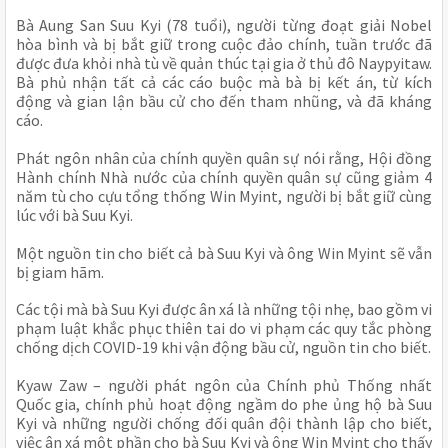
Bà Aung San Suu Kyi (78 tuổi), người từng đoạt giải Nobel
hòa bình và bị bắt giữ trong cuộc đảo chính, tuần trước đã
được đưa khỏi nhà tù về quản thúc tại gia ở thủ đô Naypyitaw.
Bà phủ nhận tất cả các cáo buộc mà bà bị kết án, từ kích
động và gian lận bầu cử cho đến tham nhũng, và đã kháng
cáo.
Phát ngôn nhân của chính quyền quân sự nói rằng, Hội đồng
Hành chính Nhà nước của chính quyền quân sự cũng giảm 4
năm tù cho cựu tổng thống Win Myint, người bị bắt giữ cùng
lúc với bà Suu Kyi.
Một nguồn tin cho biết cả bà Suu Kyi và ông Win Myint sẽ vẫn
bị giam hãm.
Các tội mà bà Suu Kyi được ân xá là những tội nhẹ, bao gồm vi
phạm luật khắc phục thiên tai do vi phạm các quy tắc phòng
chống dịch COVID-19 khi vận động bầu cử, nguồn tin cho biết.
Kyaw Zaw – người phát ngôn của Chính phủ Thống nhất
Quốc gia, chính phủ hoạt động ngầm do phe ủng hộ bà Suu
Kyi và những người chống đối quân đội thành lập cho biết,
việc ân xá một phần cho bà Suu Kyi và ông Win Myint cho thấy