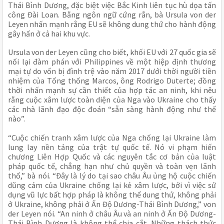
Thái Bình Dương, đặc biệt việc Bắc Kinh liên tục hù dọa tấn
công Đài Loan. Bằng ngôn ngữ cứng rắn, bà Ursula von der
Leyen nhấn mạnh rằng EU sẽ không dung thứ cho hành động
gây hấn ở cả hai khu vực.
Ursula von der Leyen cũng cho biết, khối EU với 27 quốc gia sẽ
nối lại đàm phán với Philippines về một hiệp định thương
mại tự do vốn bị đình trệ vào năm 2017 dưới thời người tiền
nhiệm của Tổng thống Marcos, ông Rodrigo Duterte; đồng
thời nhấn mạnh sự cần thiết của hợp tác an ninh, khi nêu
rằng cuộc xâm lược toàn diện của Nga vào Ukraine cho thấy
các nhà lãnh đạo độc đoán “sẵn sàng hành động như thế
nào”.
“Cuộc chiến tranh xâm lược của Nga chống lại Ukraine làm
lung lay nền tảng của trật tự quốc tế. Nó vi phạm hiến
chương Liên Hợp Quốc và các nguyên tắc cơ bản của luật
pháp quốc tế, chẳng hạn như chủ quyền và toàn vẹn lãnh
thổ,” bà nói. “Đây là lý do tại sao châu Âu ủng hộ cuộc chiến
dũng cảm của Ukraine chống lại kẻ xâm lược, bởi vì việc sử
dụng vũ lực bất hợp pháp là không thể dung thứ, không phải
ở Ukraine, không phải ở Ấn Độ Dương-Thái Bình Dương,” von
der Leyen nói. “An ninh ở châu Âu và an ninh ở Ấn Độ Dương-
Thái Bình Dương là không thể chia cắt. Những thách thức