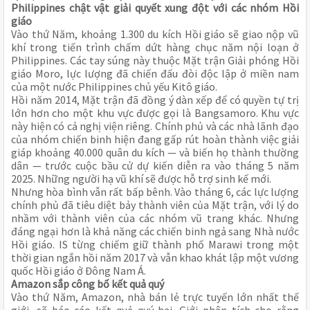
Philippines chật vật giải quyết xung đột với các nhóm Hồi
giáo
Vào thứ Năm, khoảng 1.300 du kích Hồi giáo sẽ giao nộp vũ
khí trong tiến trình chấm dứt hàng chục năm nội loạn ở
Philippines. Các tay súng này thuộc Mặt trận Giải phóng Hồi
giáo Moro, lực lượng đã chiến đấu đòi độc lập ở miền nam
của một nước Philippines chủ yếu Kitô giáo.
Hồi năm 2014, Mặt trận đã đồng ý dàn xếp để có quyền tự trị
lớn hơn cho một khu vực được gọi là Bangsamoro. Khu vực
này hiện có cả nghị viện riêng. Chính phủ và các nhà lãnh đạo
của nhóm chiến binh hiện đang gấp rút hoàn thành việc giải
giáp khoảng 40.000 quân du kích — và biến họ thành thường
dân — trước cuộc bầu cử dự kiến diễn ra vào tháng 5 năm
2025. Những người hạ vũ khí sẽ được hỗ trợ sinh kế mới.
Nhưng hòa bình vẫn rất bấp bênh. Vào tháng 6, các lực lượng
chính phủ đã tiêu diệt bảy thành viên của Mặt trận, với lý do
nhầm với thành viên của các nhóm vũ trang khác. Nhưng
đáng ngại hơn là khả năng các chiến binh ngả sang Nhà nước
Hồi giáo. IS từng chiếm giữ thành phố Marawi trong một
thời gian ngắn hồi năm 2017 và vẫn khao khát lập một vương
quốc Hồi giáo ở Đông Nam Á.
Amazon sắp công bố kết quả quý
Vào thứ Năm, Amazon, nhà bán lẻ trực tuyến lớn nhất thế