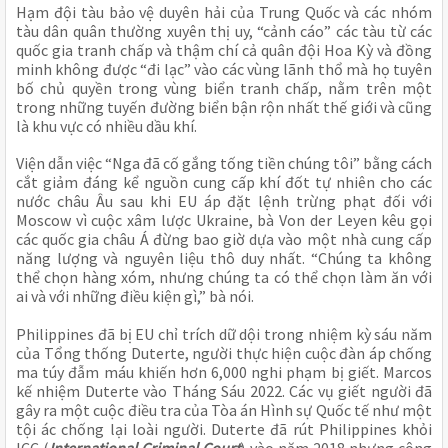
Hạm đội tàu bảo vệ duyên hải của Trung Quốc và các nhóm
tàu dân quân thường xuyên thị uy, “cảnh cáo” các tàu từ các
quốc gia tranh chấp và thậm chí cả quân đội Hoa Kỳ và đồng
minh không được “đi lạc” vào các vùng lãnh thổ mà họ tuyên
bố chủ quyền trong vùng biển tranh chấp, nằm trên một
trong những tuyến đường biển bận rộn nhất thế giới và cũng
là khu vực có nhiều dầu khí.
Viện dẫn việc “Nga đã cố gắng tống tiền chúng tôi” bằng cách
cắt giảm đáng kể nguồn cung cấp khí đốt tự nhiên cho các
nước châu Âu sau khi EU áp đặt lệnh trừng phạt đối với
Moscow vì cuộc xâm lược Ukraine, bà Von der Leyen kêu gọi
các quốc gia châu Á đừng bao giờ dựa vào một nhà cung cấp
năng lượng và nguyên liệu thô duy nhất. “Chúng ta không
thể chọn hàng xóm, nhưng chúng ta có thể chọn làm ăn với
ai và với những điều kiện gì,” bà nói.
Philippines đã bị EU chỉ trích dữ dội trong nhiệm kỳ sáu năm
của Tổng thống Duterte, người thực hiện cuộc đàn áp chống
ma túy đẫm máu khiến hơn 6,000 nghi phạm bị giết. Marcos
kế nhiệm Duterte vào Tháng Sáu 2022. Các vụ giết người đã
gây ra một cuộc điều tra của Tòa án Hình sự Quốc tế như một
tội ác chống lại loài người. Duterte đã rút Philippines khỏi