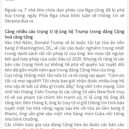
Ngoài ra, 7 nhà kho chứa đạn pháo của Nga cũng đã bị phá
hủy trong ngày. Phía Nga chưa bình luận về thông tin về
Ukraina đưa ra.
Càng nhiều cáo trạng tỉ lệ ủng hộ Trump trong đảng Cộng
hoà càng tăng
Vào thứ Năm, Donald Trump sẽ bị buộc tội tại tòa án liên
bang ở Washington, DC, về các cáo buộc nghiêm trọng nhất
trong danh sách rắc rối pháp lý của ông: âm mưu lật ngược
kết quả hợp pháp của cuộc bầu cử 2020. Nhưng rõ ràng là các
bản cáo trạng hình sự không hề phá vỡ quyền lực tuyệt đối
kéo dài gần mười năm qua trong đảng Cộng hòa của ông.
Cựu tổng thống một lần nữa tỏ ra vô cùng lạc quan. “Cảm ơn
tất cả mọi người!!! Tôi chưa bao giờ nhận được nhiều ủng hộ
như vậy về bất cứ điều gì trước đây,” ông viết trên mạng. Còn
nhớ hồi tháng 3 khi Trump bị các công tố viên New York truy
tố về sai phạm tài chính khi tranh cử, tỉ lệ ủng hộ ông đã
tăng lên. Đến tháng 6, ông bị truy tố vì giữ thông tin tình báo
tuyệt mật tại nhà riêng; ngay sau khi rời tòa án liên bang ở
Miami, ông vẫn ghé vào một nhà hàng món Cuba nổi tiếng
như bình thường.
Các chiến lược gia của đảng Cộng hòa dự đoán các bản cáo