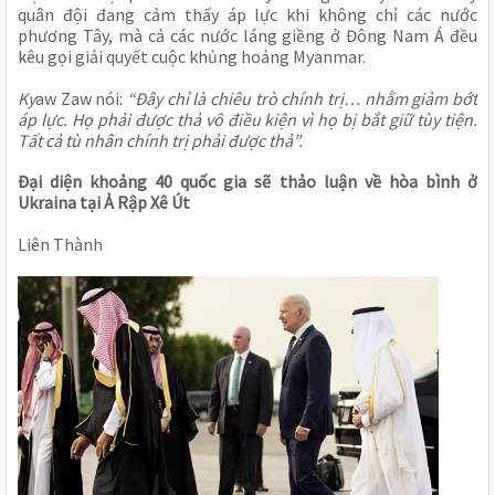
quân đội đang cảm thấy áp lực khi không chỉ các nước
phương Tây, mà cả các nước láng giềng ở Đông Nam Á đều
kêu gọi giải quyết cuộc khủng hoảng Myanmar.
Ky
aw Zaw nói:
“Đây chỉ là chiêu trò chính trị… nhằm giảm bớt
áp lực. Họ phải được thả vô điều kiện vì họ bị bắt giữ tùy tiện.
Tất cả tù nhân chính trị phải được thả”.
Đại diện khoảng 40 quốc gia sẽ thảo luận về hòa bình ở
Ukraina tại Ả Rập Xê Út
Liên Thành