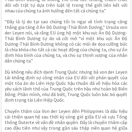
đối với trật tự dựa trên luật lệ trong thế giới liên kết với
nhau của chúng ta ảnh hưởng đến tất cả chúng ta.”
“Đây là lý do tại sao chúng tôi lo ngại về tình trạng căng
thẳng gia tăng ở Ấn Độ Dương-Thái Bình Dương,” Ursula von
der Leyen nói, và rằng EU ủng hộ một khu vực Ấn Độ Dương-
Thái Bình Dương tự do và cởi mở “vì một khu vực Ấn Độ
Dương-Thái Bình Dương không có các mối đe dọa cưỡng bức
là chìa khóa cho tất cả các hoạt động của chúng ta, cho sự ổn
định hòa bình của chúng ta, và cho sự thịnh vượng của nhân
dân chúng ta.”
Dù không nêu đích danh Trung Quốc nhưng bà von der Leyen
tái khẳng định sự công nhận của EU đối với phán quyết của
một tòa án do Liên Hợp Quốc hậu thuẫn đã vô hiệu hóa các
yêu sách lãnh thổ của Trung Quốc trên hầu như toàn bộ Biển
Đông. Phần mình, như đã biết, Trung Quốc luôn bác bỏ quyết
định trọng tài Liên Hiệp Quốc.
Chuyến thăm của Von der Leyen đến Philippines là dấu hiệu
cải thiện quan hệ sau thời kỳ sóng gió giữa EU và cựu Tổng
thống Duterte về vấn đề nhân quyền. Đây là chuyến thăm cấp
cao đầu tiên như vậy trong gần sáu thập niên quan hệ giữa