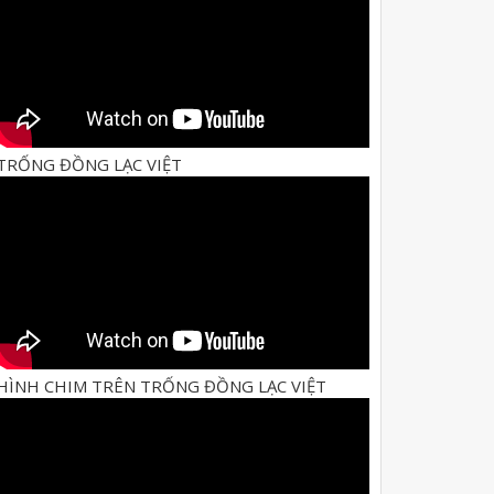
TRỐNG ĐỒNG LẠC VIỆT
HÌNH CHIM TRÊN TRỐNG ĐỒNG LẠC VIỆT