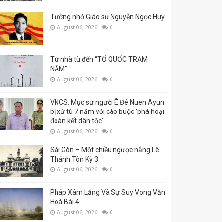
Tưởng nhớ Giáo sư Nguyễn Ngọc Huy
August 06, 2026
0
Từ nhà tù đến “TỔ QUỐC TRĂM
NĂM”
August 06, 2026
0
VNCS: Mục sư người Ê Đê Nuen Ayun
bị xử tù 7 năm với cáo buộc 'phá hoại
đoàn kết dân tộc'
August 06, 2026
0
Sài Gòn – Một chiều ngược nắng Lê
Thánh Tôn Kỳ 3
August 06, 2026
0
Pháp Xâm Lăng Và Sự Suy Vong Văn
Hoá Bài 4
August 06, 2026
0