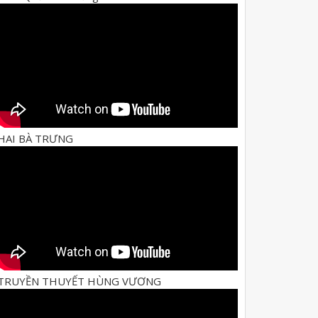
HAI BÀ TRƯNG
TRUYỀN THUYẾT HÙNG VƯƠNG