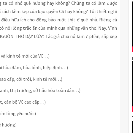
ng ta có nhớ quê hương hay không? Chúng ta có làm được
ỏi ách kềm kẹp của bạo quyền CS hay không? Tôi thiết nghĩ
điều hữu ích cho đồng bào ruột thịt ở quê nhà. Riêng cá
 tỏ nỗi lòng trắc ẩn của mình qua những vần thơ. Nay, Vĩnh
“NGUỒN THƠ DẬY LỬA”. Tác giả chia nó làm 7 phần, sắp xếp
và kinh tế mới của VC…)
 hòa đàm, hòa bình, hiệp định…)
ao cấp, cởi trói, kinh tế mới…)
anh, thị trường, sở hữu hóa toàn dân…)
t, cán bộ VC cao cấp…)
ên lòng yêu nước)
uê hương)