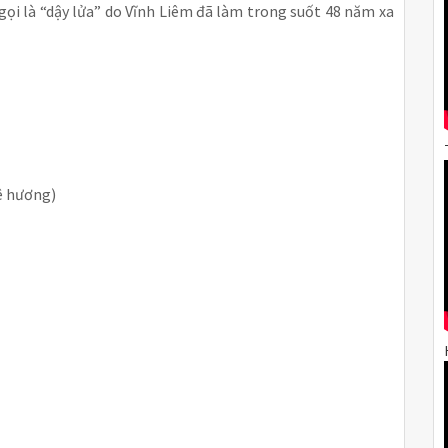
ọi là “dậy lửa” do Vĩnh Liêm đã làm trong suốt 48 năm xa
uê hương)