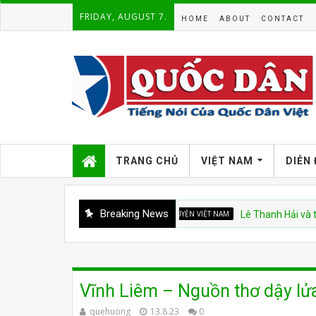
FRIDAY, AUGUST 7.
HOME
ABOUT
CONTACT
TRANG CHỦ
VIỆT NAM
DIỄN
Breaking News
CHUYỆN VIỆT NAM
Lê Thanh Hải và trách n
Vĩnh Liêm – Nguồn thơ dậy lửa
quehuong
13.8.23
0