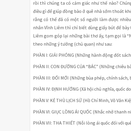
rồi thì chúng ta có cảm giác như thế nào? Chú
điều gì để giúp đồng bào ở quê nhà sớm thoát kh
rằng có thể đã có một số người làm được nhiều 
nhân Vĩnh Liêm thì chỉ biết dùng giấy bút để bày
Liêm gom góp lại những bài thơ ấy, tạm gọi là 
theo những ý tưởng (chủ quan) như sau:
PHẦN I: GIẢI PHÓNG (Những hành động đốt sách 
PHẦN II: CON ĐƯỜNG CỦA “BÁC” (Những chiêu bài
PHẦN III: ĐỔI MỚI (Những bùa phép, chính sách, b
PHẦN IV: ĐỊNH HƯỚNG (Xã hội chủ nghĩa, quốc do
PHẦN V: KẺ THÙ LỊCH SỬ (Hồ Chí Minh, Võ Văn Kiệ
PHẦN VI: GIỤC LÒNG ÁI QUỐC (Nhắc nhở thanh ni
PHẦN VII: THA THIẾT (Nỗi lòng ái quốc đối với q