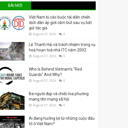
BÀI MỚI
Việt Nam bị cáo buộc tái diễn chiến
dịch đàn áp giới cầm bút sau vụ bắt
giữ tác giả
August 07, 2026
0
Lê Thanh Hải và trách nhiệm trong vụ
hoả hoạn toà nhà ITC năm 2002
August 07, 2026
0
Who Is Behind Vietnam’s “Red
Guards” And Why?
August 07, 2026
0
Ba người đẹp và chiếc loa phường
mang tên mạng xã hội
August 07, 2026
0
Ai đang hưởng lợi từ những cuộc đấu
tố ở Việt Nam?