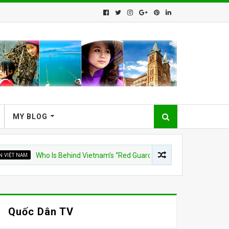
MY BLOG
M
Who Is Behind Vietnam’s “Red Guards” And Why?
CHUYỆN 
Quốc Dân TV