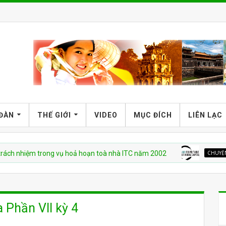
 ĐÀN
THẾ GIỚI
VIDEO
MỤC ĐÍCH
LIÊN LẠC
hiệm trong vụ hoả hoạn toà nhà ITC năm 2002
CHUYỆN VIỆT NA
 Phần VII kỳ 4