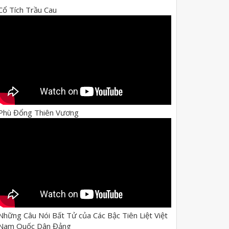
Cổ Tích Trầu Cau
Phù Đổng Thiên Vương
Những Câu Nói Bất Tử của Các Bậc Tiên Liệt Việt
Nam Quốc Dân Đảng