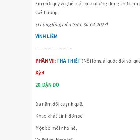
Xin mời quý vị ghé mắt qua những dòng thơ tạm g
quê hương.
(Thung lũng Liên-Sơn, 30-04-2023)
VĨNH LIÊM
-------------------
PHẦN VII:
THA THIẾT
(Nỗi lòng ái quốc đối với q
Kỳ 4
20. DẶN DÒ
Ba năm đời quạnh quẽ,
Khao khát tình đơn sơ.
Một bờ môi nhỏ né,
Và đôi mi khép hờ.