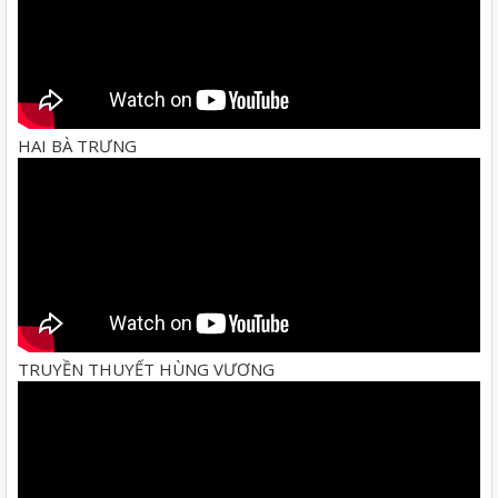
HAI BÀ TRƯNG
TRUYỀN THUYẾT HÙNG VƯƠNG