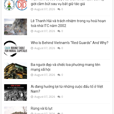
giới cầm bút sau vụ bắt giữ tác giả
August 07, 2026
0
Lê Thanh Hải và trách nhiệm trong vụ hoả hoạn
toà nhà ITC năm 2002
August 07, 2026
0
Who Is Behind Vietnam’s “Red Guards” And Why?
August 07, 2026
0
Ba người đẹp và chiếc loa phường mang tên
mạng xã hội
August 07, 2026
0
Ai đang hưởng lợi từ những cuộc đấu tố ở Việt
Nam?
August 07, 2026
0
Rừng và lũ lụt
August 07, 2026
0