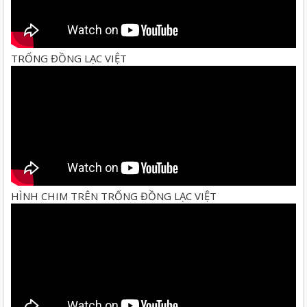
TRỐNG ĐỒNG LẠC VIỆT
HÌNH CHIM TRÊN TRỐNG ĐỒNG LẠC VIỆT