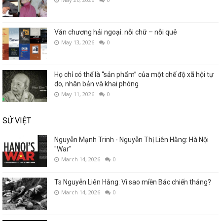
Văn chương hải ngoại: nỗi chữ – nỗi quê
May 13, 2026
0
Họ chỉ có thể là “sản phẩm” của một chế độ xã hội tự
do, nhân bản và khai phóng
May 11, 2026
0
SỬ VIỆT
Nguyễn Mạnh Trinh - Nguyễn Thị Liên Hằng: Hà Nội
"War"
March 14, 2026
0
Ts Nguyễn Liên Hằng: Vì sao miền Bắc chiến thắng?
March 14, 2026
0