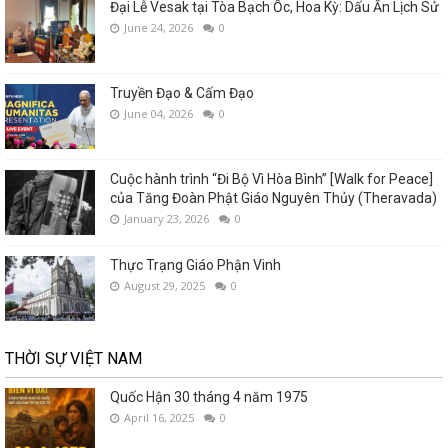
Đại Lễ Vesak tại Tòa Bạch Ốc, Hoa Kỳ: Dấu Ấn Lịch Sử
June 24, 2026
0
Truyền Đạo & Cấm Đạo
June 04, 2026
0
Cuộc hành trình “Đi Bộ Vì Hòa Bình” [Walk for Peace]
của Tăng Đoàn Phật Giáo Nguyên Thủy (Theravada)
January 23, 2026
0
Thực Trạng Giáo Phận Vinh
August 29, 2025
0
THỜI SỰ VIỆT NAM
Quốc Hận 30 tháng 4 năm 1975
April 16, 2025
0