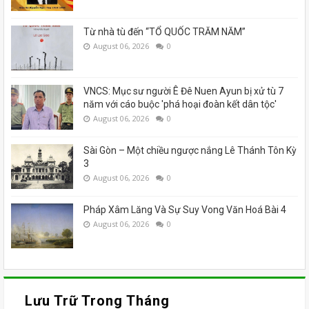
Từ nhà tù đến “TỔ QUỐC TRĂM NĂM”
August 06, 2026
0
VNCS: Mục sư người Ê Đê Nuen Ayun bị xử tù 7
năm với cáo buộc 'phá hoại đoàn kết dân tộc'
August 06, 2026
0
Sài Gòn – Một chiều ngược nắng Lê Thánh Tôn Kỳ
3
August 06, 2026
0
Pháp Xâm Lăng Và Sự Suy Vong Văn Hoá Bài 4
August 06, 2026
0
Lưu Trữ Trong Tháng