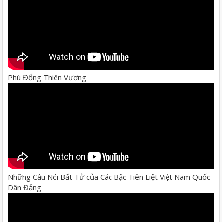
Phù Đổng Thiên Vương
Những Câu Nói Bất Tử của Các Bậc Tiên Liệt Việt Nam Quốc
Dân Đảng