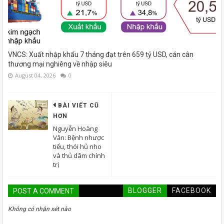
VNCS: Xuất nhập khẩu 7 tháng đạt trên 659 tỷ USD, cán cân
thương mại nghiêng về nhập siêu
August 04, 2026
0
BÀI VIẾT CŨ
HƠN
Nguyễn Hoàng
Văn: Bệnh nhược
tiểu, thói hủ nho
và thủ dâm chính
trị
BLOGGER
FACEBOOK
POST A COMMENT
Không có nhận xét nào