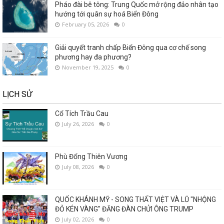
Pháo đài bê tông: Trung Quốc mở rộng đảo nhân tạo
hướng tới quân sự hoá Biển Đông
February 05, 2026
0
Giải quyết tranh chấp Biển Đông qua cơ chế song
phương hay đa phương?
November 19, 2025
0
LỊCH SỬ
Cổ Tích Trầu Cau
July 26, 2026
0
Phù Đổng Thiên Vương
July 08, 2026
0
QUỐC KHÁNH MỸ - SONG THẤT VIỆT VÀ LŨ "NHỘNG
ĐỎ KÉN VÀNG" ĐĂNG ĐÀN CHỬI ÔNG TRUMP
July 02, 2026
0