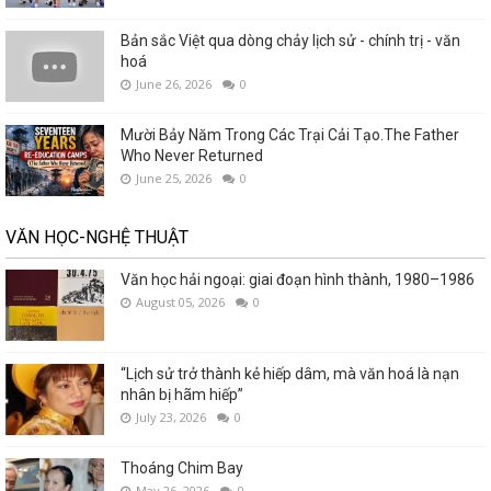
Bản sắc Việt qua dòng chảy lịch sử - chính trị - văn
hoá
June 26, 2026
0
Mười Bảy Năm Trong Các Trại Cải Tạo.The Father
Who Never Returned
June 25, 2026
0
VĂN HỌC-NGHỆ THUẬT
Văn học hải ngoại: giai đoạn hình thành, 1980–1986
August 05, 2026
0
“Lịch sử trở thành kẻ hiếp dâm, mà văn hoá là nạn
nhân bị hãm hiếp”
July 23, 2026
0
Thoáng Chim Bay
May 26, 2026
0