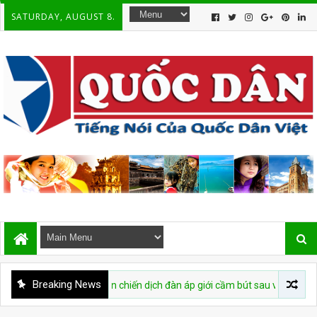
SATURDAY, AUGUST 8.
Breaking News
cáo buộc tái diễn chiến dịch đàn áp giới cầm bút sau vụ bắt giữ tác giả