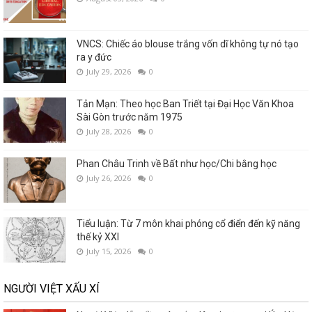
VNCS: Chiếc áo blouse trắng vốn dĩ không tự nó tạo
ra y đức
July 29, 2026
0
Tản Mạn: Theo học Ban Triết tại Đại Học Văn Khoa
Sài Gòn trước năm 1975
July 28, 2026
0
Phan Châu Trinh về Bất như học/Chi bằng học
July 26, 2026
0
Tiểu luận: Từ 7 môn khai phóng cổ điển đến kỹ năng
thế kỷ XXI
July 15, 2026
0
NGƯỜI VIỆT XẤU XÍ