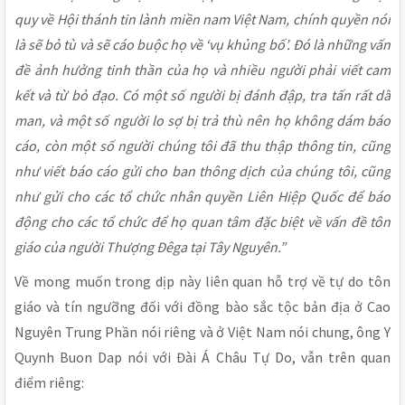
quy về Hội thánh tin lành miền nam Việt Nam, chính quyền nói
là sẽ bỏ tù và sẽ cáo buộc họ về ‘vụ khủng bố’. Đó là những vấn
đề ảnh hưởng tinh thần của họ và nhiều người phải viết cam
kết và từ bỏ đạo. Có một số người bị đánh đập, tra tấn rất dã
man, và một số người lo sợ bị trả thù nên họ không dám báo
cáo, còn một số người chúng tôi đã thu thập thông tin, cũng
như viết báo cáo gửi cho ban thông dịch của chúng tôi, cũng
như gửi cho các tổ chức nhân quyền Liên Hiệp Quốc để báo
động cho các tổ chức để họ quan tâm đặc biệt về vấn đề tôn
giáo của người Thượng Đêga tại Tây Nguyên.”
Về mong muốn trong dịp này liên quan hỗ trợ về tự do tôn
giáo và tín ngưỡng đối với đồng bào sắc tộc bản địa ở Cao
Nguyên Trung Phần nói riêng và ở Việt Nam nói chung, ông Y
Quynh Buon Dap nói với Đài Á Châu Tự Do, vẫn trên quan
điểm riêng: