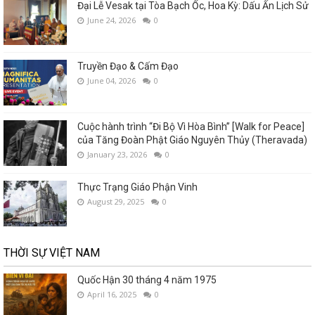
Đại Lễ Vesak tại Tòa Bạch Ốc, Hoa Kỳ: Dấu Ấn Lịch Sử
June 24, 2026
0
Truyền Đạo & Cấm Đạo
June 04, 2026
0
Cuộc hành trình “Đi Bộ Vì Hòa Bình” [Walk for Peace]
của Tăng Đoàn Phật Giáo Nguyên Thủy (Theravada)
January 23, 2026
0
Thực Trạng Giáo Phận Vinh
August 29, 2025
0
THỜI SỰ VIỆT NAM
Quốc Hận 30 tháng 4 năm 1975
April 16, 2025
0