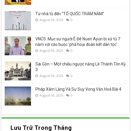
Từ nhà tù đến “TỔ QUỐC TRĂM NĂM”
August 06, 2026
0
VNCS: Mục sư người Ê Đê Nuen Ayun bị xử tù 7
năm với cáo buộc 'phá hoại đoàn kết dân tộc'
August 06, 2026
0
Sài Gòn – Một chiều ngược nắng Lê Thánh Tôn Kỳ
3
August 06, 2026
0
Pháp Xâm Lăng Và Sự Suy Vong Văn Hoá Bài 4
August 06, 2026
0
Lưu Trữ Trong Tháng