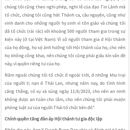
chúng tôi cũng theo nghi phép, nghi lễ của đạo Tin Lành mà
tổ chức, chúng tôi cũng hát Thánh ca, cầu nguyện, cũng như
vinh danh cho những người hy sinh vì tôn giáo và chúng tôi
đã tổ chức (rải rác) với khoảng 500 người tham gia trong sự
kiện này (ở tại Việt Nam). Vì số người tham gia ở Hội thánh
của họ đông, họ sợ ảnh hưởng tới Hội thánh của họ, cho nên
họ không công khai, nên chúng tôi cũng phải giấu kín vấn đề
này, vì quyền riêng tư của họ.
Năm ngoái chúng tôi tổ chức ở ngoài trời, ở những khu trại
của người tị nạn ở Thái Lan, nhưng năm nay, do tình hình
căng thẳng, có vụ xả súng ngày 11/6/2023, cho nên an ninh
không được an toàn cho lắm, cho nên chúng tôi phải mượn
phòng luật sư của người Thái tổ chức bên đó”.
Chính quyền tăng đàn áp Hội thánh tư gia độc lập
Nhân dịp này, ông Y Quynh Buon Dap chia sẻ đánh giá từ góc