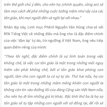
trên thế giới chú ý đến, cho nên họ (chính quyền, công an) sẽ
làm mọi cách để phá những cuộc tưởng niệm như vậy của các
tôn giáo, khi mọi người đến và ngồi lại với nhau.”
Nhân dịp này, Linh mục Phêrô Nguyễn Văn Hùng chia sẻ với
RFA Tiếng Việt về những điều mà ông cho là đặc điểm chính
của việc ‘đàn áp’ tự do, tín ngưỡng ở Việt Nam, ông nêu tiếp
quan điểm riêng của mình:
“Theo tôi nghĩ, đặc điểm chính là sự tính toán trong việc
khống chế, là việc coi tôn giáo là một trong những mối nguy
hiểm cần phải khống chế, bởi vì tôn giáo khai phóng con
người, làm cho con người ta có sự tự do. Thứ hai nữa, họ coi
tôn giáo là một trong những mầm mống khiến con người ta
không còn tin vào đường lối của đảng Cộng sản Việt Nam nữa,
cho nên họ đi tìm những giá trị khác. Đặc tính thứ ba là họ sợ
tôn giáo sẽ tụ tập những con người với số đông lại, để rồi sẽ