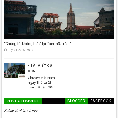
“Chúng tôi không thể ở lại được nữa rồi...”.
July 04, 2026
0
BÀI VIẾT CŨ
HƠN
Chuyện Việt Nam
ngày Thứ tư 23
tháng 8 năm 2023
BLOGGER
FACEBOOK
POST A COMMENT
Không có nhận xét nào