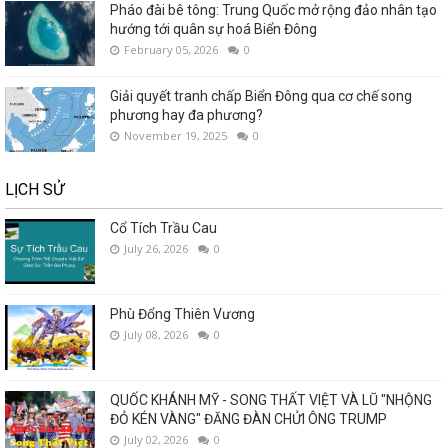
Pháo đài bê tông: Trung Quốc mở rộng đảo nhân tạo
hướng tới quân sự hoá Biển Đông
February 05, 2026
0
Giải quyết tranh chấp Biển Đông qua cơ chế song
phương hay đa phương?
November 19, 2025
0
LỊCH SỬ
Cổ Tích Trầu Cau
July 26, 2026
0
Phù Đổng Thiên Vương
July 08, 2026
0
QUỐC KHÁNH MỸ - SONG THẤT VIỆT VÀ LŨ "NHỘNG
ĐỎ KÉN VÀNG" ĐĂNG ĐÀN CHỬI ÔNG TRUMP
July 02, 2026
0