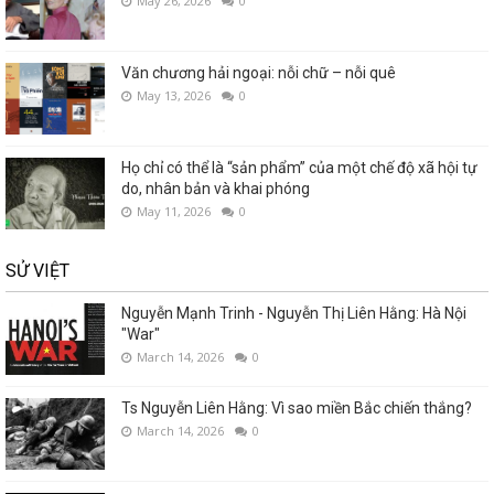
May 26, 2026
0
Văn chương hải ngoại: nỗi chữ – nỗi quê
May 13, 2026
0
Họ chỉ có thể là “sản phẩm” của một chế độ xã hội tự
do, nhân bản và khai phóng
May 11, 2026
0
SỬ VIỆT
Nguyễn Mạnh Trinh - Nguyễn Thị Liên Hằng: Hà Nội
"War"
March 14, 2026
0
Ts Nguyễn Liên Hằng: Vì sao miền Bắc chiến thắng?
March 14, 2026
0