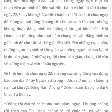
cũng đến nhà người dân. Cụ thể, trong ngày 19/8, một số
nhân viên an ninh đã đến vài Hội thánh và hỏi là có tổ chức
ngày 22/8 hay không? Các Hội thánh trả lời là sẽ tổ chức ngày
đó. Công an nói rằng “chúng tôi cho các anh tổ chức, nhưng
không được đăng hình và không được gửi hình”. Các Hội
thánh trả lời rằng như mọi năm chúng tôi vẫn đăng hình và
gửi hình để cho tất cả thế giới đều biết đến những nạn nhân,
những người hy sinh vì tôn giáo và những người bị bạo lực vì
lý do tôn giáo, là những người theo tôn giáo, chúng tôi vẫn
sẽ tưởng niệm và vẫn sẽ cầu nguyện.
Về tình hình tổ chức ngày 22/8 trong các cộng đồng của đồng
bào bản địa ở Tây Nguyên ở trong nước và ở nơi tìm kiếm tị
nạn tại khu vực Đông Nam Á, ông Y Quynh Buon Dap cho Đài Á
Châu Tự Do hay:
“Chúng tôi vẫn tổ chức như mọi năm, người Thượng chúng
tôi theo đạo Tin Lành, chúng tôi tổ chức cầu nguyện, và