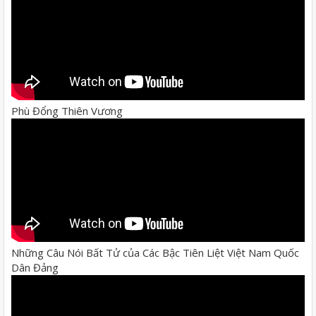
Phù Đổng Thiên Vương
Những Câu Nói Bất Tử của Các Bậc Tiên Liệt Việt Nam Quốc
Dân Đảng