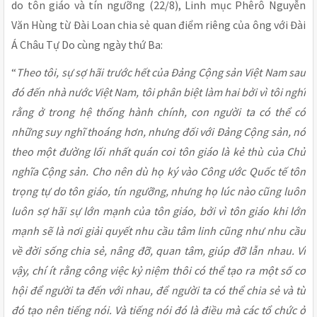
do tôn giáo và tín ngưỡng (22/8), Linh mục Phêrô Nguyễn
Văn Hùng từ Đài Loan chia sẻ quan điểm riêng của ông với Đài
Á Châu Tự Do cùng ngày thứ Ba:
“
Theo tôi, sự sợ hãi trước hết của Đảng Cộng sản Việt Nam sau
đó đến nhà nước Việt Nam, tôi phân biệt làm hai bởi vì tôi nghĩ
rằng ở trong hệ thống hành chính, con người ta có thể có
những suy nghĩ thoáng hơn, nhưng đối với Đảng Cộng sản, nó
theo một đường lối nhất quán coi tôn giáo là kẻ thù của Chủ
nghĩa Cộng sản. Cho nên dù họ ký vào Công ước Quốc tế tôn
trọng tự do tôn giáo, tín ngưỡng, nhưng họ lúc nào cũng luôn
luôn sợ hãi sự lớn mạnh của tôn giáo, bởi vì tôn giáo khi lớn
mạnh sẽ là nơi giải quyết nhu cầu tâm linh cũng như nhu cầu
về đời sống chia sẻ, nâng đỡ, quan tâm, giúp đỡ lẫn nhau. Vì
vậy, chí ít rằng công việc kỷ niệm thôi có thể tạo ra một số cơ
hội để người ta đến với nhau, để người ta có thể chia sẻ và từ
đó tạo nên tiếng nói. Và tiếng nói đó là điều mà các tổ chức ở