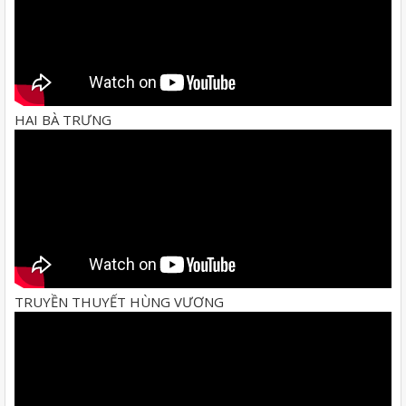
HAI BÀ TRƯNG
TRUYỀN THUYẾT HÙNG VƯƠNG