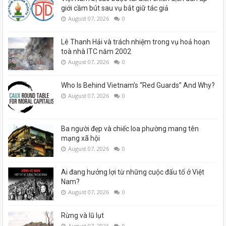
giới cầm bút sau vụ bắt giữ tác giả
August 07, 2026
0
Lê Thanh Hải và trách nhiệm trong vụ hoả hoạn
toà nhà ITC năm 2002
August 07, 2026
0
Who Is Behind Vietnam’s “Red Guards” And Why?
August 07, 2026
0
Ba người đẹp và chiếc loa phường mang tên
mạng xã hội
August 07, 2026
0
Ai đang hưởng lợi từ những cuộc đấu tố ở Việt
Nam?
August 07, 2026
0
Rừng và lũ lụt
August 07, 2026
0