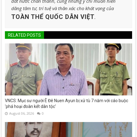
đất nước chân thành, cùng những ý chí muốn hiến
dâng tâm tư, trí tuệ và thân xác cho khát vọng của
TOÀN THỂ QUỐC DÂN VIỆT
.
RELATED POSTS
VNCS: Mục sư người Ê Đê Nuen Ayun bị xử tù 7 năm với cáo buộc
'phá hoại đoàn kết dân tộc'
August 06, 2026
0