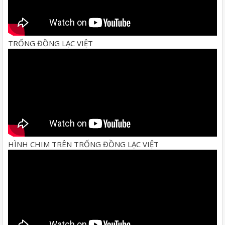
TRỐNG ĐỒNG LẠC VIỆT
HÌNH CHIM TRÊN TRỐNG ĐỒNG LẠC VIỆT