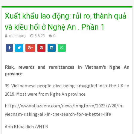
Xuất khẩu lao động: rủi ro, thành quả
và kiều hối ở Nghệ An . Phần 1
quehuong
5.8.23
0
Risk, rewards and remittances in Vietnam's Nghe An
province
39 Vietnamese people died being smuggled into the UK in
2019. Most were from Nghe An province.
https://www.aljazeera.com/news/longform/2023/7/20/in-
vietnam-risking-all-in-the-search-for-a-better-life
Anh Khoa dịch /VNTB