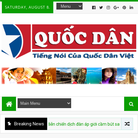
SATURDAY, AUGUST 8.
Breaking News
 cáo buộc tái diễn chiến dịch đàn áp giới cầm bút sau vụ bắt giữ tác giả