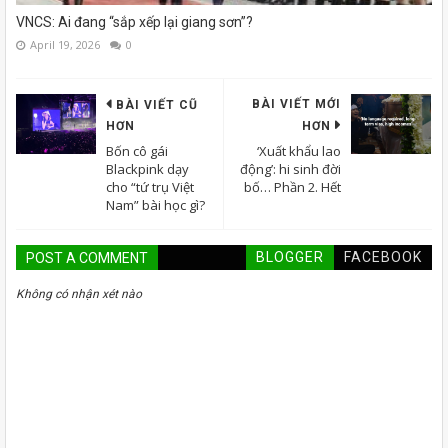
VNCS: Ai đang “sắp xếp lại giang sơn”?
April 19, 2026
0
BÀI VIẾT MỚI
BÀI VIẾT CŨ
HƠN
HƠN
Bốn cô gái
‘Xuất khẩu lao
Blackpink dạy
động’: hi sinh đời
cho “tứ trụ Việt
bố… Phần 2. Hết
Nam” bài học gì?
BLOGGER
FACEBOOK
POST A COMMENT
Không có nhận xét nào