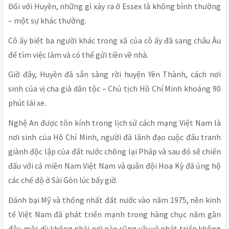
Đối với Huyền, những gì xảy ra ở Essex là không bình thường
– một sự khác thường.
Cô ấy biết ba người khác trong xã của cô ấy đã sang châu Âu
để tìm việc làm và có thể gửi tiền về nhà.
Giờ đây, Huyền đã sẵn sàng rời huyện Yên Thành, cách nơi
sinh của vị cha già dân tộc – Chủ tịch Hồ Chí Minh khoảng 90
phút lái xe.
Nghệ An được tôn kính trong lịch sử cách mạng Việt Nam là
nơi sinh của Hồ Chí Minh, người đã lãnh đạo cuộc đấu tranh
giành độc lập của đất nước chống lại Pháp và sau đó sẽ chiến
đấu với cả miền Nam Việt Nam và quân đội Hoa Kỳ đã ủng hộ
các chế độ ở Sài Gòn lúc bấy giờ.
Đánh bại Mỹ và thống nhất đất nước vào năm 1975, nền kinh
tế Việt Nam đã phát triển mạnh trong hàng chục năm gần
đây, mặc dù không phải nơi nào cũng vậy và phát triển không