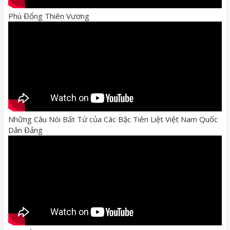
Phù Đổng Thiên Vương
Những Câu Nói Bất Tử của Các Bậc Tiên Liệt Việt Nam Quốc
Dân Đảng