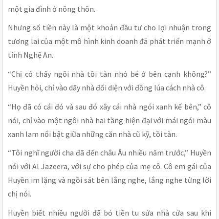
một gia đình ở nông thôn.
Nhưng số tiền này là một khoản đầu tư cho lợi nhuận trong
tương lai của một mô hình kinh doanh đã phát triển mạnh ở
tỉnh Nghệ An.
“Chị có thấy ngôi nhà tồi tàn nhỏ bé ở bên cạnh không?”
Huyền hỏi, chỉ vào dãy nhà đối diện với đồng lúa cách nhà cô.
“Họ đã có cái đó và sau đó xây cái nhà ngói xanh kế bên,” cô
nói, chỉ vào một ngôi nhà hai tầng hiện đại với mái ngói màu
xanh lam nổi bật giữa những căn nhà cũ kỹ, tồi tàn.
“Tôi nghĩ người cha đã đến châu Âu nhiều năm trước,” Huyền
nói với Al Jazeera, với sự cho phép của mẹ cô. Cô em gái của
Huyền im lặng và ngồi sát bên lắng nghe, lắng nghe từng lời
chị nói.
Huyền biết nhiều người đã bỏ tiền tu sửa nhà cửa sau khi