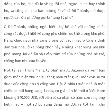
động của họ, cho dù là về người nhà, người quen hay chính
họ, và cũng chỉ cho bạn hướng đi về xã Đô Thành, nơi được
người dân địa phương gọi là “làng tỷ phú”.
Ở Đô Thành, những ngôi biệt thự bề thế với những chiếc
cổng sắt được thiết kế công phu chiếm ưu thế trong khu phố.
Hàng chục ngôi nhà sang trọng với các nhiều ô tô gia đình
đan xen nhau ở xã nông thôn này. Những khát vọng mà khu
phố mang lại đã ăn sâu vào tâm trí của những thế hệ trẻ,
chẳng hạn như của Huyền.
Một tài sản trong “làng tỷ phú” mà Al Jazeera đã xem bao
gồm một biệt thự nhiều tầng màu trắng với một con sư tử
được đúc công phu ở cổng vào. Đậu ở phía trước nhà là một
chiếc xe hơi hạng sang Lexus, có giá bán lẻ mới ở Việt Nam
khoảng 340.000 USD, với biển số cá nhân có năm con số giống
hệt nhau – một sự bổ sung đáng mơ ước và tốt lành cho