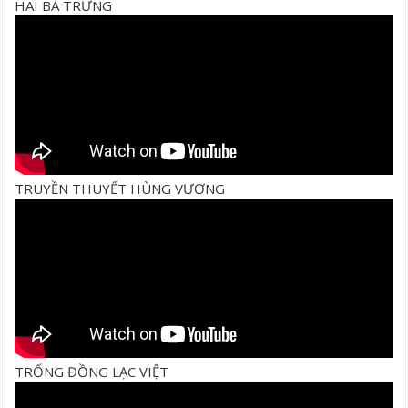
HAI BÀ TRƯNG
TRUYỀN THUYẾT HÙNG VƯƠNG
TRỐNG ĐỒNG LẠC VIỆT