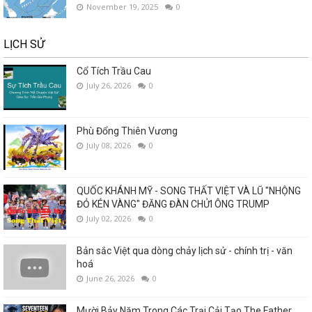
November 19, 2025
0
LỊCH SỬ
Cổ Tích Trầu Cau
July 26, 2026
0
Phù Đổng Thiên Vương
July 08, 2026
0
QUỐC KHÁNH MỸ - SONG THẤT VIỆT VÀ LŨ "NHỘNG
ĐỎ KÉN VÀNG" ĐĂNG ĐÀN CHỬI ÔNG TRUMP
July 02, 2026
0
Bản sắc Việt qua dòng chảy lịch sử - chính trị - văn
hoá
June 26, 2026
0
Mười Bảy Năm Trong Các Trại Cải Tạo.The Father