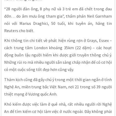
“28 người đàn ông, 8 phụ nữ và 3 trẻ em đã chết trong đau
đớn… do âm mưu ông tham gia”, thẩm phán Neil Garnham
nói với Marius Draghici, 50 tuổi, khi tuyên án, hãng tin
Reuters cho biết.
Khi thông tin chi tiết về phát hiện rùng rợn ở Grays, Essex –
cách trung tâm London khoảng 35km (22 dặm) – các hoạt
động buôn lậu người hiếm khi được giới truyền thông chú ý.
Những rủi ro mà nhiều người sẵn sàng chấp nhận để có cơ hội
có một cuộc sống tốt đẹp hơn cũng vậy.
Thảm kịch cũng đã gây chú ý trong một thời gian ngắn ở tỉnh
Nghệ An, miền trung bắc Việt Nam, nơi 21 trong số 39 người
thiệt mạng ở Vương quốc Anh.
Khó kiếm được việc làm ở quê nhà, rất nhiều người rời Nghệ
An để tìm kiếm cơ hội làm việc ở nước ngoài. Đây không phải