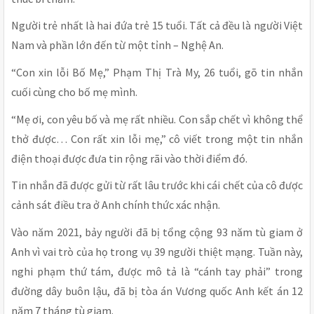
Người trẻ nhất là hai đứa trẻ 15 tuổi. Tất cả đều là người Việt
Nam và phần lớn đến từ một tỉnh – Nghệ An.
“Con xin lỗi Bố Mẹ,” Phạm Thị Trà My, 26 tuổi, gõ tin nhắn
cuối cùng cho bố mẹ mình.
“Mẹ ơi, con yêu bố và mẹ rất nhiều. Con sắp chết vì không thể
thở được… Con rất xin lỗi mẹ,” cô viết trong một tin nhắn
điện thoại được đưa tin rộng rãi vào thời điểm đó.
Tin nhắn đã được gửi từ rất lâu trước khi cái chết của cô được
cảnh sát điều tra ở Anh chính thức xác nhận.
Vào năm 2021, bảy người đã bị tổng cộng 93 năm tù giam ở
Anh vì vai trò của họ trong vụ 39 người thiệt mạng. Tuần này,
nghi phạm thứ tám, được mô tả là “cánh tay phải” trong
đường dây buôn lậu, đã bị tòa án Vương quốc Anh kết án 12
năm 7 tháng tù giam.