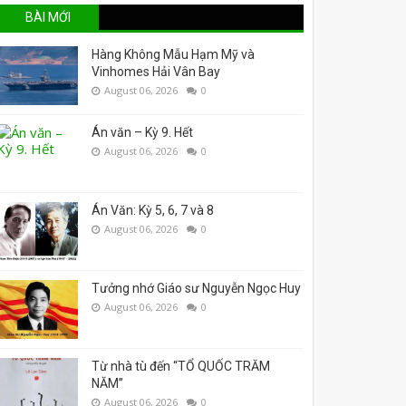
BÀI MỚI
Hàng Không Mẫu Hạm Mỹ và
Vinhomes Hải Vân Bay
August 06, 2026
0
Án văn – Kỳ 9. Hết
August 06, 2026
0
Án Văn: Kỳ 5, 6, 7 và 8
August 06, 2026
0
Tưởng nhớ Giáo sư Nguyễn Ngọc Huy
August 06, 2026
0
Từ nhà tù đến “TỔ QUỐC TRĂM
NĂM”
August 06, 2026
0