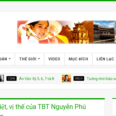
 ĐÀN
THẾ GIỚI
VIDEO
MỤC ĐÍCH
LIÊN LẠC
N
Án Văn: Kỳ 5, 6, 7 và 8
VNCH
Tưởng nhớ Giáo sư Nguyễ
̣t, vị thế của TBT Nguyễn Phú