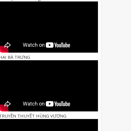
HAI BÀ TRƯNG
TRUYỀN THUYẾT HÙNG VƯƠNG