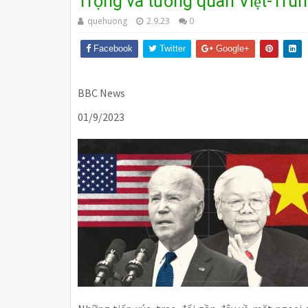
Trọng và tương quan Việt-Tru
quehuong
2.9.23
0
Facebook
Twitter
Google+
BBC News
01/9/2023