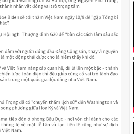
 giao giữa Washington và Hà Nội, ông Nguyễn Phú Trọng,
hành nhân vật đóng vai trò trọng tâm.
oe Biden sẽ tới thăm Việt Nam ngày 10/9 để "gặp Tổng bí
hác".
dự Hội nghị Thượng đỉnh G20 để "bàn các cách làm sâu sắc
iện đàm với người đứng đầu Đảng Cộng sản, thay vì nguyên
 là một động thái được cho là hiếm thấy khi đó.
Mỹ và Việt Nam nâng cấp quan hệ, dù là lên một bậc - thành
 chiến lược toàn diện thì đều giúp củng cố vai trò lãnh đạo
ản trong một quốc gia độc đảng như Việt Nam.
ú Trọng đã có "chuyến thăm lịch sử" đến Washington và
ệ song phương giữa Hoa Kỳ và Việt Nam.
a tiếp đón ở phòng Bầu Dục - nơi vốn chỉ dành cho các
 thông lệ về mặt lễ tân và tạo tiền lệ cũng như sự dịch
i Việt Nam.