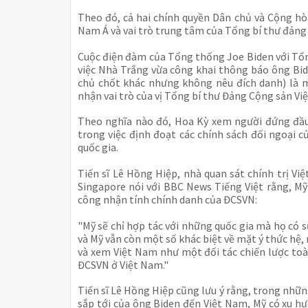
Theo đó, cả hai chính quyền Dân chủ và Cộng h
Nam Á và vai trò trung tâm của Tổng bí thư đản
Cuộc điện đàm của Tổng thống Joe Biden với Tổn
việc Nhà Trắng vừa công khai thông báo ông Bi
chủ chốt khác nhưng không nêu đích danh) là m
nhận vai trò của vị Tổng bí thư Đảng Cộng sản Vi
Theo nghĩa nào đó, Hoa Kỳ xem người đứng đầu 
trong việc định đoạt các chính sách đối ngoại 
quốc gia.
Tiến sĩ Lê Hồng Hiệp, nhà quan sát chính trị V
Singapore nói với BBC News Tiếng Việt rằng, M
công nhận tính chính danh của ĐCSVN:
"Mỹ sẽ chỉ hợp tác với những quốc gia mà họ có s
và Mỹ vẫn còn một số khác biệt về mặt ý thức hệ
và xem Việt Nam như một đối tác chiến lược toà
ĐCSVN ở Việt Nam."
Tiến sĩ Lê Hồng Hiệp cũng lưu ý rằng, trong nhữn
sắp tới của ông Biden đến Việt Nam, Mỹ có xu h