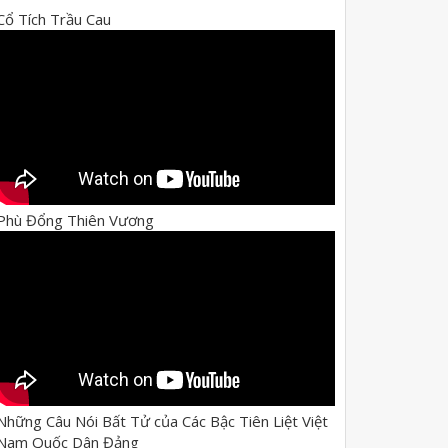
Cổ Tích Trầu Cau
Phù Đổng Thiên Vương
Những Câu Nói Bất Tử của Các Bậc Tiên Liệt Việt
Nam Quốc Dân Đảng