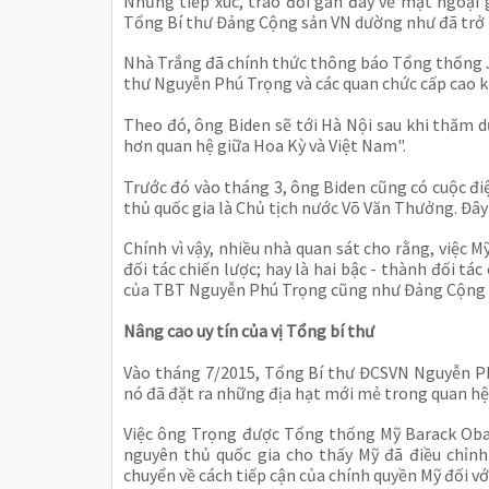
Những tiếp xúc, trao đổi gần đây về mặt ngoại
Tổng Bí thư Đảng Cộng sản VN dường như đã trở t
Nhà Trắng đã chính thức thông báo Tổng thống J
thư Nguyễn Phú Trọng và các quan chức cấp cao k
Theo đó, ông Biden sẽ tới Hà Nội sau khi thăm 
hơn quan hệ giữa Hoa Kỳ và Việt Nam".
Trước đó vào tháng 3, ông Biden cũng có cuộc đ
thủ quốc gia là Chủ tịch nước Võ Văn Thưởng. Đây
Chính vì vậy, nhiều nhà quan sát cho rằng, việc 
đối tác chiến lược; hay là hai bậc - thành đối tác
của TBT Nguyễn Phú Trọng cũng như Đảng Cộng s
Nâng cao uy tín của vị Tổng bí thư
Vào tháng 7/2015, Tổng Bí thư ĐCSVN Nguyễn Ph
nó đã đặt ra những địa hạt mới mẻ trong quan h
Việc ông Trọng được Tổng thống Mỹ Barack Obam
nguyên thủ quốc gia cho thấy Mỹ đã điều chỉnh
chuyển về cách tiếp cận của chính quyền Mỹ đối vớ