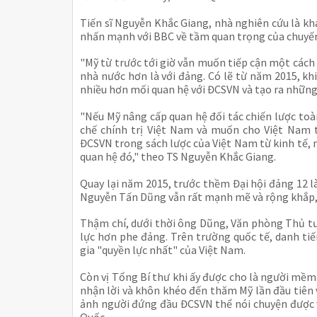
Tiến sĩ Nguyễn Khắc Giang, nhà nghiên cứu là kh
nhấn mạnh với BBC về tầm quan trọng của chuyến
"Mỹ từ trước tới giờ vẫn muốn tiếp cận một cách
nhà nước hơn là với đảng. Có lẽ từ năm 2015, k
nhiều hơn mối quan hệ với ĐCSVN và tạo ra nhữn
"Nếu Mỹ nâng cấp quan hệ đối tác chiến lược toà
chế chính trị Việt Nam và muốn cho Việt Nam t
ĐCSVN trong sách lược của Việt Nam từ kinh tế, n
quan hệ đó," theo TS Nguyễn Khắc Giang.
Quay lại năm 2015, trước thềm Đại hội đảng 12 
Nguyễn Tấn Dũng vẫn rất mạnh mẽ và rộng khắp, 
Thậm chí, dưới thời ông Dũng, Văn phòng Thủ t
lực hơn phe đảng. Trên trường quốc tế, danh ti
gia "quyền lực nhất" của Việt Nam.
Còn vị Tổng Bí thư khi ấy được cho là người m
nhận lời và khôn khéo đến thăm Mỹ lần đầu tiên 
ảnh người đứng đầu ĐCSVN thể nói chuyện được v