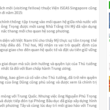
ách mời (visiting fellow) thuộc Viện ISEAS Singapore cũng
 đi năm 2015:
 chính thống: tập trung vào mối quan hệ giữa nhà nước với
hi ông Trọng được mời sang Nhà Trắng thì Mỹ đã vận dụng
g nấc thang mới cho quan hệ song phương.
n diện với Việt Nam thì cho thấy Mỹ thực sự tôn trọng thể
hấy điều đó. Thứ hai, Mỹ nhận ra vai trò quyết định của
goại giao cho đến quan hệ quốc tế và đặt ưu tiên giữ vững
là giai đoạn mà sức ảnh hưởng và quyền lực của Thủ tướng
nhất là đối với Ban chấp hành Trung ương.
ướng, bao gồm cả cố vấn cho Thủ tướng, đã trở nên quyền
ếng của ông Dũng cũng phủ sóng và được xem là chính trị
ềm mỏng với Trung Quốc. Nhưng việc ông Nguyễn Phú Trọng
và được tiếp đón tại Phòng Bầu dục đã giúp xây dựng hình
ới phương Tây và cùng lúc duy trì mối giao hảo với Trung