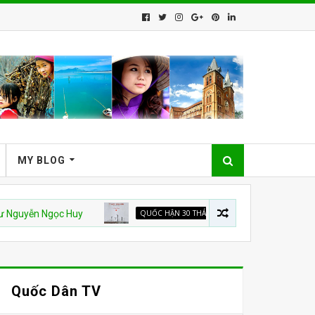
MY BLOG
n Ngọc Huy
QUỐC HẬN 30 THÁNG 4
Từ nhà tù đến “TỔ QUỐC
Quốc Dân TV