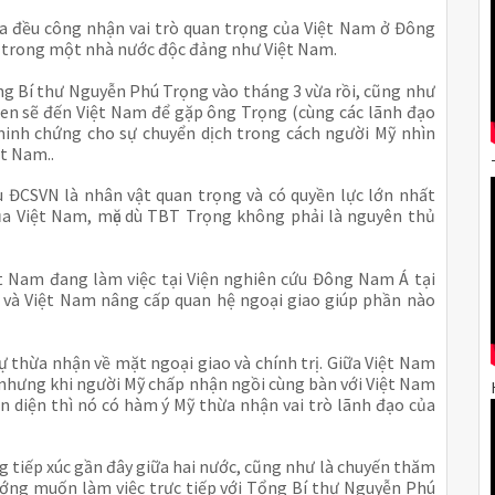
òa đều công nhận vai trò quan trọng của Việt Nam ở Đông
g trong một nhà nước độc đảng như Việt Nam.
g Bí thư Nguyễn Phú Trọng vào tháng 3 vừa rồi, cũng như
den sẽ đến Việt Nam để gặp ông Trọng (cùng các lãnh đạo
inh chứng cho sự chuyển dịch trong cách người Mỹ nhìn
ệt Nam..
ĐCSVN là nhân vật quan trọng và có quyền lực lớn nhất
của Việt Nam, mặc dù TBT Trọng không phải là nguyên thủ
iệt Nam đang làm việc tại Viện nghiên cứu Đông Nam Á tại
ỹ và Việt Nam nâng cấp quan hệ ngoại giao giúp phần nào
ự thừa nhận về mặt ngoại giao và chính trị. Giữa Việt Nam
, nhưng khi người Mỹ chấp nhận ngồi cùng bàn với Việt Nam
n diện thì nó có hàm ý Mỹ thừa nhận vai trò lãnh đạo của
g tiếp xúc gần đây giữa hai nước, cũng như là chuyến thăm
ướng muốn làm việc trực tiếp với Tổng Bí thư Nguyễn Phú