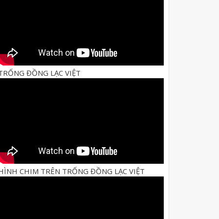
TRỐNG ĐỒNG LẠC VIỆT
HÌNH CHIM TRÊN TRỐNG ĐỒNG LẠC VIỆT