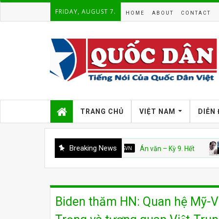
FRIDAY, AUGUST 7.
HOME
ABOUT
CONTACT
TRANG CHỦ
VIỆT NAM
DIỄN
Breaking News
CSVN
Án văn – Kỳ 9. Hết
CSV
Biden thăm HN: Quan hệ Mỹ-Viê