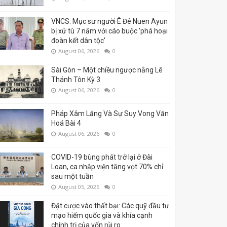
VNCS: Mục sư người Ê Đê Nuen Ayun
bị xử tù 7 năm với cáo buộc 'phá hoại
đoàn kết dân tộc'
August 06, 2026
0
Sài Gòn – Một chiều ngược nắng Lê
Thánh Tôn Kỳ 3
August 06, 2026
0
Pháp Xâm Lăng Và Sự Suy Vong Văn
Hoá Bài 4
August 06, 2026
0
COVID-19 bùng phát trở lại ở Đài
Loan, ca nhập viện tăng vọt 70% chỉ
sau một tuần
August 05, 2026
0
Đặt cược vào thất bại: Các quỹ đầu tư
mạo hiểm quốc gia và khía cạnh
chính trị của vốn rủi ro