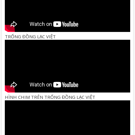
TRỐNG ĐỒNG LẠC VIỆT
HÌNH CHIM TRÊN TRỐNG ĐỒNG LẠC VIỆT