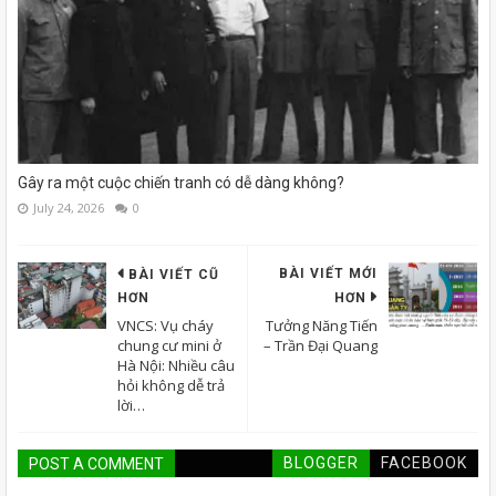
Gây ra một cuộc chiến tranh có dễ dàng không?
July 24, 2026
0
BÀI VIẾT MỚI
BÀI VIẾT CŨ
HƠN
HƠN
VNCS: Vụ cháy
Tưởng Năng Tiến
chung cư mini ở
– Trần Đại Quang
Hà Nội: Nhiều câu
hỏi không dễ trả
lời…
BLOGGER
FACEBOOK
POST A COMMENT