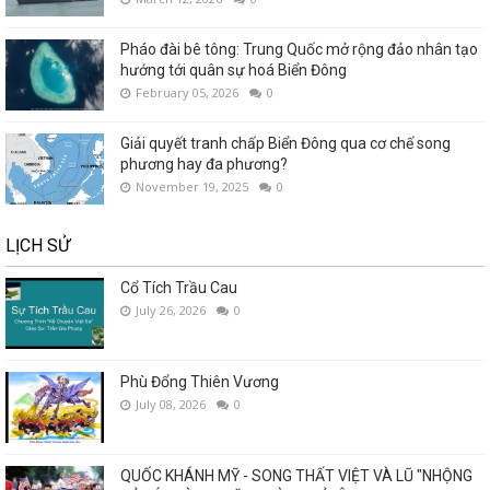
Pháo đài bê tông: Trung Quốc mở rộng đảo nhân tạo
hướng tới quân sự hoá Biển Đông
February 05, 2026
0
Giải quyết tranh chấp Biển Đông qua cơ chế song
phương hay đa phương?
November 19, 2025
0
LỊCH SỬ
Cổ Tích Trầu Cau
July 26, 2026
0
Phù Đổng Thiên Vương
July 08, 2026
0
QUỐC KHÁNH MỸ - SONG THẤT VIỆT VÀ LŨ "NHỘNG