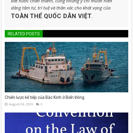
đất nước chân thành, cùng những ý chí muốn hiến
dâng tâm tư, trí tuệ và thân xác cho khát vọng của
TOÀN THỂ QUỐC DÂN VIỆT
.
RELATED POSTS
Chiến lược kế tiếp của Bắc Kinh ở Biển Đông
August 04, 2026
0