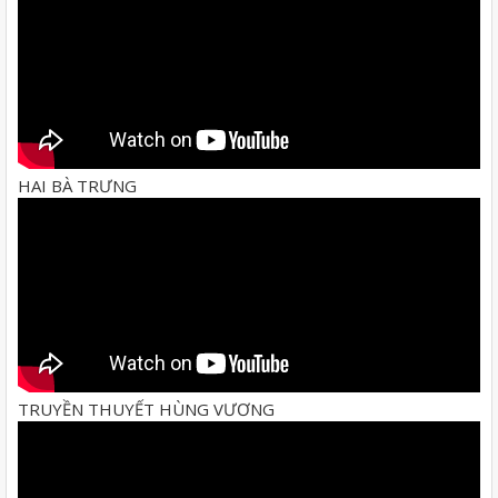
HAI BÀ TRƯNG
TRUYỀN THUYẾT HÙNG VƯƠNG