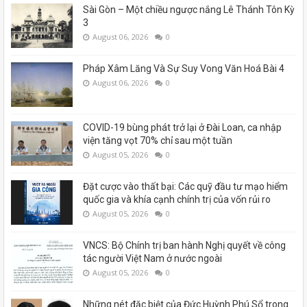
Sài Gòn – Một chiều ngược nắng Lê Thánh Tôn Kỳ
3
August 06, 2026
0
Pháp Xâm Lăng Và Sự Suy Vong Văn Hoá Bài 4
August 06, 2026
0
COVID-19 bùng phát trở lại ở Đài Loan, ca nhập
viện tăng vọt 70% chỉ sau một tuần
August 05, 2026
0
Đặt cược vào thất bại: Các quỹ đầu tư mạo hiểm
quốc gia và khía cạnh chính trị của vốn rủi ro
August 05, 2026
0
VNCS: Bộ Chính trị ban hành Nghị quyết về công
tác người Việt Nam ở nước ngoài
August 05, 2026
0
Những nét đặc biệt của Đức Huỳnh Phú Sổ trong