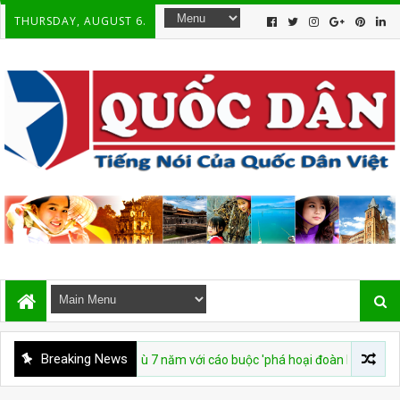
THURSDAY, AUGUST 6.
Breaking News
Ayun bị xử tù 7 năm với cáo buộc 'phá hoại đoàn kết dân tộc'