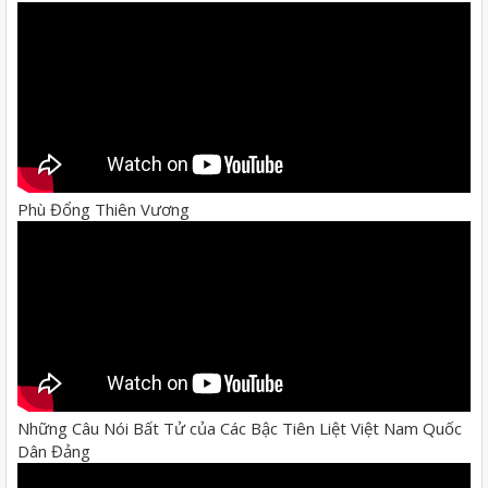
Phù Đổng Thiên Vương
Những Câu Nói Bất Tử của Các Bậc Tiên Liệt Việt Nam Quốc
Dân Đảng