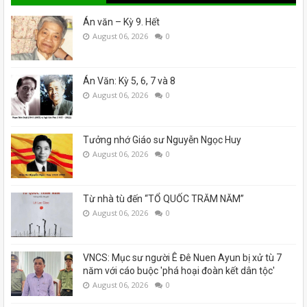
Án văn – Kỳ 9. Hết
August 06, 2026
0
Án Văn: Kỳ 5, 6, 7 và 8
August 06, 2026
0
Tưởng nhớ Giáo sư Nguyễn Ngọc Huy
August 06, 2026
0
Từ nhà tù đến “TỔ QUỐC TRĂM NĂM”
August 06, 2026
0
VNCS: Mục sư người Ê Đê Nuen Ayun bị xử tù 7
năm với cáo buộc 'phá hoại đoàn kết dân tộc'
August 06, 2026
0