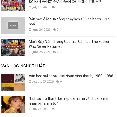
ĐỎ KÉN VÀNG" ĐĂNG ĐÀN CHỬI ÔNG TRUMP
July 02, 2026
0
Bản sắc Việt qua dòng chảy lịch sử - chính trị - văn
hoá
June 26, 2026
0
Mười Bảy Năm Trong Các Trại Cải Tạo.The Father
Who Never Returned
June 25, 2026
0
VĂN HỌC-NGHỆ THUẬT
Văn học hải ngoại: giai đoạn hình thành, 1980–1986
August 05, 2026
0
“Lịch sử trở thành kẻ hiếp dâm, mà văn hoá là nạn
nhân bị hãm hiếp”
July 23, 2026
0