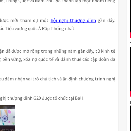
n Độ, Trung Quốc và Nam Phi - đã thành lập một nhóm riêng
c được mời tham dự một
hội nghị thượng đỉnh
gần đây:
 Các Tiểu vương quốc Ả Rập Thống nhất.
uận đã được mở rộng trong những năm gần đây, từ kinh tế
g bền vững, xóa nợ quốc tế và đánh thuế các tập đoàn đa
u đảm nhận vai trò chủ tịch và ấn định chương trình nghị
nghị thượng đỉnh G20 được tổ chức tại Bali.