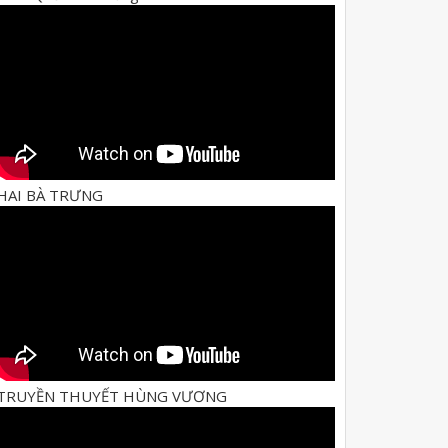
HAI BÀ TRƯNG
TRUYỀN THUYẾT HÙNG VƯƠNG