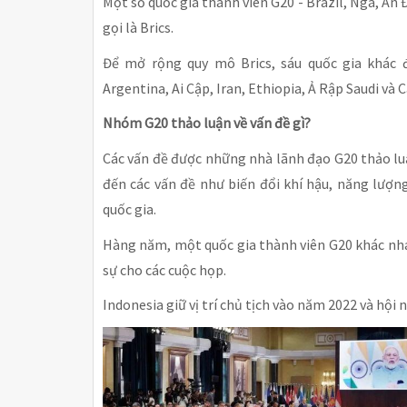
Một số quốc gia thành viên G20 - Brazil, Nga, Ấ
gọi là Brics.
Để mở rộng quy mô Brics, sáu quốc gia khá
Argentina, Ai Cập, Iran, Ethiopia, Ả Rập Saudi và
Nhóm G20 thảo luận về vấn đề gì?
Các vấn đề được những nhà lãnh đạo G20 thảo l
đến các vấn đề như biến đổi khí hậu, năng lượn
quốc gia.
Hàng năm, một quốc gia thành viên G20 khác nha
sự cho các cuộc họp.
Indonesia giữ vị trí chủ tịch vào năm 2022 và hội 