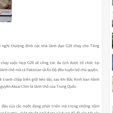
i nghị thượng đỉnh các nhà lãnh đạo G20 thay cho Tổng
 chay cuộc họp G20 về công tác du lịch được tổ chức tại
 lãnh thổ mà cả Pakistan và Ấn Độ đều tuyên bố chủ quyền.
ề tranh chấp biên giới kéo dài, sau khi Bắc Kinh ban hành
guyên Aksai Chin là lãnh thổ của Trung Quốc.
ng đầu của các nước đang phát triển mà trong những năm
al South) - một thuật ngữ được sử dụng để đề cập tới các