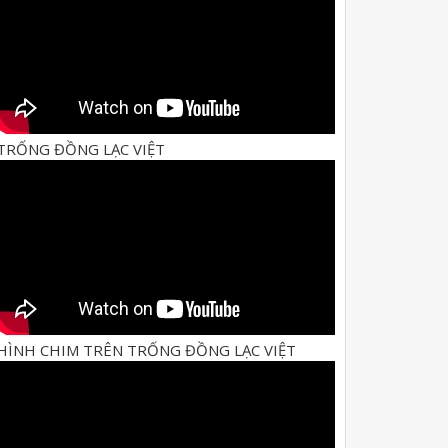
TRỐNG ĐỒNG LẠC VIỆT
HÌNH CHIM TRÊN TRỐNG ĐỒNG LẠC VIỆT