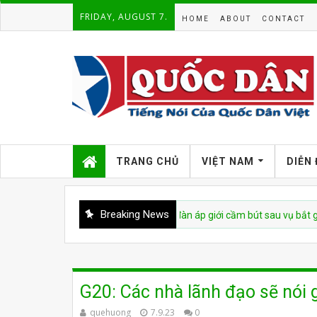
FRIDAY, AUGUST 7.
HOME
ABOUT
CONTACT
TRANG CHỦ
VIỆT NAM
DIỄN
Breaking News
bị cáo buộc tái diễn chiến dịch đàn áp giới cầm bút sau vụ bắt giữ tác giả
G20: Các nhà lãnh đạo sẽ nói g
quehuong
7.9.23
0