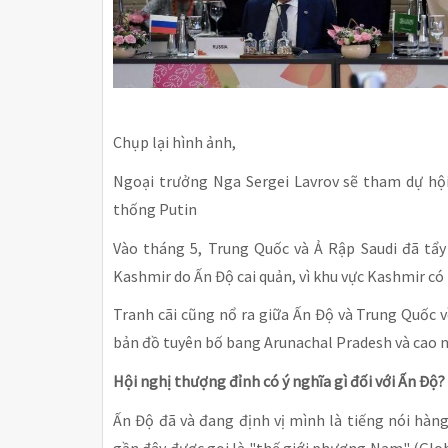
Chụp lại hình ảnh,
Ngoại trưởng Nga Sergei Lavrov sẽ tham dự hộ
thống Putin
Vào tháng 5, Trung Quốc và Ả Rập Saudi đã tẩy
Kashmir do Ấn Độ cai quản, vì khu vực Kashmir có
Tranh cãi cũng nổ ra giữa Ấn Độ và Trung Quốc v
bản đồ tuyên bố bang Arunachal Pradesh và cao n
Hội nghị thượng đỉnh có ý nghĩa gì đối với Ấn Độ?
Ấn Độ đã và đang định vị mình là tiếng nói hà
gần đây được gọi là "thế giới phương Nam" (Glob