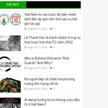
BÀI MỚI
Việt Nam bị cáo buộc tái diễn chiến
dịch đàn áp giới cầm bút sau vụ bắt
giữ tác giả
August 07, 2026
0
Lê Thanh Hải và trách nhiệm trong vụ
hoả hoạn toà nhà ITC năm 2002
August 07, 2026
0
Who Is Behind Vietnam’s “Red
Guards” And Why?
August 07, 2026
0
Ba người đẹp và chiếc loa phường
mang tên mạng xã hội
August 07, 2026
0
Ai đang hưởng lợi từ những cuộc đấu
tố ở Việt Nam?