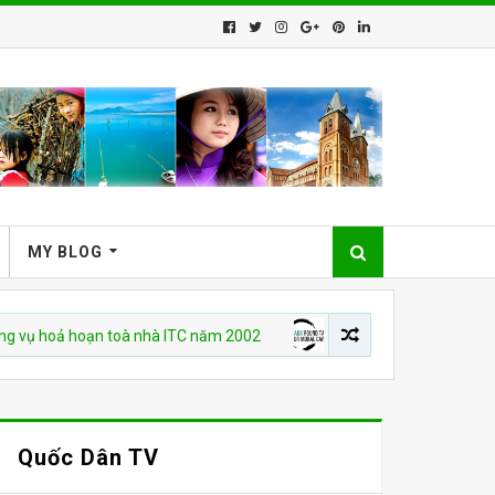
MY BLOG
ả hoạn toà nhà ITC năm 2002
CHUYỆN VIỆT NAM
Who Is Behin
Quốc Dân TV