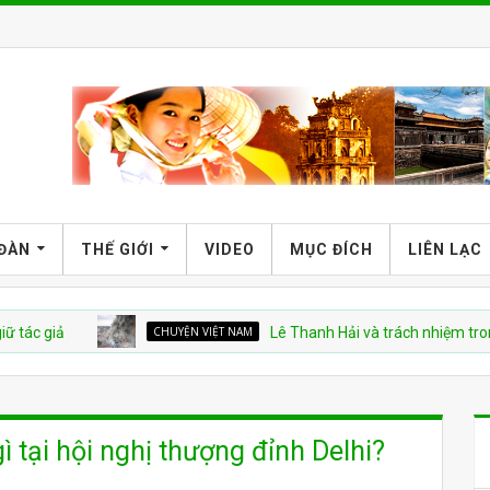
 ĐÀN
THẾ GIỚI
VIDEO
MỤC ĐÍCH
LIÊN LẠC
CHUYỆN VIỆT NAM
Lê Thanh Hải và trách nhiệm trong vụ ho
ì tại hội nghị thượng đỉnh Delhi?