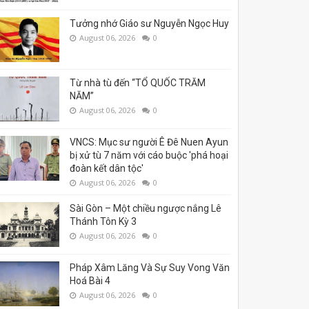
Tưởng nhớ Giáo sư Nguyễn Ngọc Huy
August 06, 2026
0
Từ nhà tù đến “TỔ QUỐC TRĂM
NĂM”
August 06, 2026
0
VNCS: Mục sư người Ê Đê Nuen Ayun
bị xử tù 7 năm với cáo buộc 'phá hoại
đoàn kết dân tộc'
August 06, 2026
0
Sài Gòn – Một chiều ngược nắng Lê
Thánh Tôn Kỳ 3
August 06, 2026
0
Pháp Xâm Lăng Và Sự Suy Vong Văn
Hoá Bài 4
August 06, 2026
0