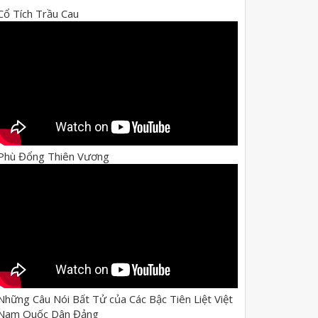
Cổ Tích Trầu Cau
Phù Đổng Thiên Vương
Những Câu Nói Bất Tử của Các Bậc Tiên Liệt Việt
Nam Quốc Dân Đảng