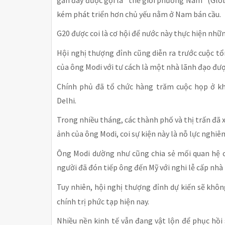
kém phát triển hơn chủ yếu nằm ở Nam bán cầu.
G20 được coi là cơ hội để nước này thực hiện nhữ
Hội nghị thượng đỉnh cũng diễn ra trước cuộc t
của ông Modi với tư cách là một nhà lãnh đạo đượ
Chính phủ đã tổ chức hàng trăm cuộc họp ở k
Delhi.
Trong nhiều tháng, các thành phố và thị trấn đã
ảnh của ông Modi, coi sự kiện này là nỗ lực nghi
Ông Modi dường như cũng chia sẻ mối quan hệ c
người đã đón tiếp ông đến Mỹ với nghi lễ cấp nhà
Tuy nhiên, hội nghị thượng đỉnh dự kiến
sẽ không
chính trị phức tạp hiện nay.
Nhiều nền kinh tế vẫn đang vật lộn để phục hồi 