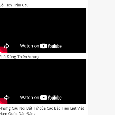
Cổ Tích Trầu Cau
Phù Đổng Thiên Vương
Những Câu Nói Bất Tử của Các Bậc Tiên Liệt Việt
Nam Quốc Dân Đảng