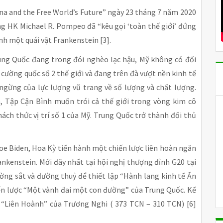
na and the Free World’s Future” ngày 23 tháng 7 năm 2020
ng HK Michael R. Pompeo đã “kêu gọi ‘toàn thế giới’ đứng
nh một quái vật Frankenstein [3].
Trung Quốc đang trong đói nghèo lạc hậu, Mỹ không có đối
cường quốc số 2 thế giới và đang trên đà vượt nền kinh tế
ngừng của lực lượng vũ trang về số lượng và chất lượng.
 Tập Cận Bình muốn trói cả thế giới trong vòng kim cô
ch thức vị trí số 1 của Mỹ. Trung Quốc trở thành đối thủ
oe Biden, Hoa Kỳ tiến hành một chiến lược liên hoàn ngăn
ankenstein. Mới đây nhất tại hội nghị thượng đỉnh G20 tại
ường sắt và đường thuỷ để thiết lập “Hành lang kinh tế Ấn
ến lược “Một vành đai một con đường” của Trung Quốc. Kế
 “Liên Hoành” của Trương Nghi ( 373 TCN – 310 TCN) [6]