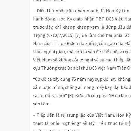
– Điều thứ nhất cần nhấn mạnh, là Hoa Kỳ tôn 
hành động. Hoa Kỳ chấp nhận TBT ĐCS Việt Na
trước đây, chỉ khăng khăng xem là đứng đầu 
Trọng (6-10/7/2015) [7] đã làm cho hai phía rất
Nam của TT Joe Biden đã không còn gặp nữa. Đây 
thức ngoại giao, mà còn là vấn đề thể chế, và qu
Việt Nam sẽ không còn e ngại về sự can thiệp dẫ
cựu Thường trực Ban bí thư ĐCS Việt Nam Trần Q
“Cơ đồ ta xây dựng 75 năm nay sụp đổ hay không 
xâm lược mình, chẳng ai mang máy bay, đại bác đ
ta lật đổ ta thôi” [8]. Bước đi của phía Mỹ đã là
yên tâm.
– Tiếp đến là sự trung lập của Việt Nam. Hoa K
thiết là phải “nghiêng” về Mỹ. Trên thực tế h