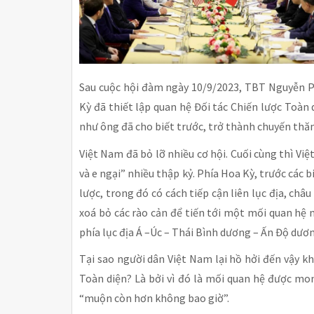
Sau cuộc hội đàm ngày 10/9/2023, TBT Nguyễn P
Kỳ đã thiết lập quan hệ Đối tác Chiến lược Toàn
như ông đã cho biết trước, trở thành chuyến thăm
Việt Nam đã bỏ lỡ nhiều cơ hội. Cuối cùng thì V
và e ngại” nhiều thập kỷ. Phía Hoa Kỳ, trước các 
lược, trong đó có cách tiếp cận liên lục địa, châu 
xoá bỏ các rào cản để tiến tới một mối quan hệ 
phía lục địa Á –Úc – Thái Bình dương – Ấn Độ dươ
Tại sao người dân Việt Nam lại hồ hởi đến vậy kh
Toàn diện? Là bởi vì đó là mối quan hệ được mo
“muộn còn hơn không bao giờ”.