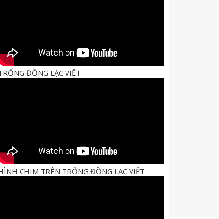
TRỐNG ĐỒNG LẠC VIỆT
HÌNH CHIM TRÊN TRỐNG ĐỒNG LẠC VIỆT