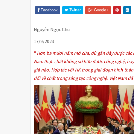
Facebook
Twitter
Google+
Nguyễn Ngọc Chu
17/9/2023
"
Hơn ba mươi năm mở cửa, dù gần đây được các h
Nam thực chất không sở hữu được công nghệ, hay 
giá nào. Hợp tác với HK trong giai đoạn hình thành
đổi về chất trong sáng tạo công nghệ. Việt Nam đ