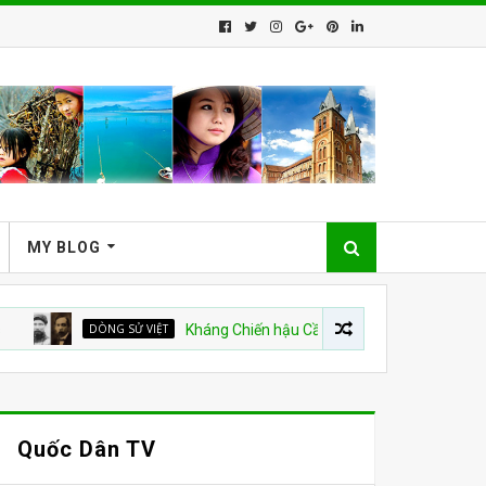
MY BLOG
DÒNG SỬ VIỆT
Kháng Chiến hậu Cần Vương và Ý Thức Mới của Dân
Quốc Dân TV