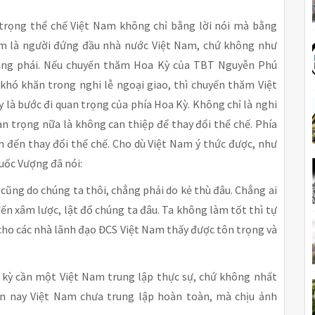
trọng thể chế Việt Nam không chỉ bằng lời nói mà bằng
m là người đứng đầu nhà nước Việt Nam, chứ không như
đảng phái. Nếu chuyến thăm Hoa Kỳ của TBT Nguyễn Phú
 khó khăn trong nghi lễ ngoại giao, thì chuyến thăm Việt
là bước đi quan trọng của phía Hoa Kỳ. Không chỉ là nghi
an trọng nữa là không can thiệp để thay đổi thể chế. Phía
n đến thay đổi thể chế. Cho dù Việt Nam ý thức được, như
uốc Vượng đã nói:
cũng do chúng ta thôi, chẳng phải do kẻ thù đâu. Chẳng ai
ến xâm lược, lật đổ chúng ta đâu. Ta không làm tốt thì tự
m cho các nhà lãnh đạo ĐCS Việt Nam thấy được tôn trọng và
ỳ kỳ cần một Việt Nam trung lập thực sự, chứ không nhất
iện nay Việt Nam chưa trung lập hoàn toàn, mà chịu ảnh