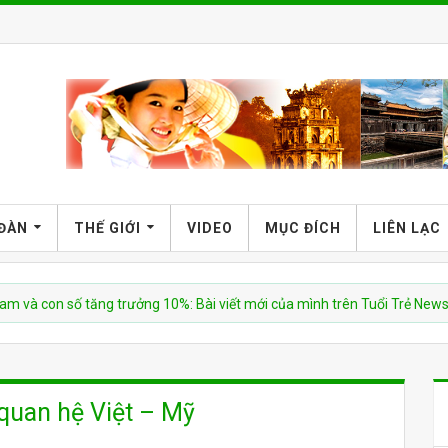
 ĐÀN
THẾ GIỚI
VIDEO
MỤC ĐÍCH
LIÊN LẠC
on số tăng trưởng 10%: Bài viết mới của mình trên Tuổi Trẻ News
quan hệ Việt – Mỹ