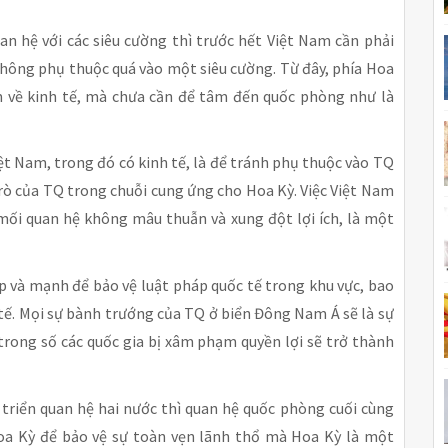
n hệ với các siêu cường thì trước hết Việt Nam cần phải
 không phụ thuộc quá vào một siêu cường. Từ đây, phía Hoa
 về kinh tế, mà chưa cần để tâm đến quốc phòng như là
iệt Nam, trong đó có kinh tế, là để tránh phụ thuộc vào TQ
trò của TQ trong chuỗi cung ứng cho Hoa Kỳ. Việc Việt Nam
ối quan hệ không mâu thuẫn và xung đột lợi ích, là một
p và mạnh để bảo vệ luật pháp quốc tế trong khu vực, bao
tế. Mọi sự bành trướng của TQ ở biển Đông Nam Á sẽ là sự
trong số các quốc gia bị xâm phạm quyền lợi sẽ trở thành
t triển quan hệ hai nước thì quan hệ quốc phòng cuối cùng
Hoa Kỳ để bảo vệ sự toàn vẹn lãnh thổ mà Hoa Kỳ là một