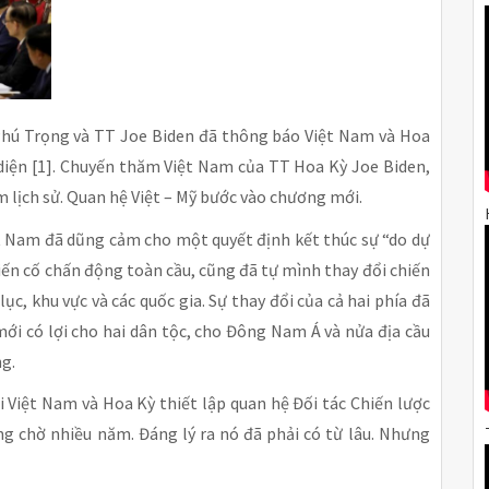
hú Trọng và TT Joe Biden đã thông báo Việt Nam và Hoa
 diện [1]. Chuyến thăm Việt Nam của TT Hoa Kỳ Joe Biden,
 lịch sử. Quan hệ Việt – Mỹ bước vào chương mới.
iệt Nam đã dũng cảm cho một quyết định kết thúc sự “do dự
biến cố chấn động toàn cầu, cũng đã tự mình thay đổi chiến
lục, khu vực và các quốc gia. Sự thay đổi của cả hai phía đã
mới có lợi cho hai dân tộc, cho Đông Nam Á và nửa địa cầu
ng.
i Việt Nam và Hoa Kỳ thiết lập quan hệ Đối tác Chiến lược
ng chờ nhiều năm. Đáng lý ra nó đã phải có từ lâu. Nhưng