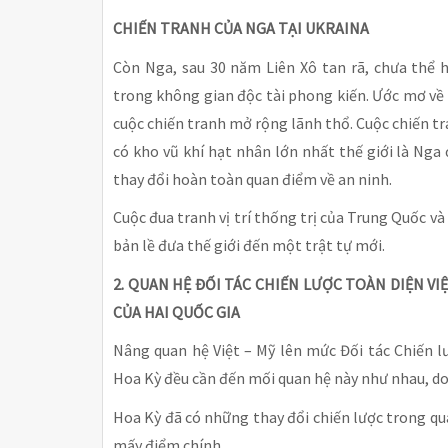
CHIẾN TRANH CỦA NGA TẠI UKRAINA
Còn Nga, sau 30 năm Liên Xô tan rã, chưa thể
trong không gian độc tài phong kiến. Ước mơ v
cuộc chiến tranh mở rộng lãnh thổ. Cuộc chiến tr
có kho vũ khí hạt nhân lớn nhất thế giới là Nga 
thay đổi hoàn toàn quan điểm về an ninh.
Cuộc đua tranh vị trí thống trị của Trung Quốc v
bản lề đưa thế giới đến một trật tự mới.
2. QUAN HỆ ĐỐI TÁC CHIẾN LƯỢC TOÀN DIỆN VI
CỦA HAI QUỐC GIA
Nâng quan hệ Việt – Mỹ lên mức Đối tác Chiến l
Hoa Kỳ đều cần đến mối quan hệ này như nhau, do t
Hoa Kỳ đã có những thay đổi chiến lược trong qua
mấy điểm chính.