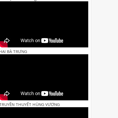
HAI BÀ TRƯNG
TRUYỀN THUYẾT HÙNG VƯƠNG