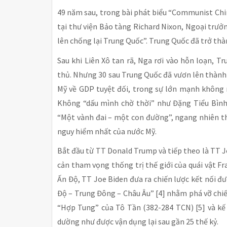
49 năm sau, trong bài phát biểu “Communist Chi
tại thư viện Bảo tàng Richard Nixon, Ngoại trưở
lên chống lại Trung Quốc”. Trung Quốc đã trở thà
Sau khi Liên Xô tan rã, Nga rơi vào hỗn loạn, 
thủ. Nhưng 30 sau Trung Quốc đã vươn lên thành 
Mỹ về GDP tuyệt đối, trong sự lớn mạnh không 
Không “dấu mình chờ thời” như Đặng Tiểu Bình,
“Một vành đai – một con đường”, ngang nhiên thá
nguy hiểm nhất của nước Mỹ.
Bắt đầu từ TT Donald Trump và tiếp theo là TT J
cản tham vọng thống trị thế giới của quái vật Fr
Ấn Độ, TT Joe Biden đưa ra chiến lược kết nối đ
Độ – Trung Đông – Châu Âu” [4] nhằm phá vỡ chi
“Hợp Tung” của Tô Tần (382-284 TCN) [5] và kế
dường như được vận dụng lại sau gần 25 thế kỷ.