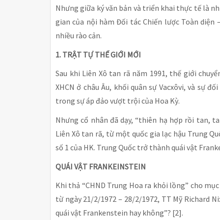
Nhưng giữa ký văn bản và triển khai thực tế là 
gian của nội hàm Đối tác Chiến lược Toàn diện –
nhiều rào cản.
1. TRẬT TỰ THẾ GIỚI MỚI
Sau khi Liên Xô tan rã năm 1991, thế giới chuy
XHCN ở châu Âu, khối quân sự Vacxôvi, và sự đối
trong sự áp đảo vượt trội của Hoa Kỳ.
Nhưng cổ nhân đã dạy, “thiên hạ hợp rồi tan, tan
Liên Xô tan rã, từ một quốc gia lạc hậu Trung Quốc
số 1 của HK. Trung Quốc trở thành quái vật Frank
QUÁI VẬT FRANKEINSTEIN
Khi thả “CHND Trung Hoa ra khỏi lồng” cho mục 
từ ngày 21/2/1972 – 28/2/1972, TT Mỹ Richard 
quái vật Frankenstein hay không”? [2].