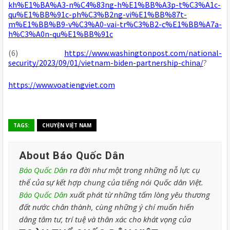
kh%E1%BA%A3-n%C4%83ng-h%E1%BB%A3p-t%C3%A1c-
qu%E1%BB%91c-ph%C3%B2ng-vi%E1%BB%87t-
m%E1%BB%B9-v%C3%A0-vai-tr%C3%B2-c%E1%BB%A7a-
h%C3%A0n-qu%E1%BB%91c
(6)
https://www.washingtonpost.com/national-
security/2023/09/01/vietnam-biden-partnership-china/
?
https://www.voatiengviet.com
TAGS:
CHUYỆN VIỆT NAM
About Báo Quốc Dân
Báo Quốc Dân
ra đời như một trong những nỗ lực cụ
thể của sự kết hợp chung của tiếng nói Quốc dân Việt.
Báo Quốc Dân
xuất phát từ những tấm lòng yêu thương
đất nước chân thành, cùng những ý chí muốn hiến
dâng tâm tư, trí tuệ và thân xác cho khát vọng của