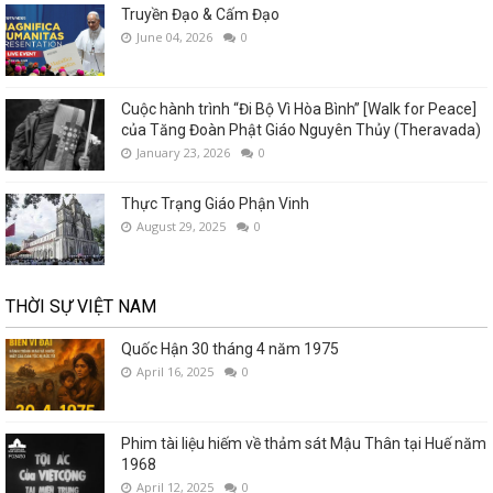
Truyền Đạo & Cấm Đạo
June 04, 2026
0
Cuộc hành trình “Đi Bộ Vì Hòa Bình” [Walk for Peace]
của Tăng Đoàn Phật Giáo Nguyên Thủy (Theravada)
January 23, 2026
0
Thực Trạng Giáo Phận Vinh
August 29, 2025
0
THỜI SỰ VIỆT NAM
Quốc Hận 30 tháng 4 năm 1975
April 16, 2025
0
Phim tài liệu hiếm về thảm sát Mậu Thân tại Huế năm
1968
April 12, 2025
0