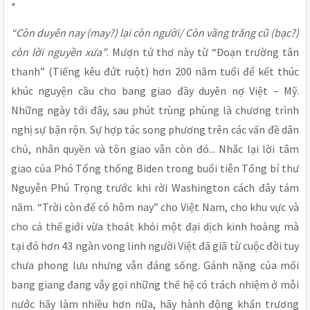
*
“Còn duyên nay (may?) lại còn người/ Còn vầng trăng cũ (bạc?)
còn lời nguyền xưa”
. Mượn tứ thơ này từ “Đoạn trường tân
thanh” (Tiếng kêu đứt ruột) hơn 200 năm tuổi để
kết thúc
khúc nguyện cầu cho bang giao đầy duyên nợ Việt – Mỹ.
Những ngày tới đây, sau phút trùng phùng là chương trình
nghị sự bận rộn. Sự hợp tác song phương trên các vấn đề dân
chủ, nhân quyền và tôn giao vẫn còn đó... Nhắc lại lời tâm
giao của Phó Tổng thống Biden trong buổi tiễn Tổng bí thư
Nguyễn Phú Trọng trước khi rời Washington cách đây tám
năm. “Trời còn để có hôm nay” cho Việt Nam, cho khu vực và
cho cả thế giới vừa thoát khỏi một đại dịch kinh hoàng mà
tại đó hơn 43 ngàn vong linh người Việt đã giã từ cuộc đời tuy
chưa phong lưu nhưng vẫn đáng sống. Gánh nặng của mối
bang giang đang vẫy gọi những thế hệ có trách nhiệm ở mỗi
nước hãy làm nhiều hơn nữa, hãy hành động khẩn trương