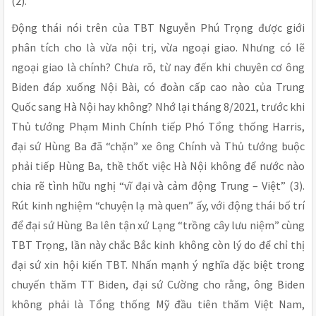
(2).
Động thái nói trên của TBT Nguyễn Phú Trọng được giới
phân tích cho là vừa nội trị, vừa ngoại giao. Nhưng có lẽ
ngoại giao là chính? Chưa rõ, từ nay đến khi chuyên cơ ông
Biden đáp xuống Nội Bài, có đoàn cấp cao nào của Trung
Quốc sang Hà Nội hay không? Nhớ lại tháng 8/2021, trước khi
Thủ tướng Phạm Minh Chính tiếp Phó Tổng thống Harris,
đại sứ Hùng Ba đã “chặn” xe ông Chính và Thủ tướng buộc
phải tiếp Hùng Ba, thề thốt việc Hà Nội không để nước nào
chia rẽ tình hữu nghị “vĩ đại và cảm động Trung – Việt” (3).
Rút kinh nghiệm “chuyện lạ mà quen” ấy, với động thái bố trí
để đại sứ Hùng Ba lên tận xứ Lạng “trồng cây lưu niệm”
cùng
TBT Trọng, lần này chắc Bắc kinh không còn lý do để chỉ thị
đại sứ xin hội kiến TBT. Nhấn mạnh ý nghĩa đặc biệt trong
chuyến thăm TT Biden, đại sứ Cường cho rằng, ông Biden
không phải là Tổng thống Mỹ đầu tiên thăm Việt Nam,