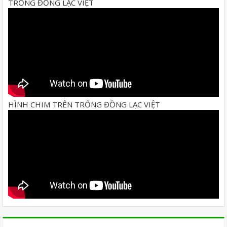
TRỐNG ĐỒNG LẠC VIỆT
HÌNH CHIM TRÊN TRỐNG ĐỒNG LẠC VIỆT