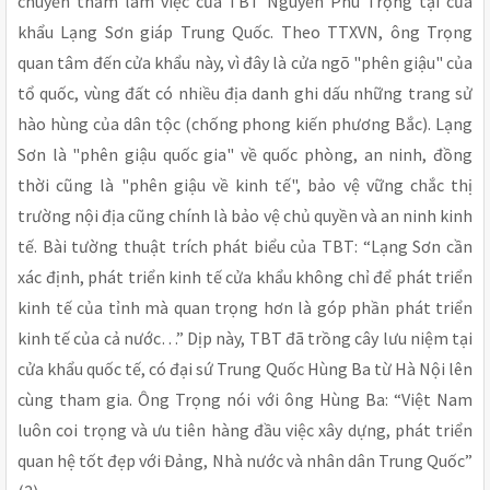
chuyến thăm làm việc của TBT Nguyễn Phú Trọng tại cửa
khẩu Lạng Sơn giáp Trung Quốc. Theo TTXVN, ông Trọng
quan tâm đến cửa khẩu này, vì đây là cửa ngõ "phên giậu" của
tổ quốc, vùng đất có nhiều địa danh ghi dấu những trang sử
hào hùng của dân tộc (chống phong kiến phương Bắc). Lạng
Sơn là "phên giậu quốc gia" về quốc phòng, an ninh, đồng
thời cũng là "phên giậu về kinh tế", bảo vệ vững chắc thị
trường nội địa cũng chính là bảo vệ chủ quyền và an ninh kinh
tế. Bài tường thuật trích phát biểu của TBT: “Lạng Sơn cần
xác định, phát triển kinh tế cửa khẩu không chỉ để phát triển
kinh tế của tỉnh mà quan trọng hơn là góp phần phát triển
kinh tế của cả nước…” Dịp này, TBT đã trồng cây lưu niệm tại
cửa khẩu quốc tế, có đại sứ Trung Quốc Hùng Ba từ Hà Nội lên
cùng tham gia. Ông Trọng nói với ông Hùng Ba: “Việt Nam
luôn coi trọng và ưu tiên hàng đầu việc xây dựng, phát triển
quan hệ tốt đẹp với Đảng, Nhà nước và nhân dân Trung Quốc”