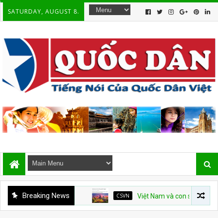
SATURDAY, AUGUST 8.
Breaking News
CSVN
Việt Nam và con số tăng trưởng 10%: 