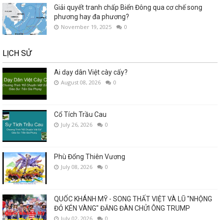
Giải quyết tranh chấp Biển Đông qua cơ chế song
phương hay đa phương?
November 19, 2025
0
LỊCH SỬ
Ai dạy dân Việt cày cấy?
August 08, 2026
0
Cổ Tích Trầu Cau
July 26, 2026
0
Phù Đổng Thiên Vương
July 08, 2026
0
QUỐC KHÁNH MỸ - SONG THẤT VIỆT VÀ LŨ "NHỘNG
ĐỎ KÉN VÀNG" ĐĂNG ĐÀN CHỬI ÔNG TRUMP
July 02, 2026
0