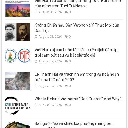
Việt Nam và con số tăng trưởng 10%: Bài viết mới
của mình trên Tuổi Trẻ News
August 08, 2026
0
Kháng Chiến hậu Cần Vương và Ý Thức Mới của
Dân Tộc
August 08, 2026
0
Việt Nam bị cáo buộc tái diễn chiến dịch đàn áp
giới cầm bút sau vụ bắt giữ tác giả
August 07, 2026
0
Lê Thanh Hải và trách nhiệm trong vụ hoả hoạn
toà nhà ITC năm 2002
August 07, 2026
0
Who Is Behind Vietnam’s “Red Guards” And Why?
August 07, 2026
0
Ba người đẹp và chiếc loa phường mang tên