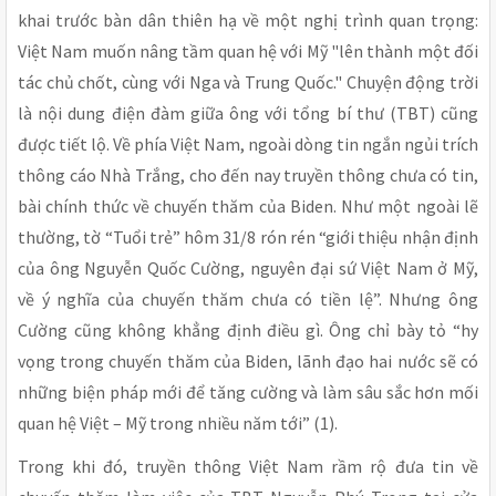
khai trước bàn dân thiên hạ về một nghị trình quan trọng:
Việt Nam muốn nâng tầm quan hệ với Mỹ "lên thành một đối
tác chủ chốt, cùng với Nga và Trung Quốc." Chuyện động trời
là nội dung điện đàm giữa ông với tổng bí thư (TBT) cũng
được tiết lộ. Về phía Việt Nam, ngoài dòng tin ngắn ngủi trích
thông cáo Nhà Trắng, cho đến nay truyền thông chưa có tin,
bài chính thức về chuyến thăm của Biden. Như một ngoài lẽ
thường, tờ “Tuổi trẻ” hôm 31/8 rón rén “giới thiệu nhận định
của ông Nguyễn Quốc Cường, nguyên đại sứ Việt Nam ở Mỹ,
về ý nghĩa của chuyến thăm chưa có tiền lệ”. Nhưng ông
Cường cũng không khẳng định điều gì. Ông chỉ bày tỏ “hy
vọng trong chuyến thăm của Biden, lãnh đạo hai nước sẽ có
những biện pháp mới để tăng cường và làm sâu sắc hơn mối
quan hệ Việt – Mỹ trong nhiều năm tới” (1).
Trong khi đó, truyền thông Việt Nam rầm rộ đưa tin về