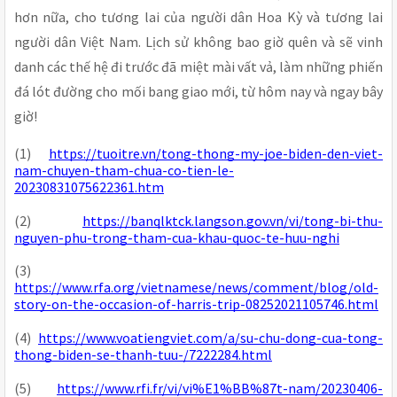
hơn nữa, cho tương lai của người dân Hoa Kỳ và tương lai
người dân Việt Nam. Lịch sử không bao giờ quên và sẽ vinh
danh các thế hệ đi trước đã miệt mài vất vả, làm những phiến
đá lót đường cho mối bang giao mới, từ hôm nay và ngay bây
giờ!
(1)
https://tuoitre.vn/tong-thong-my-joe-biden-den-viet-
nam-chuyen-tham-chua-co-tien-le-
20230831075622361.htm
(2)
https://banqlktck.langson.gov.vn/vi/tong-bi-thu-
nguyen-phu-trong-tham-cua-khau-quoc-te-huu-nghi
(3)
https://www.rfa.org/vietnamese/news/comment/blog/old-
story-on-the-occasion-of-harris-trip-08252021105746.html
(4)
https://www.voatiengviet.com/a/su-chu-dong-cua-tong-
thong-biden-se-thanh-tuu-/7222284.html
(5)
https://www.rfi.fr/vi/vi%E1%BB%87t-nam/20230406-