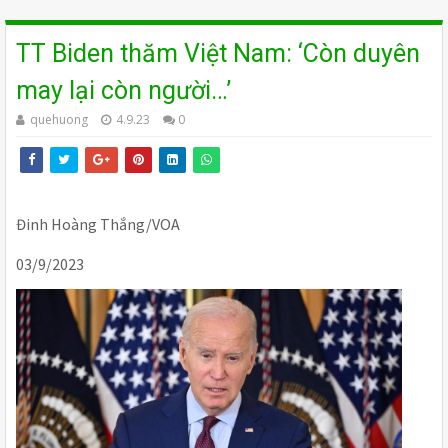
TT Biden thăm Việt Nam: ‘Còn duyên
may lại còn người…’
quehuong
4.9.23
0
Đinh Hoàng Thắng/VOA
03/9/2023