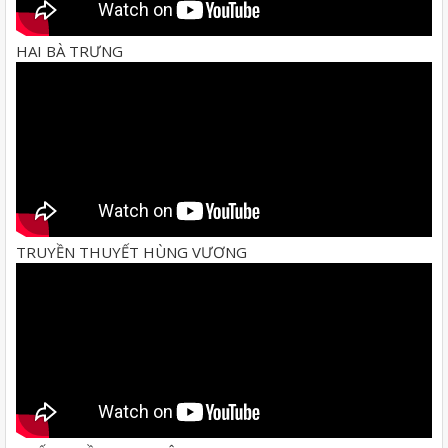
HAI BÀ TRƯNG
TRUYỀN THUYẾT HÙNG VƯƠNG