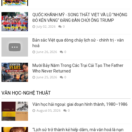
QUỐC KHÁNH MỸ - SONG THẤT VIỆT VÀ LŨ "NHỘNG
ĐỎ KÉN VÀNG" ĐĂNG ĐÀN CHỬI ÔNG TRUMP
July 02, 2026
0
Bản sắc Việt qua dòng chảy lịch sử - chính trị - văn
hoá
June 26, 2026
0
Mười Bảy Năm Trong Các Trại Cải Tạo.The Father
Who Never Returned
June 25, 2026
0
VĂN HỌC-NGHỆ THUẬT
Văn học hải ngoại: giai đoạn hình thành, 1980–1986
August 05, 2026
0
“Lịch sử trở thành kẻ hiếp dâm, mà văn hoá là nạn