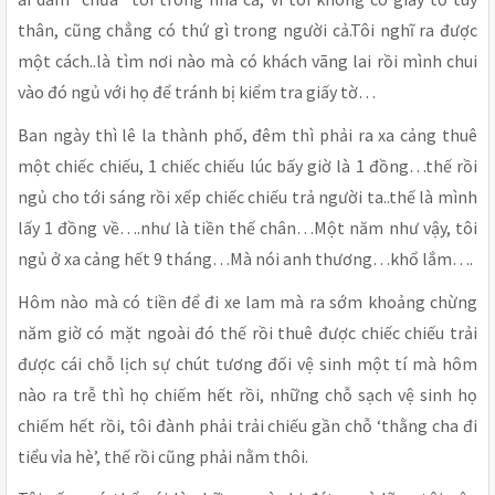
thân, cũng chẳng có thứ gì trong người cả.Tôi nghĩ ra được
một cách..là tìm nơi nào mà có khách vãng lai rồi mình chui
vào đó ngủ với họ để tránh bị kiểm tra giấy tờ…
Ban ngày thì lê la thành phố, đêm thì phải ra xa cảng thuê
một chiếc chiếu, 1 chiếc chiếu lúc bấy giờ là 1 đồng…thế rồi
ngủ cho tới sáng rồi xếp chiếc chiếu trả người ta..thế là mình
lấy 1 đồng về….như là tiền thế chân…Một năm như vậy, tôi
ngủ ở xa cảng hết 9 tháng…Mà nói anh thương…khổ lắm….
Hôm nào mà có tiền để đi xe lam mà ra sớm khoảng chừng
năm giờ có mặt ngoài đó thế rồi thuê được chiếc chiếu trải
được cái chỗ lịch sự chút tương đối vệ sinh một tí mà hôm
nào ra trễ thì họ chiếm hết rồi, những chỗ sạch vệ sinh họ
chiếm hết rồi, tôi đành phải trải chiếu gần chỗ ‘thằng cha đi
tiểu vỉa hè’, thế rồi cũng phải nằm thôi.