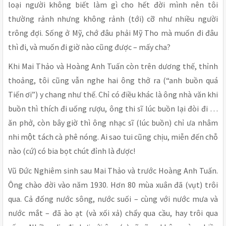
loại người không biết làm gì cho hết đời mình nên tôi
thường rảnh nhưng không rảnh (tới) cỡ như nhiều người
trông đợi. Sống ở Mỹ, chớ đâu phải Mỹ Tho mà muốn đi đâu
thì đi, và muốn đi giờ nào cũng được – mấy cha?
Khi Mai Thảo và Hoàng Anh Tuấn còn trên dương thế, thỉnh
thoảng, tôi cũng vẫn nghe hai ông thở ra (“anh buồn quá
Tiến ơi”) y chang như thế. Chỉ có điều khác là ông nhà văn khi
buồn thì thích đi uống rượu, ông thi sĩ lúc buồn lại đòi đi …
ăn phở, còn bây giờ thì ông nhạc sĩ (lúc buồn) chỉ ưa nhâm
nhi một tách cà phê nóng. Ai sao tui cũng chịu, miễn đến chỗ
nào (cứ) có bia bọt chút đỉnh là được!
Vũ Đức Nghiêm sinh sau Mai Thảo và trước Hoàng Anh Tuấn.
Ông chào đời vào năm 1930. Hơn 80 mùa xuân đã (vụt) trôi
qua. Cả đống nước sông, nước suối – cùng với nước mưa và
nước mắt – đã ào ạt (và xối xả) chẩy qua cầu, hay trôi qua