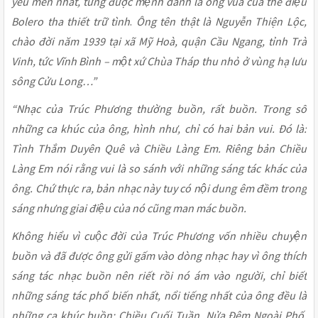
yêu mến nhất, từng được mệnh danh là ông vua của thể điệu
Bolero tha thiết trữ tình
.
Ông
tên thật là Nguyễn Thiện Lộc,
chào đời năm 1939 tại xã Mỹ Hoà, quận Cầu Ngang, tỉnh Trà
Vinh, tức Vĩnh Bình – một xứ Chùa Tháp thu nhỏ ở vùng hạ lưu
sông Cửu Long…”
“Nhạc của Trúc Phương thường buồn, rất buồn. Trong số
những ca khúc của ông, hình như, chỉ có hai bản vui. Đó là:
Tình Thắm Duyên Quê và Chiều Làng Em. Riêng bản Chiều
Làng Em nói rằng vui là so sánh với những sáng tác khác của
ông. Chứ thực ra, bản nhạc này tuy có nội dung êm đềm trong
sáng nhưng giai điệu của nó cũng man mác buồn.
Không hiểu vì cuộc đời của Trúc Phương vốn nhiều chuyện
buồn và đã được ông gửi gấm vào dòng nhạc hay vì ông thích
sáng tác nhạc buồn nên riết rồi nó ám vào người, chỉ biết
những sáng tác phổ biến nhất, nổi tiếng nhất của ông đều là
những ca khúc buồn: Chiều Cuối Tuần, Nửa Đêm Ngoài Phố,