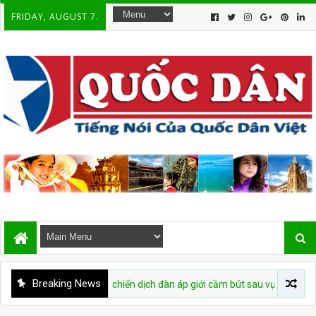
FRIDAY, AUGUST 7.
Breaking News
 buộc tái diễn chiến dịch đàn áp giới cầm bút sau vụ bắt giữ tác giả