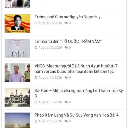
Tưởng nhớ Giáo sư Nguyễn Ngọc Huy
August 06, 2026
0
Từ nhà tù đến “TỔ QUỐC TRĂM NĂM”
August 06, 2026
0
VNCS: Mục sư người Ê Đê Nuen Ayun bị xử tù 7
năm với cáo buộc 'phá hoại đoàn kết dân tộc'
August 06, 2026
0
Sài Gòn – Một chiều ngược nắng Lê Thánh Tôn Kỳ
3
August 06, 2026
0
Pháp Xâm Lăng Và Sự Suy Vong Văn Hoá Bài 4
August 06, 2026
0