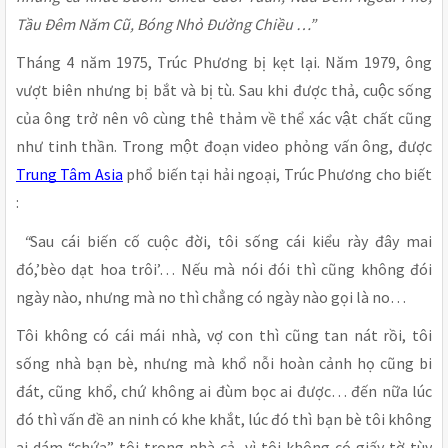
Tầu Đêm Năm Cũ, Bóng Nhỏ Đường Chiều …”
Tháng 4 năm 1975, Trúc Phương bị kẹt lại. Năm 1979, ông
vượt biên nhưng bị bắt và bị tù. Sau khi được thả, cuộc sống
của ông trở nên vô cùng thê thảm về thể xác vật chất cũng
như tinh thần. Trong một đoạn video phỏng vấn ông, được
Trung Tâm Asia
phổ biến tại hải ngoại, Trúc Phương cho biết
:
“
Sau cái biến cố cuộc đời, tôi sống cái kiểu rày đây mai
đó,’bèo dạt hoa trôi’… Nếu mà nói đói thì cũng không đói
ngày nào, nhưng mà no thì chẳng có ngày nào gọi là no…
Tôi không có cái mái nhà, vợ con thì cũng tan nát rồi, tôi
sống nhà bạn bè, nhưng mà khổ nỗi hoàn cảnh họ cũng bi
đát, cũng khổ, chứ không ai đùm bọc ai được… đến nữa lúc
đó thì vấn đề an ninh có khe khắt, lúc đó thì bạn bè tôi không
ai dám “chứa” tôi trong nhà cả, vì tôi không có giấy tờ tùy