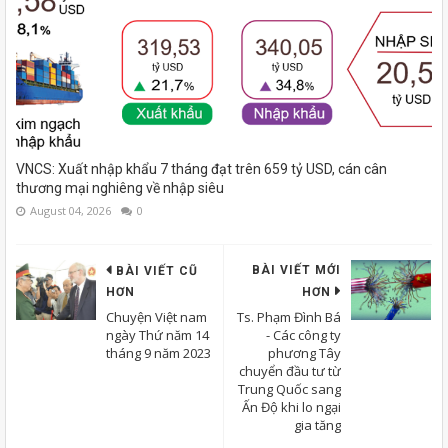
VNCS: Xuất nhập khẩu 7 tháng đạt trên 659 tỷ USD, cán cân
thương mại nghiêng về nhập siêu
August 04, 2026
0
BÀI VIẾT MỚI
BÀI VIẾT CŨ
HƠN
HƠN
Chuyện Việt nam
Ts. Phạm Đình Bá
ngày Thứ năm 14
- Các công ty
tháng 9 năm 2023
phương Tây
chuyển đầu tư từ
Trung Quốc sang
Ấn Độ khi lo ngại
gia tăng