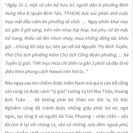
“
Ngày 31-1, một số cán bộ hưu trí, người dân ở phường Bình
Hưng Hòa B (quận Bình Tân, TP.HCM) bức xúc phản ánh cuộc
họp mặt đầu năm do phường tổ chức … Ngay phần khai mạc
lúc gần 9 giờ sáng, trên nền nhạc hip hop, hai phụ nữ ăn mặc
hở hang, thiếu vải lên nhún nhảy, múa những động tác khêu
gợi…Chúng tôi tiếp tục liên lạc với bà Nguyễn Thị Bích Tuyền,
Phó Chủ tịch phường kiêm Chủ tịch Công đoàn phường … bà
Tuyền lý giải: ‘Tiết mục múa chỉ diễn ra gần 3 phút và đây là vũ
điệu theo phong cách Hawaii nên hơi lạ...”
Nếu ngay sau khi chiếm được miền Nam mà quí vị cán bộ cộng
sản cũng có được cách “lý giải” tương tự thì Mai Thảo, Hoàng
Anh Tuấn … đã không phải bỏ thân nơi đất lạ. Vũ Đức
Nghiêm cũng đã tránh được những giây phút bơ vơ, ngơ
ngác, lạc lõng ở xứ người. Và Trúc Phương – chắc chắn – vẫn
đã còn ở lại với chúng ta, vẫn có những
nửa đêm ngoài phố
,
thay vì nằm chết cong queo trong đói lạnh – trên một manh