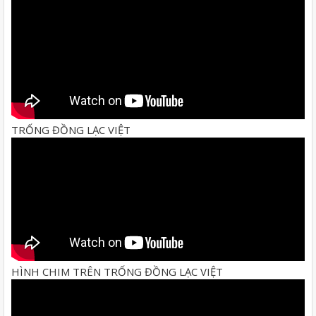
TRỐNG ĐỒNG LẠC VIỆT
HÌNH CHIM TRÊN TRỐNG ĐỒNG LẠC VIỆT