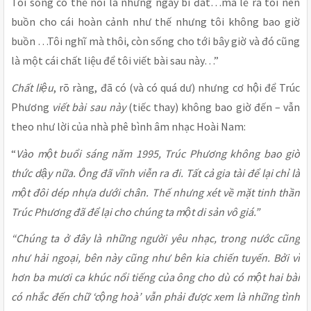
Tôi sống có thể nói là những ngày bi đát…mà lẽ ra tôi nên
buồn cho cái hoàn cảnh như thế nhưng tôi không bao giờ
buồn …Tôi nghĩ mà thôi, còn sống cho tới bây giờ và đó cũng
là một cái chất liệu để tôi viết bài sau này…”
Chất liệu
, rõ ràng, đã có (và có quá dư) nhưng cơ hội để Trúc
Phương
viết bài sau này
(tiếc thay) không bao giờ đến – vẫn
theo như lời của nhà phê bình âm nhạc Hoài Nam:
“
Vào một buổi sáng năm 1995, Trúc Phương không bao giờ
thức dậy nữa. Ông đã vĩnh viễn ra đi. Tất cả gia tài để lại chỉ là
một đôi dép nhựa dưới chân. Thế nhưng xét về mặt tinh thần
Trúc Phương đã để lại cho chúng ta một di sản vô giá.”
“Chúng ta ở đây là những người yêu nhạc, trong nước cũng
như hải ngoại, bên này cũng như bên kia chiến tuyến. Bởi vì
hơn ba mươi ca khúc nổi tiếng của ông cho dù có một hai bài
có nhắc đến chữ ‘cộng hoà’ vẫn phải được xem là những tình