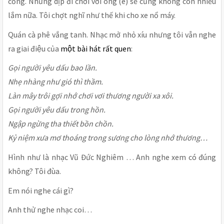
cống. Những dịp đi chơi với ông (e) sẽ cũng không còn nhiều
lắm nữa. Tôi chợt nghĩ như thế khi cho xe nổ máy.
Quán cà phê vắng tanh. Nhạc mở nhỏ xíu nhưng tôi vẫn nghe
ra giai điệu của
một bài hát rất quen
:
Gọi người yêu dấu bao lần.
Nhẹ nhàng như gió thì thầm.
Làn mây trôi gợi nhớ chơi vơi thương người xa xôi.
Gọi người yêu dấu trong hồn.
Ngập ngừng tha thiết bồn chồn.
Kỷ niệm xưa mơ thoáng trong sương cho lòng nhớ thương…
Hình như là nhạc Vũ Đức Nghiêm … Anh nghe xem có đúng
không? Tôi đùa.
Em nói nghe cái gì?
Anh thử nghe nhạc coi…