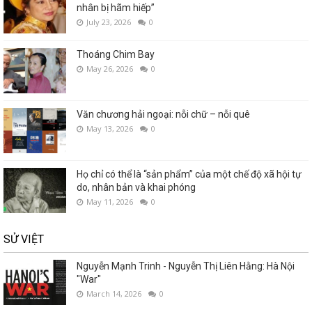
nhân bị hãm hiếp”
July 23, 2026
0
Thoáng Chim Bay
May 26, 2026
0
Văn chương hải ngoại: nỗi chữ – nỗi quê
May 13, 2026
0
Họ chỉ có thể là “sản phẩm” của một chế độ xã hội tự
do, nhân bản và khai phóng
May 11, 2026
0
SỬ VIỆT
Nguyễn Mạnh Trinh - Nguyễn Thị Liên Hằng: Hà Nội
"War"
March 14, 2026
0