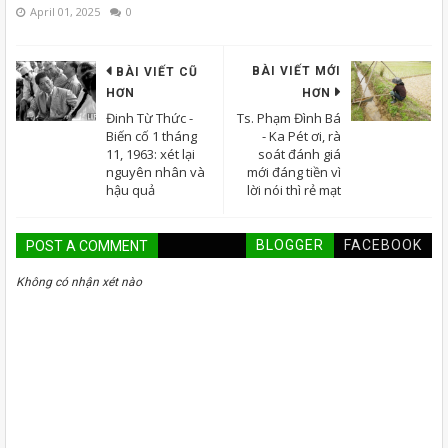
April 01, 2025
0
BÀI VIẾT MỚI
BÀI VIẾT CŨ
HƠN
HƠN
Đinh Từ Thức -
Ts. Phạm Đình Bá
Biến cố 1 tháng
- Ka Pét ơi, rà
11, 1963: xét lại
soát đánh giá
nguyên nhân và
mới đáng tiền vì
hậu quả
lời nói thì rẻ mạt
BLOGGER
FACEBOOK
POST A COMMENT
Không có nhận xét nào