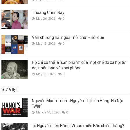
Thoáng Chim Bay
May 26, 2026
0
Văn chương hải ngoại: nỗi chữ – nỗi quê
May 13, 2026
0
Họ chỉ có thể là “sản phẩm” của một chế độ xã hội tự
do, nhân bản và khai phóng
May 11, 2026
0
SỬ VIỆT
Nguyễn Mạnh Trinh - Nguyễn Thị Liên Hằng: Hà Nội
"War"
March 14, 2026
0
Ts Nguyễn Liên Hằng: Vì sao miền Bắc chiến thắng?