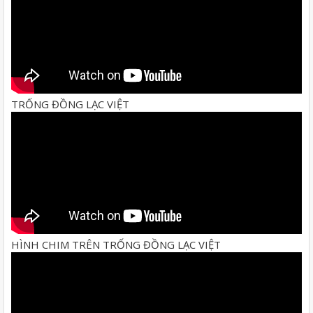
TRỐNG ĐỒNG LẠC VIỆT
HÌNH CHIM TRÊN TRỐNG ĐỒNG LẠC VIỆT