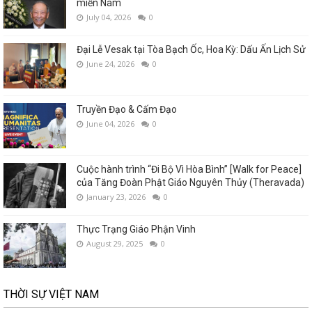
miền Nam
July 04, 2026
0
Đại Lễ Vesak tại Tòa Bạch Ốc, Hoa Kỳ: Dấu Ấn Lịch Sử
June 24, 2026
0
Truyền Đạo & Cấm Đạo
June 04, 2026
0
Cuộc hành trình “Đi Bộ Vì Hòa Bình” [Walk for Peace]
của Tăng Đoàn Phật Giáo Nguyên Thủy (Theravada)
January 23, 2026
0
Thực Trạng Giáo Phận Vinh
August 29, 2025
0
THỜI SỰ VIỆT NAM