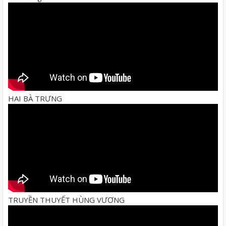
HAI BÀ TRƯNG
TRUYỀN THUYẾT HÙNG VƯƠNG