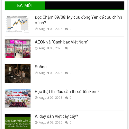
BÀI MỚI
Đọc Chậm 09/08: Mỹ cứu đồng Yen để cứu chính
mình?
August 09, 2026
0
AEON và "Canh bạc Việt Nam"
August 09, 2026
0
Suông
August 09, 2026
0
Học thật thì đâu cần thi cử tốn kém?
August 09, 2026
0
Ai dạy dân Việt cày cấy?
August 08, 2026
0