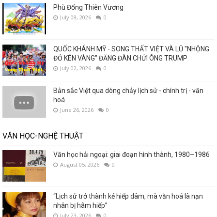
Phù Đổng Thiên Vương
July 08, 2026
0
QUỐC KHÁNH MỸ - SONG THẤT VIỆT VÀ LŨ "NHỘNG
ĐỎ KÉN VÀNG" ĐĂNG ĐÀN CHỬI ÔNG TRUMP
July 02, 2026
0
Bản sắc Việt qua dòng chảy lịch sử - chính trị - văn
hoá
June 26, 2026
0
VĂN HỌC-NGHỆ THUẬT
Văn học hải ngoại: giai đoạn hình thành, 1980–1986
August 05, 2026
0
“Lịch sử trở thành kẻ hiếp dâm, mà văn hoá là nạn
nhân bị hãm hiếp”
July 23, 2026
0