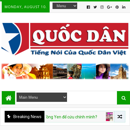
MONDAY, AUGUST 10.
Breaking News
/08: Mỹ cứu đồng Yen để cứu chính mình?
CHUYỆN VIỆT NAM