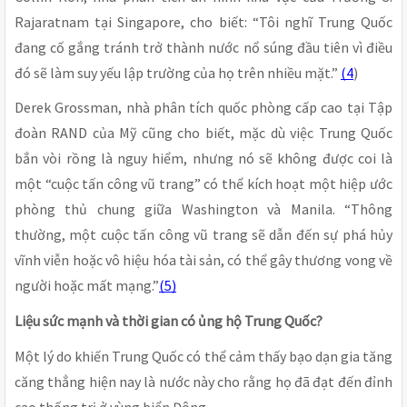
Rajaratnam tại Singapore, cho biết: “Tôi nghĩ Trung Quốc
đang cố gắng tránh trở thành nước nổ súng đầu tiên vì điều
đó sẽ làm suy yếu lập trường của họ trên nhiều mặt.”
(4
)
Derek Grossman, nhà phân tích quốc phòng cấp cao tại Tập
đoàn RAND của Mỹ cũng cho biết, mặc dù việc Trung Quốc
bắn vòi rồng là nguy hiểm, nhưng nó sẽ không được coi là
một “cuộc tấn công vũ trang” có thể kích hoạt một hiệp ước
phòng thủ chung giữa Washington và Manila. “Thông
thường, một cuộc tấn công vũ trang sẽ dẫn đến sự phá hủy
vĩnh viễn hoặc vô hiệu hóa tài sản, có thể gây thương vong về
người hoặc mất mạng.”
(5)
Liệu sức mạnh và thời gian có ủng hộ Trung Quốc?
Một lý do khiến Trung Quốc có thể cảm thấy bạo dạn gia tăng
căng thẳng hiện nay là nước này cho rằng họ đã đạt đến đỉnh
cao thống trị ở vùng biển Đông.