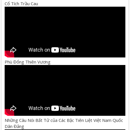
Cổ Tích Trầu Cau
Phù Đổng Thiên Vương
Những Câu Nói Bất Tử của Các Bậc Tiên Liệt Việt Nam Quốc
Dân Đảng