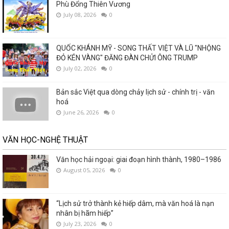
Phù Đổng Thiên Vương
July 08, 2026
0
QUỐC KHÁNH MỸ - SONG THẤT VIỆT VÀ LŨ "NHỘNG
ĐỎ KÉN VÀNG" ĐĂNG ĐÀN CHỬI ÔNG TRUMP
July 02, 2026
0
Bản sắc Việt qua dòng chảy lịch sử - chính trị - văn
hoá
June 26, 2026
0
VĂN HỌC-NGHỆ THUẬT
Văn học hải ngoại: giai đoạn hình thành, 1980–1986
August 05, 2026
0
“Lịch sử trở thành kẻ hiếp dâm, mà văn hoá là nạn
nhân bị hãm hiếp”
July 23, 2026
0