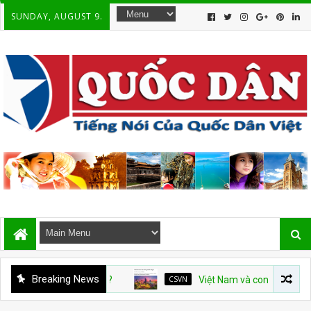
SUNDAY, AUGUST 9.
Breaking News
CSVN
Việt Nam và con số tăng trưởng 10%