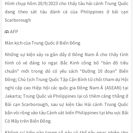
Hình chụp hôm 20/9/2023 cho thấy tàu hải cảnh Trung Quốc
đang theo sát tàu đánh cá của Philippines ở bãi cạn
Scarborough
AFP
Màn kịch của Trung Quốc ở Biển Đông
Những sự kiện xảy ra gần đây ở Đông Nam Á cho thấy tình
hình có vẻ đáng lo ngại: Bắc Kinh công bố “bản đồ tiêu
chuẩn” mới trong đó có yêu sách “Đường 10 đoạn” Biển
Đông; Chủ tịch Trung Quốc Tập Cận Bình từ chối tham dự Hội
nghị cấp cao Hiệp hội các quốc gia Đông Nam Á (ASEAN) tại
Jakarta; Trung Quốc và Philippines lại có thêm căng thẳng ở
Bãi cạn Scarborough, sau sự kiện tàu Hải cảnh Trung Quốc
bắn vòi rồng vào tàu Cảnh sát biển Philippines tại khu vực Bãi
Cỏ Mây trên Biển Đông.
Không sự kiện nào trong số này có thể gây ngạc nhiên cho