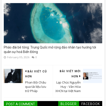
Pháo đài bê tông: Trung Quốc mở rộng đảo nhân tạo hướng tới
quân sự hoá Biển Đông
February 05, 2026
0
BÀI VIẾT MỚI
BÀI VIẾT CŨ
HƠN
HƠN
Phan Bội Châu
Lạp Chúc Nguyễn
qua tài liệu lưu
Huy - Văn Hóa
trữ Pháp
XHCN tại Việt Nam
BLOGGER
FACEBOOK
POST A COMMENT