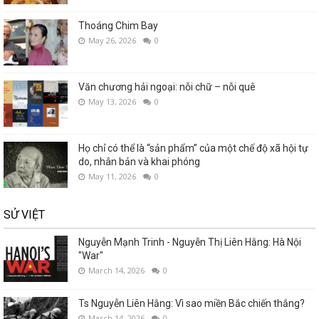
Thoáng Chim Bay
May 26, 2026
0
Văn chương hải ngoại: nỗi chữ – nỗi quê
May 13, 2026
0
Họ chỉ có thể là “sản phẩm” của một chế độ xã hội tự
do, nhân bản và khai phóng
May 11, 2026
0
SỬ VIỆT
Nguyễn Mạnh Trinh - Nguyễn Thị Liên Hằng: Hà Nội
"War"
March 14, 2026
0
Ts Nguyễn Liên Hằng: Vì sao miền Bắc chiến thắng?
March 14, 2026
0