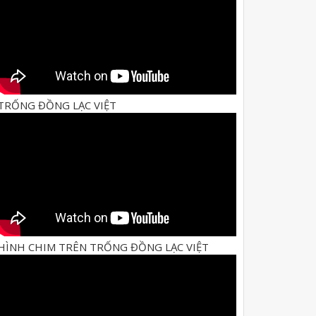
TRỐNG ĐỒNG LẠC VIỆT
HÌNH CHIM TRÊN TRỐNG ĐỒNG LẠC VIỆT