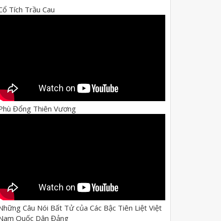
Cổ Tích Trầu Cau
Phù Đổng Thiên Vương
Những Câu Nói Bất Tử của Các Bậc Tiên Liệt Việt
Nam Quốc Dân Đảng