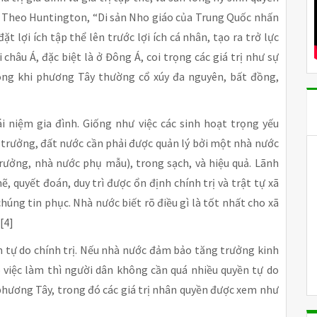
hể. Theo Huntington, “Di sản Nho giáo của Trung Quốc nhấn
ặt lợi ích tập thể lên trước lợi ích cá nhân, tạo ra trở lực
châu Á, đặc biệt là ở Đông Á, coi trọng các giá trị như sự
ong khi phương Tây thường cổ xúy đa nguyên, bất đồng,
 niệm gia đình. Giống như việc các sinh hoạt trọng yếu
a trưởng, đất nước cần phải được quản lý bởi một nhà nước
rưởng, nhà nước phụ mẫu), trong sạch, và hiệu quả. Lãnh
quyết đoán, duy trì được ổn định chính trị và trật tự xã
chúng tin phục. Nhà nước biết rõ điều gì là tốt nhất cho xã
[4]
n tự do chính trị. Nếu nhà nước đảm bảo tăng trưởng kinh
ó việc làm thì người dân không cần quá nhiều quyền tự do
 phương Tây, trong đó các giá trị nhân quyền được xem như