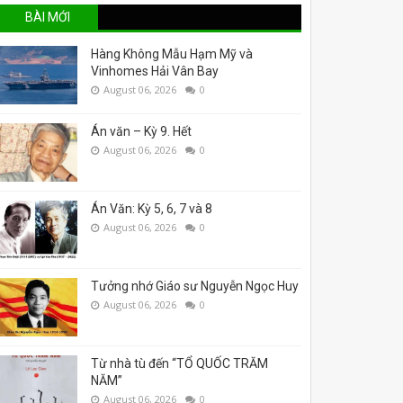
BÀI MỚI
Hàng Không Mẫu Hạm Mỹ và
Vinhomes Hải Vân Bay
August 06, 2026
0
Án văn – Kỳ 9. Hết
August 06, 2026
0
Án Văn: Kỳ 5, 6, 7 và 8
August 06, 2026
0
Tưởng nhớ Giáo sư Nguyễn Ngọc Huy
August 06, 2026
0
Từ nhà tù đến “TỔ QUỐC TRĂM
NĂM”
August 06, 2026
0