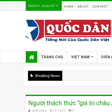
FRIDAY, AUGUST 7.
HOME
ABOUT
CONTACT
TRANG CHỦ
VIỆT NAM
DIỄN
Breaking News
Người thách thức “giá trị châu
quehuong
12.10.23
0