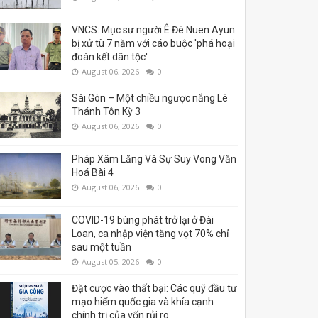
VNCS: Mục sư người Ê Đê Nuen Ayun
bị xử tù 7 năm với cáo buộc 'phá hoại
đoàn kết dân tộc'
August 06, 2026
0
Sài Gòn – Một chiều ngược nắng Lê
Thánh Tôn Kỳ 3
August 06, 2026
0
Pháp Xâm Lăng Và Sự Suy Vong Văn
Hoá Bài 4
August 06, 2026
0
COVID-19 bùng phát trở lại ở Đài
Loan, ca nhập viện tăng vọt 70% chỉ
sau một tuần
August 05, 2026
0
Đặt cược vào thất bại: Các quỹ đầu tư
mạo hiểm quốc gia và khía cạnh
chính trị của vốn rủi ro