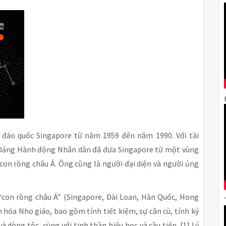
 đảo quốc Singapore từ năm 1959 đến năm 1990. Với tài
à Đảng Hành động Nhân dân đã đưa Singapore từ một vùng
on rồng châu Á. Ông cũng là người đại diện và người ủng
con rồng châu Á” (Singapore, Đài Loan, Hàn Quốc, Hong
 hóa Nho giáo, bao gồm tính tiết kiệm, sự cần cù, tính kỷ
à dòng tộc, cùng với tinh thần hiếu học và cầu tiến. [1] Lý