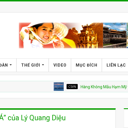
 ĐÀN
THẾ GIỚI
VIDEO
MỤC ĐÍCH
LIÊN LẠC
CSVN
Hàng Không Mẫu Hạm Mỹ và Vinho
 Á” của Lý Quang Diệu