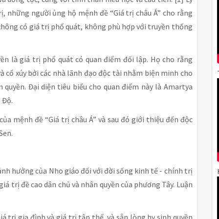
trị, những người ủng hộ mệnh đề “Giá trị châu Á” cho rằng
hông có giá trị phổ quát, không phù hợp với truyền thống
n là giá trị phổ quát có quan điểm đối lập. Họ cho rằng
và cổ xúy bởi các nhà lãnh đạo độc tài nhằm biện minh cho
 quyền. Đại diện tiêu biểu cho quan điểm này là Amartya
 Độ.
của mệnh đề “Giá trị châu Á” và sau đó giới thiệu đến độc
Sen.
h hưởng của Nho giáo đối với đời sống kinh tế - chính trị
 giá trị đề cao dân chủ và nhân quyền của phương Tây. Luận
 trị gia đình và giá trị tập thể, và sẵn lòng hy sinh quyền