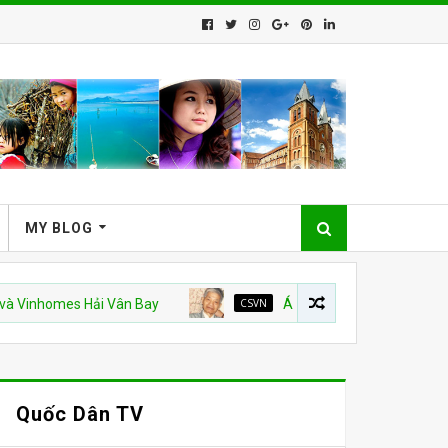
MY BLOG
mes Hải Vân Bay
CSVN
Án văn – Kỳ 9. Hết
CSVN
Quốc Dân TV