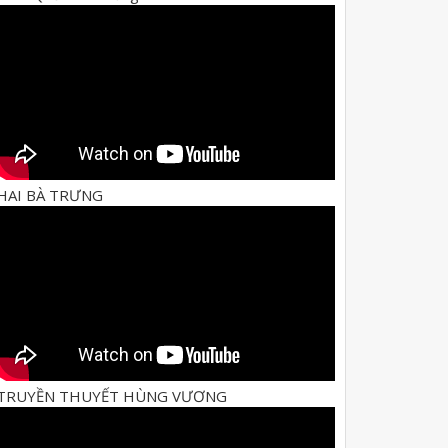
HAI BÀ TRƯNG
TRUYỀN THUYẾT HÙNG VƯƠNG