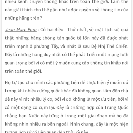
nhiều kênh truyền thông khác trên toàn thế giới. Làm thế
nào giải thích cho thế gần như « độc quyền » về thông tin của
những hãng trên ?
Jean-Marc Four
: Có hai điều : Thứ nhất, về mặt lịch sử, quả
thật những hãng thông tấn quốc tế lớn này đã được phát
triển mạnh ở phương Tây, và nhất là sau Đệ Nhị Thế Chiến.
Đây là những hãng duy nhất có thể phát triển một mạng lưới
quan trọng bởi vì có một ý muốn cung cấp thông tin khắp nơi
trên toàn thế giới.
Họ tự tạo cho mình các phương tiện để thực hiện ý muốn đó
trong khi nhiều cường quốc khác đã không quan tâm đến chủ
đề này vì rất nhiều lý do, bởi vì đó không là một ưu tiên, bởi vì
có một dạng co cụm lại. Đây là trường hợp của Trung Quốc
chẳng hạn. Nước này từng ở trong một giai đoạn mà họ đã
không nhìn nhiều ra bên ngoài. Nhìn chung, đây là một hiện
tượng lịch sử có liên quan đến thời kỳ này.