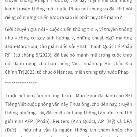
truyền thông Pháp ? Trước sự trỗi dậy mạnh mẽ của những
kênh truyền thông mới, nước Pháp nói chung và đài RFI nói
riêng có những chiến lược ra sao để phát huy thế mạnh ?
Giới chuyên gia nói « cuộc chiến thông tin », ví truyền thông
như « công cụ gây ảnh hưởng », những thuật ngữ mà ông
Jean-Marc Four, tân giám đốc Đài Phát Thanh Quốc Tế Pháp
RFI (từ tháng 5/2023), đã bác bỏ mạnh mẽ trong cuộc trao
đổi dành riêng cho ban Tiếng Việt, nhân dịp Hội thảo Địa
Chính Trị 2023, tổ chức ở Nantes, miền trung tây nước Pháp.
***************
Trước hết xin cảm ơn ông Jean – Marc Four đã dành cho RFI
Tiếng Việt cuộc phỏng vấn này. Thưa ông, cho đến nay, truyền
thông phương Tây, đặc biệt các hãng thông tấn lớn trên thế
giới như AFP (Pháp), Reuters (Anh Quốc), AP (Mỹ) và DPA
(Đức)… hầu như vẫn là nguồn thông tin tham khảo cho