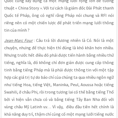
Quốc cũng xây dựng cả một mạng lưới rộng lớn để tường
thuật « China Story ». Với tư cách là giám đốc Đài Phát thanh
Quốc tế Pháp, ông có nghĩ rằng Pháp nói chung và RFI nói
riêng nên có một chiến lược để phát triển mạng lưới thông
tin của mình ?
Jean-Marc Four
: Câu trả lời đương nhiên là Có. Nói là một
chuyện, nhưng để thực hiện thì đúng là khó khăn hơn nhiều.
Nhưng trước hết điều đó phải được tiến hành bằng nhiều thứ
tiếng, nghĩa là, đó không chỉ đơn giản được cung cấp thông
tinh bằng tiếng Pháp mà là phải được thông tin với một tập
hợp các giá trị tự do báo chí của chúng ta qua nhiều ngôn ngữ
như tiếng Hoa, tiếng Việt, Maninka, Peul, Aoussa hoặc tiếng
Swahili, ở châu Phi, rồi trong tương lai có thể bằng tiếng Thổ
bởi vì hiện vẫn chưa có và bằng tiếng Tây Ban Nha đối với
vùng châu Mỹ Latinh v.v… Vì vậy, điều đầu tiên hết chính là
khả năng duy trì, thậm chí củng cố một mạng lưới tiếng nước