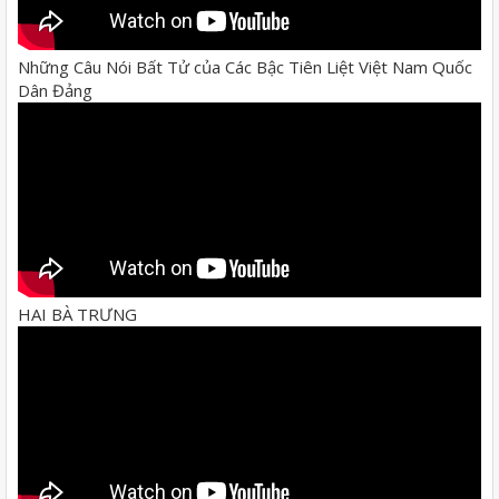
Những Câu Nói Bất Tử của Các Bậc Tiên Liệt Việt Nam Quốc
Dân Đảng
HAI BÀ TRƯNG