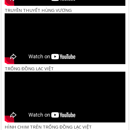
TRUYỀN THUYẾT HÙNG VƯƠNG
TRỐNG ĐỒNG LẠC VIỆT
HÌNH CHIM TRÊN TRỐNG ĐỒNG LẠC VIỆT