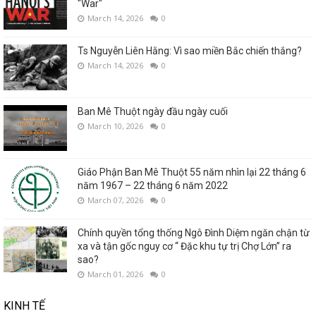
"War"
March 14, 2026
0
Ts Nguyễn Liên Hằng: Vì sao miền Bắc chiến thắng?
March 14, 2026
0
Ban Mê Thuột ngày đầu ngày cuối
March 10, 2026
0
Giáo Phận Ban Mê Thuột 55 năm nhìn lại 22 tháng 6
năm 1967 – 22 tháng 6 năm 2022
March 07, 2026
0
Chính quyền tổng thống Ngô Đình Diệm ngăn chận từ
xa và tận gốc nguy cơ “ Đặc khu tự trị Chợ Lớn” ra
sao?
March 01, 2026
0
KINH TẾ