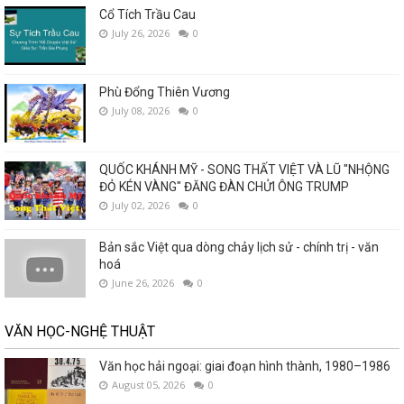
Cổ Tích Trầu Cau
July 26, 2026
0
Phù Đổng Thiên Vương
July 08, 2026
0
QUỐC KHÁNH MỸ - SONG THẤT VIỆT VÀ LŨ "NHỘNG
ĐỎ KÉN VÀNG" ĐĂNG ĐÀN CHỬI ÔNG TRUMP
July 02, 2026
0
Bản sắc Việt qua dòng chảy lịch sử - chính trị - văn
hoá
June 26, 2026
0
VĂN HỌC-NGHỆ THUẬT
Văn học hải ngoại: giai đoạn hình thành, 1980–1986
August 05, 2026
0