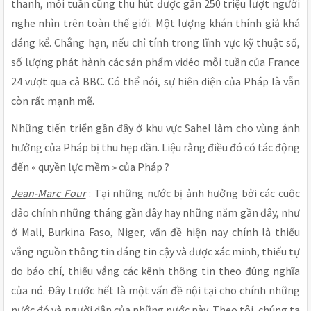
thanh, mỗi tuần cũng thu hút được gần 250 triệu lượt người
nghe nhìn trên toàn thế giới. Một lượng khán thính giả khá
đáng kể. Chẳng hạn, nếu chỉ tính trong lĩnh vực kỹ thuật số,
số lượng phát hành các sản phẩm vidéo mỗi tuần của France
24 vượt qua cả BBC. Có thể nói, sự hiện diện của Pháp là vẫn
còn rất mạnh mẽ.
Những tiến triển gần đây ở khu vực Sahel làm cho vùng ảnh
hưởng của Pháp bị thu hẹp dần. Liệu rằng điều đó có tác động
đến « quyền lực mềm » của Pháp ?
Jean-Marc Four
: Tại những nước bị ảnh hưởng bởi các cuộc
đảo chính những tháng gần đây hay những năm gần đây, như
ở Mali, Burkina Faso, Niger, vấn đề hiện nay chính là thiếu
vắng nguồn thông tin đáng tin cậy và được xác minh, thiếu tự
do báo chí, thiếu vắng các kênh thông tin theo đúng nghĩa
của nó. Đây trước hết là một vấn đề nội tại cho chính những
nước đó và người dân của những nước này. Theo tôi, chúng ta