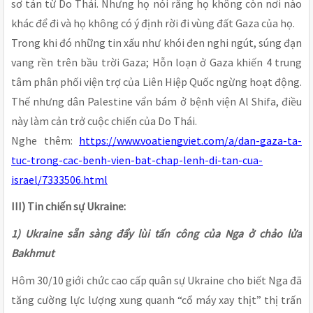
sơ tán từ Do Thái. Nhưng họ nói rằng họ không còn nơi nào
khác để đi và họ không có ý định rời đi vùng đất Gaza của họ.
Trong khi đó những tin xấu như khói đen nghi ngút, súng đạn
vang rền trên bầu trời Gaza; Hỗn loạn ở Gaza khiến 4 trung
tâm phân phối viện trợ của Liên Hiệp Quốc ngừng hoạt động.
Thế nhưng dân Palestine vẩn bám ở bệnh viện Al Shifa, điều
này làm cản trở cuộc chiến của Do Thái.
Nghe thêm:
https://www.voatiengviet.com/a/dan-gaza-ta-
tuc-trong-cac-benh-vien-bat-chap-lenh-di-tan-cua-
israel/7333506.html
III) Tin chiến sự Ukraine:
1) Ukraine sẵn sàng đẩy lùi tấn công của Nga ở chảo lửa
Bakhmut
Hôm 30/10 giới chức cao cấp quân sự Ukraine cho biết Nga đã
tăng cường lực lượng xung quanh “cổ máy xay thịt” thị trấn