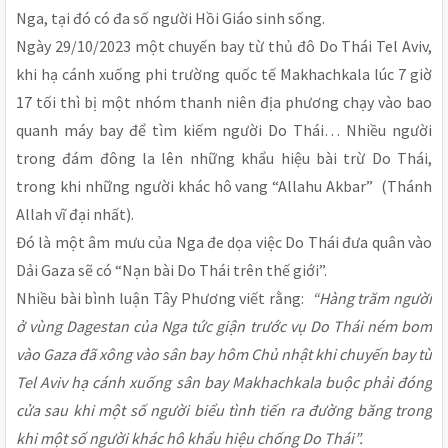
Nga, tại đó có đa số người Hồi Giáo sinh sống.
Ngày 29/10/2023 một chuyến bay từ thủ đô Do Thái Tel Aviv,
khi hạ cánh xuống phi trường quốc tế Makhachkala lúc 7 giờ
17 tối thì bị một nhóm thanh niên địa phương chạy vào bao
quanh máy bay để tìm kiếm người Do Thái… Nhiều người
trong đám đông la lên những khẩu hiệu bài trừ Do Thái,
trong khi những người khác hô vang “Allahu Akbar” (Thánh
Allah vĩ đại nhất).
Đó là một âm mưu của Nga đe dọa việc Do Thái đưa quân vào
Dải Gaza sẽ có “Nạn bài Do Thái trên thế giới”.
Nhiều bài bình luận Tây Phương viết rằng:
“Hàng trăm người
ở vùng Dagestan của Nga tức giận trước vụ Do Thái ném bom
vào Gaza đã xông vào sân bay hôm Chủ nhật khi chuyến bay từ
Tel Aviv hạ cánh xuống sân bay Makhachkala buộc phải đóng
cửa sau khi một số người biểu tình tiến ra đường băng trong
khi một số người khác hô khẩu hiệu chống Do Thái”.