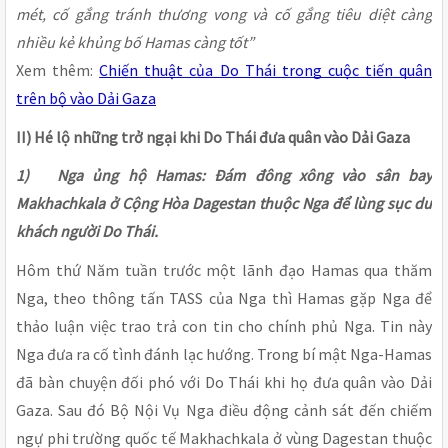
mét, cố gắng tránh thương vong và cố gắng tiêu diệt càng
nhiều kẻ khủng bố Hamas càng tốt”
Xem thêm:
Chiến thuật của Do Thái trong cuộc tiến quân
trên bộ vào Dải Gaza
II) Hé lộ những trở ngại khi Do Thái đưa quân vào Dải Gaza
1) Nga ủng hộ Hamas: Đám đông xông vào sân bay
Makhachkala ở Cộng Hòa Dagestan thuộc Nga để lùng sục du
khách người Do Thái.
Hôm thứ Năm tuần trước một lãnh đạo Hamas qua thăm
Nga, theo thông tấn TASS của Nga thì Hamas gặp Nga để
thảo luận việc trao trả con tin cho chính phủ Nga. Tin này
Nga đưa ra cố tình đánh lạc hướng. Trong bí mật Nga-Hamas
đã bàn chuyện đối phó với Do Thái khi họ đưa quân vào Dải
Gaza. Sau đó Bộ Nội Vụ Nga điều động cảnh sát đến chiếm
ngự phi trường quốc tế Makhachkala ở vùng Dagestan thuộc