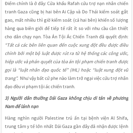
Điểm chính là ở đây: Cửa khẩu Rafah cứu trợ nạn nhân chiến
tranh Gaza cũng bị hai bên Ai Cập và Do Thái kiểm soát gắt
gao, mất nhiều thì giờ kiểm soát (cả hai bên) khiến số lượng
hàng qua biên giới để tiếp tế rất ít so với nhu cầu cần thiết
cho dân chạy nạn. Tòa Án Tội Ác Chiến Tranh đã quyết định:
“Tất cả các bên liên quan đến cuộc xung đột đều được điều
chỉnh bởi một bộ luật được rút ra từ hệ thống các công ước,
hiệp ước và phán quyết của tòa án tội phạm chiến tranh được
gọi là “luật nhân đạo quốc tế” (IHL) hoặc “luật xung đột vũ
trang”.
Như vậy bất cứ phe nào làm trở ngại việc cứu trợ nhân
đạo đều vi phạm tội ác chiến tranh.
3) Người dân thường Dải Gaza không chịu di tản về phương
Nam để lánh nạn
Hàng nghìn người Palestine trú ẩn tại bệnh viện Al Shifa,
trung tâm y tế lớn nhất Dải Gaza gần đây đã nhận được lệnh