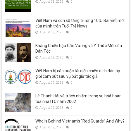
August 08, 2026
0
Việt Nam và con số tăng trưởng 10%: Bài viết mới
của mình trên Tuổi Trẻ News
August 08, 2026
0
Kháng Chiến hậu Cần Vương và Ý Thức Mới của
Dân Tộc
August 08, 2026
0
Việt Nam bị cáo buộc tái diễn chiến dịch đàn áp
giới cầm bút sau vụ bắt giữ tác giả
August 07, 2026
0
Lê Thanh Hải và trách nhiệm trong vụ hoả hoạn
toà nhà ITC năm 2002
August 07, 2026
0
Who Is Behind Vietnam’s “Red Guards” And Why?
August 07, 2026
0