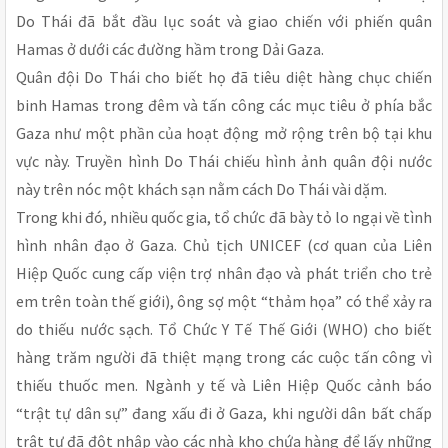
Do Thái đã bắt đầu lục soát và giao chiến với phiến quân
Hamas ở dưới các đường hầm trong Dải Gaza.
Quân đội Do Thái cho biết họ đã tiêu diệt hàng chục chiến
binh Hamas trong đêm và tấn công các mục tiêu ở phía bắc
Gaza như một phần của hoạt động mở rộng trên bộ tại khu
vực này. Truyền hình Do Thái chiếu hình ảnh quân đội nước
này trên nóc một khách sạn nằm cách Do Thái vài dặm.
Trong khi đó, nhiều quốc gia, tổ chức đã bày tỏ lo ngại về tình
hình nhân đạo ở Gaza. Chủ tịch UNICEF (cơ quan của Liên
Hiệp Quốc cung cấp viện trợ nhân đạo và phát triển cho trẻ
em trên toàn thế giới), ông sợ một “thảm họa” có thể xảy ra
do thiếu nước sạch. Tổ Chức Y Tế Thế Giới (WHO) cho biết
hàng trăm người đã thiệt mạng trong các cuộc tấn công vì
thiếu thuốc men. Ngành y tế và Liên Hiệp Quốc cảnh báo
“trật tự dân sự” đang xấu đi ở Gaza, khi người dân bất chấp
trật tự đã đột nhập vào các nhà kho chứa hàng để lấy những