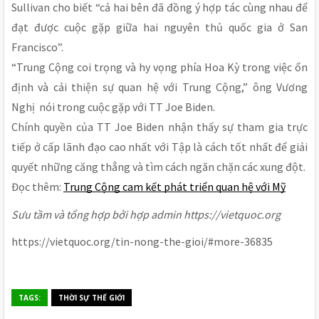
Sullivan cho biết “cả hai bên đã đồng ý hợp tác cùng nhau để
đạt được cuộc gặp giữa hai nguyên thủ quốc gia ở San
Francisco”.
“Trung Cộng coi trọng và hy vọng phía Hoa Kỳ trong việc ổn
định và cải thiện sự quan hệ với Trung Cộng,” ông Vương
Nghị nói trong cuộc gặp với TT Joe Biden.
Chính quyền của TT Joe Biden nhận thấy sự tham gia trực
tiếp ở cấp lãnh đạo cao nhất với Tập là cách tốt nhất để giải
quyết những căng thẳng và tìm cách ngăn chặn các xung đột.
Đọc thêm:
Trung Cộng cam kết phát triển quan hệ với Mỹ
Sưu tầm và tổng hợp bởi hợp admin https://vietquoc.org
https://vietquoc.org/tin-nong-the-gioi/#more-36835
TAGS:
THỜI SỰ THẾ GIỚI