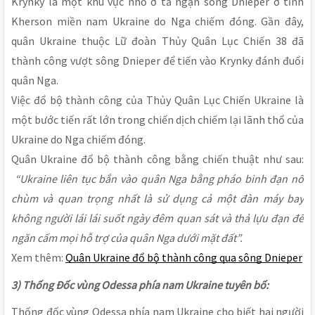
Krynky là một khu vực nhỏ ở tả ngạn sông Dnieper ở tỉnh
Kherson miền nam Ukraine do Nga chiếm đóng. Gần đây,
quân Ukraine thuộc Lữ đoàn Thủy Quân Lục Chiến 38 đã
thành công vượt sông Dnieper để tiến vào Krynky đánh đuổi
quân Nga.
Việc đổ bộ thành công của Thủy Quân Lục Chiến Ukraine là
một bước tiến rất lớn trong chiến dịch chiếm lại lãnh thổ của
Ukraine do Nga chiếm đóng.
Quân Ukraine đổ bộ thành công bằng chiến thuật như sau:
“Ukraine liên tục bắn vào quân Nga bằng pháo binh đạn nổ
chùm và quan trọng nhất là sử dụng cả một đàn máy bay
không người lái lái suốt ngày đêm quan sát và thả lựu đạn để
ngăn cấm mọi hỗ trợ của quân Nga dưới mặt đất”.
Xem thêm:
Quân Ukraine đổ bộ thành công qua sông Dnieper
3) Thống Đốc vùng Odessa phía nam Ukraine tuyên bố:
Thống đốc vùng Odessa phía nam Ukraine cho biết hai người