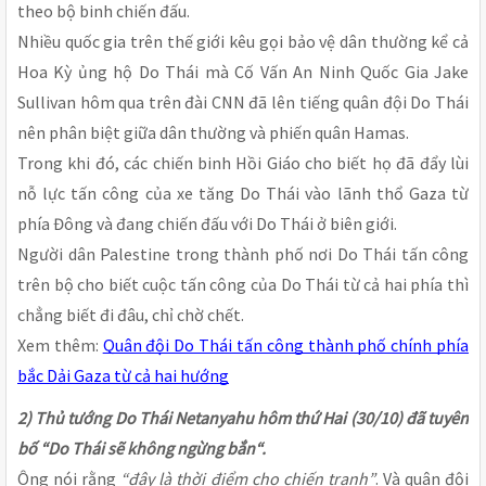
theo bộ binh chiến đấu.
Nhiều quốc gia trên thế giới kêu gọi bảo vệ dân thường kể cả
Hoa Kỳ ủng hộ Do Thái mà Cố Vấn An Ninh Quốc Gia Jake
Sullivan hôm qua trên đài CNN đã lên tiếng quân đội Do Thái
nên phân biệt giữa dân thường và phiến quân Hamas.
Trong khi đó, các chiến binh Hồi Giáo cho biết họ đã đẩy lùi
nỗ lực tấn công của xe tăng Do Thái vào lãnh thổ Gaza từ
phía Đông và đang chiến đấu với Do Thái ở biên giới.
Người dân Palestine trong thành phố nơi Do Thái tấn công
trên bộ cho biết cuộc tấn công của Do Thái từ cả hai phía thì
chẳng biết đi đâu, chỉ chờ chết.
Xem thêm:
Quân đội Do Thái tấn công thành phố chính phía
bắc Dải Gaza từ cả hai hướng
2) Thủ tướng Do Thái Netanyahu hôm thứ Hai (30/10) đã tuyên
bố “Do Thái sẽ không ngừng bắn“.
Ông nói rằng
“đây là thời điểm cho chiến tranh”
. Và quân đội