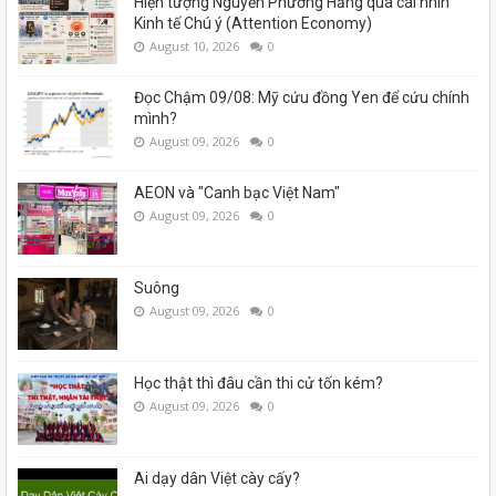
Hiện tượng Nguyễn Phương Hằng qua cái nhìn
Kinh tế Chú ý (Attention Economy)
August 10, 2026
0
Đọc Chậm 09/08: Mỹ cứu đồng Yen để cứu chính
mình?
August 09, 2026
0
AEON và "Canh bạc Việt Nam"
August 09, 2026
0
Suông
August 09, 2026
0
Học thật thì đâu cần thi cử tốn kém?
August 09, 2026
0
Ai dạy dân Việt cày cấy?