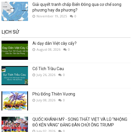
Giải quyết tranh chấp Biển Đông qua cơ chế song
phương hay đa phương?
November 19, 2025
0
LỊCH SỬ
Ai dạy dân Việt cày cấy?
August 08, 2026
0
Cổ Tích Trầu Cau
July 26, 2026
0
Phù Đổng Thiên Vương
July 08, 2026
0
QUỐC KHÁNH MỸ - SONG THẤT VIỆT VÀ LŨ "NHỘNG
ĐỎ KÉN VÀNG" ĐĂNG ĐÀN CHỬI ÔNG TRUMP
July 02, 2026
0