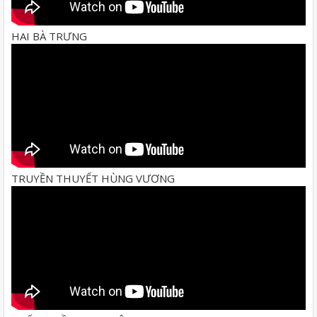
HAI BÀ TRƯNG
TRUYỀN THUYẾT HÙNG VƯƠNG