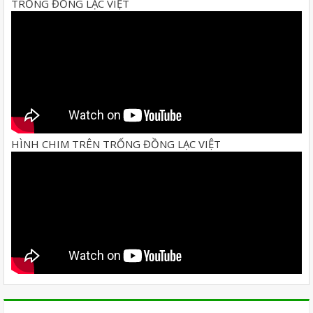
TRỐNG ĐỒNG LẠC VIỆT
HÌNH CHIM TRÊN TRỐNG ĐỒNG LẠC VIỆT