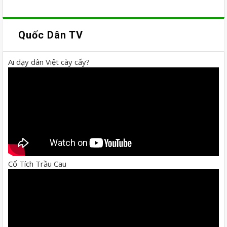
Quốc Dân TV
Ai dạy dân Việt cày cấy?
Cổ Tích Trầu Cau