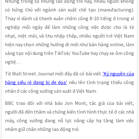
Nhưng trong số những lao động trẻ này, nhiều người không
có hứng thú với ngành sản xuất chế tạo (manufacturing).
Thay vì dành cả thanh xuân chấm công 8-10 tiếng ở trong xí
nghiệp mỗi ngày để làm những công việc được cho là tẻ
nhạt, mệt mỏi, và thu nhập thấp, nhiều người trẻ Việt Nam
hiện nay chọn những hướng đi mới như bán hàng online, làm
sáng tạo nội dung trên TikTok/ YouTube hay chạy xe ôm công
nghệ…
Tờ Wall Street Journal mới đây đã có bài viết
'Kỷ nguyên của
hàng siêu rẻ đang bị đe dọa'
nêu lên tình trạng thiếu công
nhân ở các công xưởng sản xuất ở Việt Nam.
BBC trao đổi với nhà báo Jon Mont, tác giả của bài viết,
người đã đến thăm và chứng kiến tình hình thực tế ở các nhà
máy, công xưởng đang nỗ lực nâng cấp hạ tầng làm việc
nhằm giữ chân những lao động trẻ.