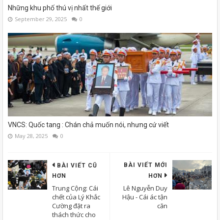
Những khu phố thú vị nhất thế giới
September 29, 2025
0
VNCS: Quốc tang : Chán chả muốn nói, nhưng cứ viết
May 28, 2025
0
BÀI VIẾT MỚI
BÀI VIẾT CŨ
HƠN
HƠN
Trung Cộng: Cái
Lê Nguyễn Duy
chết của Lý Khắc
Hậu - Cái ác tận
Cường đặt ra
căn
thách thức cho