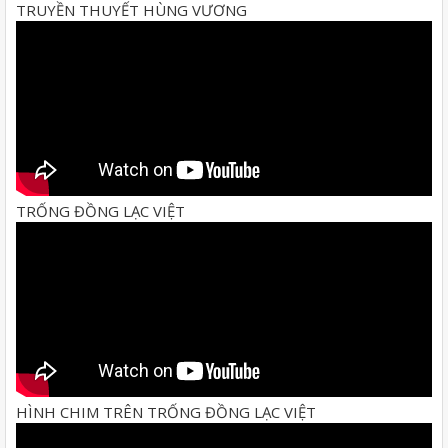
TRUYỀN THUYẾT HÙNG VƯƠNG
TRỐNG ĐỒNG LẠC VIỆT
HÌNH CHIM TRÊN TRỐNG ĐỒNG LẠC VIỆT