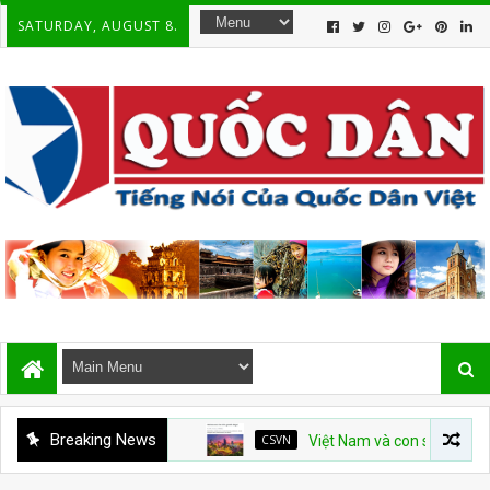
SATURDAY, AUGUST 8.
Breaking News
CSVN
Việt Nam và con số tăng trưởng 10%: 