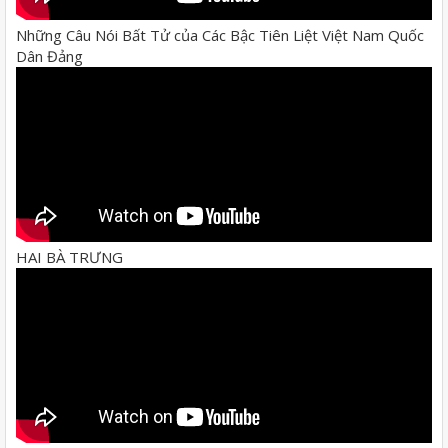
Những Câu Nói Bất Tử của Các Bậc Tiên Liệt Việt Nam Quốc
Dân Đảng
HAI BÀ TRƯNG