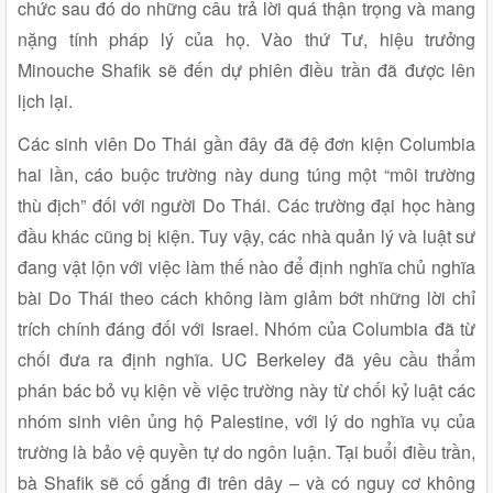
chức sau đó do những câu trả lời quá thận trọng và mang
nặng tính pháp lý của họ. Vào thứ Tư, hiệu trưởng
Minouche Shafik sẽ đến dự phiên điều trần đã được lên
lịch lại.
Các sinh viên Do Thái gần đây đã đệ đơn kiện Columbia
hai lần, cáo buộc trường này dung túng một “môi trường
thù địch” đối với người Do Thái. Các trường đại học hàng
đầu khác cũng bị kiện. Tuy vậy, các nhà quản lý và luật sư
đang vật lộn với việc làm thế nào để định nghĩa chủ nghĩa
bài Do Thái theo cách không làm giảm bớt những lời chỉ
trích chính đáng đối với Israel. Nhóm của Columbia đã từ
chối đưa ra định nghĩa. UC Berkeley đã yêu cầu thẩm
phán bác bỏ vụ kiện về việc trường này từ chối kỷ luật các
nhóm sinh viên ủng hộ Palestine, với lý do nghĩa vụ của
trường là bảo vệ quyền tự do ngôn luận. Tại buổi điều trần,
bà Shafik sẽ cố gắng đi trên dây – và có nguy cơ không