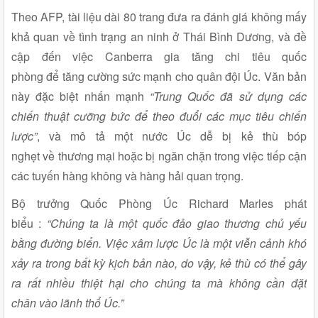
Theo AFP, tài liệu dài 80 trang đưa ra đánh giá không mấy
khả quan về tình trạng an ninh ở Thái Bình Dương, và đề
cập đến việc Canberra gia tăng chi tiêu quốc
phòng để tăng cường sức mạnh cho quân đội Úc. Văn bản
này đặc biệt nhấn mạnh
“Trung Quốc đã sử dụng các
chiến thuật cưỡng bức để theo đuổi các mục tiêu chiến
lược”
, và mô tả một nước Úc dễ bị kẻ thù bóp
nghẹt về thương mại hoặc bị ngăn chặn trong việc tiếp cận
các tuyến hàng không và hàng hải quan trọng.
Bộ trưởng Quốc Phòng Úc Richard Marles phát
biểu :
“Chúng ta là một quốc đảo giao thương chủ yếu
bằng đường biển. Việc xâm lược Úc là một viễn cảnh khó
xảy ra trong bất kỳ kịch bản nào, do vậy, kẻ thù có thể gây
ra rất nhiều thiệt hại cho chúng ta mà không cần đặt
chân vào lãnh thổ Úc.”