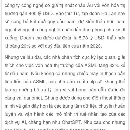
công ty công nghệ có giá trị nhất châu Âu với vốn hóa thị
trường gần 400 tỷ USD. Vào thứ Tư, tập đoàn Hà Lan này
sẽ công bố kết quả quý đầu năm, dự kiến thấp hơn năm
ngoái vì ngành công nghiệp bán dẫn đang trong chu kỳ đi
xuống. Doanh thu được dự đoán là 5,73 tỷ USD, thấp hơn
khoảng 20% so với quý đầu tiên của năm 2023.
Nhưng về lâu dài, các nhà phân tích cực kỳ lạc quan, giải
thích cho việc vốn hóa thị trường của ASML tăng 32% kể
từ đầu năm. Nếu không có những chiếc máy in thạch bản
tiên tiến của ASML, các nhà sản xuất chip sẽ không thể
tạo ra những bộ xử lý tinh vi với bóng bán dẫn được đo
bằng vài nanomet. Chúng được dùng cho điện thoại thông
minh và gần đây hơn là các trung tâm dữ liệu chuyên huấn
luyện và vận hành các mô hình trí tuệ nhân tạo của các
dịch vụ AI, chẳng hạn như ChatGPT. Nhu cầu cho những