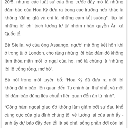
20/5, nhưng các luật sư của ông trước đây mô tả những
đảm bảo của Hoa Kỳ đưa ra trong các trường hợp khác là
không “đáng giá và chỉ là những cam kết suông”, lặp lại
những lời chỉ trích tương tự từ nhóm nhân quyền Ân xá
Quốc tế.
Bà Stella, vợ của ông Assange, người mà ông kết hôn khi
ở trong tù ở London, cho rằng những lời bảo đảm đó không
làm thỏa mãn mối lo ngại của họ, mô tả chúng là “những
lời lẽ trống rỗng, mơ hồ”.
Bà nói trong một tuyên bố: “Hoa Kỳ đã đưa ra một lời
không đảm bảo liên quan đến Tu chính án thứ nhất và một
lời đảm bảo đúng tiêu chuẩn liên quan đến án tử hình”.
“Công hàm ngoại giao đó không làm giảm bớt sự đau khổ
cùng cực của gia đình chúng tôi về tương lai của anh ấy -
anh ấy dự báo đầy đen tối là sẽ phải sống phần đời còn lại