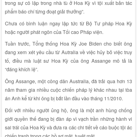
trong sự cô lập trong nhà tù ở Hoa Kỳ vì tội xuất bản tác
phẩm báo chí từng đoạt giải thưởng”.
Chưa có bình luận ngay lập tức từ Bộ Tư pháp Hoa Kỳ
hoặc người phát ngôn của Tối cao Pháp viện.
Tuần trước, Tổng thống Hoa Kỳ Joe Biden cho biết ông
đang xem xét yêu cầu từ Autralia về việc hủy bỏ việc truy
tố, điều mà luật sư Hoa Kỳ của ông Assange mô tả là
“đáng khích lệ”.
Ông Assange, một công dân Australia, đã trải qua hơn 13
năm tham gia nhiều cuộc chiến pháp lý khác nhau tại tòa
án Anh kể từ khi ông bị bắt lần đầu vào tháng 11/2010.
Đối với nhiều người ủng hộ, ông là một anh hùng chống
giới quyền thế đang bị đàn áp vì vạch trần những hành vi
sai trái của Hoa Kỳ và đưa ra các chi tiết về cáo buộc tội ác
chiến tranh trong các hồ sơ mật, tuyệt mật.