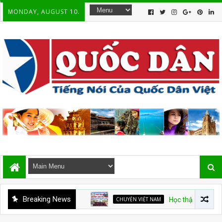
MONDAY, AUGUST 10.
Breaking News
CHUYỆN VIỆT NAM
Học thật thì đâu cần thi cử 