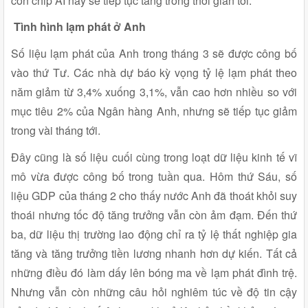
con chip AI này sẽ tiếp tục tăng trong thời gian tới.
Tình hình lạm phát ở Anh
Số liệu lạm phát của Anh trong tháng 3 sẽ được công bố
vào thứ Tư. Các nhà dự báo kỳ vọng tỷ lệ lạm phát theo
năm giảm từ 3,4% xuống 3,1%, vẫn cao hơn nhiều so với
mục tiêu 2% của Ngân hàng Anh, nhưng sẽ tiếp tục giảm
trong vài tháng tới.
Đây cũng là số liệu cuối cùng trong loạt dữ liệu kinh tế vĩ
mô vừa được công bố trong tuần qua. Hôm thứ Sáu, số
liệu GDP của tháng 2 cho thấy nước Anh đã thoát khỏi suy
thoái nhưng tốc độ tăng trưởng vẫn còn ảm đạm. Đến thứ
ba, dữ liệu thị trường lao động chỉ ra tỷ lệ thất nghiệp gia
tăng và tăng trưởng tiền lương nhanh hơn dự kiến. Tất cả
những điều đó làm dấy lên bóng ma về lạm phát đình trệ.
Nhưng vẫn còn những câu hỏi nghiêm túc về độ tin cậy