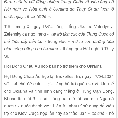
Đức nhất trí với đồng nhiệm Trung Quốc về việc ủng hộ
Hội nghị về Hòa bình ở Ukraina do Thụy Sĩ dự kiến tổ
chức ngày 15 và 16/06 ».
Trên mạng X ngày 16/04, tổng thống Ukraina Volodymyr
Zelensky ca ngợi rằng
« vai trò tích cực của Trung Quốc có
thể thúc đẩy tiến bộ »
trong việc
« mở ra con đường hòa
bình công bằng cho Ukraina »
thông qua Hội nghị ở Thụy
Sĩ.
Hội Đồng Châu Âu họp bàn hỗ trợ thêm cho Ukraina
Hội Đồng Châu Âu họp tại Bruxelles, Bỉ, ngày 17/04/2024
với hai chủ đề chính : gia tăng hỗ trợ quân sự và kinh tế
cho Ukraina và tình hình căng thẳng ở Trung Cận Đông.
Khoản tiền lãi 3 tỉ euro hàng năm từ tài sản của Nga đã
được 27 nước thành viên Liên Âu nhất trí sử dụng để viện
trợ cho Kiev. Cuộc họp lần này sẽ thảo luận
« cơ chế »
hỗ