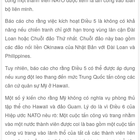
công một thành viên NATO được xem là tấn công vào toàn
bộ liên minh.
Báo cáo cho rằng việc kích hoạt Điều 5 là không có khả
năng nếu chiến tranh chỉ giới hạn trong vùng lân cận Đài
Loan hoặc Chuỗi đảo Thứ nhất. Chuỗi đảo này bao gồm
các đảo nối liền Okinawa của Nhật Bản với Đài Loan và
Philippines.
Tuy nhiên, báo cáo cho rằng Điều 5 có thể được áp dụng
nếu xung đột leo thang đến mức Trung Quốc tấn công các
căn cứ quân sự Mỹ ở Hawaii.
Một số ý kiến cho rằng Mỹ không có nghĩa vụ phòng thủ
tập thể cho Hawaii và đảo Guam. Lý do là vì Điều 6 của
Hiệp ước NATO nêu rõ: Một cuộc tấn công vũ trang nhằm
vào một nước thành viên được coi là bao gồm một cuộc tấn
công vũ trang vào lãnh thổ của tất cả các thành viên liên