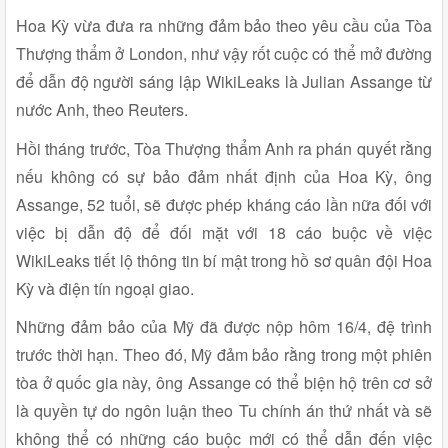
Hoa Kỳ vừa đưa ra những đảm bảo theo yêu cầu của Tòa
Thượng thẩm ở London, như vậy rốt cuộc có thể mở đường
để dẫn độ người sáng lập WikiLeaks là Julian Assange từ
nước Anh, theo Reuters.
Hồi tháng trước, Tòa Thượng thẩm Anh ra phán quyết rằng
nếu không có sự bảo đảm nhất định của Hoa Kỳ, ông
Assange, 52 tuổi, sẽ được phép kháng cáo lần nữa đối với
việc bị dẫn độ để đối mặt với 18 cáo buộc về việc
WikiLeaks tiết lộ thông tin bí mật trong hồ sơ quân đội Hoa
Kỳ và điện tín ngoại giao.
Những đảm bảo của Mỹ đã được nộp hôm 16/4, đệ trình
trước thời hạn. Theo đó, Mỹ đảm bảo rằng trong một phiên
tòa ở quốc gia này, ông Assange có thể biện hộ trên cơ sở
là quyền tự do ngôn luận theo Tu chính án thứ nhất và sẽ
không thể có những cáo buộc mới có thể dẫn đến việc