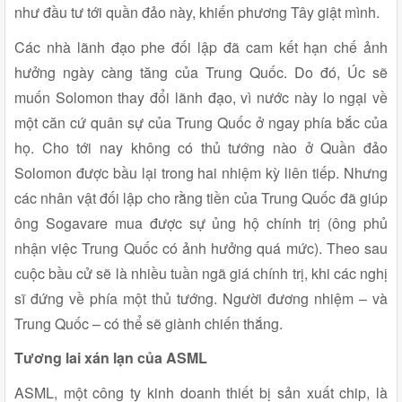
như đầu tư tới quần đảo này, khiến phương Tây giật mình.
Các nhà lãnh đạo phe đối lập đã cam kết hạn chế ảnh
hưởng ngày càng tăng của Trung Quốc. Do đó, Úc sẽ
muốn Solomon thay đổi lãnh đạo, vì nước này lo ngại về
một căn cứ quân sự của Trung Quốc ở ngay phía bắc của
họ. Cho tới nay không có thủ tướng nào ở Quần đảo
Solomon được bầu lại trong hai nhiệm kỳ liên tiếp. Nhưng
các nhân vật đối lập cho rằng tiền của Trung Quốc đã giúp
ông Sogavare mua được sự ủng hộ chính trị (ông phủ
nhận việc Trung Quốc có ảnh hưởng quá mức). Theo sau
cuộc bầu cử sẽ là nhiều tuần ngã giá chính trị, khi các nghị
sĩ đứng về phía một thủ tướng. Người đương nhiệm – và
Trung Quốc – có thể sẽ giành chiến thắng.
Tương lai xán lạn của ASML
ASML, một công ty kinh doanh thiết bị sản xuất chip, là