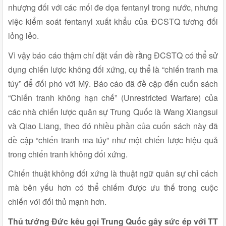
nhượng đối với các mối đe dọa fentanyl trong nước, nhưng
việc kiểm soát fentanyl xuất khẩu của ĐCSTQ tương đối
lỏng lẻo.
Vì vậy báo cáo thậm chí đặt vấn đề rằng ĐCSTQ có thể sử
dụng chiến lược không đối xứng, cụ thể là “chiến tranh ma
túy” để đối phó với Mỹ. Báo cáo đã đề cập đến cuốn sách
“Chiến tranh không hạn chế” (Unrestricted Warfare) của
các nhà chiến lược quân sự Trung Quốc là Wang Xiangsui
và Qiao Liang, theo đó nhiều phần của cuốn sách này đã
đề cập “chiến tranh ma túy” như một chiến lược hiệu quả
trong chiến tranh không đối xứng.
Chiến thuật không đối xứng là thuật ngữ quân sự chỉ cách
mà bên yếu hơn có thể chiếm được ưu thế trong cuộc
chiến với đối thủ mạnh hơn.
Thủ tướng Đức kêu gọi Trung Quốc gây sức ép với TT