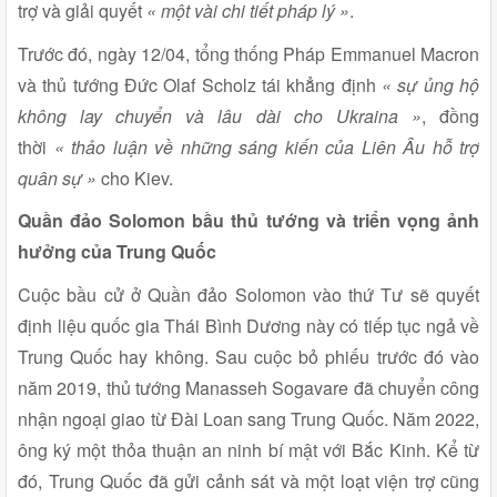
trợ và giải quyết
« một vài chi tiết pháp lý »
.
Trước đó, ngày 12/04, tổng thống Pháp Emmanuel Macron
và thủ tướng Đức Olaf Scholz tái khẳng định
« sự ủng hộ
không lay chuyển và lâu dài cho Ukraina »
, đồng
thời
« thảo luận về những sáng kiến của Liên Âu hỗ trợ
quân sự »
cho Kiev.
Quần đảo Solomon bầu thủ tướng và triển vọng ảnh
hưởng của Trung Quốc
Cuộc bầu cử ở Quần đảo Solomon vào thứ Tư sẽ quyết
định liệu quốc gia Thái Bình Dương này có tiếp tục ngả về
Trung Quốc hay không. Sau cuộc bỏ phiếu trước đó vào
năm 2019, thủ tướng Manasseh Sogavare đã chuyển công
nhận ngoại giao từ Đài Loan sang Trung Quốc. Năm 2022,
ông ký một thỏa thuận an ninh bí mật với Bắc Kinh. Kể từ
đó, Trung Quốc đã gửi cảnh sát và một loạt viện trợ cũng