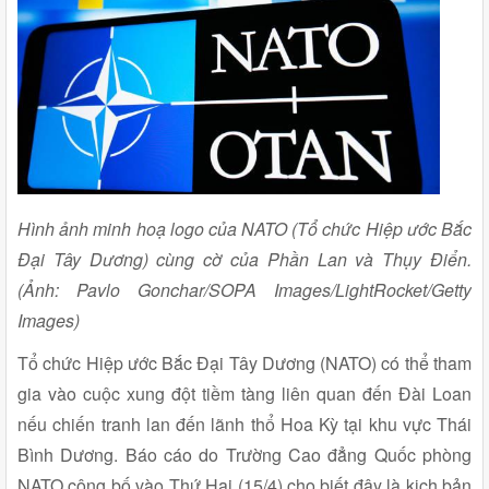
Hình ảnh minh hoạ logo của NATO (Tổ chức Hiệp ước Bắc
Đại Tây Dương) cùng cờ của Phần Lan và Thụy Điển.
(Ảnh: Pavlo Gonchar/SOPA Images/LightRocket/Getty
Images)
Tổ chức Hiệp ước Bắc Đại Tây Dương (NATO) có thể tham
gia vào cuộc xung đột tiềm tàng liên quan đến Đài Loan
nếu chiến tranh lan đến lãnh thổ Hoa Kỳ tại khu vực Thái
Bình Dương. Báo cáo do Trường Cao đẳng Quốc phòng
NATO công bố vào Thứ Hai (15/4) cho biết đây là kịch bản