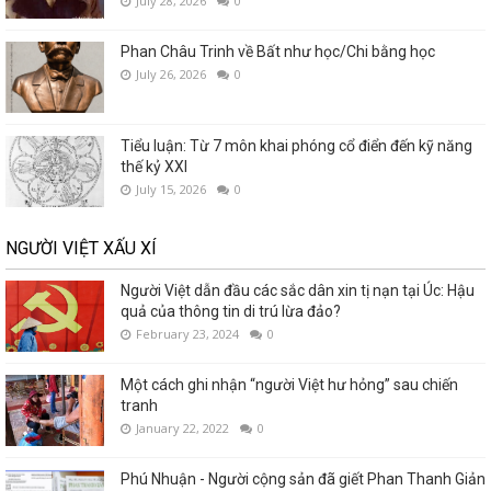
July 28, 2026
0
Phan Châu Trinh về Bất như học/Chi bằng học
July 26, 2026
0
Tiểu luận: Từ 7 môn khai phóng cổ điển đến kỹ năng
thế kỷ XXI
July 15, 2026
0
NGƯỜI VIỆT XẤU XÍ
Người Việt dẫn đầu các sắc dân xin tị nạn tại Úc: Hậu
quả của thông tin di trú lừa đảo?
February 23, 2024
0
Một cách ghi nhận “người Việt hư hỏng” sau chiến
tranh
January 22, 2022
0
Phú Nhuận - Người cộng sản đã giết Phan Thanh Giản