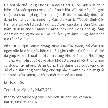
Đối với bà Phó Tổng Thống Kamala Harris, Joe Biden đã thực
hiện một việc quan trọng vào Chủ Nhật vừa rồi để giúp giới
thiệu bà cho mọi người tín nhiệm Biden trước đây được dễ
dàng hơn chấp nhận ủng hộ Kamala Harris. “Quyết định đầu
tiên của tôi với tư cách là ứng cử viên của đảng Dân Chủ vào
năm 2020 là chọn Kamala Harris làm Phó Tổng thống” ông
viết trên mạng xã hội X. “Và đó là quyết định đúng đắn nhất
mà tôi đã đưa ra”.
Việc rút lui quá muộn trong cuộc đua của Biden, chỉ còn 106
ngày nữa là đến ngày bầu cử – Sự giới thiệu của Biden có thể
đã giúp Harris thoát khỏi tình trạng khó khăn mà Phó Tổng
Thống Humphrey và Gore phải khổ sở trong nhiều tháng mới
có được. Tuy nhiên, Đảng Cộng Hòa đang đặt cược vào điều
đó và đã sẵn sàng tấn công cho dịp này: “Kamala đã biết gì về
sức khỏe của Biden, và cô ấy biết điều đó khi nào?”
Lê Hoành Sơn
Texas Hoa Kỳ ngày 24/07/2024
https://vietquoc.org/bai-hoc-lich-su-cho-ba-kamala-
harris/#more-37416