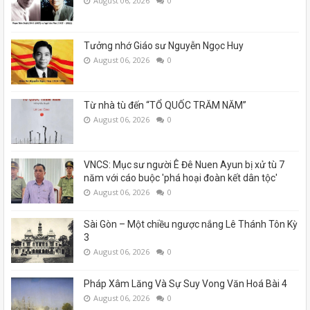
August 06, 2026
0
Tưởng nhớ Giáo sư Nguyễn Ngọc Huy
August 06, 2026
0
Từ nhà tù đến “TỔ QUỐC TRĂM NĂM”
August 06, 2026
0
VNCS: Mục sư người Ê Đê Nuen Ayun bị xử tù 7
năm với cáo buộc 'phá hoại đoàn kết dân tộc'
August 06, 2026
0
Sài Gòn – Một chiều ngược nắng Lê Thánh Tôn Kỳ
3
August 06, 2026
0
Pháp Xâm Lăng Và Sự Suy Vong Văn Hoá Bài 4
August 06, 2026
0