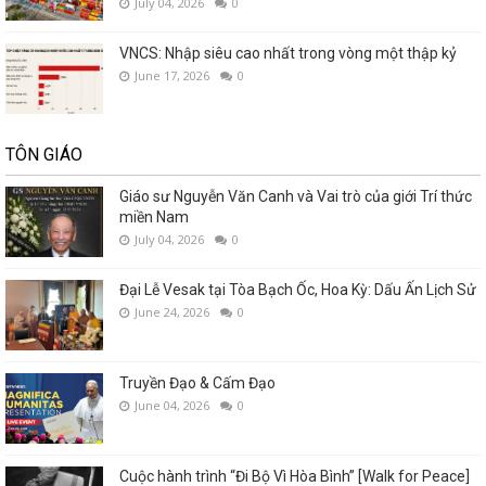
July 04, 2026
0
VNCS: Nhập siêu cao nhất trong vòng một thập kỷ
June 17, 2026
0
TÔN GIÁO
Giáo sư Nguyễn Văn Canh và Vai trò của giới Trí thức
miền Nam
July 04, 2026
0
Đại Lễ Vesak tại Tòa Bạch Ốc, Hoa Kỳ: Dấu Ấn Lịch Sử
June 24, 2026
0
Truyền Đạo & Cấm Đạo
June 04, 2026
0
Cuộc hành trình “Đi Bộ Vì Hòa Bình” [Walk for Peace]