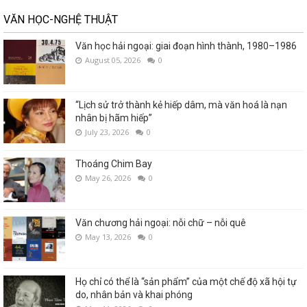
VĂN HỌC-NGHỆ THUẬT
Văn học hải ngoại: giai đoạn hình thành, 1980–1986
August 05, 2026
0
“Lịch sử trở thành kẻ hiếp dâm, mà văn hoá là nạn
nhân bị hãm hiếp”
July 23, 2026
0
Thoáng Chim Bay
May 26, 2026
0
Văn chương hải ngoại: nỗi chữ – nỗi quê
May 13, 2026
0
Họ chỉ có thể là “sản phẩm” của một chế độ xã hội tự
do, nhân bản và khai phóng