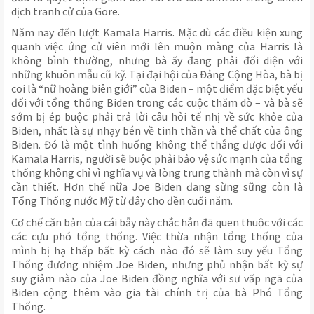
dịch tranh cử của Gore.
Năm nay đến lượt Kamala Harris. Mặc dù các điều kiện xung
quanh việc ứng cử viên mới lên muộn màng của Harris là
không bình thường, nhưng bà ấy đang phải đối diện với
những khuôn mẫu cũ kỹ. Tại đại hội của Đảng Cộng Hòa, bà bị
coi là “nữ hoàng biên giới” của Biden – một điểm đặc biệt yếu
đối với tổng thống Biden trong các cuộc thăm dò – và bà sẽ
sớm bị ép buộc phải trả lời câu hỏi tế nhị về sức khỏe của
Biden, nhất là sự nhạy bén về tinh thần và thể chất của ông
Biden. Đó là một tình huống không thể thắng được đối với
Kamala Harris, người sẽ buộc phải bảo vệ sức mạnh của tổng
thống không chỉ vì nghĩa vụ và lòng trung thành mà còn vì sự
cần thiết. Hơn thế nữa Joe Biden đang sừng sững còn là
Tổng Thống nước Mỹ từ đây cho đền cuối năm.
Cơ chế căn bản của cái bẫy này chắc hẳn đã quen thuộc với các
các cựu phó tổng thống. Việc thừa nhận tổng thống của
mình bị hạ thấp bất kỳ cách nào đó sẽ làm suy yếu Tổng
Thống đương nhiệm Joe Biden, nhưng phủ nhận bất kỳ sự
suy giảm nào của Joe Biden đồng nghĩa với sư vấp ngã của
Biden cộng thêm vào gia tài chính trị của bà Phó Tổng
Thống.