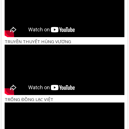
TRUYỀN THUYẾT HÙNG VƯƠNG
TRỐNG ĐỒNG LẠC VIỆT