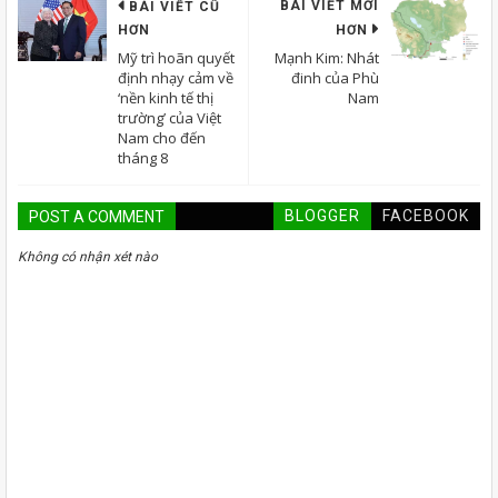
BÀI VIẾT MỚI
BÀI VIẾT CŨ
HƠN
HƠN
Mỹ trì hoãn quyết
Mạnh Kim: Nhát
định nhạy cảm về
đinh của Phù
‘nền kinh tế thị
Nam
trường’ của Việt
Nam cho đến
tháng 8
BLOGGER
FACEBOOK
POST A COMMENT
Không có nhận xét nào