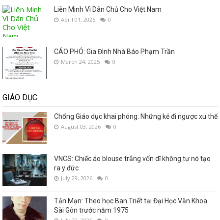
Liên Minh Vì Dân Chủ Cho Việt Nam
April 01, 2025
0
CÁO PHÓ: Gia Đình Nhà Báo Phạm Trần
March 24, 2025
0
GIÁO DỤC
Chống Giáo dục khai phóng: Những kẻ đi ngược xu thế
August 03, 2026
0
VNCS: Chiếc áo blouse trắng vốn dĩ không tự nó tạo
ra y đức
July 29, 2026
0
Tản Mạn: Theo học Ban Triết tại Đại Học Văn Khoa
Sài Gòn trước năm 1975