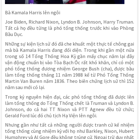
Bà Kamala Harris lên ngôi
Joe Biden, Richard Nixon, Lyndon B. Johnson, Harry Truman.
Tất cả họ đều từng là phó tổng thống trước khi vào Phòng
Bầu Dục.
Những sự kiện lịch sử đó đã che khuất một thực tế chông gai
mà bà Kamala Harris đang đối diện. Trong khi gần một nửa
trong số 14 Tổng Thống Hoa Kỳ gần mấy chục năm lại đây
vận động chuẩn bị vào Tòa Bạch Ốc rất khó khăn, chỉ có một
phó tổng thống đương nhiệm George Bush (cha), được bầu
làm tổng thống tháng 11 năm 1988 kể từ Phó Tổng Thống
Martin Van Buren năm 1836. Theo biên chứng lịch sử thì 152
năm sau mới có lại.
Trong kỷ nguyên hiện đại, các phó tổng thống đã được lên
làm tổng thống do Tổng Thống chết là Truman và Lyndon B.
Johnson, do cả hai TT Nixon và PTT Agnew đều từ chức;
Gerald Ford lúc đó chủ tịch Hạ Viện lên ngôi.
Nhưng gần như tất cả những người được tranh cử kế nhiệm
tổng thống cùng nhiệm kỳ với họ như Barkley, Nixon, Hubert
Humphrey và Al Gore đều không trúng cử. Ngoại trừ duy nhất