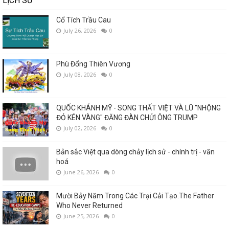
LỊCH SỬ
Cổ Tích Trầu Cau
July 26, 2026
0
Phù Đổng Thiên Vương
July 08, 2026
0
QUỐC KHÁNH MỸ - SONG THẤT VIỆT VÀ LŨ "NHỘNG
ĐỎ KÉN VÀNG" ĐĂNG ĐÀN CHỬI ÔNG TRUMP
July 02, 2026
0
Bản sắc Việt qua dòng chảy lịch sử - chính trị - văn
hoá
June 26, 2026
0
Mười Bảy Năm Trong Các Trại Cải Tạo.The Father
Who Never Returned
June 25, 2026
0