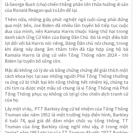
là George Bush (cha) chiến thắng phần lớn thừa hưởng di sản
của Ronald Reagan quá to1ớn để lại.
Thêm nữa, những giây phút nghiệt ngã cuối cùng phải đứng
qua một bên, Joe Biden đã nhiều lần tuyên bố tiếp tục cuộc
đua của mình, nên Kamala Harris thuộc hàng thứ hai trong
danh sách Ứng Cử Viên của Đảng Dân Chủ. Đó là một điều bất
lợi đối với bà Harris nói riêng, Đảng Dân chủ nói chung, trong
khi đảng này đang âm thầm trên đà tập hợp ủng hộ bà
Kamala Harris là ứng cử viên Tổng Thống năm 2024 – thì
Biden lại tuyên bố sống còn.
Mặc dù không có lý do và bằng chứng chứng để giải thích một
cách khoa học tại sao những người Phó Tổng Thống thường
ra ứng cử bị thất bại khi tổng thống hết nhiệm kỳ, chúng ta
chỉ tìm ra được một mẫu số chung là vị Tổng Thống mà Phó
Tổng Thống phục vụ không có lợi gì cho chiến dịch tranh cử
của họ.
Lấy một ví dụ, PTT Barkley ứng cử kế nhiệm của Tổng Thống
Truman vào năm 1952 là một trường hợp điển hình, Barkley
ở tuổi 74, quá già để đảm nhận chức vụ tổng thống. TT
Truman của ông Barkley cũng nghĩ như vậy, ở trong một
“note” năm 1952 ghi lại của TT Truman đã viết: “PTT Barkley