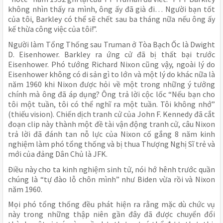
không nhìn thấy ra mình, ông ấy đã già đi… Người bạn tốt
của tôi, Barkley có thể sẽ chết sau ba tháng nữa nếu ông ấy
kế thừa công việc của tôi!”.
Người làm Tổng Thống sau Truman ở Tòa Bạch Ốc là Dwight
D. Eisenhower. Barkley ra ứng cử đã bị thất bại trước
Eisenhower. Phó tướng Richard Nixon cũng vậy, ngoài lý do
Eisenhower không có di sản gì to lớn và một lý do khác nữa là
năm 1960 khi Nixon được hỏi về một trong những ý tưởng
chính mà ông đã áp dụng? Ông trả lời cộc lốc “Nếu bạn cho
tôi một tuần, tôi có thể nghĩ ra một tuần. Tôi không nhớ”
(thiếu vision). Chiến dịch tranh cử của John F. Kennedy đã cắt
đoạn clip này thành một đề tài vận động tranh cử, câu Nixon
trả lời đã đánh tan nỗ lực của Nixon cố gắng 8 năm kinh
nghiệm làm phó tổng thống và bị thua Thượng Nghị Sĩ trẻ và
mới của đảng Dân Chủ là JFK.
Điều này cho ta kinh nghiệm sinh tử, nói hớ hênh trước quần
chúng là “tự đào lỗ chôn mình” như Biden vừa rồi và Nixon
năm 1960.
Mọi phó tổng thống đều phát hiện ra rằng mặc dù chức vụ
này trong những thập niên gần đây đã được chuyển đổi