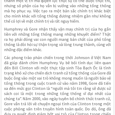
thành một vị trí mà quyền lực thực sự có thể được thực thi,
nhưng số phận của họ vẫn bị vướng vào những tổng thống
mà họ phục vụ. Việc tạo ra một bản sắc chính trị khác biệt
cho mình khác với tổng thống đương nhiệm gần như không
thể có lợi về mặt chính trị và rất nguy hiểm.
Humphrey và Gore nhận thấy vận may chính trị của họ gắn
liền với những tổng thống mang những khuyết điểm? Thật
ra họ phải đóng vai con người mang bản chất của phó tổng
thống là đòi hỏi sự thận trọng và lòng trung thành, cùng với
những đặc điểm khác.
Các phong trào phản chiến trong thời Johnson ở Việt Nam
đã giúp đánh chìm Humphrey. Vụ bê bối tình dục liên quan
đến Bill Clinton với một thực tập sinh Tòa Bạch Ốc là tình
trạng khó xử cho chiến dịch tranh cử tổng thống của Gore đã
buộc ông vào một vai trò không mong muốn là người bảo vệ
tổng thống trong cuộc tranh cử vào năm 1998, Gore đã tiến
xa đến mức gọi Clinton là “người mà tôi tin rằng sẽ được sử
sách coi là một trong những tổng thống vĩ đại nhất của
chúng ta”. Năm 2000, vào ngày tuyên bố chính thức tranh cử,
Gore vẫn trả lời về chuyện ngoại tình của Clinton trong một
cuộc phỏng vấn trên truyền hình toàn quốc. Do đó, ông đã
đưa ra quyết định giảm bớt vai trò của Clinton trong chiến