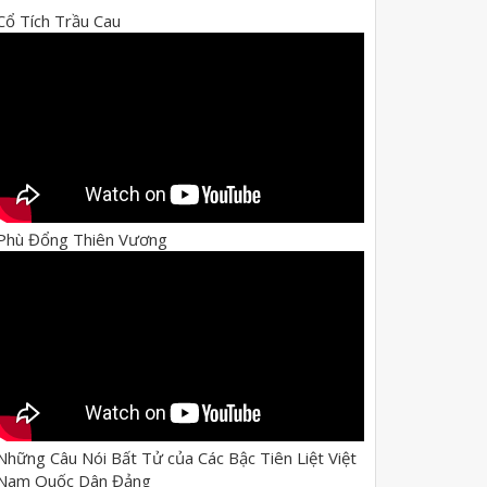
Cổ Tích Trầu Cau
Phù Đổng Thiên Vương
Những Câu Nói Bất Tử của Các Bậc Tiên Liệt Việt
Nam Quốc Dân Đảng