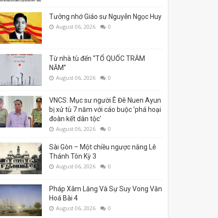
Tưởng nhớ Giáo sư Nguyễn Ngọc Huy
August 06, 2026
0
Từ nhà tù đến “TỔ QUỐC TRĂM
NĂM”
August 06, 2026
0
VNCS: Mục sư người Ê Đê Nuen Ayun
bị xử tù 7 năm với cáo buộc 'phá hoại
đoàn kết dân tộc'
August 06, 2026
0
Sài Gòn – Một chiều ngược nắng Lê
Thánh Tôn Kỳ 3
August 06, 2026
0
Pháp Xâm Lăng Và Sự Suy Vong Văn
Hoá Bài 4
August 06, 2026
0