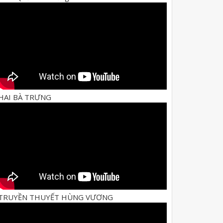
HAI BÀ TRƯNG
TRUYỀN THUYẾT HÙNG VƯƠNG