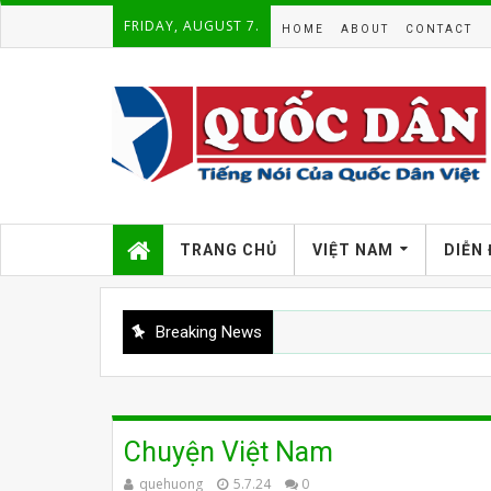
FRIDAY, AUGUST 7.
HOME
ABOUT
CONTACT
TRANG CHỦ
VIỆT NAM
DIỄN
Breaking News
Chuyện Việt Nam
quehuong
5.7.24
0