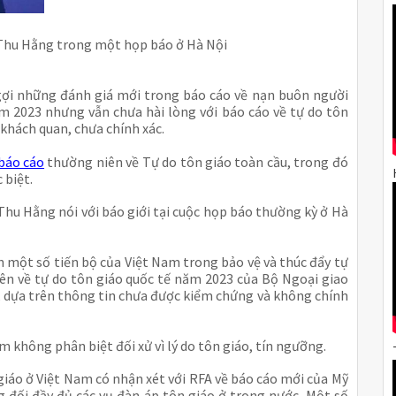
Thu Hằng trong một họp báo ở Hà Nội
gợi những đánh giá mới trong báo cáo về nạn buôn người
m 2023 nhưng vẫn chưa hài lòng với báo cáo về tự do tôn
 khách quan, chưa chính xác.
báo cáo
thường niên về Tự do tôn giáo toàn cầu, trong đó
 biệt.
u Hằng nói với báo giới tại cuộc họp báo thường kỳ ở Hà
ận một số tiến bộ của Việt Nam trong bảo vệ và thúc đẩy tự
ên về tự do tôn giáo quốc tế năm 2023 của Bộ Ngoại giao
, dựa trên thông tin chưa được kiểm chứng và không chính
 không phân biệt đối xử vì lý do tôn giáo, tín ngưỡng.
iáo ở Việt Nam có nhận xét với RFA về báo cáo mới của Mỹ
g đối đầy đủ các vụ đàn áp tôn giáo ở trong nước. Một số