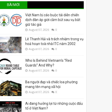
BÀI MỚI
Việt Nam bị cáo buộc tái diễn chiến
dịch đàn áp giới cầm bút sau vụ bắt
giữ tác giả
August 07, 2026
0
Lê Thanh Hải và trách nhiệm trong vụ
hoả hoạn toà nhà ITC năm 2002
August 07, 2026
0
Who Is Behind Vietnam’s “Red
Guards” And Why?
August 07, 2026
0
Ba người đẹp và chiếc loa phường
mang tên mạng xã hội
August 07, 2026
0
Ai đang hưởng lợi từ những cuộc đấu
tố ở Việt Nam?