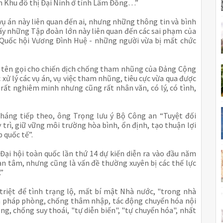
ến Khu đô thị Đại Ninh ở tỉnh Lâm Đồng…”
ụ án này liên quan đến ai, nhưng những thông tin và bình
hấy những Tập đoàn lớn này liên quan đến các sai phạm của
 Quốc hội Vương Đình Huệ - những người vừa bị mất chức
 - tên gọi cho chiến dịch chống tham nhũng của Đảng Cộng
xử lý các vụ án, vụ việc tham nhũng, tiêu cực vừa qua được
 rất nghiêm minh nhưng cũng rất nhân văn, có lý, có tình,
áng tiếp theo, ông Trọng lưu ý Bộ Công an “Tuyệt đối
 trì, giữ vững môi trường hòa bình, ổn định, tạo thuận lợi
p quốc tế”.
Đại hội toàn quốc lần thứ 14 dự kiến diễn ra vào đầu năm
uan tâm, nhưng cũng là vấn đề thường xuyên bị các thế lực
…”
triệt để tình trạng lộ, mất bí mật Nhà nước, "trong nhà
ện pháp phòng, chống thâm nhập, tác động chuyển hóa nội
òng, chống suy thoái, "tự diễn biến", "tự chuyển hóa", nhất