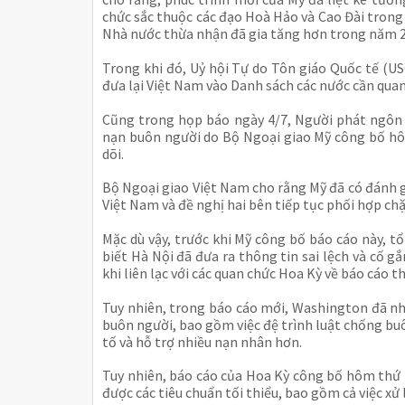
chức sắc thuộc các đạo Hoà Hảo và Cao Đài tron
Nhà nước thừa nhận đã gia tăng hơn trong năm 2
Trong khi đó, Uỷ hội Tự do Tôn giáo Quốc tế (U
đưa lại Việt Nam vào Danh sách các nước cần quan
Cũng trong họp báo ngày 4/7, Người phát ngôn
nạn buôn người do Bộ Ngoại giao Mỹ công bố hô
dõi.
Bộ Ngoại giao Việt Nam cho rằng Mỹ đã có đánh 
Việt Nam và đề nghị hai bên tiếp tục phối hợp chặ
Mặc dù vậy, trước khi Mỹ công bố báo cáo này, 
biết Hà Nội đã đưa ra thông tin sai lệch và cố g
khi liên lạc với các quan chức Hoa Kỳ về báo cáo 
Tuy nhiên, trong báo cáo mới, Washington đã nh
buôn người, bao gồm việc đệ trình luật chống bu
tố và hỗ trợ nhiều nạn nhân hơn.
Tuy nhiên, báo cáo của Hoa Kỳ công bố hôm thứ 
được các tiêu chuẩn tối thiểu, bao gồm cả việc x