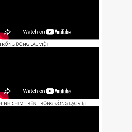
TRỐNG ĐỒNG LẠC VIỆT
HÌNH CHIM TRÊN TRỐNG ĐỒNG LẠC VIỆT