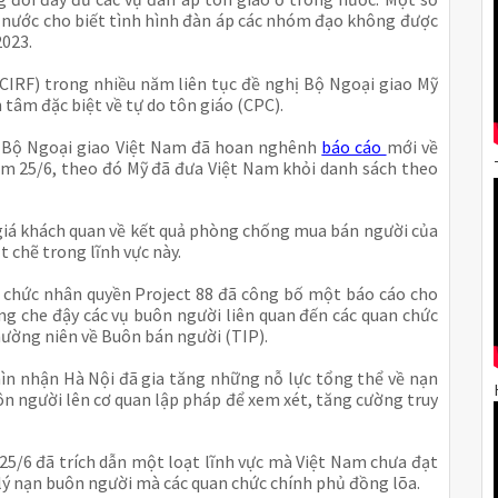
g nước cho biết tình hình đàn áp các nhóm đạo không được
023.
SCIRF) trong nhiều năm liên tục đề nghị Bộ Ngoại giao Mỹ
 tâm đặc biệt về tự do tôn giáo (CPC).
 Bộ Ngoại giao Việt Nam đã hoan nghênh
báo cáo
mới về
m 25/6, theo đó Mỹ đã đưa Việt Nam khỏi danh sách theo
giá khách quan về kết quả phòng chống mua bán người của
t chẽ trong lĩnh vực này.
tổ chức nhân quyền Project 88 đã công bố một báo cáo cho
ắng che đậy các vụ buôn người liên quan đến các quan chức
thường niên về Buôn bán người (TIP).
ìn nhận Hà Nội đã gia tăng những nỗ lực tổng thể về nạn
ôn người lên cơ quan lập pháp để xem xét, tăng cường truy
25/6 đã trích dẫn một loạt lĩnh vực mà Việt Nam chưa đạt
ử lý nạn buôn người mà các quan chức chính phủ đồng lõa.