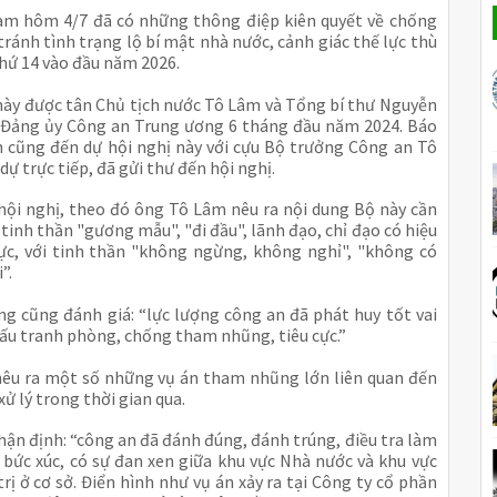
am hôm 4/7 đã có những thông điệp kiên quyết về chống
ánh tình trạng lộ bí mật nhà nước, cảnh giác thế lực thù
thứ 14 vào đầu năm 2026.
này được tân Chủ tịch nước Tô Lâm và Tổng bí thư Nguyễn
 Đảng ủy Công an Trung ương 6 tháng đầu năm 2024. Báo
cũng đến dự hội nghị này với cựu Bộ trưởng Công an Tô
dự trực tiếp, đã gửi thư đến hội nghị.
hội nghị, theo đó ông Tô Lâm nêu ra nội dung Bộ này cần
 tinh thần "gương mẫu", "đi đầu", lãnh đạo, chỉ đạo có hiệu
c, với tinh thần "không ngừng, không nghỉ", "không có
”.
g cũng đánh giá: “lực lượng công an đã phát huy tốt vai
đấu tranh phòng, chống tham nhũng, tiêu cực.”
êu ra một số những vụ án tham nhũng lớn liên quan đến
ử lý trong thời gian qua.
ận định: “công an đã đánh đúng, đánh trúng, điều tra làm
 bức xúc, có sự đan xen giữa khu vực Nhà nước và khu vực
ị ở cơ sở. Điển hình như vụ án xảy ra tại Công ty cổ phần