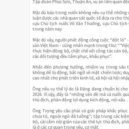
Tập đoàn Phúc Sơn, Thuận An, vụ án liên quan đ
Mặc dù báo trong nước không nêu cụ thể những v
luận được các nhà quan sát quốc tế đưa ra cho t
cựu Chủ tịch nước Võ Văn Thưởng, cựu Chủ tịch
trong năm nay.
Mặc dù vậy, người phát động công cuộc “đốt lò”
sản Việt Nam - cũng nhấn mạnh trong thư: “"Việc 
thực hiện đồng bộ, chặt chẽ với công tác cán bộ,
các đối tượng đều tâm phục, khẩu phục”.
Nhắc đến phương hướng, nhiệm vụ trong sáu th
không để bị động, bất ngờ về mặt chiến lược; duy
cao nhất cho phát triển kinh tế, xã hội và hội nhậ
Ông nêu cụ thể lý do là Đảng đang chuẩn bị cho 
2026. Vì vậy, đây là “những vấn đề mà cả nước q
thù địch, phản động lợi dụng kích động, nói xấu
Ông Trọng yêu cầu phải có giải pháp khắc phục 
chưa tỏ, ngoài ngõ đã tường"; tập trung các bi
bộ, cài cắm nội gián của các thế lực thù địch, ph
là ở các cơ quan trọng yếu, cơ mật.