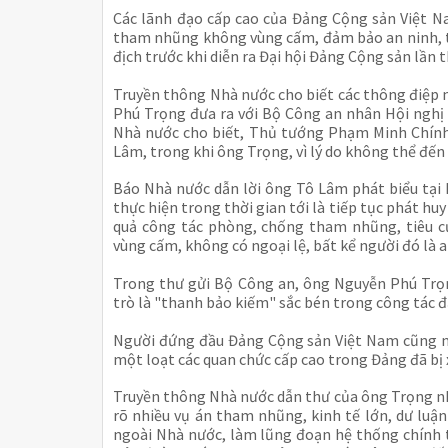
Các lãnh đạo cấp cao của Đảng Cộng sản Việt N
tham nhũng không vùng cấm, đảm bảo an ninh, tr
địch trước khi diễn ra Đại hội Đảng Cộng sản lần 
Truyền thông Nhà nước cho biết các thông điệp 
Phú Trọng đưa ra với Bộ Công an nhân Hội nghị
Nhà nước cho biết, Thủ tướng Phạm Minh Chính 
Lâm, trong khi ông Trọng, vì lý do không thể đến 
Báo Nhà nước dẫn lời ông Tô Lâm phát biểu tại 
thực hiện trong thời gian tới là tiếp tục phát huy
quả công tác phòng, chống tham nhũng, tiêu cự
vùng cấm, không có ngoại lệ, bất kể người đó là ai
Trong thư gửi Bộ Công an, ông Nguyễn Phú Trọn
trò là "thanh bảo kiếm" sắc bén trong công tác 
Người đứng đầu Đảng Cộng sản Việt Nam cũng n
một loạt các quan chức cấp cao trong Đảng đã bị x
Truyền thông Nhà nước dẫn thư của ông Trọng nh
rõ nhiều vụ án tham nhũng, kinh tế lớn, dư luận
ngoài Nhà nước, làm lũng đoạn hệ thống chính tr