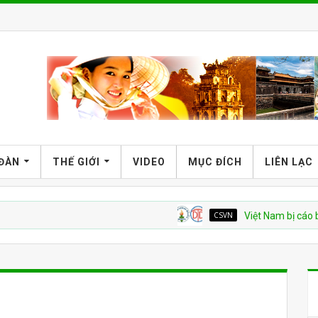
 ĐÀN
THẾ GIỚI
VIDEO
MỤC ĐÍCH
LIÊN LẠC
CSVN
Việt Nam bị cáo buộc tái d