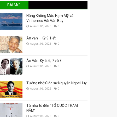
BÀI MỚI
Hàng Không Mẫu Hạm Mỹ và
Vinhomes Hải Vân Bay
August 06, 2026
0
Án văn – Kỳ 9. Hết
August 06, 2026
0
Án Văn: Kỳ 5, 6, 7 và 8
August 06, 2026
0
Tưởng nhớ Giáo sư Nguyễn Ngọc Huy
August 06, 2026
0
Từ nhà tù đến “TỔ QUỐC TRĂM
NĂM”
August 06, 2026
0