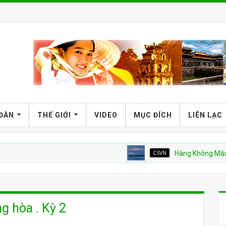
 ĐÀN
THẾ GIỚI
VIDEO
MỤC ĐÍCH
LIÊN LẠC
CSVN
Hàng Không Mẫu Hạm Mỹ
g hòa . Kỳ 2