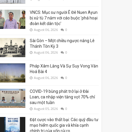
VNCS: Mục sư người Ê Đê Nuen Ayun
bị xử tù 7 năm với cáo buộc 'phá hoại
đoàn kết dân tộc'
August 06, 2026
0
Sài Gòn – Một chiều ngược nắng Lê
Thánh Tôn Kỳ 3
August 06, 2026
0
Pháp Xâm Lăng Và Sự Suy Vong Văn
Hoá Bài 4
August 06, 2026
0
COVID-19 bùng phát trở lại ở Đài
Loan, ca nhập viện tăng vọt 70% chỉ
sau một tuần
August 05, 2026
0
Đặt cược vào thất bại: Các quỹ đầu tư
mạo hiểm quốc gia và khía cạnh
chính trị của vốn rủi ro