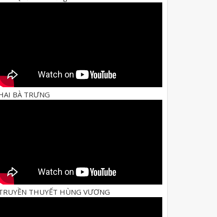
HAI BÀ TRƯNG
TRUYỀN THUYẾT HÙNG VƯƠNG