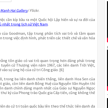
:
Manh Hai Gallery
/ Flickr.
 việc cần kíp bầu ra một Quốc hội Lập hiến và sự ra đời của
ủ nhất trong lịch sử Việt Nam
.
ứu của Goodman, tập trung phân tích vai trò và tầm quan
n trong việc định hình, phát triển các thiết chế và văn hóa
t rằng tôn giáo có vai trò quan trọng hơn đảng phái trong
c tuyển cử Thượng viện năm 1967, các liên danh Trời Việt,
vào sự ủng hộ của cử tri Công giáo. [6]
, trong ba liên danh chiến thắng, liên danh Hoa Sen của
ật giáo, còn liên danh Bông Huệ của Nguyễn Văn Huyền thì
 liên danh chính đảng mạnh nhất của Giáo sư Nguyễn Ngọc
g thư ký của Phong trào Quốc gia Cấp tiến, cũng không thể
ện do cử tri toàn quốc bầu lên theo thể thức liên danh đa