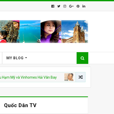
MY BLOG
 và Vinhomes Hải Vân Bay
CSVN
Án văn – Kỳ 9. Hết
Quốc Dân TV