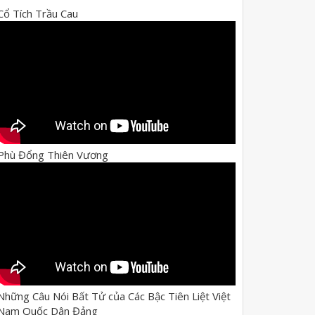
Cổ Tích Trầu Cau
Phù Đổng Thiên Vương
Những Câu Nói Bất Tử của Các Bậc Tiên Liệt Việt
Nam Quốc Dân Đảng