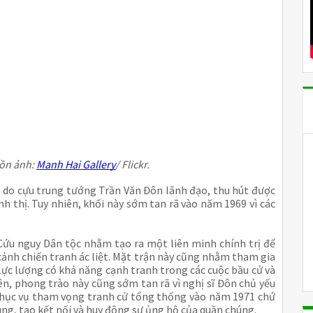
uồn ảnh:
Manh Hai Gallery
/ Flickr.
 do cựu trung tướng Trần Văn Đôn lãnh đạo, thu hút được
nh thị. Tuy nhiên, khối này sớm tan rã vào năm 1969 vì các
Cứu nguy Dân tộc nhằm tạo ra một liên minh chính trị để
cảnh chiến tranh ác liệt. Mặt trận này cũng nhằm tham gia
 lực lượng có khả năng cạnh tranh trong các cuộc bầu cử và
iên, phong trào này cũng sớm tan rã vì nghị sĩ Đôn chủ yếu
phục vụ tham vọng tranh cử tổng thống vào năm 1971 chứ
g, tạo kết nối và huy động sự ủng hộ của quần chúng.