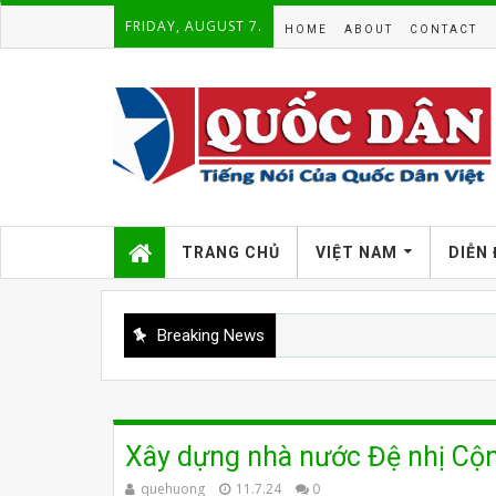
FRIDAY, AUGUST 7.
HOME
ABOUT
CONTACT
TRANG CHỦ
VIỆT NAM
DIỄN
Breaking News
Xây dựng nhà nước Đệ nhị Cộn
quehuong
11.7.24
0