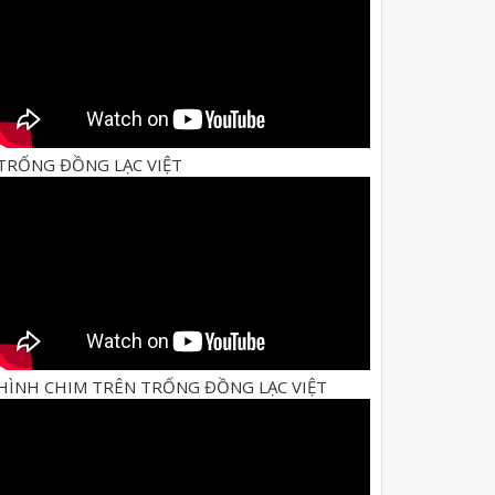
TRỐNG ĐỒNG LẠC VIỆT
HÌNH CHIM TRÊN TRỐNG ĐỒNG LẠC VIỆT