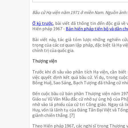
Bầu cử Hạ viện năm 1971 ở miền Nam. Nguồn ảnh
Ở kỳ trước
, bài viết đã thông tin đến độc giả về
Hiến pháp 1967 -
Bản hiến pháp tiến bộ và dân ch
Bài viết này, tác giả tóm lược những nghiên c
trọng của các cơ quan lập pháp, đặc biệt là Hạ việ
chính trị của quốc gia.
Thượng viện
Trước khi đi sâu vào phân tích Hạ viện, cần biế
việc quyết định kết quả bầu cử. Ví dụ, trong cuộ
Bông Huệ, Sao Sáng, Bạch Tượng đã thắng cử nhờ 
Đến cuộc bầu cử bán phần Thượng viện năm 1970
Giáo sư Vũ Văn Mẫu đắc cử nhờ sự ủng hộ của Ph
nhờ vào lá phiếu của cử tri Công giáo. Ngay cả
Huy, vốn là lãnh tụ của Đảng Tân Đại Việt và Tổn
giành chiến thắng. [7]
Theo Hiến pháp 1967, các nghị sĩ trong Thượng vi