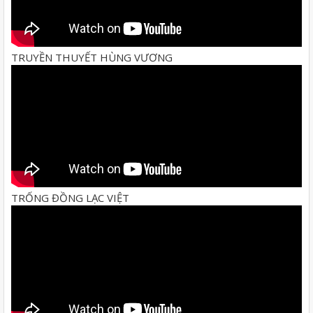
TRUYỀN THUYẾT HÙNG VƯƠNG
TRỐNG ĐỒNG LẠC VIỆT