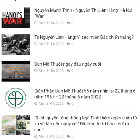
Nguyễn Mạnh Trinh - Nguyễn Thị Liên Hằng: Hà Nội
"War"
March 14, 2026
0
Ts Nguyễn Liên Hằng: Vì sao miền Bắc chiến thắng?
March 14, 2026
0
Ban Mê Thuột ngày đầu ngày cuối
March 10, 2026
0
Giáo Phận Ban Mê Thuột 55 năm nhìn lại 22 tháng 6
năm 1967 – 22 tháng 6 năm 2022
March 07, 2026
0
Chính quyền tổng thống Ngô Đình Diệm ngăn chận từ
xa và tận gốc nguy cơ “ Đặc khu tự trị Chợ Lớn” ra
sao?
March 01, 2026
0