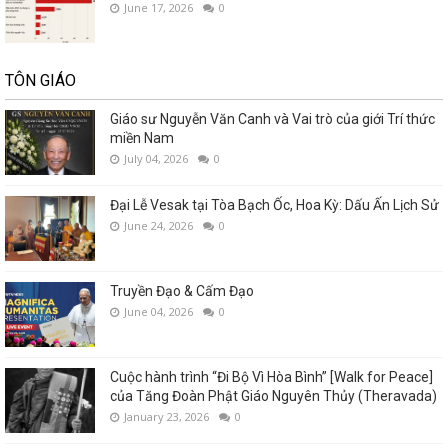
June 17, 2026
0
TÔN GIÁO
Giáo sư Nguyễn Văn Canh và Vai trò của giới Trí thức
miền Nam
July 04, 2026
0
Đại Lễ Vesak tại Tòa Bạch Ốc, Hoa Kỳ: Dấu Ấn Lịch Sử
June 24, 2026
0
Truyền Đạo & Cấm Đạo
June 04, 2026
0
Cuộc hành trình “Đi Bộ Vì Hòa Bình” [Walk for Peace]
của Tăng Đoàn Phật Giáo Nguyên Thủy (Theravada)
January 23, 2026
0