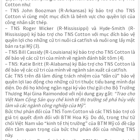
Cotton như:
– TNS John Boozman (R-Arkansas) ký bảo trợ cho TNS
Cotton vì cùng một mục đích là bênh vực cho quyền lợi của
công nhân sắt thép.
– TNS Roger Wicker (R-Mississippi) và Hyde-Smith (R-
Mississippi) ký bảo trợ cho TNS Cotton với mục đích bảo vệ
quyền lợi cho những cử tri nuôi cá catfish và nuôi ong lấy mật
bán ra tại Mỹ (3).
– TNS Bill Cassidy (R-Louisiana) ký bảo trợ cho TNS Cotton là
để bảo vệ các cử tri của mình về ngành đánh bắt tôm (4).
– TNS: Katie Britt (R-Alabama) ký Bảo trợ cho TNS Cotton là
để bảo vệ các cử tri của mình về ngành sản xuất cá catfish.
Các TNS trên đã làm đúng trách nhiệm của “dân cử” bảo vệ
quyền lợi lao động cho những cử tri thuộc tiểu bang mình đại
diện. Do đó họ không ngần ngại ký vào thư gửi cho Bộ Trưởng
Thương Mại Gina Raimondod với nội dung gay gắt:
“Trao cho
Việt Nam Cộng Sản quy chế kinh tế thị trường sẽ phá hủy việc
làm và các ngành công nghiệp của Mỹ”
.
Bức thư phản đối của TNS Tom Cotton và các TNS bảo trợ có
giá trị quyết định đối với BTM Hoa Kỳ. Do đó, trong thư từ
chối Việt Nam vào “kinh tế thị trường” của BTM Mỹ có đề cập
đến tầm quan trọng của bức thư phản đối của những TNS
này.