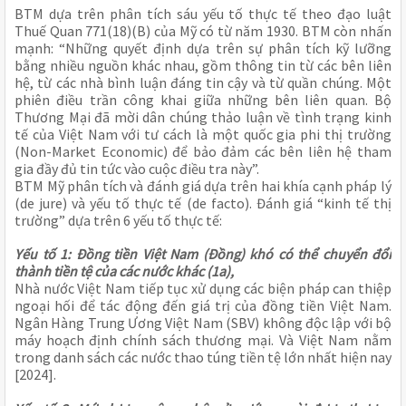
BTM dựa trên phân tích sáu yếu tố thực tế theo đạo luật
Thuế Quan 771(18)(B) của Mỹ có từ năm 1930. BTM còn nhấn
mạnh: “Những quyết định dựa trên sự phân tích kỹ lưỡng
bằng nhiều nguồn khác nhau, gồm thông tin từ các bên liên
hệ, từ các nhà bình luận đáng tin cậy và từ quần chúng. Một
phiên điều trần công khai giữa những bên liên quan. Bộ
Thương Mại đã mời dân chúng thảo luận về tình trạng kinh
tế của Việt Nam với tư cách là một quốc gia phi thị trường
(Non-Market Economic) để bảo đảm các bên liên hệ tham
gia đầy đủ tin tức vào cuộc điều tra này”.
BTM Mỹ phân tích và đánh giá dựa trên hai khía cạnh pháp lý
(de jure) và yếu tố thực tế (de facto). Đánh giá “kinh tế thị
trường” dựa trên 6 yếu tố thực tế:
Yếu tố 1: Đồng tiền Việt Nam (Đồng) khó có thể chuyển đổi
thành tiền tệ của các nước khác (1a),
Nhà nước Việt Nam tiếp tục xử dụng các biện pháp can thiệp
ngoại hối để tác động đến giá trị của đồng tiền Việt Nam.
Ngân Hàng Trung Ương Việt Nam (SBV) không độc lập với bộ
máy hoạch định chính sách thương mại. Và Việt Nam nằm
trong danh sách các nước thao túng tiền tệ lớn nhất hiện nay
[2024].