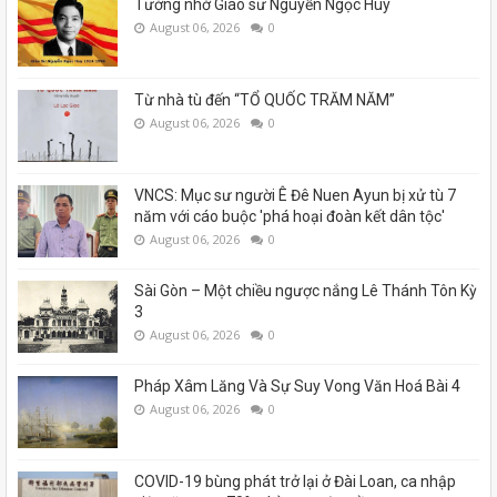
Tưởng nhớ Giáo sư Nguyễn Ngọc Huy
August 06, 2026
0
Từ nhà tù đến “TỔ QUỐC TRĂM NĂM”
August 06, 2026
0
VNCS: Mục sư người Ê Đê Nuen Ayun bị xử tù 7
năm với cáo buộc 'phá hoại đoàn kết dân tộc'
August 06, 2026
0
Sài Gòn – Một chiều ngược nắng Lê Thánh Tôn Kỳ
3
August 06, 2026
0
Pháp Xâm Lăng Và Sự Suy Vong Văn Hoá Bài 4
August 06, 2026
0
COVID-19 bùng phát trở lại ở Đài Loan, ca nhập