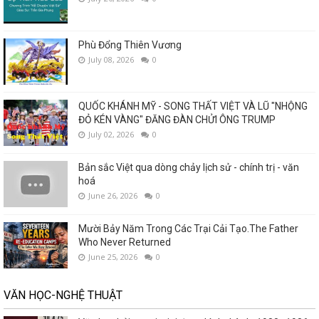
Phù Đổng Thiên Vương
July 08, 2026
0
QUỐC KHÁNH MỸ - SONG THẤT VIỆT VÀ LŨ "NHỘNG
ĐỎ KÉN VÀNG" ĐĂNG ĐÀN CHỬI ÔNG TRUMP
July 02, 2026
0
Bản sắc Việt qua dòng chảy lịch sử - chính trị - văn
hoá
June 26, 2026
0
Mười Bảy Năm Trong Các Trại Cải Tạo.The Father
Who Never Returned
June 25, 2026
0
VĂN HỌC-NGHỆ THUẬT