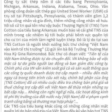
Công ty sắt thép nằm ở các tiểu bang Pennsylvania,
Michigan, Arkansas, Indiana, Alabama, Texas, Ohio. Văn
phòng công đoàn sắt thép gọi United Steel Worker (USW) có
trụ sở tại Pittsburgh, Pensylvania, có thành viên gồm 1,2
triệu công nhân và gia đình, thêm những công nhân về hưu.
Với số cử tri quá lớn như vậy buộc Thượng Nghị Sĩ (TNS) Tom
Cotton của tiểu bang Arkansas muốn bảo vệ cái ghế TNS của
mình trong các nhiệm kỳ tới buộc phải bênh vực quyền lợi
cho cư tri của mình làm nghề luyện thép. Đó là lý do tại sao
TNS Cotton là người khởi xướng bức thư chống “Việt Nam
vào kinh tế thị trường” (2) gửi lên bà Bộ Trưởng Thương Mại
Hoa Kỳ Gina Raimondod. Bức thư có đoạn viết:
“Tiền tệ của
Việt Nam không được tự do chuyển đổi. VN không bảo vệ việc
mặc cả tự do giữa người lao động và ban giám đốc công ty.
Chính phủ của VN vẫn kiểm soát giá cả và sản xuất thông qua
các công ty quốc doanh được trợ cấp mạnh – nhiều đến mức
ngay cả trong tiến trình cứu xét này, chính bộ phận của ông
[TNS Cotton] đã có nhiều cuộc điều tra chống bán phá giá và
thuế chống trợ cấp đối với Việt Nam để thừa nhận những sự
bất cập này… Không còn nghi ngờ gì nữa, các hoạt động kinh
tế phi thị trường của đất nước này [Việt Nam] đã vi phạm cạnh
tranh công bằng và thương mại hợp pháp”…
Các TNS của tiểu bang khác cũng có những công nhân mất
quyền lợi do bán phá gia của Việt Nam đều ký vào bảo trợ TNS