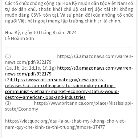
Các tổ chức chống cộng tại Hoa Kỳ muốn dân tộc Việt Nam có
tự do dân chủ, thoát khỏi chế độ cai trị độc tài thì không
muốn đảng CSVN tồn tại. Và sự phản đối của những tổ chức
người Việt hải ngoại mang lập trường chính trị là chính.
Hoa Kỳ, ngày 10 tháng 8 năm 2024
Lê Hoành Sơn
(1) https://s3.amazonaws.com/warren-
news.com/pdf/932179
(1a, 1b, 1c, 1d,1e, 1f, 1g)
https://s3.amazonaws.com/warren-
news.com/pdf/932179
(2)
https://www.cotton.senate.gov/news/press-
releases/cotton-colleagues-to-raimondo-granting-
communist-vietnam-market-economy-status-would-
destroy-american-jobs-and-industries
(3) https://www.britannica.com/place/Mississippi-
state/Economy
https://vietquoc.org/dau-la-su-that-my-khong-cho-viet-
nam-quy-che-kinh-te-thi-truong/#more-37477