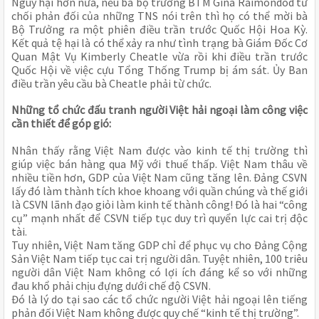
Nguy hại hơn nữa, nếu bà bộ trưởng BTM Gina Raimondod từ
chối phản đối của những TNS nói trên thì họ có thể mời bà
Bộ Trưởng ra một phiên điều trần trước Quốc Hội Hoa Kỳ.
Kết quả tệ hại là có thể xảy ra như tình trạng bà Giám Đốc Cơ
Quan Mật Vụ Kimberly Cheatle vừa rồi khi điều trần trước
Quốc Hội về việc cựu Tổng Thống Trump bị ám sát. Ủy Ban
điều trần yêu cầu bà Cheatle phải từ chức.
Những tổ chức đấu tranh người Việt hải ngoại làm công việc
cần thiết để góp gió:
Nhân thấy rằng Việt Nam được vào kinh tế thị trường thì
giúp việc bán hàng qua Mỹ với thuế thấp. Việt Nam thâu về
nhiều tiền hơn, GDP của Việt Nam cũng tăng lên. Đảng CSVN
lấy đó làm thành tích khoe khoang với quần chúng và thế giới
là CSVN lãnh đạo giỏi làm kinh tế thành công! Đó là hai “công
cụ” mạnh nhất để CSVN tiếp tục duy trì quyển lực cai trị độc
tài.
Tuy nhiên, Việt Nam tăng GDP chỉ để phục vụ cho Đảng Cộng
Sản Việt Nam tiếp tục cai trị người dân. Tuyệt nhiên, 100 triêu
người dân Việt Nam không có lợi ích đáng kể so với những
đau khổ phải chịu đựng dưới chế độ CSVN.
Đó là lý do tại sao các tổ chức người Việt hải ngoại lên tiếng
phản đối Việt Nam không được quy chế “kinh tế thị trường”.