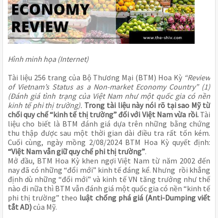
Hình minh họa (Internet)
Tài liệu 256 trang của Bộ Thương Mại (BTM) Hoa Kỳ
“Review
of Vietnam’s Status as a Non-market Economy Country” (1)
(Đánh giá tình trạng của Việt Nam như một quốc gia có nền
kinh tế phi thị trường).
Trong tài liệu này nói rõ tại sao Mỹ từ
chối quy chế “kinh tế thị trường” đối với Việt Nam vừa rồi.
Tài
liệu cho biết là BTM đánh giá dựa trên những bằng chứng
thu thập được sau một thời gian dài điều tra rất tốn kém.
Cuối cùng, ngày mồng 2/08/2024 BTM Hoa Kỳ quyết định:
“Việt Nam vẫn giữ quy chế phi thị trường”
.
Mở đầu, BTM Hoa Kỳ khen ngợi Việt Nam từ năm 2002 đến
nay đã có những “đổi mới” kinh tế đáng kể. Nhưng rồi khẳng
định dù những “đổi mới” và kinh tế VN tăng trưởng như thế
nào đi nữa thì BTM vẫn đánh giá một quốc gia có nền “kinh tế
phi thị trường” theo
luật chống phá giá (Anti-Dumping viết
tắt AD)
của Mỹ.