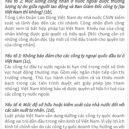
Yếu tố 2: Mức lương công nhân ở nước ngoài được thương
lượng tự do giữa người lao động và Ban Giám Đốc công ty [tại
Việt Nam thì không] (1b),
Tổng Liên Đoàn Lao Động Việt Nam do nhà nước CSVN kiểm
soát và lãnh đạo đến các chi nhánh. Công nhân đình công
được xem là bất hợp pháp tại Việt Nam. Khiếu nại của công
nhân không được giải quyết có hiệu quả. [Nói chung cần có
những công đoàn độc lập mới có thể đấu tranh cho quyền lợi
của công nhân].
Yếu tố 3: Không bảo đảm cho các công ty ngoại quốc đầu tư ở
Việt Nam (1c),
Các công tư đầu tư nước ngoài bị hạn chế trong một số lĩnh
vực hoạt động thương mại. Gồm việc ngăn chặn tiếp cận thị
trường chung. Thủ tục hành chính rườm rà và thiếu minh
bạch trong các tiến trình duyệt xét giấy phép [do tham
nhũng]. Việt Nam không bảo vệ được quyền sở hữu trí tuệ của
các công ty nước ngoài.
Yếu tố 4: Mức độ sở hữu hoặc kiểm soát của nhà nước đối với
các sản xuất tư nhân. (1d),
Luật pháp Việt Nam vẫn dung dưỡng các công ty quốc doanh
đóng vai trò dẫn đầu trong nền kinh tế Việt Nam. Vì vậy lợi ích
kinh tế chính vẫn do các công ty quốc doanh thụ hưởng so với