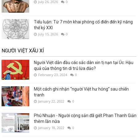
July 26, 2026
0
Tiểu luận: Từ 7 môn khai phóng cổ điển đến kỹ năng
thế kỷ XXI
July 15, 2026
0
NGƯỜI VIỆT XẤU XÍ
Người Việt dẫn đầu các sắc dân xin tị nạn tại Úc: Hậu
quả của thông tin di trú lừa đảo?
February 23, 2024
0
Một cách ghi nhận “người Việt hư hỏng” sau chiến
tranh
January 22, 2022
0
Phú Nhuận - Người cộng sản đã giết Phan Thanh Giản
thêm lần nữa
January 18, 2022
0