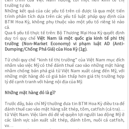
trường tự do.
Những kết quả của các yếu tố trên có được là qua một tiến
trình phân tích dựa trên các yếu tố luật pháp quy định của
BTM Hoa Kỳ, không phụ thuộc vào một yếu tố riêng lẻ nào
cả.
Qua 6 yếu tố thực tế trên: Bộ Thương Mại Hoa Kỳ quyết định
duy trì quy chế
Việt Nam là một quốc gia kinh tế phi thị
trường
(Non-Market Economy) vi phạm luật AD (Anti-
Dumping/Chống Phá Giá) của Hoa Kỳ (1g).
Từ chối quy chế “kinh tế thị trường” của Việt Nam mục đích
nhắm vào việc Mỹ có thể đánh thuế cao vào những mặt hàng
nhằm chống bán phá giá từ Việt Nam xuất cảng đến Mỹ, với
những mặt hàng đó có giá bán thấp hơn giá thị trường hợp
lý để cạnh tranh với hàng nội địa của Mỹ.
Những mặt hàng đó là gì?
Trước đây, báo chí Mỹ thường đưa tin BTM Hoa Kỳ điều tra để
đánh thuế cao vào mặt hàng sắt thép, tôm, catfish (cá tra)…
từ Việt Nam. Việc làm đó để vệ quyền lợi người lao động Mỹ ở
các lãnh vực sản xuất sắt thép, đánh tôm, nuôi cá catfish,
v.v…