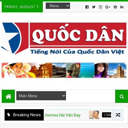
FRIDAY, AUGUST 7.
Breaking News
Hạm Mỹ và Vinhomes Hải Vân Bay
CSVN
Án văn – Kỳ 9. Hế