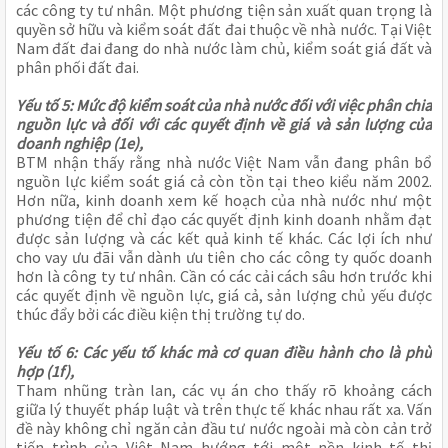
các công ty tư nhân. Một phương tiện sản xuất quan trọng là
quyền sở hữu và kiểm soát đất đai thuộc về nhà nước. Tại Việt
Nam đất đai đang do nhà nước làm chủ, kiểm soát giá đất và
phân phối đất đai.
Yếu tố 5: Mức độ kiểm soát của nhà nước đối với việc phân chia
nguồn lực và đối với các quyết định về giá và sản lượng của
doanh nghiệp (1e),
BTM nhận thấy rằng nhà nước Việt Nam vẫn đang phân bổ
nguồn lực kiểm soát giá cả còn tồn tại theo kiểu năm 2002.
Hơn nữa, kinh doanh xem kế hoạch của nhà nước như một
phương tiện để chỉ đạo các quyết định kinh doanh nhằm đạt
được sản lượng và các kết quả kinh tế khác. Các lợi ích như
cho vay ưu đãi vẫn dành ưu tiên cho các công ty quốc doanh
hơn là công ty tư nhân. Cần có các cải cách sâu hơn trước khi
các quyết định về nguồn lực, giá cả, sản lượng chủ yếu được
thúc đẩy bởi các điều kiện thị trường tự do.
Yếu tố 6: Các yếu tố khác mà cơ quan điều hành cho là phù
hợp (1f),
Tham nhũng tràn lan, các vụ án cho thấy rõ khoảng cách
giữa lý thuyết pháp luật và trên thực tế khác nhau rất xa. Vấn
đề này không chỉ ngăn cản đầu tư nước ngoài mà còn cản trở
tiến trình của Việt Nam hướng tới một nền kinh tế thị