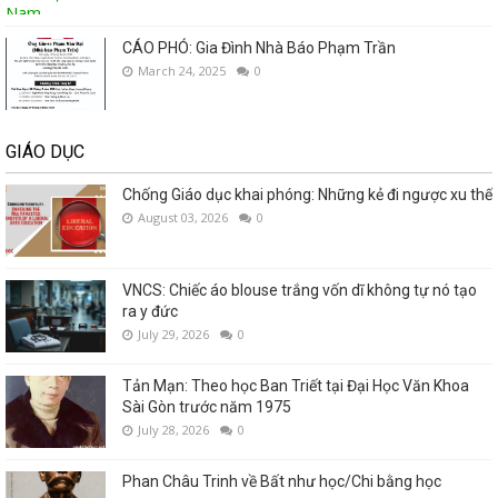
CÁO PHÓ: Gia Đình Nhà Báo Phạm Trần
March 24, 2025
0
GIÁO DỤC
Chống Giáo dục khai phóng: Những kẻ đi ngược xu thế
August 03, 2026
0
VNCS: Chiếc áo blouse trắng vốn dĩ không tự nó tạo
ra y đức
July 29, 2026
0
Tản Mạn: Theo học Ban Triết tại Đại Học Văn Khoa
Sài Gòn trước năm 1975
July 28, 2026
0
Phan Châu Trinh về Bất như học/Chi bằng học