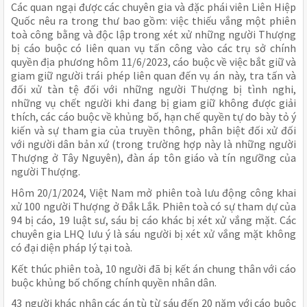
Các quan ngại được các chuyên gia và đặc phái viên Liên Hiệp
Quốc nêu ra trong thư bao gồm: việc thiếu vắng một phiên
toà công bằng và độc lập trong xét xử những người Thượng
bị cáo buộc có liên quan vụ tấn công vào các trụ sở chính
quyền địa phương hôm 11/6/2023, cáo buộc về việc bắt giữ và
giam giữ người trái phép liên quan đến vụ án này, tra tấn và
đối xử tàn tệ đối với những người Thượng bị tình nghi,
những vụ chết người khi đang bị giam giữ không được giải
thích, các cáo buộc về khủng bố, hạn chế quyền tự do bày tỏ ý
kiến và sự tham gia của truyền thông, phân biệt đối xử đối
với người dân bản xứ (trong trường hợp này là những người
Thượng ở Tây Nguyên), đàn áp tôn giáo và tín ngưỡng của
người Thượng.
Hôm 20/1/2024, Việt Nam mở phiên toà lưu động công khai
xử 100 người Thượng ở Đắk Lắk. Phiên toà có sự tham dự của
94 bị cáo, 19 luật sư, sáu bị cáo khác bị xét xử vắng mặt. Các
chuyên gia LHQ lưu ý là sáu người bị xét xử vắng mặt không
có đại diện pháp lý tại toà.
Kết thúc phiên toà, 10 người đã bị kết án chung thân với cáo
buộc khủng bố chống chính quyền nhân dân.
43 người khác nhận các án tù từ sáu đến 20 năm với cáo buộc