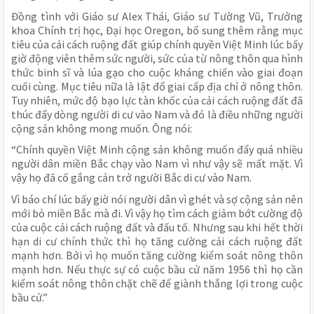
Đồng tình với Giáo sư Alex Thái, Giáo sư Tường Vũ, Trưởng
khoa Chính trị học, Đại học Oregon, bổ sung thêm rằng mục
tiêu của cải cách ruộng đất giúp chính quyền Việt Minh lúc bấy
giờ động viên thêm sức người, sức của từ nông thôn qua hình
thức binh sĩ và lúa gạo cho cuộc kháng chiến vào giai đoạn
cuối cùng. Mục tiêu nữa là lật đổ giai cấp địa chỉ ở nông thôn.
Tuy nhiên, mức độ bạo lực tàn khốc của cải cách ruộng đất đã
thúc đẩy dòng người di cư vào Nam và đó là điều những người
cộng sản không mong muốn. Ông nói:
“Chính quyền Việt Minh cộng sản không muốn đẩy quá nhiều
người dân miền Bắc chạy vào Nam vì như vậy sẽ mất mặt. Vì
vậy họ đã cố gắng cản trở người Bắc di cư vào Nam.
Vì báo chí lúc bấy giờ nói người dân vì ghét và sợ cộng sản nên
mới bỏ miền Bắc mà đi. Vì vậy họ tìm cách giảm bớt cường độ
của cuộc cải cách ruộng đất và đấu tố. Nhưng sau khi hết thời
hạn di cư chính thức thì họ tăng cường cải cách ruộng đất
mạnh hơn. Bởi vì họ muốn tăng cường kiểm soát nông thôn
mạnh hơn. Nếu thực sự có cuộc bầu cử năm 1956 thì họ cần
kiểm soát nông thôn chặt chẽ để giành thắng lợi trong cuộc
bầu cử.”