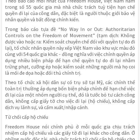
Theo báo cáo mới nhất của Freedom House, Việt Nam nằm
trong số 55 quốc gia mà nhà chức trách tuỳ tiện hạn chế
quyền đi lại của công dân, đặc biệt là người thuộc giới bảo vệ
nhân quyền và bất đồng chính kiến.
Trong báo cáo tựa đề “No Way In or Out: Authoritarian
Controls on the Freedom of Movement” (tạm dịch: Không
được vào hoặc ra: Kiểm soát chuyên chế đối với quyền tự do đi
lại), tổ chức nhân quyền này xếp Việt Nam vào khu vực màu đỏ
cùng với 54 quốc gia khác - đồng nghĩa với việc chính quyền áp
dụng nhiều biện pháp để hạn chế quyền tự do đi lại nhằm
trừng phạt, cưỡng ép hoặc kiểm soát những người mà họ coi
là mối đe dọa hoặc đối thủ chính trị.
Theo tổ chức xã hội dân sự có trụ sở tại Mỹ, các chính thể
toàn trị thường áp dụng bốn biện pháp chính để hạn chế việc
đi lại của một nhóm người cụ thể, đó là tước bỏ tư cách công
dân, không cấp giấy tờ cho việc đi lại (hộ chiếu), không cấp
dịch vụ lãnh sự, và cấm xuất/nhập cảnh.
Từ chối cấp hộ chiếu
Freedom House nói chính phủ ở mỗi quốc gia chịu trách
nhiệm cấp hộ chiếu và các giấy tờ đi lại khác cho công dân. Ở
những nước độc tài, nhà chức trách từ chối cấp hộ chiếu cho