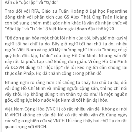
Vấn đề “độc lập” và “tự do”
Trao đổi với RFA, Giáo sư Tuấn Hoàng ở Đại học Peperdine
đồng tình với phân tích của GS Alex Thái. Ông Tuấn Hoàng
còn bổ sung thêm một góc nhìn khác là vấn đề nhận thức về
"độc lập" và "tự do" ở Việt Nam giai đoạn đầu thế kỷ 20.
“Để đơn giản hóa một chút lối nhìn của tôi, bây giờ mời quý vị
nghĩ tới hai chữ tự do. Bây giờ nghĩ tới hai chữ tự do, nhiều
người Việt Nam và người Mỹ thường nghĩ tới câu "không có gì
quý hơn độc lập, tự do" của ông Hồ Chí Minh. Nhưng vấn đề
này rất là phức tạp chứ không đơn giản. Vì ông Hồ Chí Minh
và ĐCSVN dùng từ "độc lập" để lôi kéo người dân chống lại
thực dân Pháp. Họ đã thành công trong phần đó.
Nhưng nghĩ rõ ràng hơn thì chúng ta thấy hai chữ tự do, đối
với ông Hồ Chí Minh và những người cộng sản, thì họ chỉ nói
vậy thôi. Họ không dùng tinh thần tự do như là một nguồn
gốc, động lực kéo nước Việt Nam đi tới hiện đại hóa.
Việt Nam Cộng Hòa (VNCH) có rất nhiều vấn đề. Không ai nói
là VNCH không có vấn đề. Nó có rất nhiều vấn đề. Càng ngày
các sử gia nghiên cứu về VNCH thì càng thấy hai chữ Tự do rất
quan trọng với VNCH.