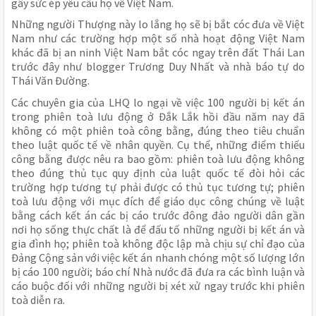
gây sức ép yêu cầu họ về Việt Nam.
Những người Thượng này lo lắng họ sẽ bị bắt cóc đưa về Việt
Nam như các trường hợp một số nhà hoạt động Việt Nam
khác đã bị an ninh Việt Nam bắt cóc ngay trên đất Thái Lan
trước đây như blogger Trương Duy Nhất và nhà báo tự do
Thái Văn Đường.
Các chuyên gia của LHQ lo ngại về việc 100 người bị kết án
trong phiên toà lưu động ở Đắk Lắk hồi đầu năm nay đã
không có một phiên toà công bằng, đúng theo tiêu chuẩn
theo luật quốc tế về nhân quyền. Cụ thể, những điểm thiếu
công bằng được nêu ra bao gồm: phiên toà lưu động không
theo đúng thủ tục quy định của luật quốc tế đòi hỏi các
trường hợp tương tự phải được có thủ tục tương tự; phiên
toà lưu động với mục đích để giáo dục công chúng về luật
bằng cách kết án các bị cáo trước đông đảo người dân gần
nơi họ sống thực chất là để đấu tố những người bị kết án và
gia đình họ; phiên toà không độc lập mà chịu sự chỉ đạo của
Đảng Cộng sản với việc kết án nhanh chóng một số lượng lớn
bị cáo 100 người; báo chí Nhà nước đã đưa ra các bình luận và
cáo buộc đối với những người bị xét xử ngay trước khi phiên
toà diễn ra.