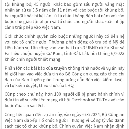
tội khủng bố; 45 người khác bao gồm sáu người vắng mặt
nhận án tù từ 3,5 năm đến 11 năm với cáo buộc tội khủng bố,
hai người khác bị kết án tù từ chín tháng đến hai năm với cáo
buộc che giấu tội phạm và tổ chức cho người khác xuất nhập
cảnh trái phép vào Việt Nam.
Giới chức chính quyền cáo buộc những người này có liên hệ
với các tổ chức người Thượng phản động có trụ sở ở Mỹ để
tiến hành vụ tấn công vào vào hai trụ sở UBND xã Ea Ktur và
Ea Tiêu thuộc huyện Cư Kuin, tỉnh Đắk Lắk hồi tháng 6/2023
khiến chín người thiệt mạng.
Phần lớn các bài báo của truyền thông Nhà nước về vụ án này
bị giới hạn vào việc đưa tin do Bộ Công an cung cấp theo chỉ
đạo của Ban Tuyên giáo Trung ương dẫn đến việc kiểm duyệt
và tự kiểm duyệt, theo thư của LHQ.
Cũng theo thư này, hơn 100 người đã bị phạt hành chính vì
đưa tin về vụ việc lên mạng xã hội Facebook và TikTok với cáo
buộc đưa tin sai lệch.
Cũng liên quan đến vụ án này, vào ngày 6/3/2024, Bộ Công an
Việt Nam đã xếp Tổ chức Người Thượng vì Công lý vào danh
sách các tổ chức khủng bố. Chính quyền Việt Nam nhận định