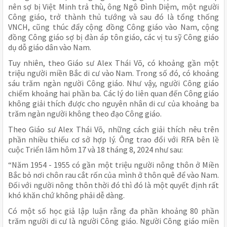
nên sợ bị Việt Minh trả thù, ông Ngô Đình Diệm, một người
Công giáo, trở thành thủ tướng và sau đó là tổng thống
VNCH, cũng thúc đẩy cộng đồng Công giáo vào Nam, cộng
đồng Công giáo sợ bị đàn áp tôn giáo, các vị tu sỹ Công giáo
dụ dỗ giáo dân vào Nam.
Tuy nhiên, theo Giáo sư Alex Thái Võ, có khoảng gần một
triệu người miền Bắc di cư vào Nam. Trong số đó, có khoảng
sáu trăm ngàn người Công giáo. Như vậy, người Công giáo
chiếm khoảng hai phần ba. Các lý do liên quan đến Công giáo
không giải thích được cho nguyên nhân di cư của khoảng ba
trăm ngàn người không theo đạo Công giáo.
Theo Giáo sư Alex Thái Võ, những cách giải thích nêu trên
phần nhiều thiếu cơ sở hợp lý. Ông trao đổi với RFA bên lề
cuộc Triển lãm hôm 17 và 18 tháng 8, 2024 như sau:
“Năm 1954 - 1955 có gần một triệu người nông thôn ở Miền
Bắc bỏ nơi chôn rau cắt rốn của mình ở thôn quê để vào Nam.
Đối với người nông thôn thời đó thì đó là một quyết định rất
khó khăn chứ không phải dễ dàng.
Có một số học giả lập luận rằng đa phần khoảng 80 phần
trăm người di cư là người Công giáo. Người Công giáo miền