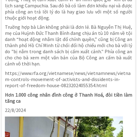
lịch sang Campuchia. Sau đó bà có làm đơn khiếu nại và được
phía công an trả lời lý do là hay giao lưu với một số người
thuộc giới hoạt động.
Truờng hợp bà Lân không phải là đơn lẻ. Bà Nguyễn Thị Huệ,
mẹ của Huỳnh Đức Thanh Bình đang chịu án tù 10 năm về tội
danh “hoạt động nhằm lật đổ chính quyền,” cũng bị Công an
thành phố Hồ Chí Minh từ chối đổi hộ chiếu mới cho bà với lý
do "bị nằm trong danh sách bị cấm xuất cảnh." Phía công an
cho cho bà xem một văn bản của Bộ Công an cấm bà xuất
cảnh vô thời hạn.
https://www.rfa.org/vietnamese/news/vietnamnews/vietna
m-controls-movement-of-activists-and-dissidents-in-
report-of-freedom-house-08232024055354.html
Hơn 1.000 công nhân đình công ở Thanh Hoá, đòi tiền làm
tăng ca
22/8/2024