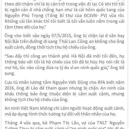
theo dõi thậm chí là bị cản trở trong việc đi lại. Có khi thì tôi
bị ngăn cản ở nhà chẳng hạn như là cái hôm quốc tang của
Nguyễn Phú Trọng (Tổng Bí thư của ĐCSVN- PV) vừa rồi.
Những cái lần khác thì tôi biết là tôi vẫn luôn nằm trong cái
tầm theo dõi của họ.”
Ông cho biết vào ngày 07/5/2015, ông bị chặn lại ở sân bay
Nội Bài trên đường đi sang Thái Lan. Công an không cho ông
xuất cảnh, đồng thời tịch thu hộ chiếu của ông.
“Sau đấy thì công an thành phố Hà Nội đã mời tôi đến, họ
thông báo với tôi là hộ chiếu của tôi đã bị hủy. Họ nói rất là
mơ hồ, lúc nào cũng đưa ra lý do vì an ninh quốc gia,” ông bổ
sung.
Cựu tù nhân lương tâm Nguyễn Viết Dũng cho RFA biết năm
2016, ông đi Lào để tham quan nhưng bị chặn. An ninh cửa
khẩu thông báo ông thuộc diện bị cấm xuất cảnh, nhưng
không tịch thu hộ chiếu của ông.
An ninh Việt Nam không chỉ cấm người hoạt động xuất cảnh,
mà áp dụng hình thức tương tự đối với thân nhân của họ.
Tháng 4 vừa qua, bà Phạm Thị Lân, vợ của TNLT Nguyễn
Tường Thuỵ bị cấm xuất cảnh vì “an ninh quốc gia” khi đi du