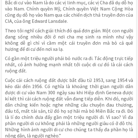
Bắc di cư vào Nam là do các vị linh mục, các vị Cha đã dụ dỗ họ
vào Nam. Chính quyền Mỹ, Chính quyền Việt Nam Cộng Hòa
cũng dụ dỗ họ vào Nam qua các chiến dịch thả truyền đơn của
CIA, của ông Edward Lansdale.
Theo tôi nghĩ cách giải thích đó quá đơn giản. Một con người
đang sống nhiều đời ở nơi cha mẹ sinh ra mình như vậy
không dễ gì chỉ vì cầm một cái truyền đơn mà bỏ cả quê
hương để di cư đến nơi xa lạ.
Có gần một triệu người phải bỏ nước ra đi. Tác động trực tiếp
nhất, có ảnh hưởng mạnh nhất tới cuộc di cư đó là cải cách
ruộng đất.
Cuộc cải cách ruộng đất được bắt đầu từ 1953, sang 1954 và
kéo dài đến 1956. Có nghĩa là khoảng thời gian người dân
được di cư vào Nam 300 ngày sau khi Hiệp định Geneva được
kí kết thì cải cách ruộng đất vẫn đang tiếp diễn. Khi đó, người
dân chứng kiến hoặc nghe những câu chuyện đau thương,
đấu tố, mất tài sản, từ đó họ sợ hãi mà bỏ Miền Bắc ra đi. Đó
là lí do chính đưa đẩy gần một triệu người đi. Vì sao? Vì đa
phần người di cư không phải là những người giàu có ở đô thị.
Những hình ảnh người di cư cho chúng ta thấy đa phần họ là
nông dân, là người nghèo.”