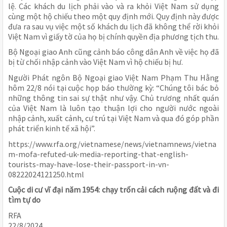
lệ. Các khách du lịch phải vào và ra khỏi Việt Nam sử dụng
cùng một hộ chiếu theo một quy định mới. Quy định này được
đưa ra sau vụ việc một số khách du lịch đã không thể rời khỏi
Việt Nam vì giấy tờ của họ bị chính quyền địa phương tịch thu.
Bộ Ngoại giao Anh cũng cảnh báo công dân Anh về việc họ đã
bị từ chối nhập cảnh vào Việt Nam vì hộ chiếu bị hư.
Người Phát ngôn Bộ Ngoại giao Việt Nam Phạm Thu Hằng
hôm 22/8 nói tại cuộc họp báo thường kỳ: “Chúng tôi bác bỏ
những thông tin sai sự thật như vậy. Chủ trương nhất quán
của Việt Nam là luôn tạo thuận lợi cho người nước ngoài
nhập cảnh, xuất cảnh, cư trú tại Việt Nam và qua đó góp phần
phát triển kinh tế xã hội”.
https://www.rfa.org/vietnamese/news/vietnamnews/vietna
m-mofa-refuted-uk-media-reporting-that-english-
tourists-may-have-lose-their-passport-in-vn-
08222024121250.html
Cuộc di cư vĩ đại năm 1954: chạy trốn cải cách ruộng đất và đi
tìm tự do
RFA
22/8/2024