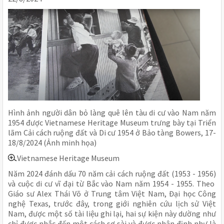
Hình ảnh người dân bỏ làng quê lên tàu di cư vào Nam năm
1954 được Vietnamese Heritage Museum trưng bày tại Triển
lãm Cải cách ruộng đất và Di cư 1954 ở Bảo tàng Bowers, 17-
18/8/2024 (Ảnh minh họa)
Vietnamese Heritage Museum
Năm 2024 đánh dấu 70 năm cải cách ruộng đất (1953 - 1956)
và cuộc di cư vĩ đại từ Bắc vào Nam năm 1954 - 1955. Theo
Giáo sư Alex Thái Võ ở Trung tâm Việt Nam, Đại học Công
nghệ Texas, trước đây, trong giới nghiên cứu lịch sử Việt
Nam, được một số tài liệu ghi lại, hai sự kiện này dường như
chỉ được nhắc đến một cách sơ sài và được nhận định như là