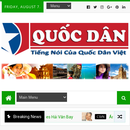
FRIDAY, AUGUST 7.
Breaking News
ỹ và Vinhomes Hải Vân Bay
CSVN
Án văn – Kỳ 9. Hết