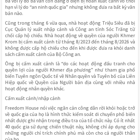
bà với lý do bà vẫn còn đang ở diện bị hoãn xuất cảnh vô thời
hạn vì lý do “an ninh quốc gia” nhưng không đưa ra bất kỳ văn
bản nào.
Cũng trong tháng 6 vừa qua, nhà hoạt động Triệu Siêu đã bị
Cục Quản lý xuất nhập cảnh và Công an tỉnh Sóc Trăng từ
chối cấp hộ chiếu. Nhà hoạt động về quyền của người Khmer
Krom bị cấm xuất cảnh từ tháng 8/2023 đến tháng 8/2026 và
không được cấp hộ chiếu cho đến khi được đưa ra khỏi danh
sách cấm xuất cảnh của Bộ Công an.
Ông bị cấm xuất cảnh là “do các hoạt động đấu tranh cho
quyền lợi của người Khmer địa phương” như tham gia phổ
biến Tuyên ngôn Quốc tế về Nhân quyền và Tuyên bố của Liên
Hiệp quốc về Quyền của Người bản địa cùng với nhiều nhà
hoạt động nhân quyền khác.
Cấm xuất cảnh/nhập cảnh
Freedom House nói việc ngăn cản công dân rời khỏi hoặc trở
về quốc gia của họ là hình thức kiểm soát di chuyển phổ biến
nhất được ghi nhận trong điều tra của tổ chức này. Có ít nhất
40 quốc gia sử dụng chiến thuật này, không chỉ áp dụng cho
những người chỉ trích chính phủ mà còn cho cả người thân
của họ.