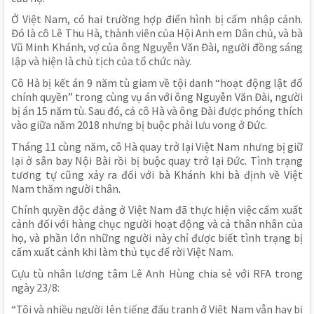
Ở Việt Nam, có hai trường hợp điển hình bị cấm nhập cảnh.
Đó là cô Lê Thu Hà, thành viên của Hội Anh em Dân chủ, và bà
Vũ Minh Khánh, vợ của ông Nguyễn Văn Đài, người đồng sáng
lập và hiện là chủ tịch của tổ chức này.
Cô Hà bị kết án 9 năm tù giam về tội danh “hoạt động lật đổ
chính quyền” trong cùng vụ án với ông Nguyễn Văn Đài, người
bị án 15 năm tù. Sau đó, cả cô Hà và ông Đài được phóng thích
vào giữa năm 2018 nhưng bị buộc phải lưu vong ở Đức.
Tháng 11 cùng năm, cô Hà quay trở lại Việt Nam nhưng bị giữ
lại ở sân bay Nội Bài rồi bị buộc quay trở lại Đức. Tình trạng
tương tự cũng xảy ra đối với bà Khánh khi bà định về Việt
Nam thăm người thân.
Chính quyền độc đảng ở Việt Nam đã thực hiện việc cấm xuất
cảnh đối với hàng chục người hoạt động và cả thân nhân của
họ, và phần lớn những người này chỉ được biết tình trạng bị
cấm xuất cảnh khi làm thủ tục để rời Việt Nam.
Cựu tù nhân lương tâm Lê Anh Hùng chia sẻ với RFA trong
ngày 23/8:
“Tôi và nhiều người lên tiếng đấu tranh ở Việt Nam vẫn hay bị