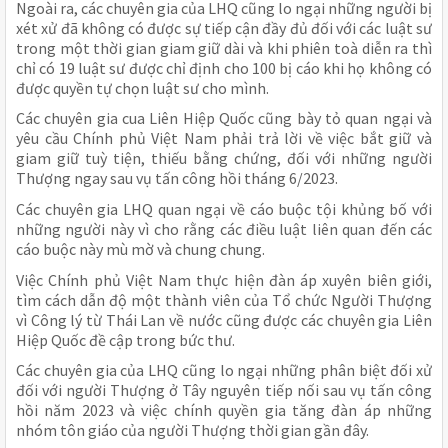
Ngoài ra, các chuyên gia của LHQ cũng lo ngại những người bị
xét xử đã không có được sự tiếp cận đầy đủ đối với các luật sư
trong một thời gian giam giữ dài và khi phiên toà diễn ra thì
chỉ có 19 luật sư được chỉ định cho 100 bị cáo khi họ không có
được quyền tự chọn luật sư cho mình.
Các chuyên gia cua Liên Hiệp Quốc cũng bày tỏ quan ngại và
yêu cầu Chính phủ Việt Nam phải trả lời về việc bắt giữ và
giam giữ tuỳ tiện, thiếu bằng chứng, đối với những người
Thượng ngay sau vụ tấn công hồi tháng 6/2023.
Các chuyên gia LHQ quan ngại về cáo buộc tội khủng bố với
những người này vì cho rằng các điều luật liên quan đến các
cáo buộc này mù mờ và chung chung.
Việc Chính phủ Việt Nam thực hiện đàn áp xuyên biên giới,
tìm cách dẫn độ một thành viên của Tổ chức Người Thượng
vì Công lý từ Thái Lan về nước cũng được các chuyên gia Liên
Hiệp Quốc đề cập trong bức thư.
Các chuyên gia của LHQ cũng lo ngại những phân biệt đối xử
đối với người Thượng ở Tây nguyên tiếp nối sau vụ tấn công
hồi năm 2023 và việc chính quyền gia tăng đàn áp những
nhóm tôn giáo của người Thượng thời gian gần đây.