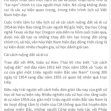
"tai nạn" chính trị của người thực hiện. Nó cũng không được
coi là các sự kiện quan trọng, trong tiến trình lịch sử Việt
Nam hiện đại.
Cuộc triển lãm tư liệu lịch sử về cải cách ruộng đất và di cư
1954 do Viện Bảo tàng Di sản người Mỹ gốc Việt, Đại học Công
nghệ Texas và Đại học Oregon vừa diễn ra hôm cuối tuần qua,
được nói đã tạo ra những thay đổi lớn lao trong đời sống
chính trị, xã hội, văn hóa Việt Nam hiện đại; đồng thời cũng là
sự kiện được nhiều chuyên gia, sử học đánh giá cao.
Cải cách ruộng đất và di cư
Trao đổi với RFA, Giáo sư Alex Thái Võ cho biết "cải cách
ruộng đất" mở đầu năm 1953 kết thúc năm 1956 và "cuộc di
cư của gần một triệu người miền Bắc vào Nam" trong 300
ngày từ 1954 sang đầu năm 1955 có quan hệ nhân quả trực
tiếp.
Điều này trái ngược với cách hiểu đơn giản lâu nay của giới sử
học về hai sự kiện này. Nhiều nghiên cứu sử học cho rằng cuộc
di cư năm 1954 của gần một triệu người miền Bắc vào Nam là
do hoạt động tâm lý chiến của CIA thông qua thả truyền đơn
xuống miền Bắc, những người Công giáo hợp tác với Pháp