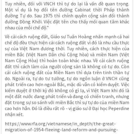
Tuy nhiên, đối với VNCH thì tự do lại là vấn đề quan trọng.
Một ví dụ là họ đổi tên đường Cabinat thời Pháp thành
đường Tự do. Sau 1975 thì chính quyền cộng sản đổi thành
đường Đồng Khởi. Việc đặt tên cho thấy mối quan tâm khác
nhau của mỗi chế độ.”
Về cải cách ruộng đất, Giáo sư Tuấn Hoàng nhấn mạnh cả hai
chế độ đều thực hiện cải cách ruộng đất vì đó là nhu cầu thực
sự của Việt Nam đương thời. Tuy nhiên, cách thực hiện của
miền Bắc (Việt Nam Dân chủ Cộng hòa) và miền Nam (Việt
Nam Cộng Hòa) thì hoàn toàn khác nhau. Về cải cách ruộng
đất thì cách làm của người cộng sản là không có tự do. Còn
cải cách ruộng đất của Miền Nam thì dựa trên tinh thần tự
do. Ngoài ra, tự do tư tưởng, tự do ngôn luận ở VNCH cũng
phát triển cao hơn ngoài Bắc, mặc dù vẫn có kiểm duyệt. Việc
kiểm duyệt ở thời kỳ đó không có gì lạ, vì Việt Nam khi đó là
một đất nước đang phát triển và đang có chiến tranh, nhưng
đặt trong sự so sánh với miền Bắc thì sự tự do của miền Nam
cao hơn hẳn. Đó là điều rất rõ - vị giáo sư ở Đại học Peperdine
nhận xét.
https://www.rfa.org/vietnamese/in_depth/the-great-
migration-of-1954-fleeing-land-reform-and-pursuing-