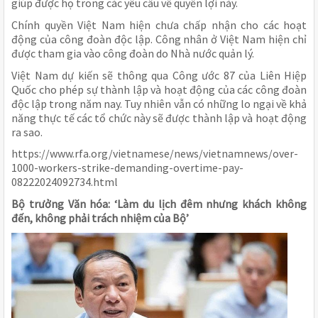
giúp được họ trong các yêu cầu về quyền lợi này.
Chính quyền Việt Nam hiện chưa chấp nhận cho các hoạt
động của công đoàn độc lập. Công nhân ở Việt Nam hiện chỉ
được tham gia vào công đoàn do Nhà nước quản lý.
Việt Nam dự kiến sẽ thông qua Công ước 87 của Liên Hiệp
Quốc cho phép sự thành lập và hoạt động của các công đoàn
độc lập trong năm nay. Tuy nhiên vẫn có những lo ngại về khả
năng thực tế các tổ chức này sẽ được thành lập và hoạt động
ra sao.
https://www.rfa.org/vietnamese/news/vietnamnews/over-
1000-workers-strike-demanding-overtime-pay-
08222024092734.html
Bộ trưởng Văn hóa: ‘Làm du lịch đêm nhưng khách không
đến, không phải trách nhiệm của Bộ’