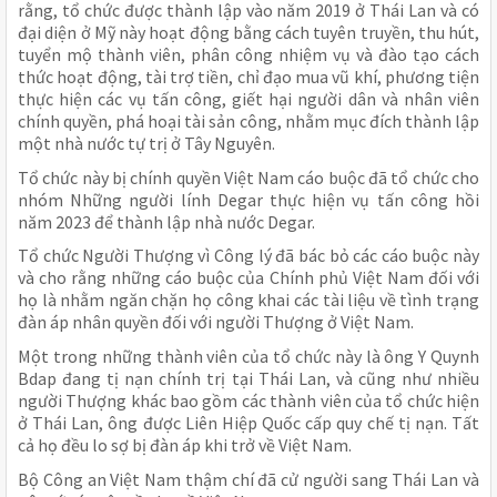
rằng, tổ chức được thành lập vào năm 2019 ở Thái Lan và có
đại diện ở Mỹ này hoạt động bằng cách tuyên truyền, thu hút,
tuyển mộ thành viên, phân công nhiệm vụ và đào tạo cách
thức hoạt động, tài trợ tiền, chỉ đạo mua vũ khí, phương tiện
thực hiện các vụ tấn công, giết hại người dân và nhân viên
chính quyền, phá hoại tài sản công, nhằm mục đích thành lập
một nhà nước tự trị ở Tây Nguyên.
Tổ chức này bị chính quyền Việt Nam cáo buộc đã tổ chức cho
nhóm Những người lính Degar thực hiện vụ tấn công hồi
năm 2023 để thành lập nhà nước Degar.
Tổ chức Người Thượng vì Công lý đã bác bỏ các cáo buộc này
và cho rằng những cáo buộc của Chính phủ Việt Nam đối với
họ là nhằm ngăn chặn họ công khai các tài liệu về tình trạng
đàn áp nhân quyền đối với người Thượng ở Việt Nam.
Một trong những thành viên của tổ chức này là ông Y Quynh
Bdap đang tị nạn chính trị tại Thái Lan, và cũng như nhiều
người Thượng khác bao gồm các thành viên của tổ chức hiện
ở Thái Lan, ông được Liên Hiệp Quốc cấp quy chế tị nạn. Tất
cả họ đều lo sợ bị đàn áp khi trở về Việt Nam.
Bộ Công an Việt Nam thậm chí đã cử người sang Thái Lan và