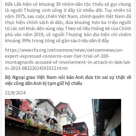
Đắk Lắk hiện có khoảng 30 nhóm dân tộc thiểu số gọi chung
là người Thượng sinh sổng ở đây từ nhiều đời. Tuy nhiên từ
năm 1975, sau cuộc chiến Việt Nam, chính quyền Việt Nam đã
thực hiện chính sách di dân, đưa khoảng hơn ba triệu người
từ các nơi khác đến vùng này. Theo số liệu thống kê của Chính
phủ vào năm 2019, số người Thượng bản địa hiện chỉ chiếm
khoảng 39% trong tổng số gần sáu triệu dân ở đây.
https://www.rfa.org/vietnamese/news/vietnamnews/un-
expert-expressed-concerns-over-fair-trial-of-100-
montagnards-accused-of-involvement-in-attack-in-dak-lak-
in-2023-08222024101012.html
Bộ Ngoại giao Việt Nam nói báo Anh đưa tin sai sự thật về
việc công dân Anh bị tạm giữ hộ chiếu
22/8/2024