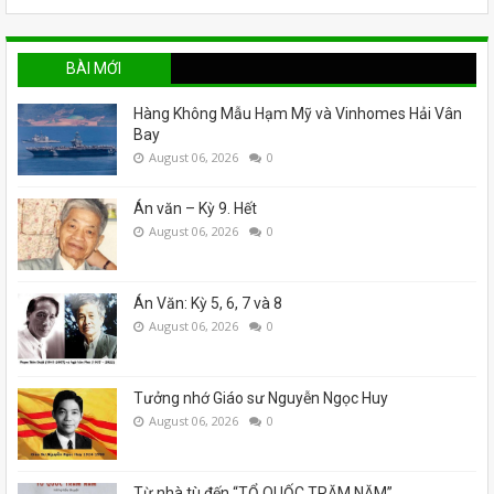
BÀI MỚI
Hàng Không Mẫu Hạm Mỹ và Vinhomes Hải Vân
Bay
August 06, 2026
0
Án văn – Kỳ 9. Hết
August 06, 2026
0
Án Văn: Kỳ 5, 6, 7 và 8
August 06, 2026
0
Tưởng nhớ Giáo sư Nguyễn Ngọc Huy
August 06, 2026
0
Từ nhà tù đến “TỔ QUỐC TRĂM NĂM”