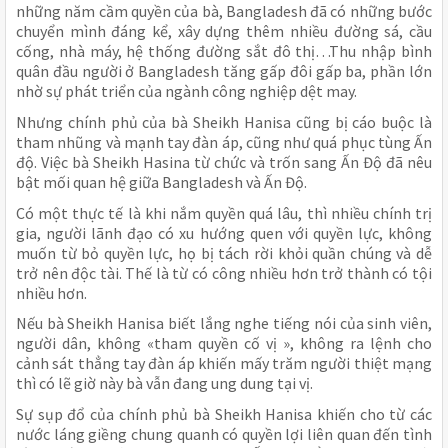
những năm cầm quyền của bà, Bangladesh đã có những bước
chuyển mình đáng kể, xây dựng thêm nhiều đường sá, cầu
cống, nhà máy, hệ thống đường sắt đô thị…Thu nhập bình
quân đầu người ở Bangladesh tăng gấp đôi gấp ba, phần lớn
nhờ sự phát triển của ngành công nghiệp dệt may.
Nhưng chính phủ của bà Sheikh Hanisa cũng bị cáo buộc là
tham nhũng và mạnh tay đàn áp, cũng như quá phục tùng Ấn
độ. Việc bà Sheikh Hasina từ chức và trốn sang Ấn Độ đã nêu
bật mối quan hệ giữa Bangladesh và Ấn Độ.
Có một thực tế là khi nắm quyền quá lâu, thì nhiều chính trị
gia, người lãnh đạo có xu hướng quen với quyền lực, không
muốn từ bỏ quyền lực, họ bị tách rời khỏi quần chúng và dễ
trở nên độc tài. Thế là từ có công nhiều hơn trở thành có tội
nhiều hơn.
Nếu bà Sheikh Hanisa biết lắng nghe tiếng nói của sinh viên,
người dân, không «tham quyền cố vị », không ra lệnh cho
cảnh sát thẳng tay đàn áp khiến mấy trăm người thiệt mạng
thì có lẽ giờ này bà vẫn đang ung dung tại vị.
Sự sụp đổ của chính phủ bà Sheikh Hanisa khiến cho từ các
nước láng giềng chung quanh có quyền lợi liên quan đến tình