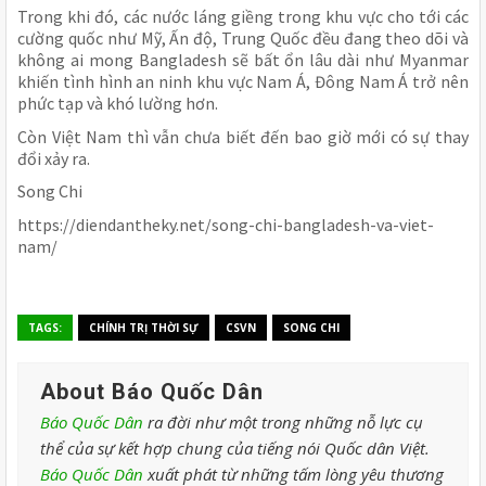
Trong khi đó, các nước láng giềng trong khu vực cho tới các
cường quốc như Mỹ, Ấn độ, Trung Quốc đều đang theo dõi và
không ai mong Bangladesh sẽ bất ổn lâu dài như Myanmar
khiến tình hình an ninh khu vực Nam Á, Đông Nam Á trở nên
phức tạp và khó lường hơn.
Còn Việt Nam thì vẫn chưa biết đến bao giờ mới có sự thay
đổi xảy ra.
Song Chi
https://diendantheky.net/song-chi-bangladesh-va-viet-
nam/
TAGS:
CHÍNH TRỊ THỜI SỰ
CSVN
SONG CHI
About Báo Quốc Dân
Báo Quốc Dân
ra đời như một trong những nỗ lực cụ
thể của sự kết hợp chung của tiếng nói Quốc dân Việt.
Báo Quốc Dân
xuất phát từ những tấm lòng yêu thương