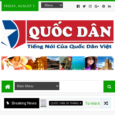
FRIDAY, AUGUST 7.
Breaking News
QUỐC HẬN 30 THÁNG 4
Từ nhà tù đến “TỔ QUỐC TR