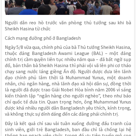
Người dân reo hò trước văn phòng thủ tướng sau khi bà
Sheikh Hasina từ chức
Cách mạng đường phố ở Bangladesh
Ngày 5/8 vừa qua, chính phủ của bà Thủ tướng Sheikh Hasina,
thuộc đảng Bangladesh Awami League (BAL) – một đảng
chính trị cầm quyền liên tục nhiều năm qua – đã bất ngờ sụp
đổ, bản thân bà Sheikh Hasina thì phải vội vã lên phi cơ tháo
chạy sang nước láng giềng Ấn độ. Người được đưa lên lãnh
đạo chính phủ lâm thời là Muhammad Yunus, một doanh
nhân, chủ ngân hàng, nhà lãnh đạo xã hội dân sự, đồng thời
là người đã được trao Giải Nobel Hòa bình năm 2006 vì sáng
kiến thành lập “ngân hàng cho người nghèo”, theo như báo
chí quốc tế đưa tin. Quan trọng hơn, ông Muhammad Yunus
được khá nhiều người dân Bangladesh yêu thích, kính trọng,
và không thực sự dính dáng đến các đảng phái chính trị.
Đây là kết quả chỉ sau vài tuần xuống đường đấu tranh của
sinh viên, giới trẻ Bangladesh, ban đầu chỉ là chống lại hệ
thống hạn ngạch viên chức, trong đó ưu tiên tuyển mộ con