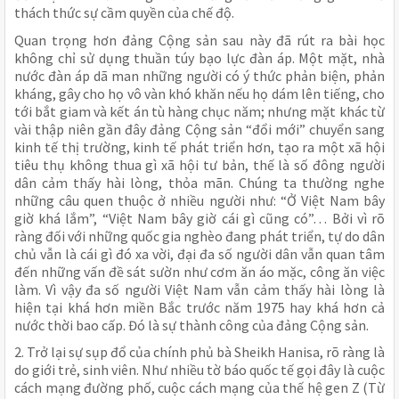
thách thức sự cầm quyền của chế độ.
Quan trọng hơn đảng Cộng sản sau này đã rút ra bài học
không chỉ sử dụng thuần túy bạo lực đàn áp. Một mặt, nhà
nước đàn áp dã man những người có ý thức phản biện, phản
kháng, gây cho họ vô vàn khó khăn nếu họ dám lên tiếng, cho
tới bắt giam và kết án tù hàng chục năm; nhưng mặt khác từ
vài thập niên gần đây đảng Cộng sản “đổi mới” chuyển sang
kinh tế thị trường, kinh tế phát triển hơn, tạo ra một xã hội
tiêu thụ không thua gì xã hội tư bản, thế là số đông người
dân cảm thấy hài lòng, thỏa mãn. Chúng ta thường nghe
những câu quen thuộc ở nhiều người như: “Ở Việt Nam bây
giờ khá lắm”, “Việt Nam bây giờ cái gì cũng có”… Bởi vì rõ
ràng đối với những quốc gia nghèo đang phát triển, tự do dân
chủ vẫn là cái gì đó xa vời, đại đa số người dân vẫn quan tâm
đến những vấn đề sát sườn như cơm ăn áo mặc, công ăn việc
làm. Vì vậy đa số người Việt Nam vẫn cảm thấy hài lòng là
hiện tại khá hơn miền Bắc trước năm 1975 hay khá hơn cả
nước thời bao cấp. Đó là sự thành công của đảng Cộng sản.
2. Trở lại sự sụp đổ của chính phủ bà Sheikh Hanisa, rõ ràng là
do giới trẻ, sinh viên. Như nhiều tờ báo quốc tế gọi đây là cuộc
cách mạng đường phố, cuộc cách mạng của thế hệ gen Z (Từ