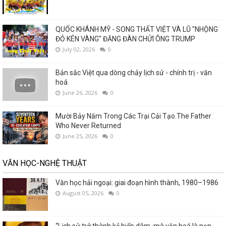
QUỐC KHÁNH MỸ - SONG THẤT VIỆT VÀ LŨ "NHỘNG
ĐỎ KÉN VÀNG" ĐĂNG ĐÀN CHỬI ÔNG TRUMP
July 02, 2026
0
Bản sắc Việt qua dòng chảy lịch sử - chính trị - văn
hoá
June 26, 2026
0
Mười Bảy Năm Trong Các Trại Cải Tạo.The Father
Who Never Returned
June 25, 2026
0
VĂN HỌC-NGHỆ THUẬT
Văn học hải ngoại: giai đoạn hình thành, 1980–1986
August 05, 2026
0