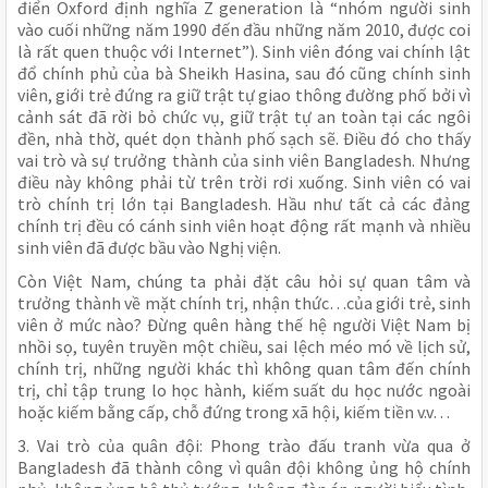
điển Oxford định nghĩa Z generation là “nhóm người sinh
vào cuối những năm 1990 đến đầu những năm 2010, được coi
là rất quen thuộc với Internet”). Sinh viên đóng vai chính lật
đổ chính phủ của bà Sheikh Hasina, sau đó cũng chính sinh
viên, giới trẻ đứng ra giữ trật tự giao thông đường phố bởi vì
cảnh sát đã rời bỏ chức vụ, giữ trật tự an toàn tại các ngôi
đền, nhà thờ, quét dọn thành phố sạch sẽ. Điều đó cho thấy
vai trò và sự trưởng thành của sinh viên Bangladesh. Nhưng
điều này không phải từ trên trời rơi xuống. Sinh viên có vai
trò chính trị lớn tại Bangladesh. Hầu như tất cả các đảng
chính trị đều có cánh sinh viên hoạt động rất mạnh và nhiều
sinh viên đã được bầu vào Nghị viện.
Còn Việt Nam, chúng ta phải đặt câu hỏi sự quan tâm và
trưởng thành về mặt chính trị, nhận thức…của giới trẻ, sinh
viên ở mức nào? Đừng quên hàng thế hệ người Việt Nam bị
nhồi sọ, tuyên truyền một chiều, sai lệch méo mó về lịch sử,
chính trị, những người khác thì không quan tâm đến chính
trị, chỉ tập trung lo học hành, kiếm suất du học nước ngoài
hoặc kiếm bằng cấp, chỗ đứng trong xã hội, kiếm tiền v.v…
3. Vai trò của quân đội: Phong trào đấu tranh vừa qua ở
Bangladesh đã thành công vì quân đội không ủng hộ chính