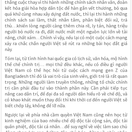
thắng cuộc thay vì thi hành những chính sách nhân văn, đoàn
kết hỏa giải hòa hợp dân tộc để hàn gắn vết thương, bỏ qua
quá khứ cùng nhau xây dựng đất nước, thì lại thi hành những
chính sách sai lầm, thất nhân tâm, phân biệt đối xử, trả
thù…khiến lòng người càng thêm chia rẽ, ly tán, hàng triệu
người bỏ nước ra đi, đất nước mất một nguồn lực lớn về tài
năng, chất xám…Chính vì vậy, nếu lại có một cuộc cách mạng
xảy ra chắc chắn người Việt sẽ rút ra những bài học đắt giá
này.
Tóm lại, từ tình hình hai quốc gia có lịch sử, văn hóa, mộ hình
thể chế chính trị… mọi thứ đều khác, nếu có điều gì người
Việt Nam có thể học hỏi từ cuộc cách mạng gen Z của
Bangladesh thì đó là vai trò của sinh viên, giới trẻ là rất quan
trọng. Những người làm truyền thông, những tổ chức chính
trị cần phải đầu tư vào thành phần này. Cần phải tiếp tục
nâng cao dân trí, để đại đa số người dân hiểu rõ về chế độ, và
có khao khát muốn thay đổi thì khi thời cơ đến người Việt sẽ
biết chớp lấy, không để lỡ nữa.
Ngược lại về phía nhà cầm quyền Việt Nam cũng nên học từ
kinh nghiệm của bao nhiêu chế độ độc tài cộng sản, độc tài
quân phiệt, độc tài cá nhân…để suy nghĩ về việc làm sao chủ