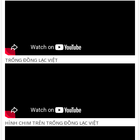
TRỐNG ĐỒNG LẠC VIỆT
HÌNH CHIM TRÊN TRỐNG ĐỒNG LẠC VIỆT