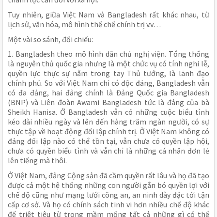
Tuy nhiên, giữa Việt Nam và Bangladesh rất khác nhau, từ
lịch sử, văn hóa, mô hình thể chế chính trị v.v…
Một vài so sánh, đối chiếu:
1. Bangladesh theo mô hình dân chủ nghị viện. Tổng thống
là nguyên thủ quốc gia nhưng là một chức vụ có tính nghi lễ,
quyền lực thực sự nằm trong tay Thủ tướng, là lãnh đạo
chính phủ. So với Việt Nam chỉ có độc đảng, Bangladesh vẫn
có đa đảng, hai đảng chính là Đảng Quốc gia Bangladesh
(BNP) và Liên đoàn Awami Bangladesh tức là đảng của bà
Sheikh Hanisa. Ở Bangladesh vẫn có những cuộc biểu tình
kéo dài nhiều ngày và lên đến hàng trăm ngàn người, có sự
thực tập về hoạt động đối lập chính trị. Ở Việt Nam không có
đảng đối lập nào có thể tồn tại, vẫn chưa có quyền lập hội,
chưa có quyền biểu tình và vẫn chỉ là những cá nhân đơn lẻ
lên tiếng mà thôi.
Ở Việt Nam, đảng Cộng sản đã cầm quyền rất lâu và họ đã tạo
được cả một hệ thống những con người gắn bó quyền lợi với
chế độ cũng như mạng lưới công an, an ninh dày đặc tới tận
cấp cơ sở. Và họ có chính sách tinh vi hơn nhiều chế độ khác
để triệt tiêu từ trong mầm mống tất cả những gì có thể