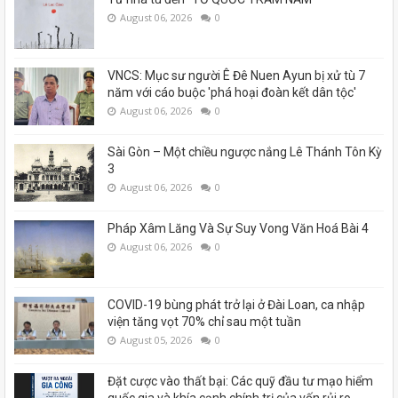
August 06, 2026
0
VNCS: Mục sư người Ê Đê Nuen Ayun bị xử tù 7
năm với cáo buộc 'phá hoại đoàn kết dân tộc'
August 06, 2026
0
Sài Gòn – Một chiều ngược nắng Lê Thánh Tôn Kỳ
3
August 06, 2026
0
Pháp Xâm Lăng Và Sự Suy Vong Văn Hoá Bài 4
August 06, 2026
0
COVID-19 bùng phát trở lại ở Đài Loan, ca nhập
viện tăng vọt 70% chỉ sau một tuần
August 05, 2026
0
Đặt cược vào thất bại: Các quỹ đầu tư mạo hiểm