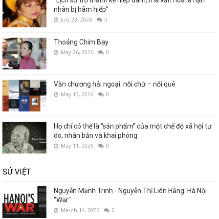
“Lịch sử trở thành kẻ hiếp dâm, mà văn hoá là nạn
nhân bị hãm hiếp”
July 23, 2026
0
Thoáng Chim Bay
May 26, 2026
0
Văn chương hải ngoại: nỗi chữ – nỗi quê
May 13, 2026
0
Họ chỉ có thể là “sản phẩm” của một chế độ xã hội tự
do, nhân bản và khai phóng
May 11, 2026
0
SỬ VIỆT
Nguyễn Mạnh Trinh - Nguyễn Thị Liên Hằng: Hà Nội
"War"
March 14, 2026
0