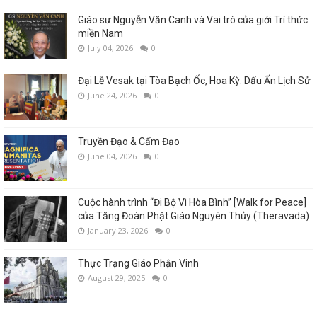
Giáo sư Nguyễn Văn Canh và Vai trò của giới Trí thức
miền Nam
July 04, 2026
0
Đại Lễ Vesak tại Tòa Bạch Ốc, Hoa Kỳ: Dấu Ấn Lịch Sử
June 24, 2026
0
Truyền Đạo & Cấm Đạo
June 04, 2026
0
Cuộc hành trình “Đi Bộ Vì Hòa Bình” [Walk for Peace]
của Tăng Đoàn Phật Giáo Nguyên Thủy (Theravada)
January 23, 2026
0
Thực Trạng Giáo Phận Vinh
August 29, 2025
0