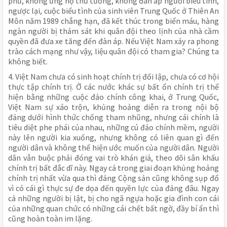
phủ, không ủng hộ thủ tướng, không đàn áp người biểu tình,
ngược lại, cuộc biểu tình của sinh viên Trung Quốc ở Thiên An
Môn năm 1989 chẳng hạn, đã kết thúc trong biển máu, hàng
ngàn người bị thảm sát khi quân đội theo lịnh của nhà cầm
quyền đã đưa xe tăng đến đàn áp. Nếu Việt Nam xảy ra phong
trào cách mạng như vậy, liệu quân đội có tham gia? Chúng ta
không biết.
4. Việt Nam chưa có sinh hoạt chính trị đối lập, chưa có cơ hội
thực tập chính trị. Ở các nước khác sự bất ổn chính trị thể
hiện bằng những cuộc đảo chính công khai, ở Trung Quốc,
Việt Nam sự xáo trộn, khủng hoảng diễn ra trong nội bộ
đảng dưới hình thức chống tham nhũng, nhưng cái chính là
tiêu diệt phe phái của nhau, những cú đảo chính mềm, người
này lên người kia xuống, nhưng không có liên quan gì đến
người dân và không thể hiện ước muốn của người dân. Người
dân vẫn buộc phải đóng vai trò khán giả, theo dõi sân khấu
chính trị bất đắc dĩ này. Ngay cả trong giai đoạn khủng hoảng
chính trị nhất vừa qua thì đảng Cộng sản cũng không sụp đổ
vì có cái gì thực sự đe dọa đến quyền lực của đảng đâu. Ngay
cả những người bị lật, bị cho ngã ngựa hoặc gia đình con cái
của những quan chức có những cái chết bất ngờ, đầy bí ẩn thì
cũng hoàn toàn im lặng.