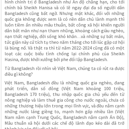
hình chính trị ở Bangladesh như Ấn độ chẳng hạn, cho tới
chính bà Sheikh Hanisa và có lẽ ngay đại đa số người dân
Bangladesh cũng bất ngờ. Nhưng mặt khác, đối với những
quốc gia không được xem là có nền dân chủ lành mạnh thì
luôn tiềm ẩn nhiều mâu thuẫn, bất công xã hội khiến người
dân bất mãn như nạn tham nhũng, khoảng cách giàu nghèo,
nạn thất nghiệp, đời sống khó khăn…và những sự bất mãn,
tức giận này cứ tích tụ theo năm tháng cho tới lúc gặp cơ hội
là bùng nổ. Và thật ra thì từ năm 2022-2024 cũng đã có một
loạt các cuộc biểu tình chống lại chính phủ của Sheikh
Hasina, được khởi xướng bởi phe đối lập Bangladesh.
Từ Bangladesh rồi nhìn về Việt Nam, chúng ta có rút ra được
điều gì không?
Việt Nam, Bangladesh đều là những quốc gia nghèo, đang
phát triển, dân số đông (Việt Nam khoảng 100 triệu,
Bangladesh 170 triệu), thu nhập quốc gia chủ yếu đến từ
nông nghiệp và làm thuê gia công cho nước ngoài, chưa có
những thương hiệu lớn trong mọi lĩnh vực, và đều nằm cạnh
những nước láng giềng to, mạnh hơn gấp nhiều lần (Việt
Nam nằm cạnh Trung Quốc, Bangladesh nằm cạnh Ấn Độ),
Mâu thuẫn xã hội dưới các chế độ lãnh đạo kéo dài đã trở
thành lực cản đối với xã hội.