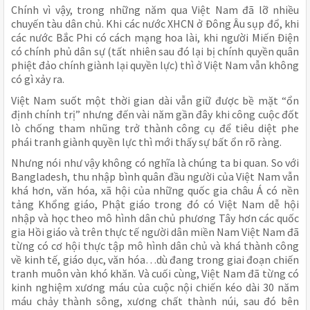
Chính vì vậy, trong những năm qua Việt Nam đã lỡ nhiều
chuyến tàu dân chủ. Khi các nước XHCN ở Đông Âu sụp đổ, khi
các nước Bắc Phi có cách mạng hoa lài, khi người Miến Điện
có chính phủ dân sự (tất nhiên sau đó lại bị chính quyền quân
phiệt đảo chính giành lại quyền lực) thì ở Việt Nam vẫn không
có gì xảy ra.
Việt Nam suốt một thời gian dài vẫn giữ được bề mặt “ổn
định chính trị” nhưng đến vài năm gần đây khi công cuộc đốt
lò chống tham nhũng trở thành công cụ để tiêu diệt phe
phái tranh giành quyền lực thì mới thấy sự bất ổn rõ ràng.
Nhưng nói như vậy không có nghĩa là chúng ta bi quan. So với
Bangladesh, thu nhập bình quân đầu người của Việt Nam vẫn
khá hơn, văn hóa, xã hội của những quốc gia châu Á có nền
tảng Khổng giáo, Phật giáo trong đó có Việt Nam dễ hội
nhập và học theo mô hình dân chủ phương Tây hơn các quốc
gia Hồi giáo và trên thực tế người dân miền Nam Việt Nam đã
từng có cơ hội thực tập mô hình dân chủ và khá thành công
về kinh tế, giáo dục, văn hóa…dù đang trong giai đoạn chiến
tranh muôn vàn khó khăn. Và cuối cùng, Việt Nam đã từng có
kinh nghiệm xương máu của cuộc nội chiến kéo dài 30 năm
máu chảy thành sông, xương chất thành núi, sau đó bên