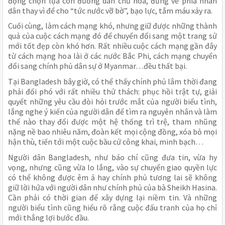
động chọn lựa con đường dân chủ hóa, đứng về phía nhân
dân thay vì để cho “tức nước vỡ bờ”, bạo lực, tắm máu xảy ra.
Cuối cùng, làm cách mạng khó, nhưng giữ được những thành
quả của cuộc cách mạng đó để chuyển đổi sang một trang sử
mới tốt đẹp còn khó hơn. Rất nhiều cuộc cách mạng gần đây
từ cách mạng hoa lài ở các nước Bắc Phi, cách mạng chuyển
đổi sang chính phủ dân sự ở Myanmar…đều thất bại.
Tại Bangladesh bây giờ, có thể thấy chính phủ lâm thời đang
phải đối phó với rất nhiều thử thách: phục hồi trật tự, giải
quyết những yêu cầu đòi hỏi trước mắt của người biểu tình,
lắng nghe ý kiến của người dân để tìm ra nguyên nhân và làm
thế nào thay đổi được một hệ thống trì trệ, tham nhũng
nặng nề bao nhiêu năm, đoàn kết mọi cộng đồng, xóa bỏ mọi
hận thù, tiến tới một cuộc bầu cử công khai, minh bạch…
Người dân Bangladesh, như báo chí cũng đưa tin, vừa hy
vọng, nhưng cũng vừa lo lắng, vào sự chuyển giao quyền lực
có thể không được êm ả hay chính phủ tương lai sẽ không
giữ lời hứa với người dân như chính phủ của bà Sheikh Hasina.
Cần phải có thời gian để xây dựng lại niềm tin. Và những
người biểu tình cũng hiểu rõ rằng cuộc đấu tranh của họ chỉ
mới thắng lợi bước đầu.