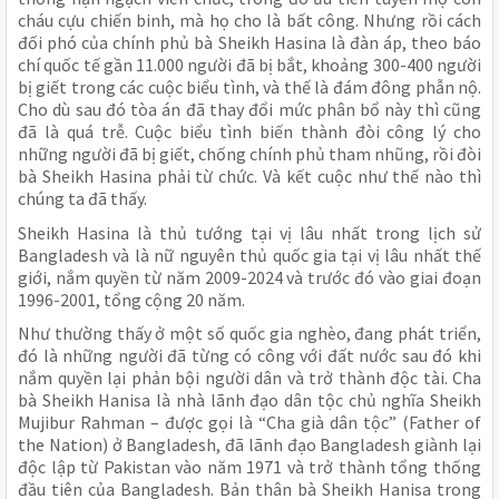
cháu cựu chiến binh, mà họ cho là bất công. Nhưng rồi cách
đối phó của chính phủ bà Sheikh Hasina là đàn áp, theo báo
chí quốc tế gần 11.000 người đã bị bắt, khoảng 300-400 người
bị giết trong các cuộc biểu tình, và thế là đám đông phẫn nộ.
Cho dù sau đó tòa án đã thay đổi mức phân bổ này thì cũng
đã là quá trễ. Cuộc biểu tình biến thành đòi công lý cho
những người đã bị giết, chống chính phủ tham nhũng, rồi đòi
bà Sheikh Hasina phải từ chức. Và kết cuộc như thế nào thì
chúng ta đã thấy.
Sheikh Hasina là thủ tướng tại vị lâu nhất trong lịch sử
Bangladesh và là nữ nguyên thủ quốc gia tại vị lâu nhất thế
giới, nắm quyền từ năm 2009-2024 và trước đó vào giai đoạn
1996-2001, tổng cộng 20 năm.
Như thường thấy ở một số quốc gia nghèo, đang phát triển,
đó là những người đã từng có công với đất nước sau đó khi
nắm quyền lại phản bội người dân và trở thành độc tài. Cha
bà Sheikh Hanisa là nhà lãnh đạo dân tộc chủ nghĩa Sheikh
Mujibur Rahman – được gọi là “Cha già dân tộc” (Father of
the Nation) ở Bangladesh, đã lãnh đạo Bangladesh giành lại
độc lập từ Pakistan vào năm 1971 và trở thành tổng thống
đầu tiên của Bangladesh. Bản thân bà Sheikh Hanisa trong