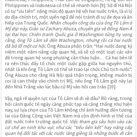
Philippines và Indonesia có thể sẽ nhanh hơn [9]. Sở dĩ Hà Nội
có sự “ưu tiên” nâng mức độ quan hệ với hai nước trên, là vì lý
do địa-chính trị, một uyển ngữ để nói tránh đi sự đe dọa và ăn
hiếp của Trung Quốc.
Nhân chuyên công du của ông Tô Lâm ở
Mỹ dịp này, Giáo sư Zachary Abuza, chuyên gia về Đông Nam Á
tại Đại học Chiến tranh Quốc gia ở Washington từng hy vọng
rằng, ông Tô Lâm sẽ đến Washington, nhưng rồi cả hai nước
đã bỏ lỡ một cơ hội.
Ông Abuza phân trần: “Hai nước đang kỷ
niệm một năm nâng cấp quan hệ, và sẽ có một loạt các vấn
đề trong quan hệ song phương cần thảo luận… Cả hai bên lẽ
ra nên thúc đẩy tổ chức một cuộc gặp giữa hai nguyên thủ,
nhất là khi ông Tô Lâm có thể sẽ trao lại chức Chủ tịch nước”.
Ông Abuza cho rằng Hà Nội quá thận trọng, không muốn bị
coi là can thiệp vào chính trị Mỹ, nếu ông Tô Lâm giờ này lại
đến Nhà Trắng vào lúc bầu cử Mỹ vào hồi cao trào [10].
Vậy, ngã rẽ quyền lực của Tô Lâm sẽ đi về đâu? Rõ ràng, trong
bối cảnh quốc tế ngày càng phức tạp và căng thẳng như hiện
nay, sự lựa chọn của Tô Lâm không chỉ ảnh hưởng đến tương
lai của Đảng Cộng sản Việt Nam mà còn định hình vị thế của
đất nước trên trường quốc tế.
Việc tham gia sâu hơn vào các
cơ chế an ninh khu vực như các “tiểu liên kết” hay nâng cấp
quan hệ đối tác với các nước láng giềng là những bước đi cần