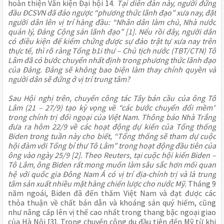
hoàn thiện Văn kiện Đại hội 14.
Tại diễn đàn này, người đứng
đầu ĐCSVN đã đảo ngược “phương thức lãnh đạo” xưa nay, đặt
người dân lên vị trí hàng đầu: “Nhân dân làm chủ, Nhà nước
quản lý, Đảng Cộng sản lãnh đạo” [1]. Nếu rồi đây, người dân
có điều kiện để kiểm chứng được sự đảo trật tự xưa nay trên
thực tế, thì rõ ràng Tổng b1i thư – Chủ tịch nước (TBT/CTN) Tô
Lâm đã có bước chuyển nhất định trong phương thức lãnh đạo
của Đảng. Đảng sẽ không bao biện làm thay chính quyền và
người dân sẽ đứng ở vị trí trung tâm?
Sau Hội nghị trên, chuyến công tác Tây bán cầu của ông Tô
Lâm (21 – 27/9) tạo kỳ vọng về “các bước chuyển đổi mềm”
trong chính trị đối ngoại của Việt Nam. Thông báo Nhà Trắng
đưa ra hôm 22/9 về các hoạt động dự kiến của Tổng thống
Biden trong tuần này cho biết, “Tổng thống sẽ tham dự cuộc
hội đàm với Tổng bí thư Tô Lâm” trong hoạt động đầu tiên của
ông vào ngày 25/9 [2]. Theo Reuters, tại cuộc hội kiến Biden –
Tô Lâm, ông Biden rất mong muốn làm sâu sắc hơn mối quan
hệ với quốc gia Đông Nam Á có vị trí địa-chính trị và là trung
tâm sản xuất nhiều mặt hàng chiến lược cho nước Mỹ.
Tháng 9
năm ngoái, Biden đã đến thăm Việt Nam và đạt được các
thỏa thuận về chất bán dẫn và khoáng sản quý hiếm, cũng
như nâng cấp lên vị thế cao nhất trong thang bậc ngoại giao
của Hà Nội [3]. Trong chuyến công du đầu tiên đến Mỹ từ khi