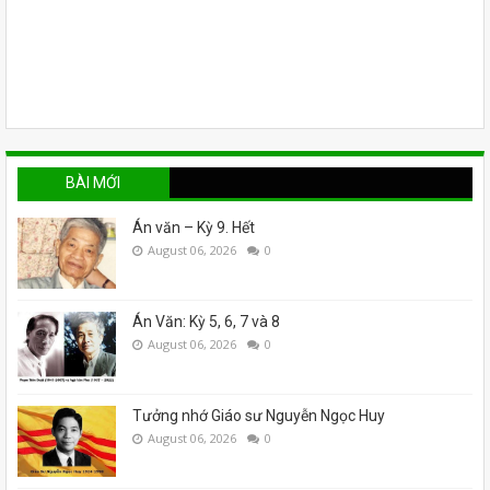
BÀI MỚI
Án văn – Kỳ 9. Hết
August 06, 2026
0
Án Văn: Kỳ 5, 6, 7 và 8
August 06, 2026
0
Tưởng nhớ Giáo sư Nguyễn Ngọc Huy
August 06, 2026
0