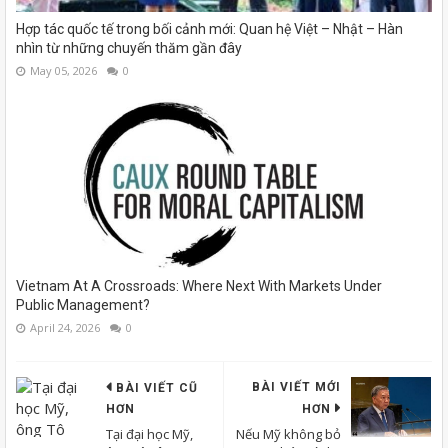
Hợp tác quốc tế trong bối cảnh mới: Quan hệ Việt – Nhật – Hàn
nhìn từ những chuyến thăm gần đây
May 05, 2026
0
Vietnam At A Crossroads: Where Next With Markets Under
Public Management?
April 24, 2026
0
BÀI VIẾT MỚI
BÀI VIẾT CŨ
HƠN
HƠN
Tại đại học Mỹ,
Nếu Mỹ không bỏ