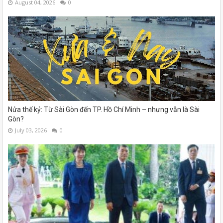
August 04, 2026
0
Nửa thế kỷ: Từ Sài Gòn đến TP. Hồ Chí Minh – nhưng vẫn là Sài
Gòn?
July 03, 2026
0