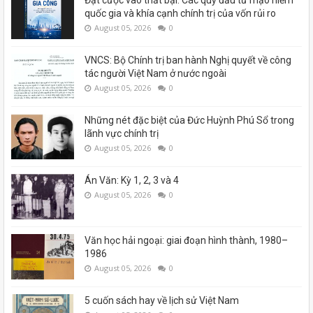
Đặt cược vào thất bại: Các quỹ đầu tư mạo hiểm
quốc gia và khía cạnh chính trị của vốn rủi ro
August 05, 2026
0
VNCS: Bộ Chính trị ban hành Nghị quyết về công
tác người Việt Nam ở nước ngoài
August 05, 2026
0
Những nét đặc biệt của Đức Huỳnh Phú Sổ trong
lãnh vực chính trị
August 05, 2026
0
Án Văn: Kỳ 1, 2, 3 và 4
August 05, 2026
0
Văn học hải ngoại: giai đoạn hình thành, 1980–
1986
August 05, 2026
0
5 cuốn sách hay về lịch sử Việt Nam