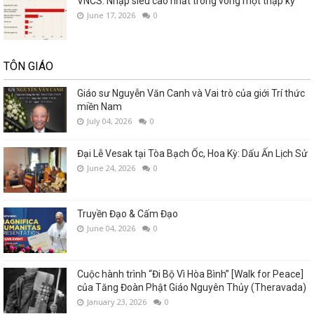
VNCS: Nhập siêu cao nhất trong vòng một thập kỷ
June 17, 2026
0
TÔN GIÁO
Giáo sư Nguyễn Văn Canh và Vai trò của giới Trí thức
miền Nam
July 04, 2026
0
Đại Lễ Vesak tại Tòa Bạch Ốc, Hoa Kỳ: Dấu Ấn Lịch Sử
June 24, 2026
0
Truyền Đạo & Cấm Đạo
June 04, 2026
0
Cuộc hành trình “Đi Bộ Vì Hòa Bình” [Walk for Peace]
của Tăng Đoàn Phật Giáo Nguyên Thủy (Theravada)
January 23, 2026
0