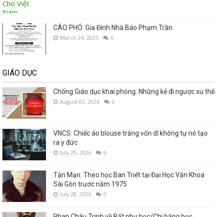
CÁO PHÓ: Gia Đình Nhà Báo Phạm Trần
March 24, 2025
0
GIÁO DỤC
Chống Giáo dục khai phóng: Những kẻ đi ngược xu thế
August 03, 2026
0
VNCS: Chiếc áo blouse trắng vốn dĩ không tự nó tạo
ra y đức
July 29, 2026
0
Tản Mạn: Theo học Ban Triết tại Đại Học Văn Khoa
Sài Gòn trước năm 1975
July 28, 2026
0
Phan Châu Trinh về Bất như học/Chi bằng học