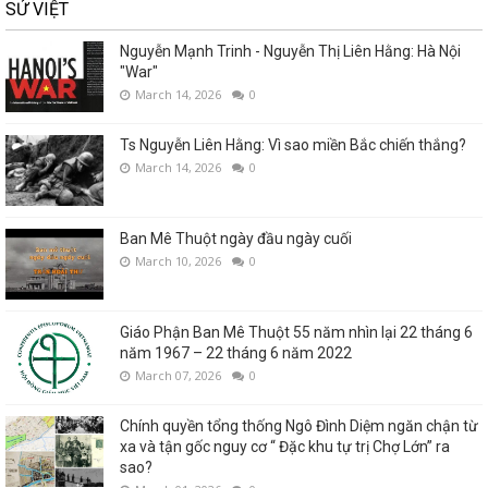
SỬ VIỆT
Nguyễn Mạnh Trinh - Nguyễn Thị Liên Hằng: Hà Nội
"War"
March 14, 2026
0
Ts Nguyễn Liên Hằng: Vì sao miền Bắc chiến thắng?
March 14, 2026
0
Ban Mê Thuột ngày đầu ngày cuối
March 10, 2026
0
Giáo Phận Ban Mê Thuột 55 năm nhìn lại 22 tháng 6
năm 1967 – 22 tháng 6 năm 2022
March 07, 2026
0
Chính quyền tổng thống Ngô Đình Diệm ngăn chận từ
xa và tận gốc nguy cơ “ Đặc khu tự trị Chợ Lớn” ra
sao?