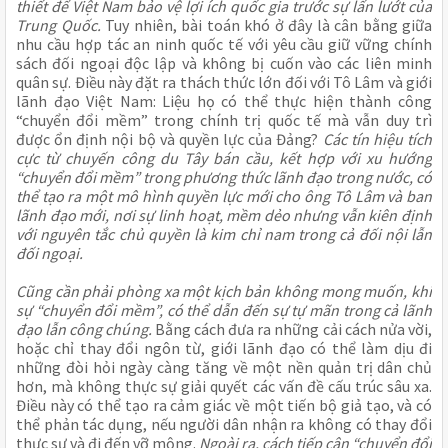
thiết để Việt Nam bảo vệ lợi ích quốc gia trước sự lấn lướt của
Trung Quốc.
Tuy nhiên, bài toán khó ở đây là cân bằng giữa
nhu cầu hợp tác an ninh quốc tế với yêu cầu giữ vững chính
sách đối ngoại độc lập và không bị cuốn vào các liên minh
quân sự. Điều này đặt ra thách thức lớn đối với Tô Lâm và giới
lãnh đạo Việt Nam: Liệu họ có thể thực hiện thành công
“chuyển đổi mềm” trong chính trị quốc tế mà vẫn duy trì
được ổn định nội bộ và quyền lực của Đảng?
Các tín hiệu tích
cực từ chuyến công du Tây bán cầu, kết hợp với xu hướng
“chuyển đổi mềm” trong phương thức lãnh đạo trong nước, có
thể tạo ra một mô hình quyền lực mới cho ông Tô Lâm và ban
lãnh đạo mới, nơi sự linh hoạt, mềm dẻo nhưng vẫn kiên định
với nguyên tắc chủ quyền là kim chỉ nam trong cả đối nội lẫn
đối ngoại.
Cũng cần phải phòng xa một kịch bản không mong muốn, khi
sự “chuyển đổi mềm”, có thể dẫn đến sự tự mãn trong cả lãnh
đạo lẫn công chúng.
Bằng cách đưa ra những cải cách nửa vời,
hoặc chỉ thay đổi ngôn từ, giới lãnh đạo có thể làm dịu đi
những đòi hỏi ngày càng tăng về một nền quản trị dân chủ
hơn, mà không thực sự giải quyết các vấn đề cấu trúc sâu xa.
Điều này có thể tạo ra cảm giác về một tiến bộ giả tạo, và có
thể phản tác dụng, nếu người dân nhận ra không có thay đổi
thực sự và đi đến vỡ mộng.
Ngoài ra, cách tiếp cận “chuyển đổi