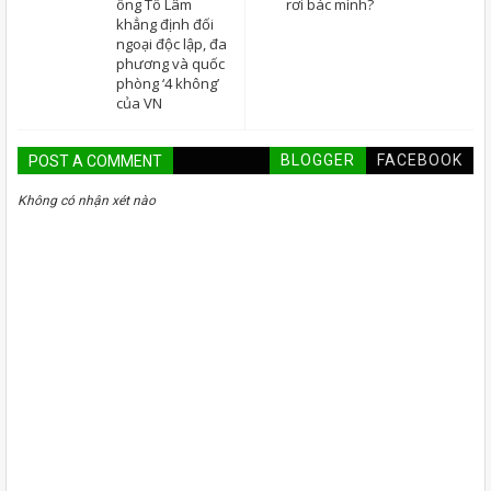
ông Tô Lâm
rơi bác mình?
khẳng định đối
ngoại độc lập, đa
phương và quốc
phòng ‘4 không’
của VN
BLOGGER
FACEBOOK
POST A COMMENT
Không có nhận xét nào