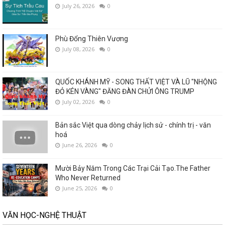
July 26, 2026
0
Phù Đổng Thiên Vương
July 08, 2026
0
QUỐC KHÁNH MỸ - SONG THẤT VIỆT VÀ LŨ "NHỘNG
ĐỎ KÉN VÀNG" ĐĂNG ĐÀN CHỬI ÔNG TRUMP
July 02, 2026
0
Bản sắc Việt qua dòng chảy lịch sử - chính trị - văn
hoá
June 26, 2026
0
Mười Bảy Năm Trong Các Trại Cải Tạo.The Father
Who Never Returned
June 25, 2026
0
VĂN HỌC-NGHỆ THUẬT