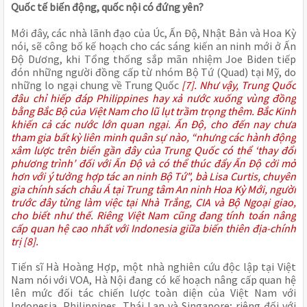
Quốc tế biến động, quốc nội có đứng yên?
Mới đây, các nhà lãnh đạo của Úc, Ấn Độ, Nhật Bản và Hoa Kỳ
nói, sẽ công bố kế hoạch cho các sáng kiến an ninh mới ở Ấn
Độ Dương, khi Tổng thống sắp mãn nhiệm Joe Biden tiếp
đón những người đồng cấp từ nhóm Bộ Tứ (Quad) tại Mỹ, do
những lo ngại chung về Trung Quốc
[7]. Như vậy, Trung Quốc
đâu chỉ hiếp đáp Philippines hay xả nước xuống vùng đồng
bằng Bắc Bộ của Việt Nam cho lũ lụt trầm trọng thêm. Bắc Kinh
khiến cả các nước lớn quan ngại. Ấn Độ, cho đến nay chưa
tham gia bất kỳ liên minh quân sự nào, “nhưng các hành động
xâm lược trên biển gần đây của Trung Quốc có thể ‘thay đổi
phương trình’ đối với Ấn Độ và có thể thúc đẩy Ấn Độ cởi mở
hơn với ý tưởng hợp tác an ninh Bộ Tứ", bà Lisa Curtis, chuyên
gia chính sách châu Á tại Trung tâm An ninh Hoa Kỳ Mới, người
trước đây từng làm việc tại Nhà Trắng, CIA và Bộ Ngoại giao,
cho biết như thế. Riêng Việt Nam cũng đang tính toán nâng
cấp quan hệ cao nhất với Indonesia giữa biến thiên địa-chính
trị [8].
Tiến sĩ Hà Hoàng Hợp, một nhà nghiên cứu độc lập tại Việt
Nam nói với VOA, Hà Nội đang có kế hoạch nâng cấp quan hệ
lên mức đối tác chiến lược toàn diện của Việt Nam với
Indonesia, Philippines, Thái Lan và Singapore; riêng đối với