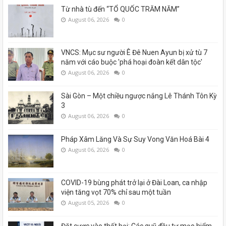
Từ nhà tù đến “TỔ QUỐC TRĂM NĂM”
August 06, 2026
0
VNCS: Mục sư người Ê Đê Nuen Ayun bị xử tù 7
năm với cáo buộc 'phá hoại đoàn kết dân tộc'
August 06, 2026
0
Sài Gòn – Một chiều ngược nắng Lê Thánh Tôn Kỳ
3
August 06, 2026
0
Pháp Xâm Lăng Và Sự Suy Vong Văn Hoá Bài 4
August 06, 2026
0
COVID-19 bùng phát trở lại ở Đài Loan, ca nhập
viện tăng vọt 70% chỉ sau một tuần
August 05, 2026
0