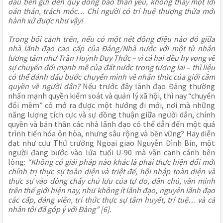
đầu tiên gửi đến quý đồng bào thân yêu, không thấy một lời
oán thán, trách móc… Chỉ người có trí huệ thượng thừa mới
hành xử được như vậy!
Trong bối cảnh trên, nếu có một nét đồng điệu nào đó giữa
nhà lãnh đạo cao cấp của Đảng/Nhà nước với một tù nhân
lương tâm như Trần Huỳnh Duy Thức – vì cả hai đều hy vọng về
sự chuyển đổi mạnh mẽ của đất nước trong tương lai – thì liệu
có thể đánh dấu bước chuyển mình về nhận thức của giới cầm
quyền về người dân?
Nếu trước đây lãnh đạo Đảng thường
nhấn mạnh quyền kiểm soát và quản lý xã hội, thì nay “chuyển
đổi mềm” có mở ra được một hướng đi mới, nơi mà những
năng lượng tích cực và sự đồng thuận giữa người dân, chính
quyền và bản thân các nhà lãnh đạo có thể dẫn đến một quá
trình tiến hóa ôn hòa, nhưng sâu rộng và bền vững? Hay diễn
đạt như cựu Thứ trưởng Ngoại giao Nguyễn Đình Bin, một
người đang bước vào lứa tuổi U-90 mà vẫn canh cánh bên
lòng:
“Không có giải pháp nào khác là phải thực hiện đổi mới
chính trị thực sự toàn diện và triệt để, hội nhập toàn diện và
thực sự vào dòng chẩy chủ lưu của tự do, dân chủ, văn minh
trên thế giới hiện nay, như không ít lãnh đạo, nguyên lãnh đạo
các cấp, đảng viên, trí thức thực sự tâm huyết, trí tuệ… và cá
nhân tôi đã góp ý với Đảng” [6].