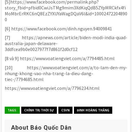
[5]https://www.facebook.com/permalink.php?
story_fbid=pfbid0CwiJsTMg9mim3XdKiqQdB5ZYpMRCkfx4fi
MoMbrErRKC6nQ8EzZYXUYaWagDQaV6l&id=10002472204890
0
[6] https://www.facebook.com/dinh.nguyen.94009841
[7] https://apnews.com/article/biden-modi-india-quad-
australia-japan-delaware-
3ddfcea9b0e0027977f7d861f2d0cf12
[8 và 9] https://www.voatiengviet.com/a/7794485.html
[10] https://www.voatiengviet.com/a/to-lam-den-my-
nhung-khong-vao-nha-trang-la-dieu-dang-
tiec-/7794685.html
https://www.voatiengviet.com/a/7796234.html
TAGS:
CHÍNH TRỊ THỜI SỰ
CSVN
ĐINH HOÀNG THẮNG
About Báo Quốc Dân