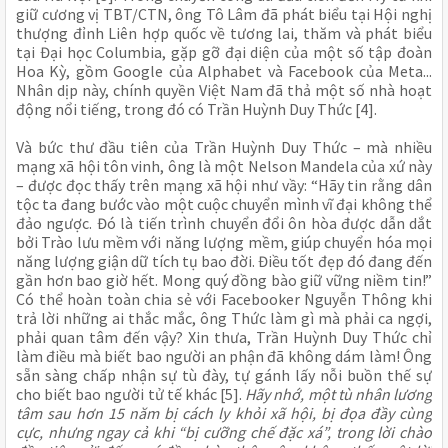
giữ cương vị TBT/CTN, ông Tô Lâm đã phát biểu tại Hội nghị
thượng đỉnh Liên hợp quốc về tương lai, thăm và phát biểu
tại Đại học Columbia, gặp gỡ đại diện của một số tập đoàn
Hoa Kỳ, gồm Google của Alphabet và Facebook của Meta...
Nhân dịp này, chính quyền Việt Nam đã thả một số nhà hoạt
động nổi tiếng, trong đó có Trần Huỳnh Duy Thức [4].
Và bức thư đầu tiên của Trần Huỳnh Duy Thức – mà nhiều
mạng xã hội tôn vinh, ông là một Nelson Mandela của xứ này
– được đọc thấy trên mạng xã hội như vầy: “Hãy tin rằng dân
tộc ta đang bước vào một cuộc chuyển mình vĩ đại không thể
đảo ngược. Đó là tiến trình chuyển đổi ôn hòa được dẫn dắt
bởi Trào lưu mềm với năng lượng mềm, giúp chuyển hóa mọi
năng lượng giận dữ tích tụ bao đời. Điều tốt đẹp đó đang đến
gần hơn bao giờ hết. Mong quý đồng bào giữ vững niềm tin!”
Có thể hoàn toàn chia sẻ với Facebooker Nguyễn Thông khi
trả lời những ai thắc mắc, ông Thức làm gì mà phải ca ngợi,
phải quan tâm đến vậy? Xin thưa, Trần Huỳnh Duy Thức chỉ
làm điều mà biết bao người an phận đã không dám làm! Ông
sẵn sàng chấp nhận sự tù đày, tự gánh lấy nỗi buồn thế sự
cho biết bao người tử tế khác [5].
Hãy nhớ, một tù nhân lương
tâm sau hơn 15 năm bị cách ly khỏi xã hội, bị đọa đầy cùng
cực, nhưng ngay cả khi “bị cưỡng chế đặc xá”, trong lời chào