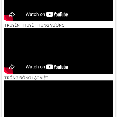
TRUYỀN THUYẾT HÙNG VƯƠNG
TRỐNG ĐỒNG LẠC VIỆT