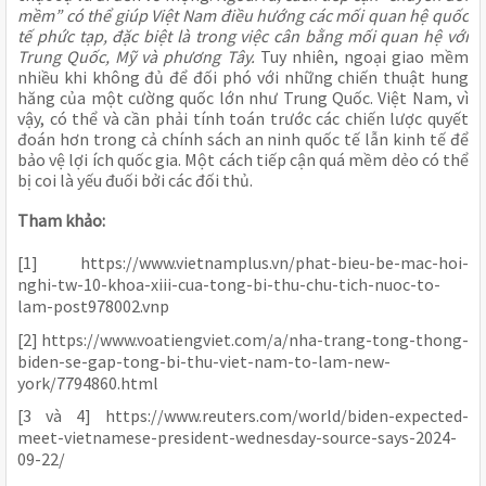
mềm” có thể giúp Việt Nam điều hướng các mối quan hệ quốc
tế phức tạp, đặc biệt là trong việc cân bằng mối quan hệ với
Trung Quốc, Mỹ và phương Tây.
Tuy nhiên, ngoại giao mềm
nhiều khi không đủ để đối phó với những chiến thuật hung
hăng của một cường quốc lớn như Trung Quốc. Việt Nam, vì
vậy, có thể và cần phải tính toán trước các chiến lược quyết
đoán hơn trong cả chính sách an ninh quốc tế lẫn kinh tế để
bảo vệ lợi ích quốc gia. Một cách tiếp cận quá mềm dẻo có thể
bị coi là yếu đuối bởi các đối thủ.
Tham khảo:
[1] https://www.vietnamplus.vn/phat-bieu-be-mac-hoi-
nghi-tw-10-khoa-xiii-cua-tong-bi-thu-chu-tich-nuoc-to-
lam-post978002.vnp
[2] https://www.voatiengviet.com/a/nha-trang-tong-thong-
biden-se-gap-tong-bi-thu-viet-nam-to-lam-new-
york/7794860.html
[3 và 4] https://www.reuters.com/world/biden-expected-
meet-vietnamese-president-wednesday-source-says-2024-
09-22/