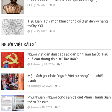
July 26, 2026
0
Tiểu luận: Từ 7 môn khai phóng cổ điển đến kỹ năng
thế kỷ XXI
July 15, 2026
0
NGƯỜI VIỆT XẤU XÍ
Người Việt dẫn đầu các sắc dân xin tị nạn tại Úc: Hậu
quả của thông tin di trú lừa đảo?
February 23, 2024
0
Một cách ghi nhận “người Việt hư hỏng” sau chiến
tranh
January 22, 2022
0
Phú Nhuận - Người cộng sản đã giết Phan Thanh Giản
thêm lần nữa
January 18, 2022
0