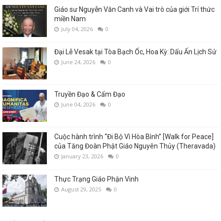
Giáo sư Nguyễn Văn Canh và Vai trò của giới Trí thức
miền Nam
July 04, 2026
0
Đại Lễ Vesak tại Tòa Bạch Ốc, Hoa Kỳ: Dấu Ấn Lịch Sử
June 24, 2026
0
Truyền Đạo & Cấm Đạo
June 04, 2026
0
Cuộc hành trình “Đi Bộ Vì Hòa Bình” [Walk for Peace]
của Tăng Đoàn Phật Giáo Nguyên Thủy (Theravada)
January 23, 2026
0
Thực Trạng Giáo Phận Vinh
August 29, 2025
0