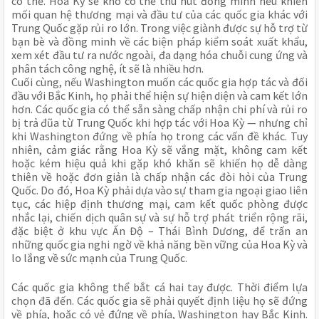
có thể. Hoa Kỳ sẽ khó có thể thu hút đồng minh nếu khiến
mối quan hệ thương mại và đầu tư của các quốc gia khác với
Trung Quốc gặp rủi ro lớn. Trong việc giành được sự hỗ trợ từ
bạn bè và đồng minh về các biện pháp kiểm soát xuất khẩu,
xem xét đầu tư ra nước ngoài, đa dạng hóa chuỗi cung ứng và
phân tách công nghệ, ít sẽ là nhiều hơn.
Cuối cùng, nếu Washington muốn các quốc gia hợp tác và đối
đầu với Bắc Kinh, họ phải thể hiện sự hiện diện và cam kết lớn
hơn. Các quốc gia có thể sẵn sàng chấp nhận chi phí và rủi ro
bị trả đũa từ Trung Quốc khi hợp tác với Hoa Kỳ — nhưng chỉ
khi Washington đứng về phía họ trong các vấn đề khác. Tuy
nhiên, cảm giác rằng Hoa Kỳ sẽ vắng mặt, không cam kết
hoặc kém hiệu quả khi gặp khó khăn sẽ khiến họ dễ dàng
thiên về hoặc đơn giản là chấp nhận các đòi hỏi của Trung
Quốc. Do đó, Hoa Kỳ phải dựa vào sự tham gia ngoại giao liên
tục, các hiệp định thương mại, cam kết quốc phòng được
nhắc lại, chiến dịch quân sự và sự hỗ trợ phát triển rộng rãi,
đặc biệt ở khu vực Ấn Độ – Thái Bình Dương, để trấn an
những quốc gia nghi ngờ về khả năng bền vững của Hoa Kỳ và
lo lắng về sức mạnh của Trung Quốc.
Các quốc gia không thể bắt cá hai tay được. Thời điểm lựa
chọn đã đến. Các quốc gia sẽ phải quyết định liệu họ sẽ đứng
về phía, hoặc có vẻ đứng về phía, Washington hay Bắc Kinh.