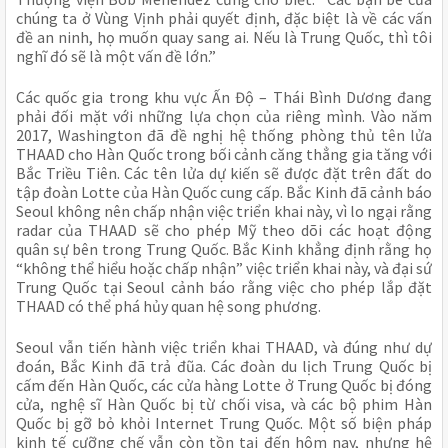
chúng ta ở Vùng Vịnh phải quyết định, đặc biệt là về các vấn
đề an ninh, họ muốn quay sang ai. Nếu là Trung Quốc, thì tôi
nghĩ đó sẽ là một vấn đề lớn.”
Các quốc gia trong khu vực Ấn Độ – Thái Bình Dương đang
phải đối mặt với những lựa chọn của riêng mình. Vào năm
2017, Washington đã đề nghị hệ thống phòng thủ tên lửa
THAAD cho Hàn Quốc trong bối cảnh căng thẳng gia tăng với
Bắc Triều Tiên. Các tên lửa dự kiến sẽ được đặt trên đất do
tập đoàn Lotte của Hàn Quốc cung cấp. Bắc Kinh đã cảnh báo
Seoul không nên chấp nhận việc triển khai này, vì lo ngại rằng
radar của THAAD sẽ cho phép Mỹ theo dõi các hoạt động
quân sự bên trong Trung Quốc. Bắc Kinh khẳng định rằng họ
“không thể hiểu hoặc chấp nhận” việc triển khai này, và đại sứ
Trung Quốc tại Seoul cảnh báo rằng việc cho phép lắp đặt
THAAD có thể phá hủy quan hệ song phương.
Seoul vẫn tiến hành việc triển khai THAAD, và đúng như dự
đoán, Bắc Kinh đã trả đũa. Các đoàn du lịch Trung Quốc bị
cấm đến Hàn Quốc, các cửa hàng Lotte ở Trung Quốc bị đóng
cửa, nghệ sĩ Hàn Quốc bị từ chối visa, và các bộ phim Hàn
Quốc bị gỡ bỏ khỏi Internet Trung Quốc. Một số biện pháp
kinh tế cưỡng chế vẫn còn tồn tại đến hôm nay, nhưng hệ