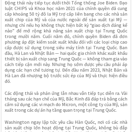
Động thái này tiếp tục dưới thời Tổng thống Joe Biden. Đạo
luật CHIPS và Khoa học năm 2021 của chính quyền đã cung
cấp khoảng 50 tỷ đô la Mỹ trợ cấp liên bang cho các nhà sản
xuất chip của Mỹ và của nước ngoài để sản xuất tại Mỹ —
nhưng chỉ nếu họ không thực hiện bất kỳ “giao dịch đáng kể
nào” để mở rộng khả năng sản xuất chip tại Trung Quốc
trong mười năm. Cuối năm đó, chính quyền Biden đã đơn
phương áp đặt kiểm soát xuất khẩu đối với các loại chip cao
cấp được sử dụng trong siêu máy tính tại Trung Quốc. Ban
đầu, Hà Lan và Nhật Bản — hai quốc gia chính khác xuất khẩu
thiết bị sản xuất chip sang Trung Quốc — không tham gia vào
cách tiếp cận mới này. Nhưng họ sớm được yêu cầu phải áp
dụng các hạn chế tương tự. Đến đầu năm 2023, Nhật Bản và
Hà Lan đã nhượng bộ trước sức ép của Mỹ và thực hiện điều
đó.
Các động thái và phản ứng lẫn nhau vẫn tiếp tục diễn ra. Vài
tháng sau các hạn chế của Mỹ, Bắc Kinh đã đáp trả bằng cách
cấm sử dụng các vi mạch do Micron, một công ty của Mỹ, sản
xuất trong các dự án hạ tầng quan trọng tại Trung Quốc.
Washington ngay lập tức yêu cầu Hàn Quốc, nơi có các nhà
sản xuất chip lớn hoạt động tại Trung Quốc, không bù đắp