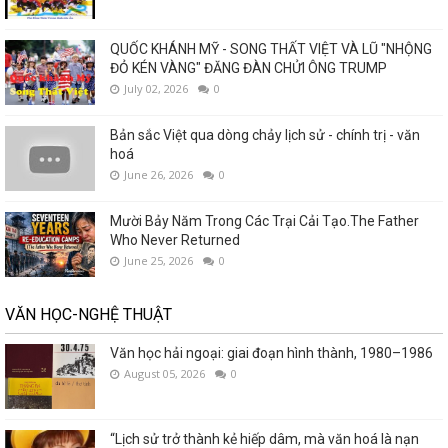
QUỐC KHÁNH MỸ - SONG THẤT VIỆT VÀ LŨ "NHỘNG
ĐỎ KÉN VÀNG" ĐĂNG ĐÀN CHỬI ÔNG TRUMP
July 02, 2026
0
Bản sắc Việt qua dòng chảy lịch sử - chính trị - văn
hoá
June 26, 2026
0
Mười Bảy Năm Trong Các Trại Cải Tạo.The Father
Who Never Returned
June 25, 2026
0
VĂN HỌC-NGHỆ THUẬT
Văn học hải ngoại: giai đoạn hình thành, 1980–1986
August 05, 2026
0
“Lịch sử trở thành kẻ hiếp dâm, mà văn hoá là nạn