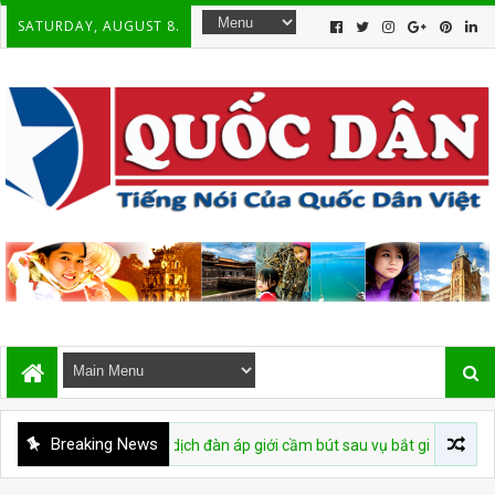
SATURDAY, AUGUST 8.
Breaking News
ái diễn chiến dịch đàn áp giới cầm bút sau vụ bắt giữ tác giả