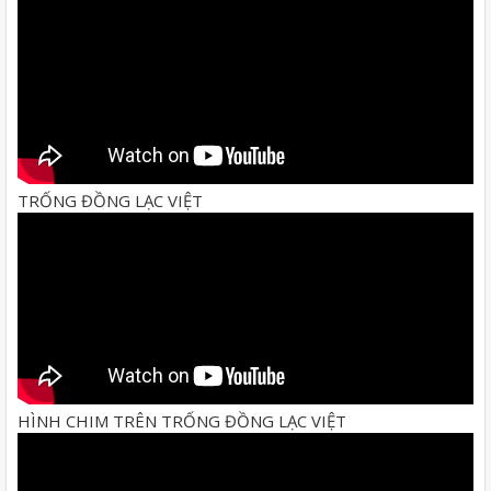
TRỐNG ĐỒNG LẠC VIỆT
HÌNH CHIM TRÊN TRỐNG ĐỒNG LẠC VIỆT