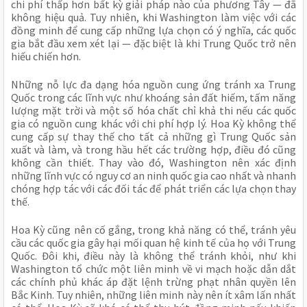
chi phí thấp hơn bất kỳ giải pháp nào của phương Tây — đã
không hiệu quả. Tuy nhiên, khi Washington làm việc với các
đồng minh để cung cấp những lựa chọn có ý nghĩa, các quốc
gia bắt đầu xem xét lại — đặc biệt là khi Trung Quốc trở nên
hiếu chiến hơn.
Những nỗ lực đa dạng hóa nguồn cung ứng tránh xa Trung
Quốc trong các lĩnh vực như khoáng sản đất hiếm, tấm năng
lượng mặt trời và một số hóa chất chỉ khả thi nếu các quốc
gia có nguồn cung khác với chi phí hợp lý. Hoa Kỳ không thể
cung cấp sự thay thế cho tất cả những gì Trung Quốc sản
xuất và làm, và trong hầu hết các trường hợp, điều đó cũng
không cần thiết. Thay vào đó, Washington nên xác định
những lĩnh vực có nguy cơ an ninh quốc gia cao nhất và nhanh
chóng hợp tác với các đối tác để phát triển các lựa chọn thay
thế.
Hoa Kỳ cũng nên cố gắng, trong khả năng có thể, tránh yêu
cầu các quốc gia gây hại mối quan hệ kinh tế của họ với Trung
Quốc. Đôi khi, điều này là không thể tránh khỏi, như khi
Washington tổ chức một liên minh về vi mạch hoặc dẫn dắt
các chính phủ khác áp đặt lệnh trừng phạt nhân quyền lên
Bắc Kinh. Tuy nhiên, những liên minh này nên ít xâm lấn nhất