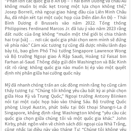
“Phần lớn các quốc gia ở Ấn Độ – Thái Bình Dương và châu Âu
không muốn bị mắc kẹt trong một lựa chọn không thể,”
Josep Borrell, nhà ngoại giao hàng đầu của Liên Minh Châu
Âu, đã nhận xét tại một cuộc họp của Diễn đàn Ấn Độ – Thái
Bình Dương ở Brussels vào năm 2022. Tổng thống
Philippines Ferdinand Marcos Jr. đã lưu ý vào năm 2023 rằng
đất nước của ông không “muốn một thế giới bị chia thành
hai trại [và] … nơi các quốc gia phải chọn xem mình sẽ đứng
về phía nào.” Cảm xúc tương tự cũng đã được nhiều lãnh đạo
bày tỏ, bao gồm Phó Thủ tướng Singapore Lawrence Wong
và Bộ trưởng Ngoại giao Ả Rập Saudi, Hoàng tử Faisal bin
Farhan al-Saud. Thông điệp gửi đến Washington và Bắc Kinh
rất rõ ràng: không quốc gia nào muốn bị ép vào một quyết
định nhị phân giữa hai cường quốc này.
Mỹ đã nhanh chóng trấn an các đồng minh rằng họ cũng cảm
thấy tương tự. “Chúng tôi không yêu cầu bất kỳ ai phải chọn
giữa Hoa Kỳ và Trung Quốc,” Ngoại trưởng Antony Blinken
nói tại một cuộc họp báo vào tháng Sáu. Bộ trưởng Quốc
phòng Lloyd Austin, phát biểu tại Đối thoại Shangri-La ở
Singapore, khẳng định rằng Washington không “yêu cầu các
quốc gia chọn giữa chúng tôi và một quốc gia khác.” John
Kirby, phát ngôn viên về chính sách đối ngoại của Nhà Trắng,
cũng nhắc lại điều này vào tháng Tư: “Chúng tôi không yêu