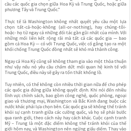
cầu các quốc gia chọn giữa Hoa Kỳ và Trung Quốc, hoặc giữa
phương Tây và Trung Quốc.”
Thực tế là Washington không nhất quyết yêu cầu một lựa
chọn tất-cả-hoặc-không (all-or-nothing), hay chúng-tôi-
hoặc- họ từ ngay cả những đối tác gần gũi nhất của mình. Với
những mối liên kết rộng rãi mà tất cả các quốc gia — bao
gồm cả Hoa Kỳ — có với Trung Quốc, việc cố gắng tạo ra một
khối chống Trung Quốc đồng nhất sẽ khó mà thành công.
Ngay cả Hoa Kỳ cũng sẽ không tham gia vào một thỏa thuận
như vậy nếu nó yêu cầu chấm dứt mối quan hệ kinh tế với
Trung Quốc, điều này sẽ gây ra tổn thất khổng lồ.
Tuy nhiên, có thể không còn nhiều thời gian nữa để cho phép
các quốc gia đứng giữa không quyết định. Khi nói đến nhiều
lĩnh vực chính sách, bao gồm công nghệ, quốc phòng, ngoại
giao và thương mại, Washington và Bắc Kinh đang buộc các
nước khác phải lựa chọn bên. Các quốc gia sẽ không thể tránh
khỏi sự cạnh tranh giữa các cường quốc, và họ sẽ phải bước
qua ranh giới, theo cách này hay cách khác. Cuộc cạnh tranh
Mỹ – Trung là một đặc điểm không thể tránh khỏi của thế
giới hôm nay, và Washington nên ngừng giấu diếm. Thay vào