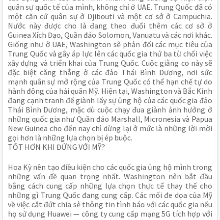
quân sự quốc tế của mình, không chỉ ở UAE. Trung Quốc đã có
một căn cứ quân sự ở Djibouti và một cơ sở ở Campuchia.
Nước này được cho là đang theo đuổi thêm các cơ sở ở
Guinea Xích Đạo, Quần đảo Solomon, Vanuatu và các nơi khác.
Giống như ở UAE, Washington sẽ phản đối các mục tiêu của
Trung Quốc và gây áp lực lên các quốc gia thứ ba từ chối việc
xây dựng và triển khai của Trung Quốc. Cuộc giằng co này sẽ
đặc biệt căng thẳng ở các đảo Thái Bình Dương, nơi sức
mạnh quân sự mở rộng của Trung Quốc có thể hạn chế tự do
hành động của hải quân Mỹ. Hiện tại, Washington và Bắc Kinh
đang cạnh tranh để giành lấy sự ủng hộ của các quốc gia đảo
Thái Bình Dương, mặc dù cuộc chạy đua giành ảnh hưởng ở
những quốc gia như Quần đảo Marshall, Micronesia và Papua
New Guinea cho đến nay chỉ dừng lại ở mức là những lời mời
gọi hơn là những lựa chọn bị ép buộc.
TỐT HƠN KHI ĐỨNG VỚI MỸ?
Hoa Kỳ nên tạo điều kiện cho các quốc gia ủng hộ mình trong
những vấn đề quan trọng nhất. Washington nên bắt đầu
bằng cách cung cấp những lựa chọn thực tế thay thế cho
những gì Trung Quốc đang cung cấp. Các mối đe dọa của Mỹ
về việc cắt đứt chia sẻ thông tin tình báo với các quốc gia nếu
họ sử dụng Huawei — công ty cung cấp mạng 5G tích hợp với