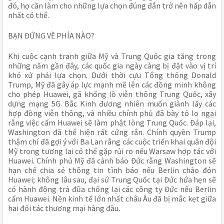
đó, họ cần làm cho những lựa chọn đúng đắn trở nên hấp dẫn
nhất có thể.
BẠN ĐỨNG VỀ PHÍA NÀO?
Khi cuộc cạnh tranh giữa Mỹ và Trung Quốc gia tăng trong
những năm gần đây, các quốc gia ngày càng bị đặt vào vị trí
khó xử phải lựa chọn. Dưới thời cựu Tổng thống Donald
Trump, Mỹ đã gây áp lực mạnh mẽ lên các đồng minh không
cho phép Huawei, gã khổng lồ viễn thông Trung Quốc, xây
dựng mạng 5G. Bắc Kinh đương nhiên muốn giành lấy các
hợp đồng viễn thông, và nhiều chính phủ đã bày tỏ lo ngại
rằng việc cấm Huawei sẽ làm phật lòng Trung Quốc. Đáp lại,
Washington đã thể hiện rất cứng rắn. Chính quyền Trump
thậm chí đã gợi ý với Ba Lan rằng các cuộc triển khai quân đội
Mỹ trong tương lai có thể gặp rủi ro nếu Warsaw hợp tác với
Huawei. Chính phủ Mỹ đã cảnh báo Đức rằng Washington sẽ
hạn chế chia sẻ thông tin tình báo nếu Berlin chào đón
Huawei; không lâu sau, đại sứ Trung Quốc tại Đức hứa hẹn sẽ
có hành động trả đũa chống lại các công ty Đức nếu Berlin
cấm Huawei. Nền kinh tế lớn nhất châu Âu đã bị mắc kẹt giữa
hai đối tác thương mại hàng đầu.