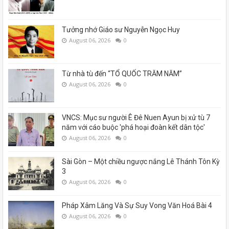
Tưởng nhớ Giáo sư Nguyễn Ngọc Huy
August 06, 2026
0
Từ nhà tù đến “TỔ QUỐC TRĂM NĂM”
August 06, 2026
0
VNCS: Mục sư người Ê Đê Nuen Ayun bị xử tù 7
năm với cáo buộc 'phá hoại đoàn kết dân tộc'
August 06, 2026
0
Sài Gòn – Một chiều ngược nắng Lê Thánh Tôn Kỳ
3
August 06, 2026
0
Pháp Xâm Lăng Và Sự Suy Vong Văn Hoá Bài 4
August 06, 2026
0