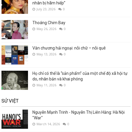
nhân bị hãm hiếp”
July 23, 2026
0
Thoáng Chim Bay
May 26, 2026
0
Văn chương hải ngoại: nỗi chữ – nỗi quê
May 13, 2026
0
Họ chỉ có thể là “sản phẩm” của một chế độ xã hội tự
do, nhân bản và khai phóng
May 11, 2026
0
SỬ VIỆT
Nguyễn Mạnh Trinh - Nguyễn Thị Liên Hằng: Hà Nội
"War"
March 14, 2026
0