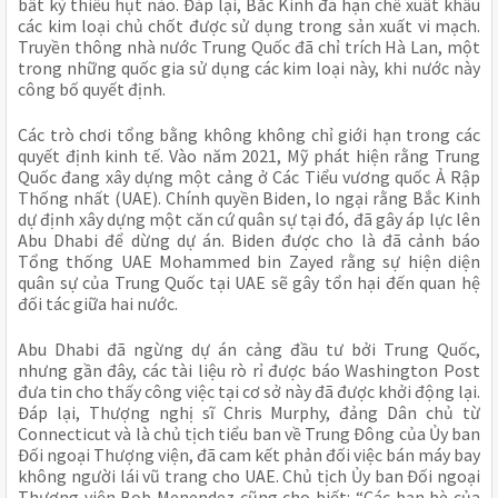
bất kỳ thiếu hụt nào. Đáp lại, Bắc Kinh đã hạn chế xuất khẩu
các kim loại chủ chốt được sử dụng trong sản xuất vi mạch.
Truyền thông nhà nước Trung Quốc đã chỉ trích Hà Lan, một
trong những quốc gia sử dụng các kim loại này, khi nước này
công bố quyết định.
Các trò chơi tổng bằng không không chỉ giới hạn trong các
quyết định kinh tế. Vào năm 2021, Mỹ phát hiện rằng Trung
Quốc đang xây dựng một cảng ở Các Tiểu vương quốc Ả Rập
Thống nhất (UAE). Chính quyền Biden, lo ngại rằng Bắc Kinh
dự định xây dựng một căn cứ quân sự tại đó, đã gây áp lực lên
Abu Dhabi để dừng dự án. Biden được cho là đã cảnh báo
Tổng thống UAE Mohammed bin Zayed rằng sự hiện diện
quân sự của Trung Quốc tại UAE sẽ gây tổn hại đến quan hệ
đối tác giữa hai nước.
Abu Dhabi đã ngừng dự án cảng đầu tư bởi Trung Quốc,
nhưng gần đây, các tài liệu rò rỉ được báo Washington Post
đưa tin cho thấy công việc tại cơ sở này đã được khởi động lại.
Đáp lại, Thượng nghị sĩ Chris Murphy, đảng Dân chủ từ
Connecticut và là chủ tịch tiểu ban về Trung Đông của Ủy ban
Đối ngoại Thượng viện, đã cam kết phản đối việc bán máy bay
không người lái vũ trang cho UAE. Chủ tịch Ủy ban Đối ngoại
Thượng viện Bob Menendez cũng cho biết: “Các bạn bè của